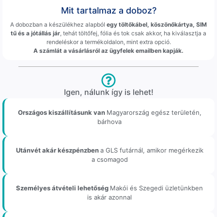
Mit tartalmaz a doboz?
A dobozban a készülékhez alapból
egy töltőkábel, köszönőkártya, SIM
tű és a jótállás jár
, tehát töltőfej, fólia és tok csak akkor, ha kiválasztja a
rendeléskor a termékoldalon, mint extra opció.
A számlát a vásárlásról az ügyfelek emailben kapják.
Igen, nálunk így is lehet!
Országos kiszállításunk van
Magyarország egész területén,
bárhova
Utánvét akár készpénzben
a GLS futárnál, amikor megérkezik
a csomagod
Személyes átvételi lehetőség
Makói és Szegedi üzletünkben
is akár azonnal