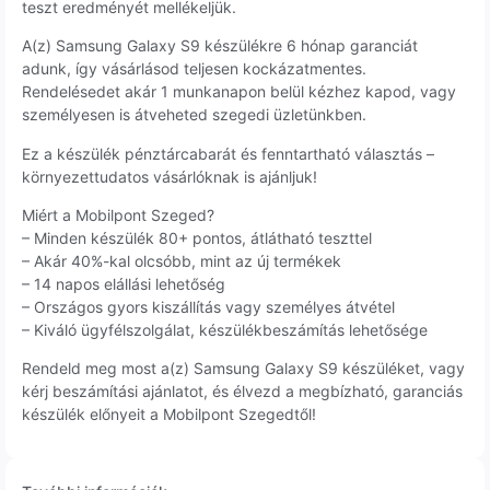
teszt eredményét mellékeljük.
A(z) Samsung Galaxy S9 készülékre 6 hónap garanciát
adunk, így vásárlásod teljesen kockázatmentes.
Rendelésedet akár 1 munkanapon belül kézhez kapod, vagy
személyesen is átveheted szegedi üzletünkben.
Ez a készülék pénztárcabarát és fenntartható választás –
környezettudatos vásárlóknak is ajánljuk!
Miért a Mobilpont Szeged?
– Minden készülék 80+ pontos, átlátható teszttel
– Akár 40%-kal olcsóbb, mint az új termékek
– 14 napos elállási lehetőség
– Országos gyors kiszállítás vagy személyes átvétel
– Kiváló ügyfélszolgálat, készülékbeszámítás lehetősége
Rendeld meg most a(z) Samsung Galaxy S9 készüléket, vagy
kérj beszámítási ajánlatot, és élvezd a megbízható, garanciás
készülék előnyeit a Mobilpont Szegedtől!