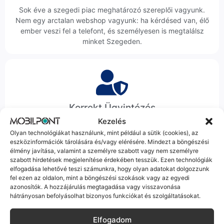
Sok éve a szegedi piac meghatározó szereplői vagyunk.
Nem egy arctalan webshop vagyunk: ha kérdésed van, élő
ember veszi fel a telefont, és személyesen is megtalálsz
minket Szegeden.
Korrekt Ügyintézés
Kezelés
Hibázni emberi dolog, de a felelősségvállalás nálunk alap.
Olyan technológiákat használunk, mint például a sütik (cookies), az
Ha ritkán előfordul egy hiba, nem kifogásokat keresünk,
eszközinformációk tárolására és/vagy elérésére. Mindezt a böngészési
hanem megoldást. Szakértő kollégáink azonnal kézbe
élmény javítása, valamint a személyre szabott vagy nem személyre
veszik az ügyedet.
szabott hirdetések megjelenítése érdekében tesszük. Ezen technológiák
elfogadása lehetővé teszi számunkra, hogy olyan adatokat dolgozzunk
fel ezen az oldalon, mint a böngészési szokások vagy az egyedi
azonosítók. A hozzájárulás megtagadása vagy visszavonása
hátrányosan befolyásolhat bizonyos funkciókat és szolgáltatásokat.
Elfogadom