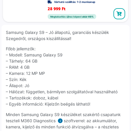
Várható szállítás: 1-2 munkanap
28 999
Ft
Megtakarítás újhoz képest
akár 40%
Samsung Galaxy S9 – Jó állapotú, garanciás készülék
Szegedről, országos kiszállítással!
Főbb jellemzők:
– Modell: Samsung Galaxy S9
– Tárhely: 64 GB
– RAM: 4 GB
– Kamera: 12 MP MP
– Szín: Kék
– Állapot: Jó
– Hálózat: független, bármilyen szolgáltatóval használható
– Tartozékok: doboz, kábel
– Egyéb információ: Kijelzőn beégés látható!
Minden Samsung Galaxy S9 készüléket szakértő csapatunk
teszteli M360 Diagnostics
szoftverrel: az akkumulátor,
i
kamera, kijelző és minden funkció átvizsgálva – a részletes