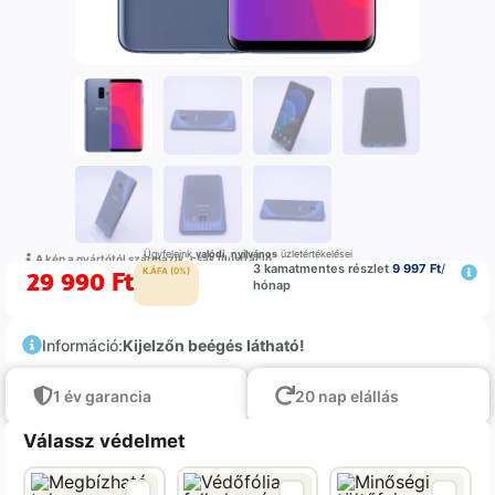
Ügyfeleink
valódi
,
nyilvános
üzletértékelései
A kép a gyártótól származik, csak illustráció
3 kamatmentes részlet
9 997 Ft
/
29 990
Ft
K.ÁFA (0%)
hónap
Információ:
Kijelzőn beégés látható!
1 év garancia
20 nap elállás
Válassz védelmet