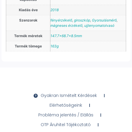
Kiadás éve
2018
Szenzorok
fényérzékelő
,
giroszkóp
,
Gyorsulásmérő
,
mágneses érzékelő
,
ujjlenyomatolvasó
Termék méretek
147.7×68.7×8.5mm
Termék tömege
163g
Gyakran Ismételt Kérdések
Elérhetőségeink
Probléma jelentés / Elállás
OTP Áruhitel Tájékoztató