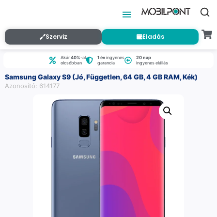
Szerviz
Eladás
Akár
40%
-al
1 év
ingyenes
20 nap
olcsóbban
garancia
ingyenes elállás
Samsung Galaxy S9 (Jó, Független, 64 GB, 4 GB RAM, Kék)
Azonosító: 614177