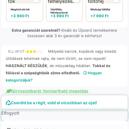
Megbízható tok
Védőfólia,
Minőségi töltőfej
felhelyezéssel
+
3 990
Ft
+
3 990
Ft
+
7 990
Ft
Extra garanciát szeretnél?
Kiváló és Újszerű termékeinkre
összesen akár 3 év garanciát is kérhetsz!
Mélyebb karcok, kopások vagy kisebb
ÁLLAPOT:
ütődések lehetnek rajta, de nem törött, se nem repedt!
HASZNÁLT KÉSZÜLÉK
, de műszakilag hibátlan.
Tokkal és
fóliával a szépséghibák zöme elfedhető.
ⓘ Hogyan
kategorizáljuk?
Környezetbarát, fenntartható megoldás
Cseréld be a régit, vidd el olcsóbban az újat!
Elfogyott