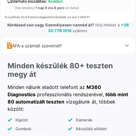
Várható kiszállítás:
Kedden
(Ha rendelsz
1 nap 9 óra 8 perc
-en belül)
A szállítás GLS Futárszolgálattal történik, az ára 2 490 Ft
Kérdésed van vagy Személyesen vannéd át?
Hívj minket a
+36
30 779 1516
számon.
ÁFA-s számlát szeretnél?
Minden készülék 80+ teszten
megy át
Minden nálunk eladott telefont az
M360
Diagnostics
professzionális rendszerével,
több mint
80 automatizált teszten
vizsgálunk át, többek
között:
Kijelző
Kamerák
Gombok
Készülék előélet