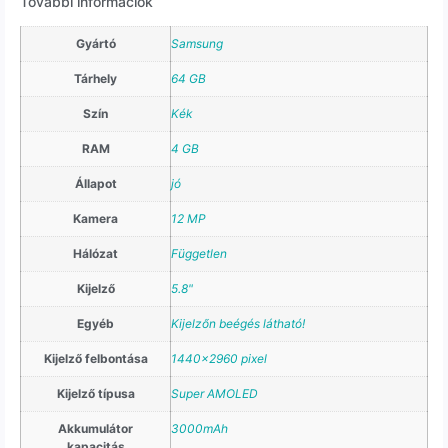
További információk
Gyártó
Samsung
Tárhely
64 GB
Szín
Kék
RAM
4 GB
Állapot
jó
Kamera
12 MP
Hálózat
Független
Kijelző
5.8"
Egyéb
Kijelzőn beégés látható!
Kijelző felbontása
1440×2960 pixel
Kijelző típusa
Super AMOLED
Akkumulátor
3000mAh
kapacitás