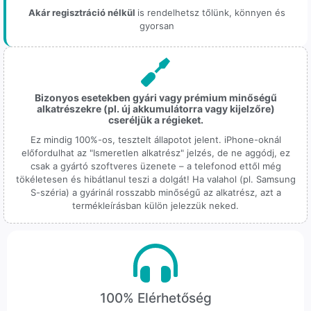
Akár regisztráció nélkül
is rendelhetsz tőlünk, könnyen és
gyorsan
Bizonyos esetekben gyári vagy prémium minőségű
alkatrészekre (pl. új akkumulátorra vagy kijelzőre)
cseréljük a régieket.
Ez mindig 100%-os, tesztelt állapotot jelent. iPhone-oknál
előfordulhat az "Ismeretlen alkatrész" jelzés, de ne aggódj, ez
csak a gyártó szoftveres üzenete – a telefonod ettől még
tökéletesen és hibátlanul teszi a dolgát! Ha valahol (pl. Samsung
S-széria) a gyárinál rosszabb minőségű az alkatrész, azt a
termékleírásban külön jelezzük neked.
100% Elérhetőség