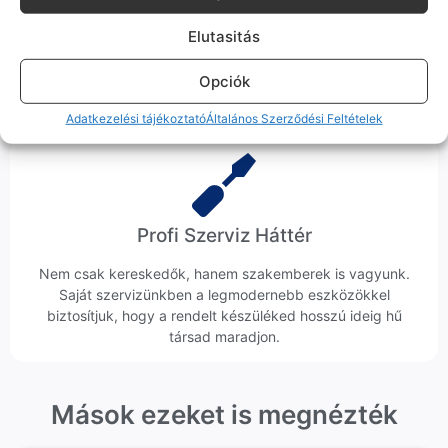
Ingyenes Futár & Szerviz
Elutasitás
Ha messze laksz, mi megyünk a készülékért. Garanciális
probléma esetén küldjük a futárt, bevizsgáljuk a telefont, és
Opciók
javítva vagy cserélve küldjük vissza – neked ez 0 Ft
költséggel jár.
Adatkezelési tájékoztató
Általános Szerződési Feltételek
Profi Szerviz Háttér
Nem csak kereskedők, hanem szakemberek is vagyunk.
Saját szervizünkben a legmodernebb eszközökkel
biztosítjuk, hogy a rendelt készüléked hosszú ideig hű
társad maradjon.
Mások ezeket is megnézték