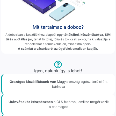
Mit tartalmaz a doboz?
A dobozban a készülékhez alapból
egy töltőkábel, köszönőkártya, SIM
tű és a jótállás jár
, tehát töltőfej, fólia és tok csak akkor, ha kiválasztja a
rendeléskor a termékoldalon, mint extra opció.
A számlát a vásárlásról az ügyfelek emailben kapják.
Igen, nálunk így is lehet!
Országos kiszállításunk van
Magyarország egész területén,
bárhova
Utánvét akár készpénzben
a GLS futárnál, amikor megérkezik
a csomagod