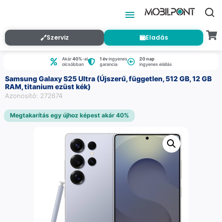
Szerviz
Eladás
Akár
40%
-al
1 év
ingyenes
20 nap
olcsóbban
garancia
ingyenes elállás
Samsung Galaxy S25 Ultra (Újszerű, független, 512 GB, 12 GB
RAM, titanium ezüst kék)
Azonosító: 272674
Megtakarítás egy újhoz képest akár 40%