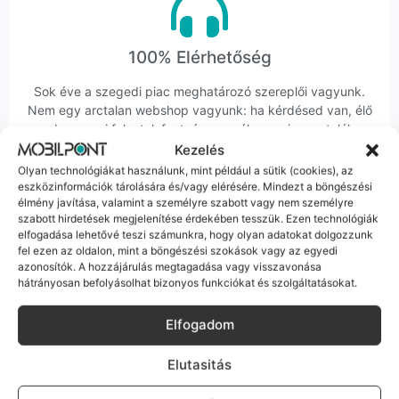
100% Elérhetőség
Sok éve a szegedi piac meghatározó szereplői vagyunk.
Nem egy arctalan webshop vagyunk: ha kérdésed van, élő
ember veszi fel a telefont, és személyesen is megtalálsz
minket Szegeden.
Kezelés
Olyan technológiákat használunk, mint például a sütik (cookies), az
eszközinformációk tárolására és/vagy elérésére. Mindezt a böngészési
élmény javítása, valamint a személyre szabott vagy nem személyre
szabott hirdetések megjelenítése érdekében tesszük. Ezen technológiák
elfogadása lehetővé teszi számunkra, hogy olyan adatokat dolgozzunk
fel ezen az oldalon, mint a böngészési szokások vagy az egyedi
Korrekt Ügyintézés
azonosítók. A hozzájárulás megtagadása vagy visszavonása
hátrányosan befolyásolhat bizonyos funkciókat és szolgáltatásokat.
Hibázni emberi dolog, de a felelősségvállalás nálunk alap.
Ha ritkán előfordul egy hiba, nem kifogásokat keresünk,
Elfogadom
hanem megoldást. Szakértő kollégáink azonnal kézbe
veszik az ügyedet.
Elutasitás