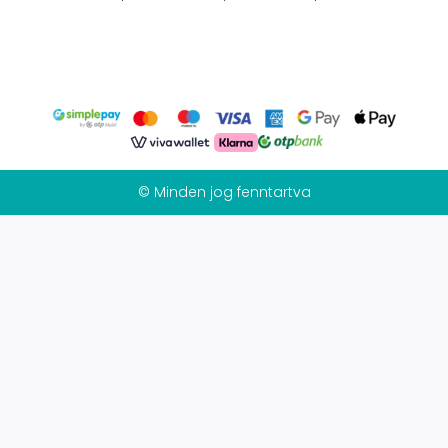
© Minden jog fenntartva