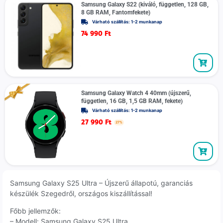
Samsung Galaxy S22 (kiváló, független, 128 GB,
8 GB RAM, Fantomfekete)
Várható szállítás: 1-2 munkanap
74 990
Ft
Samsung Galaxy Watch 4 40mm (újszerű,
független, 16 GB, 1,5 GB RAM, fekete)
Várható szállítás: 1-2 munkanap
27 990
Ft
27%
Samsung Galaxy S25 Ultra – Újszerű állapotú, garanciás
készülék Szegedről, országos kiszállítással!
Főbb jellemzők:
– Modell: Samsung Galaxy S25 Ultra