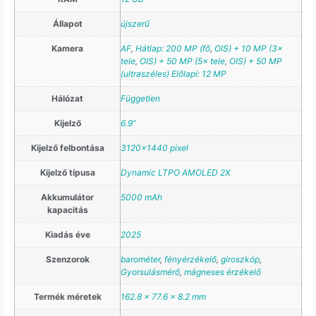
Állapot
újszerű
Kamera
AF
,
Hátlap: 200 MP (fő
,
OIS) + 10 MP (3×
tele
,
OIS) + 50 MP (5× tele
,
OIS) + 50 MP
(ultraszéles) Előlapi: 12 MP
Hálózat
Független
Kijelző
6.9"
Kijelző felbontása
3120×1440 pixel
Kijelző típusa
Dynamic LTPO AMOLED 2X
Akkumulátor
5000 mAh
kapacitás
Kiadás éve
2025
Szenzorok
barométer
,
fényérzékelő
,
giroszkóp
,
Gyorsulásmérő
,
mágneses érzékelő
Termék méretek
162.8 x 77.6 x 8.2 mm