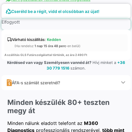
Cseréld be a régit, vidd el olcsóbban az újat!
Elfogyott
Várható kiszállítás:
Kedden
(Ha rendelsz
1 nap 15 óra 48 perc
-en belül)
A szállítás GLS Futárszolgálattal történik, az ára 2 490 Ft
Kérdésed van vagy Személyesen vannéd át?
Hívj minket a
+36
30 779 1516
számon.
ÁFA-s számlát szeretnél?
Minden készülék 80+ teszten
megy át
Minden nálunk eladott telefont az
M360
Diagnostics
professzionális rendszerével,
több mint