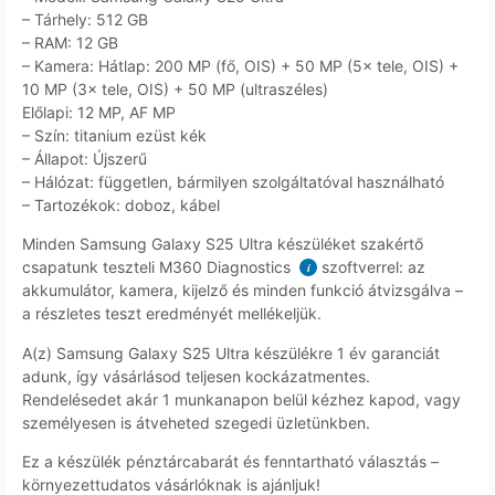
– Tárhely: 512 GB
– RAM: 12 GB
– Kamera: Hátlap: 200 MP (fő, OIS) + 50 MP (5× tele, OIS) +
10 MP (3× tele, OIS) + 50 MP (ultraszéles)
Előlapi: 12 MP, AF MP
– Szín: titanium ezüst kék
– Állapot: Újszerű
– Hálózat: független, bármilyen szolgáltatóval használható
– Tartozékok: doboz, kábel
Minden Samsung Galaxy S25 Ultra készüléket szakértő
csapatunk teszteli M360 Diagnostics
szoftverrel: az
i
akkumulátor, kamera, kijelző és minden funkció átvizsgálva –
a részletes teszt eredményét mellékeljük.
A(z) Samsung Galaxy S25 Ultra készülékre 1 év garanciát
adunk, így vásárlásod teljesen kockázatmentes.
Rendelésedet akár 1 munkanapon belül kézhez kapod, vagy
személyesen is átveheted szegedi üzletünkben.
Ez a készülék pénztárcabarát és fenntartható választás –
környezettudatos vásárlóknak is ajánljuk!