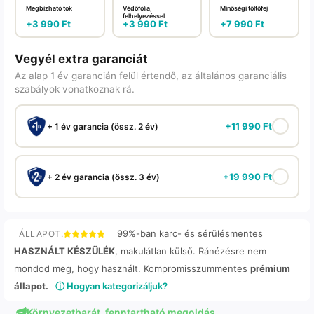
Megbízható tok
Védőfólia,
Minőségi töltőfej
felhelyezéssel
+
3 990
Ft
+
3 990
Ft
+
7 990
Ft
Vegyél extra garanciát
Az alap 1 év garancián felül értendő, az általános garanciális
szabályok vonatkoznak rá.
+
11 990
Ft
+ 1 év garancia (össz. 2 év)
+
19 990
Ft
+ 2 év garancia (össz. 3 év)
99%-ban karc- és sérülésmentes
ÁLLAPOT:
HASZNÁLT KÉSZÜLÉK
, makulátlan külső. Ránézésre nem
mondod meg, hogy használt. Kompromisszummentes
prémium
állapot.
ⓘ Hogyan kategorizáljuk?
Környezetbarát, fenntartható megoldás