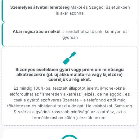
Személyes átvételi lehetőség
Makói és Szegedi üzletünkben
is akár azonnal
Akár regisztráció nélkül
is rendelhetsz tőlünk, könnyen és
gyorsan
Bizonyos esetekben gyári vagy prémium minőségű
alkatrészekre (pl. új akkumulátorra vagy kijelzőre)
cseréljük a régieket.
Ez mindig 100%-os, tesztelt állapotot jelent. iPhone-oknál
előfordulhat az "Ismeretlen alkatrész" jelzés, de ne aggódj, ez
csak a gyártó szoftveres üzenete – a telefonod ettől még
tökéletesen és hibátlanul teszi a dolgát! Ha valahol (pl. Samsung
S-széria) a gyárinál rosszabb minőségű az alkatrész, azt a
termékleírásban külön jelezzük neked.