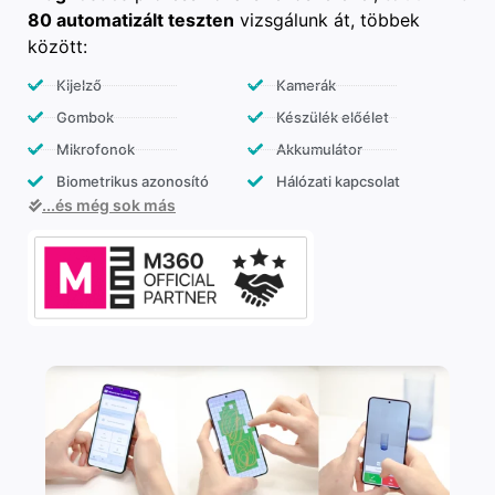
80 automatizált teszten
vizsgálunk át, többek
között:
Kijelző
Kamerák
Gombok
Készülék előélet
Mikrofonok
Akkumulátor
Biometrikus azonosító
Hálózati kapcsolat
...és még sok más