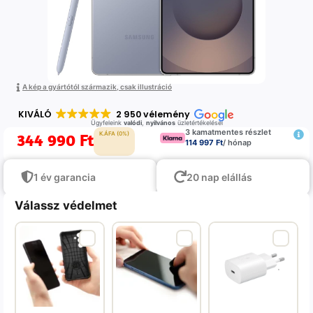
A kép a gyártótól származik, csak illustráció
KIVÁLÓ
2 950 vélemény
Ügyfeleink
valódi
,
nyilvános
üzletértékelései
3 kamatmentes részlet
344 990
Ft
K.ÁFA (0%)
114 997 Ft
/ hónap
1 év garancia
20 nap elállás
Válassz védelmet