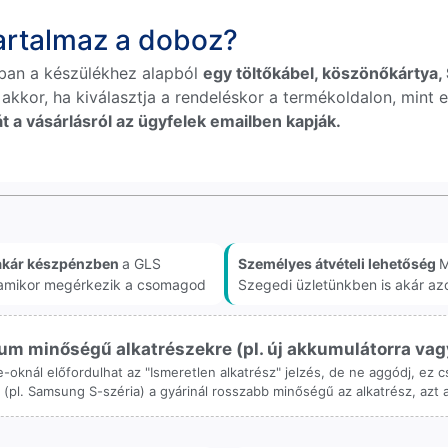
tartalmaz a doboz?
ban a készülékhez alapból
egy töltőkábel, köszönőkártya, S
 akkor, ha kiválasztja a rendeléskor a termékoldalon, mint e
t a vásárlásról az ügyfelek emailben kapják.
akár készpénzben
a GLS
Személyes átvételi lehetőség
M
, amikor megérkezik a csomagod
Szegedi üzletünkben is akár az
m minőségű alkatrészekre (pl. új akkumulátorra vagy k
ne-oknál előfordulhat az "Ismeretlen alkatrész" jelzés, de ne aggódj, ez
ol (pl. Samsung S-széria) a gyárinál rosszabb minőségű az alkatrész, azt