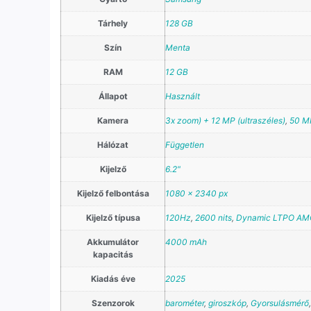
Tárhely
128 GB
Szín
Menta
RAM
12 GB
Állapot
Használt
Kamera
3x zoom) + 12 MP (ultraszéles)
,
50 MP
Hálózat
Független
Kijelző
6.2"
Kijelző felbontása
1080 x 2340 px
Kijelző típusa
120Hz
,
2600 nits
,
Dynamic LTPO AM
Akkumulátor
4000 mAh
kapacitás
Kiadás éve
2025
Szenzorok
barométer
,
giroszkóp
,
Gyorsulásmérő