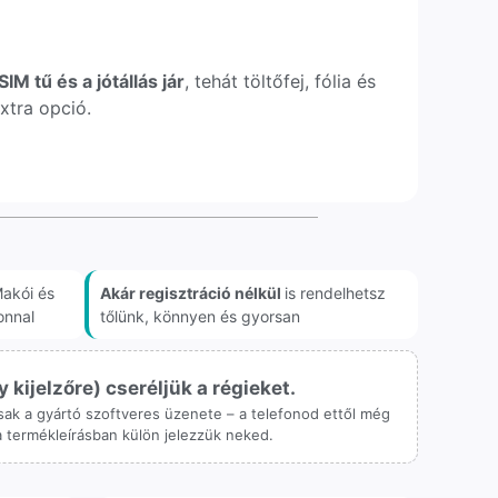
IM tű és a jótállás jár
, tehát töltőfej, fólia és
xtra opció.
akói és
Akár regisztráció nélkül
is rendelhetsz
onnal
tőlünk, könnyen és gyorsan
ijelzőre) cseréljük a régieket.
 csak a gyártó szoftveres üzenete – a telefonod ettől még
 a termékleírásban külön jelezzük neked.