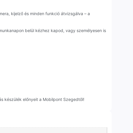
mera, kijelző és minden funkció átvizsgálva – a
1 munkanapon belül kézhez kapod, vagy személyesen is
s készülék előnyeit a Mobilpont Szegedtől!