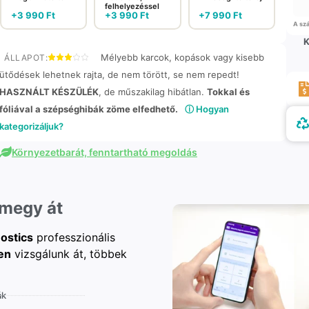
felhelyezéssel
+
3 990
Ft
+
3 990
Ft
+
7 990
Ft
A szá
K
Mélyebb karcok, kopások vagy kisebb
ÁLLAPOT:
ütődések lehetnek rajta, de nem törött, se nem repedt!
HASZNÁLT KÉSZÜLÉK
, de műszakilag hibátlan.
Tokkal és
fóliával a szépséghibák zöme elfedhető.
ⓘ Hogyan
kategorizáljuk?
Környezetbarát, fenntartható megoldás
 megy át
ostics
professzionális
en
vizsgálunk át, többek
ák