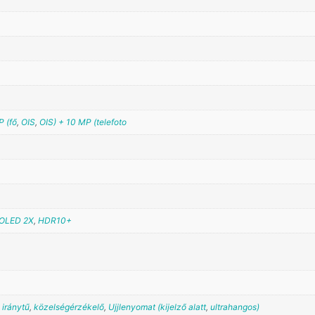
 (fő
,
OIS
,
OIS) + 10 MP (telefoto
OLED 2X
,
HDR10+
,
iránytű
,
közelségérzékelő
,
Ujjlenyomat (kijelző alatt
,
ultrahangos)