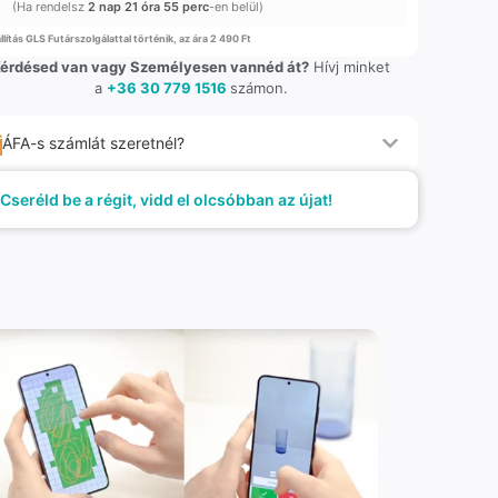
(Ha rendelsz
2 nap 21 óra 55 perc
-en belül)
llítás GLS Futárszolgálattal történik, az ára 2 490 Ft
érdésed van vagy Személyesen vannéd át?
Hívj minket
a
+36 30 779 1516
számon.
ÁFA-s számlát szeretnél?
Cseréld be a régit, vidd el olcsóbban az újat!