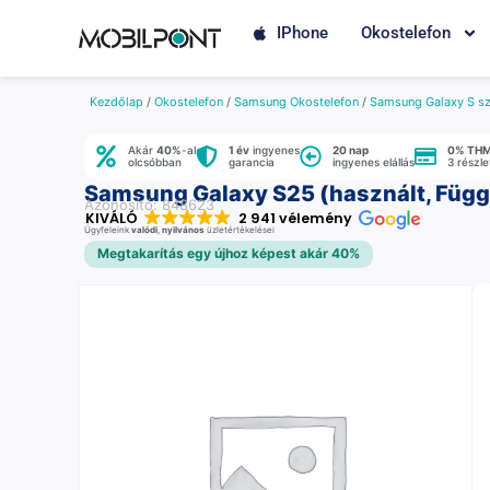
IPhone
Okostelefon
Kezdőlap
/
Okostelefon
/
Samsung Okostelefon
/
Samsung Galaxy S sz
Akár
40%
-al
1 év
ingyenes
20 nap
0% TH
olcsóbban
garancia
ingyenes elállás
3 részl
Samsung Galaxy S25 (használt, Függe
Azonosító: 848623
KIVÁLÓ
2 941 vélemény
Ügyfeleink
valódi
,
nyilvános
üzletértékelései
Megtakarítás egy újhoz képest akár 40%