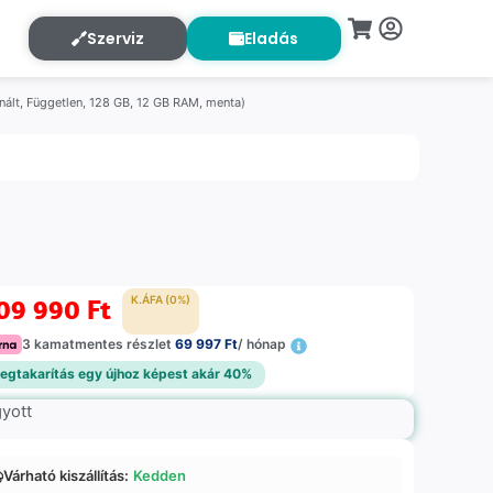
Szerviz
Eladás
ált, Független, 128 GB, 12 GB RAM, menta)
09 990
Ft
K.ÁFA (0%)
3 kamatmentes részlet
69 997 Ft
/ hónap
egtakarítás egy újhoz képest akár 40%
gyott
Várható kiszállítás:
Kedden