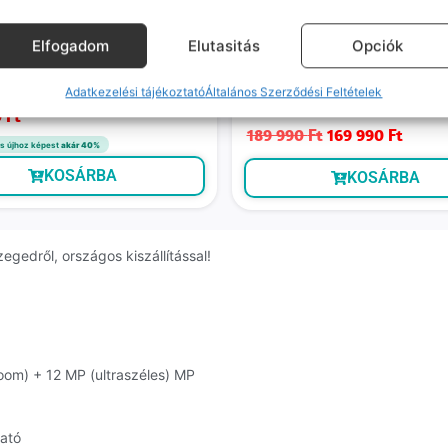
Gamer
Prémium
Prémiu
Elfogadom
Elutasitás
Opciók
Galaxy S24 Ultra (kiváló,
Samsung Galaxy Z Fold5 (jó, fü
, 256 GB, 12 GB RAM, titán lila)
512 GB, 12 GB RAM, Fekete)
Adatkezelési tájékoztató
Általános Szerződési Feltételek
ó szállítás: 1-2 munkanap
Várható szállítás: 1-2 munkanap
A belső kijelzön enyhe beégés l
0
Ft
189 990
Ft
169 990
Ft
s újhoz képest
akár 40%
KOSÁRBA
KOSÁRBA
gedről, országos kiszállítással!
zoom) + 12 MP (ultraszéles) MP
ható