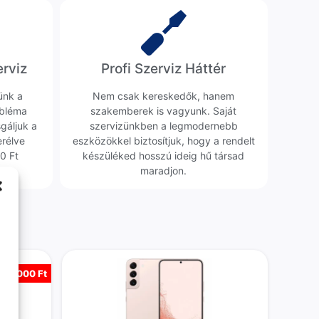
erviz
Profi Szerviz Háttér
ünk a
Nem csak kereskedők, hanem
obléma
szakemberek is vagyunk. Saját
sgáljuk a
szervizünkben a legmodernebb
erélve
eszközökkel biztosítjuk, hogy a rendelt
0 Ft
készüléked hosszú ideig hű társad
maradjon.
-
20 000 Ft