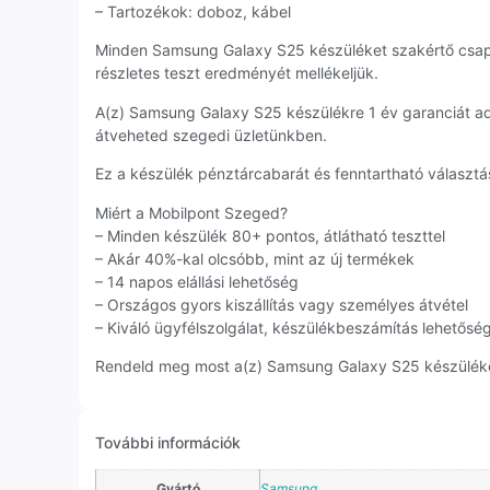
– Tartozékok: doboz, kábel
Minden Samsung Galaxy S25 készüléket szakértő csap
részletes teszt eredményét mellékeljük.
A(z) Samsung Galaxy S25 készülékre 1 év garanciát a
átveheted szegedi üzletünkben.
Ez a készülék pénztárcabarát és fenntartható választás
Miért a Mobilpont Szeged?
– Minden készülék 80+ pontos, átlátható teszttel
– Akár 40%-kal olcsóbb, mint az új termékek
– 14 napos elállási lehetőség
– Országos gyors kiszállítás vagy személyes átvétel
– Kiváló ügyfélszolgálat, készülékbeszámítás lehetősé
Rendeld meg most a(z) Samsung Galaxy S25 készüléket,
További információk
Gyártó
Samsung