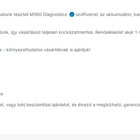
atunk teszteli M360 Diagnostics
szoftverrel: az akkumulátor, ka
i
dunk, így vásárlásod teljesen kockázatmentes. Rendelésedet akár 
 – környezettudatos vásárlóknak is ajánljuk!
ge
 vagy kérj beszámítási ajánlatot, és élvezd a megbízható, garanciá