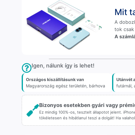
Mit 
A doboz
tok csak
A számlá
Igen, nálunk így is lehet!
Országos kiszállításunk van
Utánvét 
Magyarország egész területén, bárhova
futárnál
Bizonyos esetekben gyári vagy prémiu
Ez mindig 100%-os, tesztelt állapotot jelent. iPho
tökéletesen és hibátlanul teszi a dolgát! Ha valah