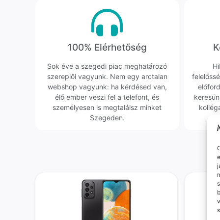
100% Elérhetőség
K
Sok éve a szegedi piac meghatározó
Hi
szereplői vagyunk. Nem egy arctalan
felelőssé
webshop vagyunk: ha kérdésed van,
előfor
élő ember veszi fel a telefont, és
keresün
személyesen is megtalálsz minket
kollég
Szegeden.
O
e
j
m
s
v
s