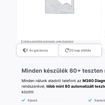
A kép a gyártótól származik, csak illustráció
1 év garancia
20 nap elállás
Minden készülék 80+ teszten
Minden nálunk eladott telefont az
M360 Diagn
rendszerével,
több mint 80 automatizált teszt
között:
Kijelző
Kamer