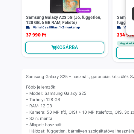
Gamer
Samsung Galaxy A23 5G (Jó, független,
Samsung 
128 GB, 6 GB RAM, Fekete)
független
Várható szállítás: 1-2 munkanap
Várhat
37 990
Ft
234 99
Megtakarítá
KOSÁRBA
Samsung Galaxy S25 – használt, garanciás készülék Sze
Főbb jellemzők:
– Modell: Samsung Galaxy S25
– Tárhely: 128 GB
– RAM: 12 GB
– Kamera: 50 MP (fő, OIS) + 10 MP (telefoto, OIS, 3x 
– Szín: menta
– Állapot: használt
– Hálózat: független, bármilyen szolgáltatóval használ