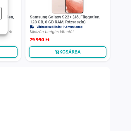
m
ggetlen,
Samsung Galaxy S22+ (Jó, Független,
128 GB, 8 GB RAM, Rózsaszín)
Várható szállítás: 1-2 munkanap
átható!
Kijelzőn beégés látható!
79 990
Ft
KOSÁRBA