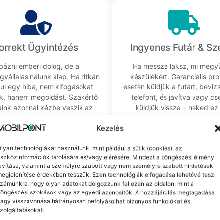
orrekt Ügyintézés
Ingyenes Futár & Sz
bázni emberi dolog, de a
Ha messze laksz, mi megy
gvállalás nálunk alap. Ha ritkán
készülékért. Garanciális pr
dul egy hiba, nem kifogásokat
esetén küldjük a futárt, beviz
k, hanem megoldást. Szakértő
telefont, és javítva vagy cs
áink azonnal kézbe veszik az
küldjük vissza – neked ez 
ügyedet.
költséggel jár.
Kezelés
lyan technológiákat használunk, mint például a sütik (cookies), az
Mások ezeket is megnézték
szközinformációk tárolására és/vagy elérésére. Mindezt a böngészési élmény
avítása, valamint a személyre szabott vagy nem személyre szabott hirdetések
egjelenítése érdekében tesszük. Ezen technológiák elfogadása lehetővé teszi
zámunkra, hogy olyan adatokat dolgozzunk fel ezen az oldalon, mint a
böngészési szokások vagy az egyedi azonosítók. A hozzájárulás megtagadása
agy visszavonása hátrányosan befolyásolhat bizonyos funkciókat és
zolgáltatásokat.