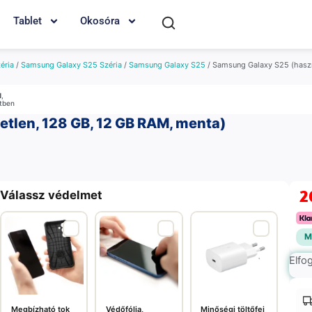
Tablet
Okosóra
éria
/
Samsung Galaxy S25 Széria
/
Samsung Galaxy S25
/ Samsung Galaxy S25 (haszn
M
,
etben
tlen, 128 GB, 12 GB RAM, menta)
2
Válassz védelmet
M
Elfo
Megbízható tok
Védőfólia,
Minőségi töltőfej