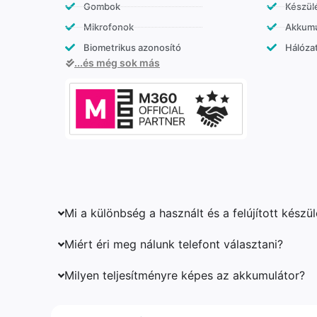
Gombok
Készülé
Mikrofonok
Akkumu
Biometrikus azonosító
Hálózat
...és még sok más
Mi a különbség a használt és a felújított készü
Miért éri meg nálunk telefont választani?
Milyen teljesítményre képes az akkumulátor?