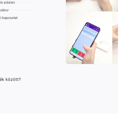
k előélet
látor
i kapcsolat
lék között?