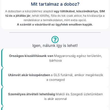
Mit tartalmaz a doboz?
A dobozban a készülékhez alapból
egy töltőkábel, köszönőkártya, SIM
tű és a jótállás jár
, tehát töltőfej, fólia és tok csak akkor, ha kiválasztja a
rendeléskor a termékoldalon, mint extra opció.
A számlát a vásárlásról az ügyfelek emailben kapják.
Igen, nálunk így is lehet!
Országos kiszállításunk van
Magyarország egész területén,
bárhova
Utánvét akár készpénzben
a GLS futárnál, amikor megérkezik
a csomagod
Személyes átvételi lehetőség
Makói és Szegedi üzletünkben
is akár azonnal