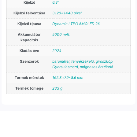
Kijelző
6.8"
Kijelző felbontása
3120×1440 pixel
Kijelző típusa
Dynamic LTPO AMOLED 2X
Akkumulátor
5000 mAh
kapacitás
Kiadás éve
2024
Szenzorok
barométer
,
fényérzékelő
,
giroszkóp
,
Gyorsulásmérő
,
mágneses érzékelő
Termék méretek
162.3x79x8.6 mm
Termék tömege
233 g