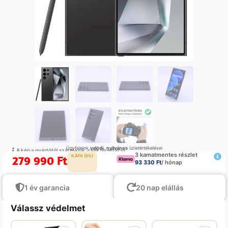
Ügyfeleink
valódi
,
nyilvános
üzletértékelései
A kép a gyártótól származik, csak illustráció
3 kamatmentes részlet
279 990
Ft
K.ÁFA (0%)
93 330 Ft
/ hónap
1 év garancia
20 nap elállás
Válassz védelmet