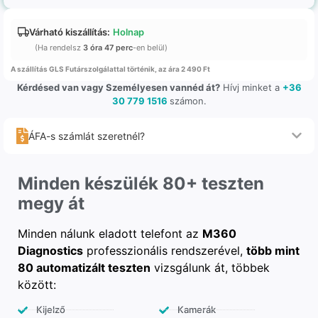
Várható kiszállítás:
Holnap
(Ha rendelsz
3 óra 47 perc
-en belül)
A szállítás GLS Futárszolgálattal történik, az ára 2 490 Ft
Kérdésed van vagy Személyesen vannéd át?
Hívj minket a
+36
30 779 1516
számon.
ÁFA-s számlát szeretnél?
Minden készülék 80+ teszten
megy át
Minden nálunk eladott telefont az
M360
Diagnostics
professzionális rendszerével,
több mint
80 automatizált teszten
vizsgálunk át, többek
között:
Kijelző
Kamerák