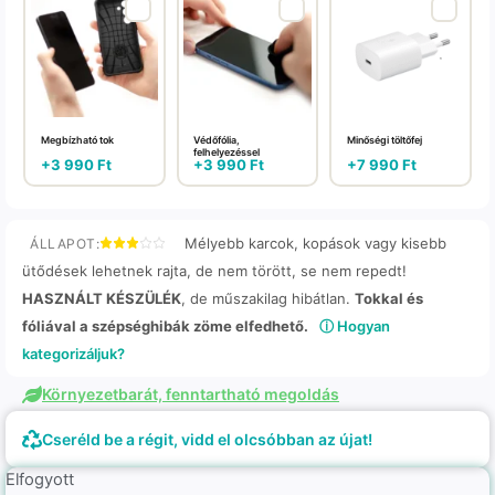
Megbízható tok
Védőfólia,
Minőségi töltőfej
felhelyezéssel
+
3 990
Ft
+
3 990
Ft
+
7 990
Ft
Mélyebb karcok, kopások vagy kisebb
ÁLLAPOT:
ütődések lehetnek rajta, de nem törött, se nem repedt!
HASZNÁLT KÉSZÜLÉK
, de műszakilag hibátlan.
Tokkal és
fóliával a szépséghibák zöme elfedhető.
ⓘ Hogyan
kategorizáljuk?
Környezetbarát, fenntartható megoldás
Cseréld be a régit, vidd el olcsóbban az újat!
Elfogyott