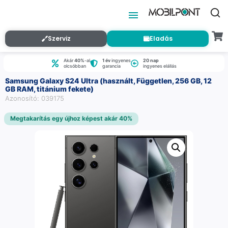
Szerviz
Eladás
Akár
40%
-al
1 év
ingyenes
20 nap
olcsóbban
garancia
ingyenes elállás
Samsung Galaxy S24 Ultra (használt, Független, 256 GB, 12
GB RAM, titánium fekete)
Azonosító: 039175
Megtakarítás egy újhoz képest akár 40%