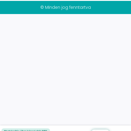
© Minden jog fenntartva
Megtakarítás újhoz képest
akár 40%