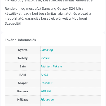
– Kiváló ügyfélszolgálat, készülékbeszámítás lehetősége
Rendeld meg most a(z) Samsung Galaxy S24 Ultra
készüléket, vagy kérj beszámítási ajánlatot, és élvezd a
megbízható, garanciás készülék előnyeit a Mobilpont
Szegedtől!
További információk
Gyártó
Samsung
Tárhely
256 GB
Szín
Titánium Fekete
RAM
12 GB
Állapot
Használt
Kamera
200 MP
Hálózat
Független