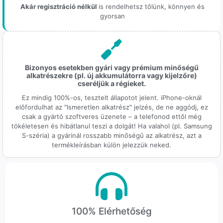
Akár regisztráció nélkül
is rendelhetsz tőlünk, könnyen és
gyorsan
Bizonyos esetekben gyári vagy prémium minőségű
alkatrészekre (pl. új akkumulátorra vagy kijelzőre)
cseréljük a régieket.
Ez mindig 100%-os, tesztelt állapotot jelent. iPhone-oknál
előfordulhat az "Ismeretlen alkatrész" jelzés, de ne aggódj, ez
csak a gyártó szoftveres üzenete – a telefonod ettől még
tökéletesen és hibátlanul teszi a dolgát! Ha valahol (pl. Samsung
S-széria) a gyárinál rosszabb minőségű az alkatrész, azt a
termékleírásban külön jelezzük neked.
100% Elérhetőség