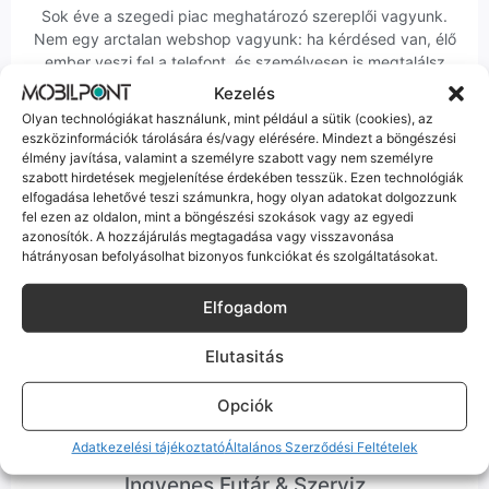
Sok éve a szegedi piac meghatározó szereplői vagyunk.
Nem egy arctalan webshop vagyunk: ha kérdésed van, élő
ember veszi fel a telefont, és személyesen is megtalálsz
minket Szegeden.
Kezelés
Olyan technológiákat használunk, mint például a sütik (cookies), az
eszközinformációk tárolására és/vagy elérésére. Mindezt a böngészési
élmény javítása, valamint a személyre szabott vagy nem személyre
szabott hirdetések megjelenítése érdekében tesszük. Ezen technológiák
elfogadása lehetővé teszi számunkra, hogy olyan adatokat dolgozzunk
fel ezen az oldalon, mint a böngészési szokások vagy az egyedi
Korrekt Ügyintézés
azonosítók. A hozzájárulás megtagadása vagy visszavonása
hátrányosan befolyásolhat bizonyos funkciókat és szolgáltatásokat.
Hibázni emberi dolog, de a felelősségvállalás nálunk alap.
Ha ritkán előfordul egy hiba, nem kifogásokat keresünk,
Elfogadom
hanem megoldást. Szakértő kollégáink azonnal kézbe
veszik az ügyedet.
Elutasitás
Opciók
Adatkezelési tájékoztató
Általános Szerződési Feltételek
Ingyenes Futár & Szerviz