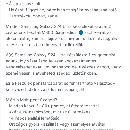
– Állapot: használt
– Hálózat: független, bármilyen szolgáltatóval használható
– Tartozékok: doboz, kábel
Minden Samsung Galaxy S24 Ultra készüléket szakértő
csapatunk teszteli M360 Diagnostics
szoftverrel: az
i
akkumulátor, kamera, kijelző és minden funkció átvizsgálva –
a részletes teszt eredményét mellékeljük.
A(z) Samsung Galaxy S24 Ultra készülékre 1 év garanciát
adunk, így vásárlásod teljesen kockázatmentes.
Rendelésedet akár 1 munkanapon belül kézhez kapod, vagy
személyesen is átveheted szegedi üzletünkben.
Ez a készülék pénztárcabarát és fenntartható választás –
környezettudatos vásárlóknak is ajánljuk!
Miért a Mobilpont Szeged?
– Minden készülék 80+ pontos, átlátható teszttel
– Akár 40%-kal olcsóbb, mint az új termékek
– 14 napos elállási lehetőség
– Országos gyors kiszállítás vagy személyes átvétel