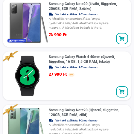
Samsung Galaxy Note20 (kiváló, független,
256GB, 8GB RAM, Szürke)
Várható szállítás: 1-2 munkanap
A készülék rendszerbeállításai angol
nyelvűek a telepített alkalmazások nyelve
magyar., A kijelzőben beégés látható!
74 990
Ft
Nagy tárhely
Samsung Galaxy Watch 4 40mm (újszerű,
független, 16 GB, 1,5 GB RAM, fekete)
Várható szállítás: 1-2 munkanap
27 990
Ft
27%
Samsung Galaxy Note20 (újszerű, független,
128GB, 8GB RAM, zöld)
Várható szállítás: 1-2 munkanap
A készülék rendszerbeállításai angol
nyelvűek a telepített alkalmazások nyelve
magyar., Cserélt kijelző!