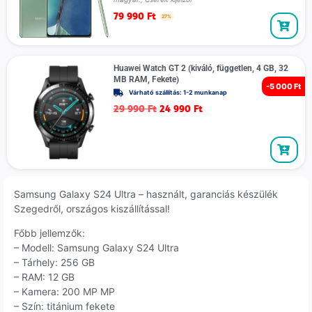
79 990
Ft
27%
Huawei Watch GT 2 (kiváló, független, 4 GB, 32
MB RAM, Fekete)
-
5 000 Ft
Várható szállítás: 1-2 munkanap
29 990
Ft
24 990
Ft
Samsung Galaxy S24 Ultra – használt, garanciás készülék
Szegedről, országos kiszállítással!
Főbb jellemzők:
– Modell: Samsung Galaxy S24 Ultra
– Tárhely: 256 GB
– RAM: 12 GB
– Kamera: 200 MP MP
– Szín: titánium fekete