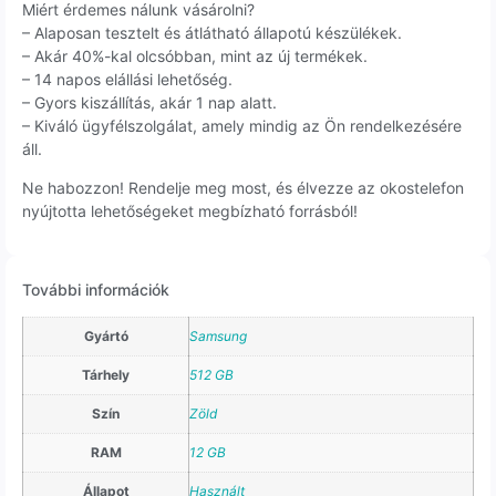
Miért érdemes nálunk vásárolni?
– Alaposan tesztelt és átlátható állapotú készülékek.
– Akár 40%-kal olcsóbban, mint az új termékek.
– 14 napos elállási lehetőség.
– Gyors kiszállítás, akár 1 nap alatt.
– Kiváló ügyfélszolgálat, amely mindig az Ön rendelkezésére
áll.
Ne habozzon! Rendelje meg most, és élvezze az okostelefon
nyújtotta lehetőségeket megbízható forrásból!
További információk
Gyártó
Samsung
Tárhely
512 GB
Szín
Zöld
RAM
12 GB
Állapot
Használt