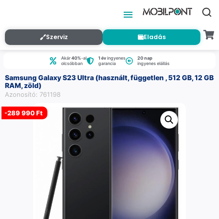
Szerviz
Eladás
Akár
40%
-al
1 év
ingyenes
20 nap
olcsóbban
garancia
ingyenes elállás
Samsung Galaxy S23 Ultra (használt, független , 512 GB, 12 GB
RAM, zöld)
Azonosító: 761198
-
289 990 Ft