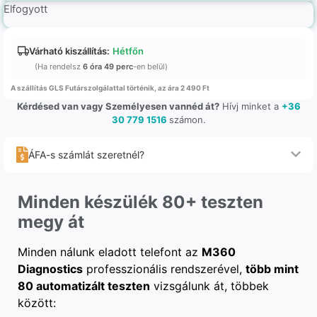
Elfogyott
Várható kiszállítás:
Hétfőn
(Ha rendelsz
6 óra 49 perc
-en belül)
A szállítás GLS Futárszolgálattal történik, az ára 2 490 Ft
Kérdésed van vagy Személyesen vannéd át?
Hívj minket a
+36
30 779 1516
számon.
ÁFA-s számlát szeretnél?
Minden készülék 80+ teszten
megy át
Minden nálunk eladott telefont az
M360
Diagnostics
professzionális rendszerével,
több mint
80 automatizált teszten
vizsgálunk át, többek
között: