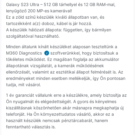
Galaxy S23 Ultra – 512 GB tárhellyel és 12 GB RAM-mal,
lenyűgöző 200 MP-es kamerával!
Ez a zöld színű készülék kiváló állapotban van, és
tartozékként a(z) doboz, kábel is jár hozzá.
A készülék hálózati állapota: független, így bármilyen
szolgáltatóval használható.
Minden általunk kínált készüléket alaposan teszteltünk a
M360 Diagnostics
szoftverünkkel, hogy biztosítsuk a
i
tökéletes működést. Ez magában foglalja az akkumulátor
állapotának vizsgálatát, a kamerák működésének
ellenőrzését, valamint az esztétikai állapot felmérését is. Az
eredményeket minden esetben mellékeljük, így Ön pontosan
tudja, mit vásárol.
1 év garanciát vállalunk erre a készülékre, amely biztosítja az
Ön nyugalmát és elégedettségét. A gyors és kényelmes
kiszállításnak köszönhetően akár másnapra megkaphatja új
telefonját. Ha Ön környezettudatos vásárló, akkor ez a
használt készülék nemcsak pénztárcabarát, hanem
fenntartható választás is.