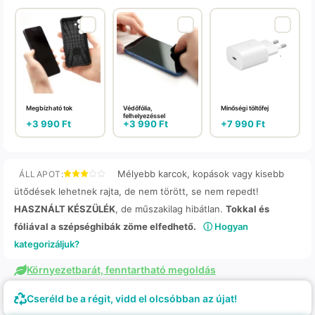
Megbízható tok
Védőfólia,
Minőségi töltőfej
felhelyezéssel
+
3 990
Ft
+
3 990
Ft
+
7 990
Ft
Mélyebb karcok, kopások vagy kisebb
ÁLLAPOT:
ütődések lehetnek rajta, de nem törött, se nem repedt!
HASZNÁLT KÉSZÜLÉK
, de műszakilag hibátlan.
Tokkal és
fóliával a szépséghibák zöme elfedhető.
ⓘ Hogyan
kategorizáljuk?
Környezetbarát, fenntartható megoldás
Cseréld be a régit, vidd el olcsóbban az újat!