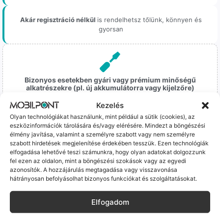
Akár regisztráció nélkül
is rendelhetsz tőlünk, könnyen és
gyorsan
Bizonyos esetekben gyári vagy prémium minőségű
alkatrészekre (pl. új akkumulátorra vagy kijelzőre)
cseréljük a régieket.
Kezelés
Ez mindig 100%-os, tesztelt állapotot jelent. iPhone-oknál
Olyan technológiákat használunk, mint például a sütik (cookies), az
előfordulhat az "Ismeretlen alkatrész" jelzés, de ne aggódj, ez
eszközinformációk tárolására és/vagy elérésére. Mindezt a böngészési
csak a gyártó szoftveres üzenete – a telefonod ettől még
élmény javítása, valamint a személyre szabott vagy nem személyre
tökéletesen és hibátlanul teszi a dolgát! Ha valahol (pl. Samsung
szabott hirdetések megjelenítése érdekében tesszük. Ezen technológiák
S-széria) a gyárinál rosszabb minőségű az alkatrész, azt a
elfogadása lehetővé teszi számunkra, hogy olyan adatokat dolgozzunk
termékleírásban külön jelezzük neked.
fel ezen az oldalon, mint a böngészési szokások vagy az egyedi
azonosítók. A hozzájárulás megtagadása vagy visszavonása
hátrányosan befolyásolhat bizonyos funkciókat és szolgáltatásokat.
Elfogadom