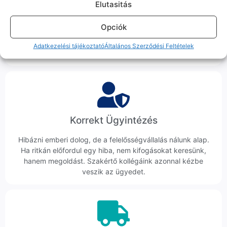
100% Elérhetőség
Elutasitás
Sok éve a szegedi piac meghatározó szereplői vagyunk.
Opciók
Nem egy arctalan webshop vagyunk: ha kérdésed van, élő
ember veszi fel a telefont, és személyesen is megtalálsz
Adatkezelési tájékoztató
Általános Szerződési Feltételek
minket Szegeden.
Korrekt Ügyintézés
Hibázni emberi dolog, de a felelősségvállalás nálunk alap.
Ha ritkán előfordul egy hiba, nem kifogásokat keresünk,
hanem megoldást. Szakértő kollégáink azonnal kézbe
veszik az ügyedet.