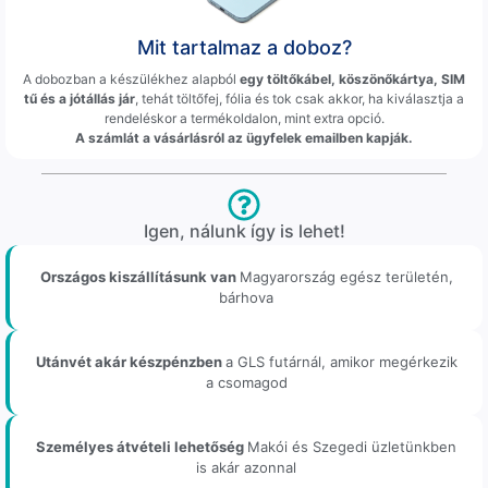
Mit tartalmaz a doboz?
A dobozban a készülékhez alapból
egy töltőkábel, köszönőkártya, SIM
tű és a jótállás jár
, tehát töltőfej, fólia és tok csak akkor, ha kiválasztja a
rendeléskor a termékoldalon, mint extra opció.
A számlát a vásárlásról az ügyfelek emailben kapják.
Igen, nálunk így is lehet!
Országos kiszállításunk van
Magyarország egész területén,
bárhova
Utánvét akár készpénzben
a GLS futárnál, amikor megérkezik
a csomagod
Személyes átvételi lehetőség
Makói és Szegedi üzletünkben
is akár azonnal