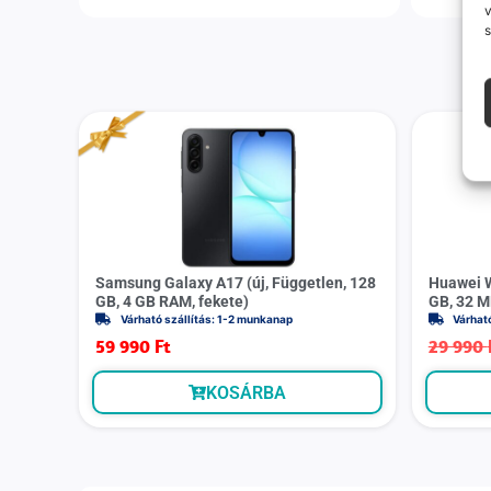
v
s
Samsung Galaxy A17 (új, Független, 128
Huawei W
GB, 4 GB RAM, fekete)
GB, 32 M
Várható szállítás: 1-2 munkanap
Várhat
59 990
Ft
29 990
KOSÁRBA