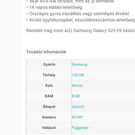
– Akár 40%-kal olcsóbb, mint az új termékek
– 14 napos elállási lehetőség
– Országos gyors kiszállítás vagy személyes átvétel
– Kiváló ügyfélszolgálat, készülékbeszámítás lehetősé
Rendeld meg most a(z) Samsung Galaxy S23 FE készülék
További információk
Gyártó
Samsung
Tárhely
128 GB
Szín
Menta
RAM
8 GB
Állapot
újszerű
Kamera
50 MP
Hálózat
Független