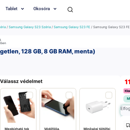
Tablet
Okosóra
éria
/
Samsung Galaxy S23 Széria
/
Samsung Galaxy S23 FE
/ Samsung Galaxy S23 FE (
M
,
etben
getlen, 128 GB, 8 GB RAM, menta)
1
Válassz védelmet
M
Elfo
Megbízható tok
Védőfólia,
Minőségi töltőfej