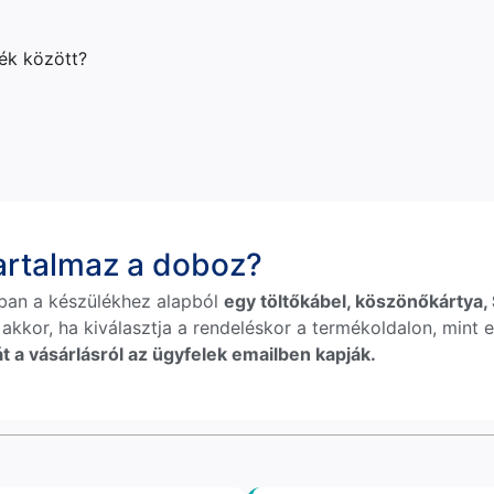
lék között?
tartalmaz a doboz?
ban a készülékhez alapból
egy töltőkábel, köszönőkártya, S
 akkor, ha kiválasztja a rendeléskor a termékoldalon, mint e
t a vásárlásról az ügyfelek emailben kapják.