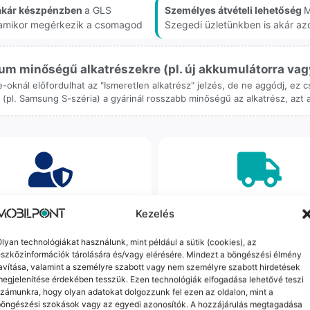
akár készpénzben
a GLS
Személyes átvételi lehetőség
M
, amikor megérkezik a csomagod
Szegedi üzletünkben is akár az
m minőségű alkatrészekre (pl. új akkumulátorra vagy k
ne-oknál előfordulhat az "Ismeretlen alkatrész" jelzés, de ne aggódj, ez
ol (pl. Samsung S-széria) a gyárinál rosszabb minőségű az alkatrész, azt
orrekt Ügyintézés
Ingyenes Futár & Sz
Kezelés
bázni emberi dolog, de a
Ha messze laksz, mi megy
lyan technológiákat használunk, mint például a sütik (cookies), az
gvállalás nálunk alap. Ha ritkán
készülékért. Garanciális pr
szközinformációk tárolására és/vagy elérésére. Mindezt a böngészési élmény
dul egy hiba, nem kifogásokat
esetén küldjük a futárt, beviz
avítása, valamint a személyre szabott vagy nem személyre szabott hirdetések
k, hanem megoldást. Szakértő
telefont, és javítva vagy cs
egjelenítése érdekében tesszük. Ezen technológiák elfogadása lehetővé teszi
áink azonnal kézbe veszik az
küldjük vissza – neked ez 
zámunkra, hogy olyan adatokat dolgozzunk fel ezen az oldalon, mint a
ügyedet.
költséggel jár.
böngészési szokások vagy az egyedi azonosítók. A hozzájárulás megtagadása