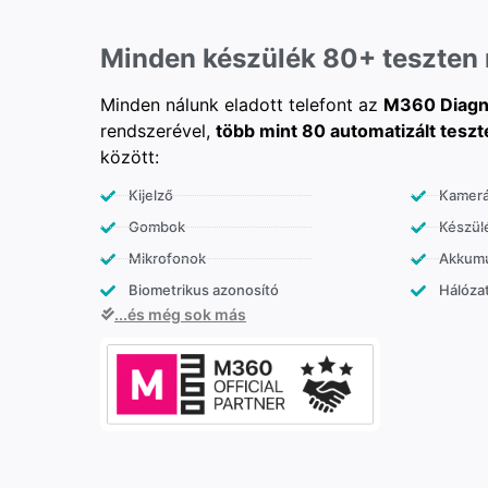
Minden készülék 80+ teszten
Minden nálunk eladott telefont az
M360 Diagn
rendszerével,
több mint 80 automatizált teszt
között:
Kijelző
Kamer
Gombok
Készülé
Mikrofonok
Akkumu
Biometrikus azonosító
Hálózat
...és még sok más