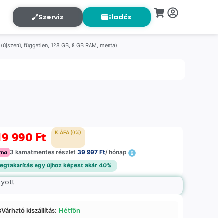
Szerviz
Eladás
újszerű, független, 128 GB, 8 GB RAM, menta)
19 990
Ft
K.ÁFA (0%)
3 kamatmentes részlet
39 997 Ft
/ hónap
egtakarítás egy újhoz képest akár 40%
gyott
Várható kiszállítás:
Hétfőn