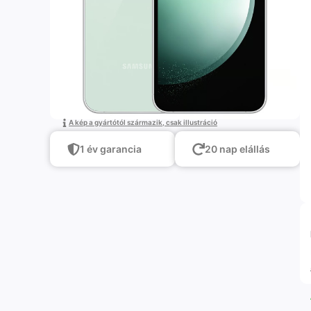
A kép a gyártótól származik, csak illustráció
1 év garancia
20 nap elállás