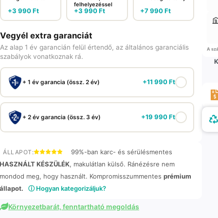
felhelyezéssel
+
3 990
Ft
+
3 990
Ft
+
7 990
Ft
Vegyél extra garanciát
Az alap 1 év garancián felül értendő, az általános garanciális
A szá
szabályok vonatkoznak rá.
K
+
11 990
Ft
+ 1 év garancia (össz. 2 év)
+
19 990
Ft
+ 2 év garancia (össz. 3 év)
99%-ban karc- és sérülésmentes
ÁLLAPOT:
HASZNÁLT KÉSZÜLÉK
, makulátlan külső. Ránézésre nem
mondod meg, hogy használt. Kompromisszummentes
prémium
állapot.
ⓘ Hogyan kategorizáljuk?
Környezetbarát, fenntartható megoldás