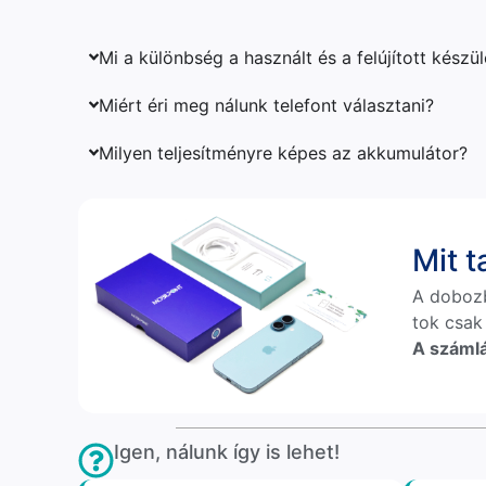
Mi a különbség a használt és a felújított készü
Miért éri meg nálunk telefont választani?
Milyen teljesítményre képes az akkumulátor?
Mit 
A doboz
tok csak
A számlá
Igen, nálunk így is lehet!