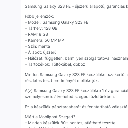
Samsung Galaxy S23 FE – újszerű állapotú, garanciás ké
Főbb jellemzők:
– Modell: Samsung Galaxy S23 FE
– Tárhely: 128 GB
– RAM: 8 GB
– Kamera: 50 MP MP
– Szín: menta
– Állapot: újszerű
– Hálózat: független, bármilyen szolgáltatóval használ
– Tartozékok: Töltőkábel, doboz
Minden Samsung Galaxy S23 FE készüléket szakértő c
részletes teszt eredményét mellékeljük.
A(z) Samsung Galaxy S23 FE készülékre 1 év garanciá
személyesen is átveheted szegedi üzletünkben.
Ez a készülék pénztárcabarát és fenntartható választás
Miért a Mobilpont Szeged?
– Minden készülék 80+ pontos, átlátható teszttel