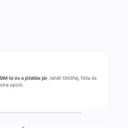
IM tű és a jótállás jár
, tehát töltőfej, fólia és
xtra opció.