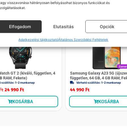
agy visszavonása hátrányosan befolyásolhat bizonyos funkciókat és
zolgáltatásokat.
Mások ezeket is megnézték
Elfogadom
Elutasitás
Opciók
-
5 000 Ft
Adatkezelési tájékoztató
Általános Szerződési Feltételek
Game
atch GT 2 (kiváló, független, 4
Samsung Galaxy A23 5G (újszer
B RAM, Fekete)
független, 64 GB, 4 GB RAM, Fe
ó szállítás: 1-2 munkanap
Várható szállítás: 1-2 munkanap
Ft
24 990
Ft
44 990
Ft
KOSÁRBA
KOSÁRBA