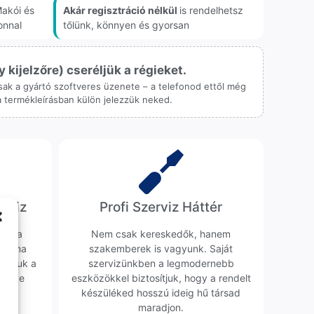
akói és
Akár regisztráció nélkül
is rendelhetsz
onnal
tőlünk, könnyen és gyorsan
ijelzőre) cseréljük a régieket.
 csak a gyártó szoftveres üzenete – a telefonod ettől még
 a termékleírásban külön jelezzük neked.
erviz
Profi Szerviz Háttér
ünk a
Nem csak kereskedők, hanem
obléma
szakemberek is vagyunk. Saját
sgáljuk a
szervizünkben a legmodernebb
erélve
eszközökkel biztosítjuk, hogy a rendelt
0 Ft
készüléked hosszú ideig hű társad
maradjon.