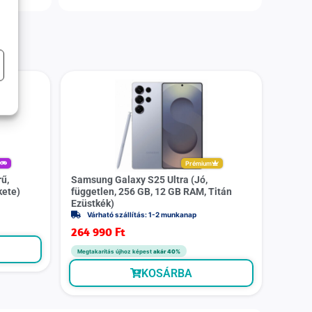
r
Prémium
ű,
Samsung Galaxy S25 Ultra (Jó,
kete)
független, 256 GB, 12 GB RAM, Titán
Ezüstkék)
Várható szállítás: 1-2 munkanap
264 990
Ft
Megtakarítás újhoz képest
akár 40%
KOSÁRBA