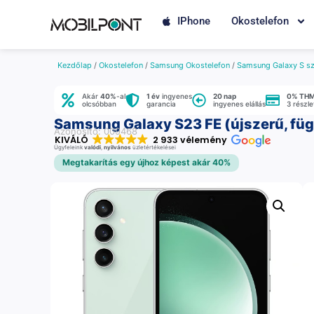
IPhone
Okostelefon
Kezdőlap
/
Okostelefon
/
Samsung Okostelefon
/
Samsung Galaxy S sz
Akár
40%
-al
1 év
ingyenes
20 nap
0% TH
olcsóbban
garancia
ingyenes elállás
3 részl
Samsung Galaxy S23 FE (újszerű, füg
Azonosító: 009468
KIVÁLÓ
2 933 vélemény
Ügyfeleink
valódi
,
nyilvános
üzletértékelései
Megtakarítás egy újhoz képest akár 40%