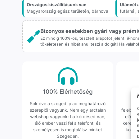
Országos kiszállításunk van
Utánvét 
Magyarország egész területén, bárhova
futárnál
Bizonyos esetekben gyári vagy prémiu
Ez mindig 100%-os, tesztelt állapotot jelent. iPho
tökéletesen és hibátlanul teszi a dolgát! Ha valah
100% Elérhetőség
K
Sok éve a szegedi piac meghatározó
Hi
O
szereplői vagyunk. Nem egy arctalan
felelőssé
e
webshop vagyunk: ha kérdésed van,
előfor
j
élő ember veszi fel a telefont, és
keresün
m
személyesen is megtalálsz minket
kollég
s
Szegeden.