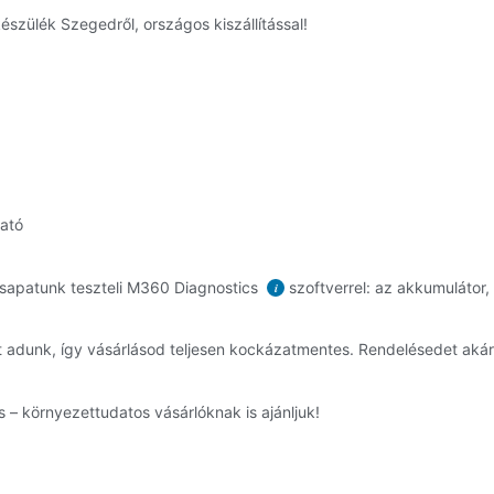
szülék Szegedről, országos kiszállítással!
ható
sapatunk teszteli M360 Diagnostics
szoftverrel: az akkumulátor,
i
t adunk, így vásárlásod teljesen kockázatmentes. Rendelésedet ak
 – környezettudatos vásárlóknak is ajánljuk!