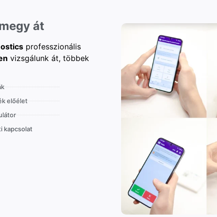
 megy át
ostics
professzionális
en
vizsgálunk át, többek
ák
k előélet
látor
i kapcsolat