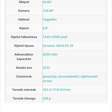
Állapot
kiváló
Kamera
108 MP
Hálózat
Független
Kijelző
6.8"
Kijelző felbontása
1440×3080 pixel
Kijelző típusa
Dynamic AMOLED 2X
Akkumulátor
5000 mAh
kapacitás
Kiadás éve
2022
Szenzorok
giroszkóp
,
Gyorsulásmérő
,
Ujjlenyomat-
olvasó
Termék méretek
163.3×77.9×8.9 mm
Termék tömege
228 g