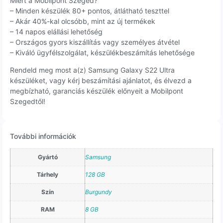
Miért a Mobilpont Szeged?
– Minden készülék 80+ pontos, átlátható teszttel
– Akár 40%-kal olcsóbb, mint az új termékek
– 14 napos elállási lehetőség
– Országos gyors kiszállítás vagy személyes átvétel
– Kiváló ügyfélszolgálat, készülékbeszámítás lehetősége
Rendeld meg most a(z) Samsung Galaxy S22 Ultra
készüléket, vagy kérj beszámítási ajánlatot, és élvezd a
megbízható, garanciás készülék előnyeit a Mobilpont
Szegedtől!
További információk
Gyártó
Samsung
Tárhely
128 GB
Szín
Burgundy
RAM
8 GB