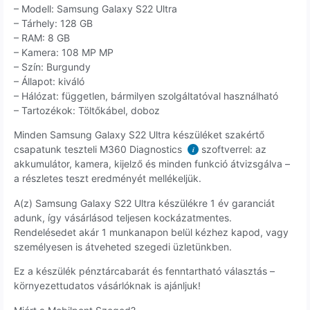
– Modell: Samsung Galaxy S22 Ultra
– Tárhely: 128 GB
– RAM: 8 GB
– Kamera: 108 MP MP
– Szín: Burgundy
– Állapot: kiváló
– Hálózat: független, bármilyen szolgáltatóval használható
– Tartozékok: Töltőkábel, doboz
Minden Samsung Galaxy S22 Ultra készüléket szakértő
csapatunk teszteli M360 Diagnostics
szoftverrel: az
i
akkumulátor, kamera, kijelző és minden funkció átvizsgálva –
a részletes teszt eredményét mellékeljük.
A(z) Samsung Galaxy S22 Ultra készülékre 1 év garanciát
adunk, így vásárlásod teljesen kockázatmentes.
Rendelésedet akár 1 munkanapon belül kézhez kapod, vagy
személyesen is átveheted szegedi üzletünkben.
Ez a készülék pénztárcabarát és fenntartható választás –
környezettudatos vásárlóknak is ajánljuk!