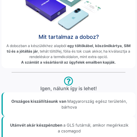
Mit tartalmaz a doboz?
A dobozban a készülékhez alapból
egy töltőkábel, köszönőkártya, SIM
tű és a jótállás jár
, tehát töltőfej, fólia és tok csak akkor, ha kiválasztja a
rendeléskor a termékoldalon, mint extra opció.
A számlát a vásárlásról az ügyfelek emailben kapják.
Igen, nálunk így is lehet!
Országos kiszállításunk van
Magyarország egész területén,
bárhova
Utánvét akár készpénzben
a GLS futárnál, amikor megérkezik
a csomagod