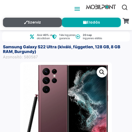
Szerviz
Eladás
Akár
40%
-al
1 év
ingyenes
20 nap
olcsóbban
garancia
ingyenes elállás
Samsung Galaxy S22 Ultra (kiváló, független, 128 GB, 8 GB
RAM, Burgundy)
Azonosító: 580587