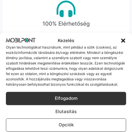
100% Elérhetőség
Sok éve a szegedi piac meghatározó szereplői vagyunk.
Kezelés
Nem egy arctalan webshop vagyunk: ha kérdésed van, élő
Olyan technológiákat használunk, mint például a sütik (cookies), az
ember veszi fel a telefont, és személyesen is megtalálsz
eszközinformációk tárolására és/vagy elérésére. Mindezt a böngészési
minket Szegeden.
élmény javítása, valamint a személyre szabott vagy nem személyre
szabott hirdetések megjelenítése érdekében tesszük. Ezen technológiák
elfogadása lehetővé teszi számunkra, hogy olyan adatokat dolgozzunk
fel ezen az oldalon, mint a böngészési szokások vagy az egyedi
azonosítók. A hozzájárulás megtagadása vagy visszavonása
hátrányosan befolyásolhat bizonyos funkciókat és szolgáltatásokat.
Korrekt Ügyintézés
Elfogadom
Hibázni emberi dolog, de a felelősségvállalás nálunk alap.
Ha ritkán előfordul egy hiba, nem kifogásokat keresünk,
Elutasitás
hanem megoldást. Szakértő kollégáink azonnal kézbe
veszik az ügyedet.
Opciók