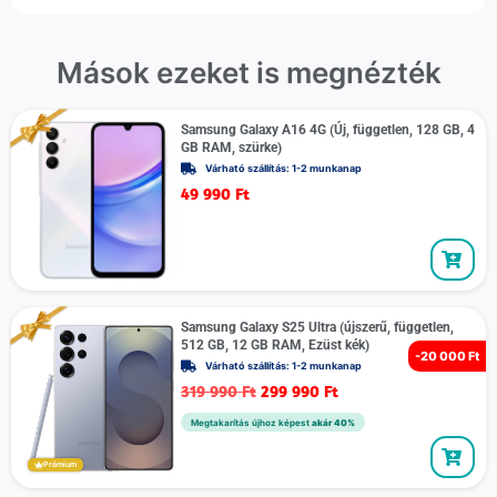
Mások ezeket is megnézték
Samsung Galaxy A16 4G (Új, független, 128 GB, 4
GB RAM, szürke)
Várható szállítás: 1-2 munkanap
49 990
Ft
Samsung Galaxy S25 Ultra (újszerű, független,
512 GB, 12 GB RAM, Ezüst kék)
-
20 000 Ft
Várható szállítás: 1-2 munkanap
319 990
Ft
299 990
Ft
Megtakarítás újhoz képest
akár 40%
Prémium