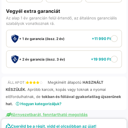
Vegyél extra garanciát
Az alap 1 év garancián felül értendő, az általános garanciális
szabályok vonatkoznak rá.
+
11 990
Ft
+ 1 év garancia (össz. 2 év)
+
19 990
Ft
+ 2 év garancia (össz. 3 év)
Megkímélt állapotú
HASZNÁLT
ÁLLAPOT:
KÉSZÜLÉK.
Apróbb karcok, kopás vagy toknak a nyomai
előfordulhatnak, de
tokban és fóliával gyakorlatilag újszerűnek
hat.
ⓘ Hogyan kategorizáljuk?
Környezetbarát, fenntartható megoldás
Cseréld be a régit, vidd el olcsóbban az újat!