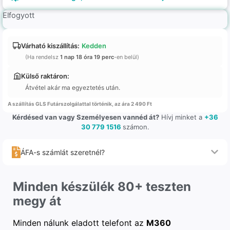
Elfogyott
Várható kiszállítás:
Kedden
(Ha rendelsz
1 nap 18 óra 19 perc
-en belül)
Külső raktáron:
Átvétel akár ma egyeztetés után.
A szállítás GLS Futárszolgálattal történik, az ára 2 490 Ft
Kérdésed van vagy Személyesen vannéd át?
Hívj minket a
+36
30 779 1516
számon.
ÁFA-s számlát szeretnél?
Minden készülék 80+ teszten
megy át
Minden nálunk eladott telefont az
M360