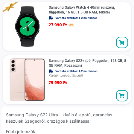
Samsung Galaxy Watch 4 40mm (újszerű,
független, 16 GB, 1,5 GB RAM, fekete)
Várható szállítás: 1-2 munkanap
27 990
Ft
27%
Samsung Galaxy S22+ (Jó, Független, 128 GB, 8
GB RAM, Rózsaszín)
Várható szállítás: 1-2 munkanap
Kijelzőn beégés látható!
79 990
Ft
Samsung Galaxy S22 Ultra – kiváló állapotú, garanciás
készülék Szegedről, országos kiszállítással!
Főbb jellemzők: