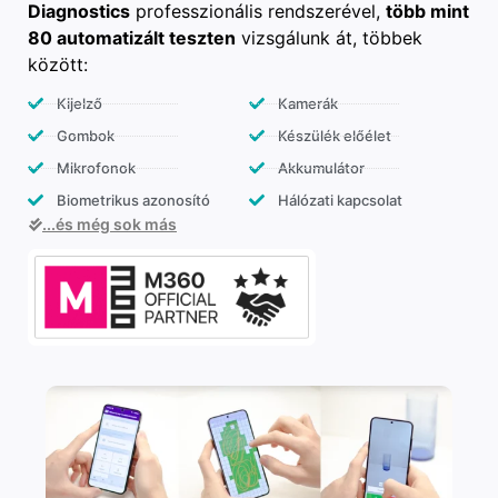
Diagnostics
professzionális rendszerével,
több mint
80 automatizált teszten
vizsgálunk át, többek
között:
Kijelző
Kamerák
Gombok
Készülék előélet
Mikrofonok
Akkumulátor
Biometrikus azonosító
Hálózati kapcsolat
...és még sok más