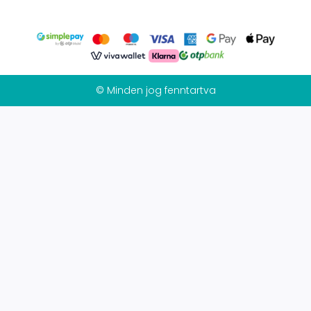
© Minden jog fenntartva