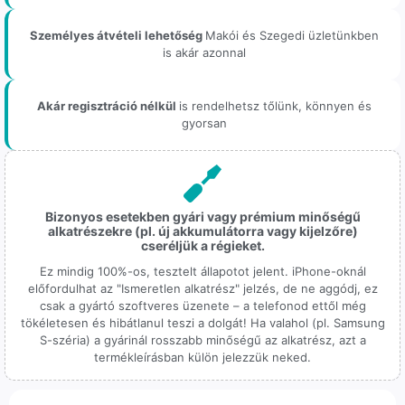
Személyes átvételi lehetőség
Makói és Szegedi üzletünkben
is akár azonnal
Akár regisztráció nélkül
is rendelhetsz tőlünk, könnyen és
gyorsan
Bizonyos esetekben gyári vagy prémium minőségű
alkatrészekre (pl. új akkumulátorra vagy kijelzőre)
cseréljük a régieket.
Ez mindig 100%-os, tesztelt állapotot jelent. iPhone-oknál
előfordulhat az "Ismeretlen alkatrész" jelzés, de ne aggódj, ez
csak a gyártó szoftveres üzenete – a telefonod ettől még
tökéletesen és hibátlanul teszi a dolgát! Ha valahol (pl. Samsung
S-széria) a gyárinál rosszabb minőségű az alkatrész, azt a
termékleírásban külön jelezzük neked.