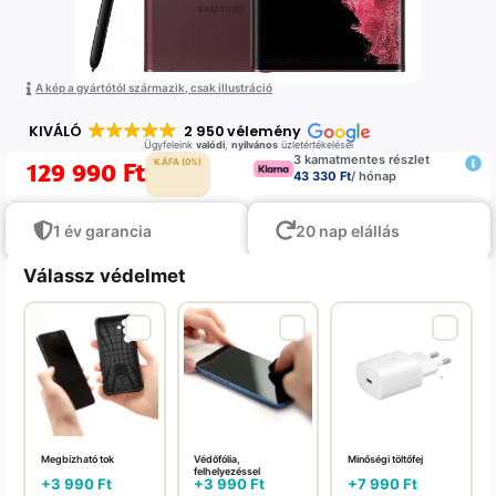
A kép a gyártótól származik, csak illustráció
KIVÁLÓ
2 950 vélemény
Ügyfeleink
valódi
,
nyilvános
üzletértékelései
3 kamatmentes részlet
129 990
Ft
K.ÁFA (0%)
43 330 Ft
/ hónap
1 év garancia
20 nap elállás
Válassz védelmet
Megbízható tok
Védőfólia,
Minőségi töltőfej
felhelyezéssel
+
3 990
Ft
+
3 990
Ft
+
7 990
Ft