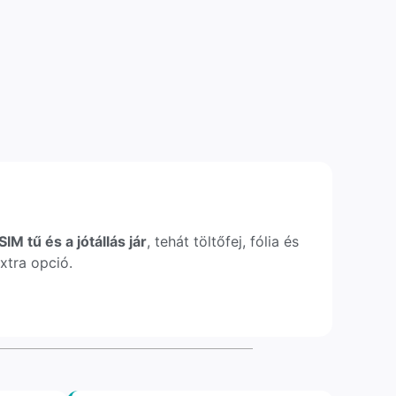
IM tű és a jótállás jár
, tehát töltőfej, fólia és
xtra opció.