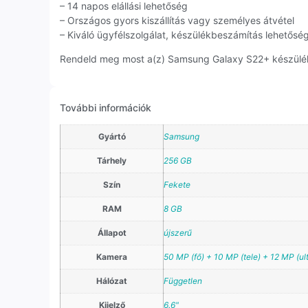
– 14 napos elállási lehetőség
– Országos gyors kiszállítás vagy személyes átvétel
– Kiváló ügyfélszolgálat, készülékbeszámítás lehetősé
Rendeld meg most a(z) Samsung Galaxy S22+ készüléket
További információk
Gyártó
Samsung
Tárhely
256 GB
Szín
Fekete
RAM
8 GB
Állapot
újszerű
Kamera
50 MP (fő) + 10 MP (tele) + 12 MP (ul
Hálózat
Független
Kijelző
6.6"