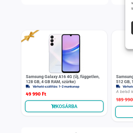
v
s
Samsung Galaxy A16 4G (Új, független,
Samsung 
128 GB, 4 GB RAM, szürke)
512 GB, 
Várható szállítás: 1-2 munkanap
Várhat
A belső 
49 990
Ft
189 99
KOSÁRBA