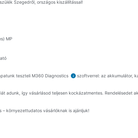
zülék Szegedről, országos kiszállítással!
es) MP
ható
patunk teszteli M360 Diagnostics
szoftverrel: az akkumulátor, k
i
át adunk, így vásárlásod teljesen kockázatmentes. Rendelésedet 
 – környezettudatos vásárlóknak is ajánljuk!