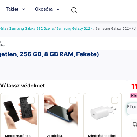
Tablet
Okosóra
éria
/
Samsung Galaxy S22 Széria
/
Samsung Galaxy S22+
/ Samsung Galaxy S22+ (Újs
M
,
etben
tlen, 256 GB, 8 GB RAM, Fekete)
1
Válassz védelmet
Elfo
Megbízható tok
Védőfólia,
Minőségi töltőfej