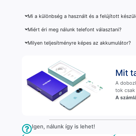
Mi a különbség a használt és a felújított készü
Miért éri meg nálunk telefont választani?
Milyen teljesítményre képes az akkumulátor?
Mit 
A doboz
tok csak
A számlá
Igen, nálunk így is lehet!