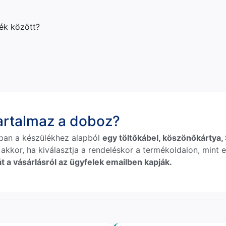
lék között?
tartalmaz a doboz?
ban a készülékhez alapból
egy töltőkábel, köszönőkártya, S
 akkor, ha kiválasztja a rendeléskor a termékoldalon, mint e
t a vásárlásról az ügyfelek emailben kapják.