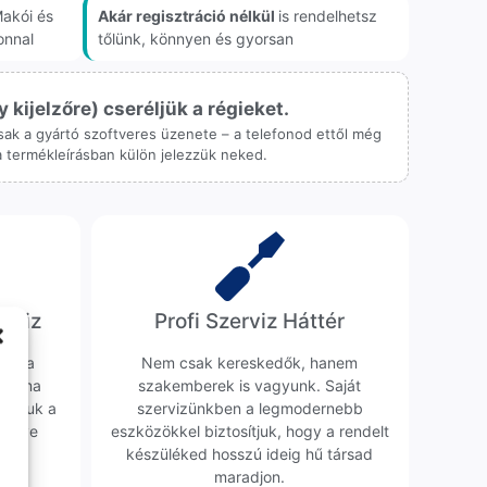
akói és
Akár regisztráció nélkül
is rendelhetsz
onnal
tőlünk, könnyen és gyorsan
ijelzőre) cseréljük a régieket.
 csak a gyártó szoftveres üzenete – a telefonod ettől még
 a termékleírásban külön jelezzük neked.
erviz
Profi Szerviz Háttér
ünk a
Nem csak kereskedők, hanem
obléma
szakemberek is vagyunk. Saját
sgáljuk a
szervizünkben a legmodernebb
erélve
eszközökkel biztosítjuk, hogy a rendelt
0 Ft
készüléked hosszú ideig hű társad
maradjon.