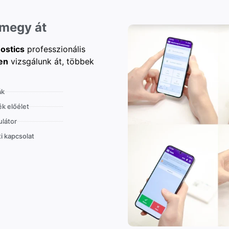
 megy át
ostics
professzionális
en
vizsgálunk át, többek
ák
k előélet
látor
i kapcsolat