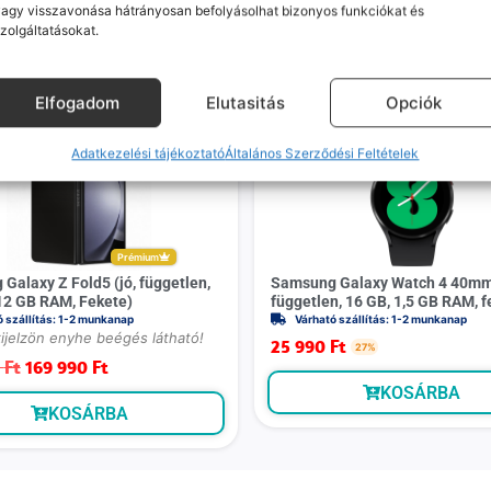
agy visszavonása hátrányosan befolyásolhat bizonyos funkciókat és
zolgáltatásokat.
Mások ezeket is megnézték
Elfogadom
Elutasitás
Opciók
-
20 000 Ft
Adatkezelési tájékoztató
Általános Szerződési Feltételek
Prémium
Galaxy Z Fold5 (jó, független,
Samsung Galaxy Watch 4 40mm 
12 GB RAM, Fekete)
független, 16 GB, 1,5 GB RAM, f
ó szállítás: 1-2 munkanap
Várható szállítás: 1-2 munkanap
kijelzön enyhe beégés látható!
25 990
Ft
27%
0
Ft
169 990
Ft
KOSÁRBA
KOSÁRBA