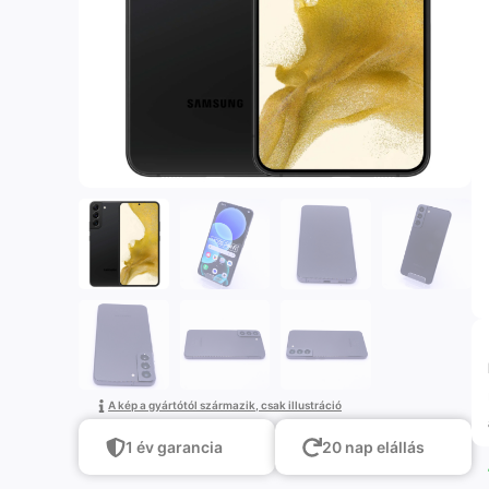
A kép a gyártótól származik, csak illustráció
1 év garancia
20 nap elállás