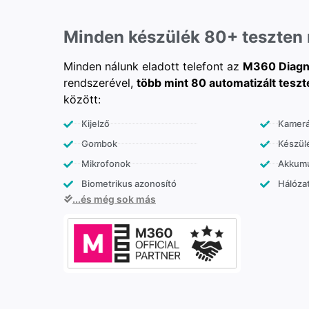
Minden készülék 80+ teszten
Minden nálunk eladott telefont az
M360 Diagn
rendszerével,
több mint 80 automatizált teszt
között:
Kijelző
Kamer
Gombok
Készülé
Mikrofonok
Akkumu
Biometrikus azonosító
Hálózat
...és még sok más