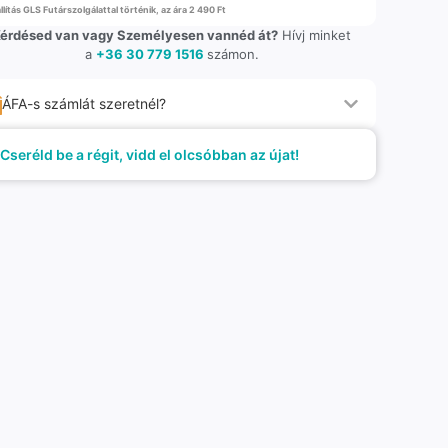
llítás GLS Futárszolgálattal történik, az ára 2 490 Ft
érdésed van vagy Személyesen vannéd át?
Hívj minket
a
+36 30 779 1516
számon.
ÁFA-s számlát szeretnél?
Cseréld be a régit, vidd el olcsóbban az újat!