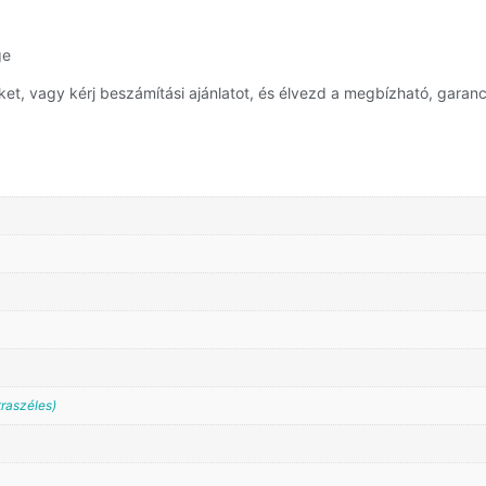
ge
, vagy kérj beszámítási ajánlatot, és élvezd a megbízható, garanci
traszéles)