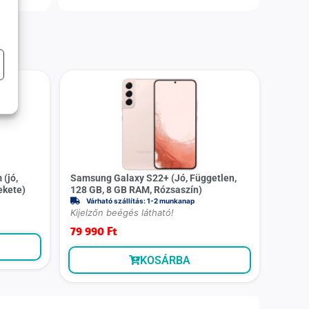
(jó,
Samsung Galaxy S22+ (Jó, Független,
ekete)
128 GB, 8 GB RAM, Rózsaszín)
Várható szállítás: 1-2 munkanap
Kijelzőn beégés látható!
79 990
Ft
KOSÁRBA