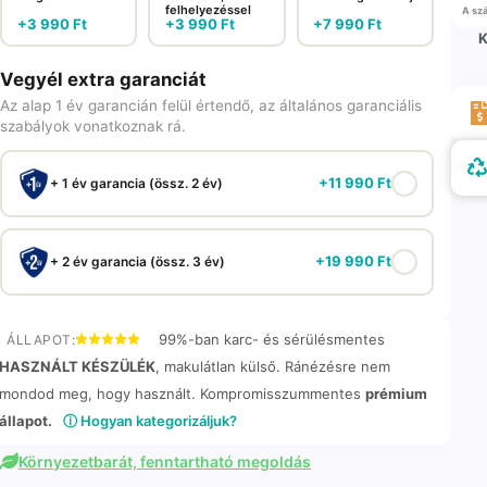
felhelyezéssel
A szá
+
3 990
Ft
+
3 990
Ft
+
7 990
Ft
K
Vegyél extra garanciát
Az alap 1 év garancián felül értendő, az általános garanciális
szabályok vonatkoznak rá.
+
11 990
Ft
+ 1 év garancia (össz. 2 év)
+
19 990
Ft
+ 2 év garancia (össz. 3 év)
99%-ban karc- és sérülésmentes
ÁLLAPOT:
HASZNÁLT KÉSZÜLÉK
, makulátlan külső. Ránézésre nem
mondod meg, hogy használt. Kompromisszummentes
prémium
állapot.
ⓘ Hogyan kategorizáljuk?
Környezetbarát, fenntartható megoldás