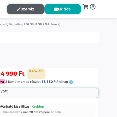
Szerviz
Eladás
zerű, Független, 256 GB, 8 GB RAM, Fekete)
14 990
Ft
K.ÁFA (0%)
3 kamatmentes részlet
38 330 Ft
/ hónap
gyott
Várható kiszállítás:
Kedden
(Ha rendelsz
2 nap 20 óra 26 perc
-en belül)