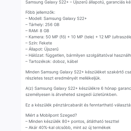
Samsung Galaxy S22+ – Újszerű állapotú, garanciás kés
Főbb jellemzők:
– Modell: Samsung Galaxy S22+
– Tárhely: 256 GB
– RAM: 8 GB
– Kamera: 50 MP (fő) + 10 MP (tele) + 12 MP (ultraszél
– Szín: Fekete
– Állapot: Újszerű
– Hálózat: független, bármilyen szolgáltatóval használ
– Tartozékok: doboz, kábel
Minden Samsung Galaxy S22+ készüléket szakértő csa
részletes teszt eredményét mellékeljük.
A(z) Samsung Galaxy S22+ készülékre 6 hónap garanci
személyesen is átveheted szegedi üzletünkben.
Ez a készülék pénztárcabarát és fenntartható választás
Miért a Mobilpont Szeged?
– Minden készülék 80+ pontos, átlátható teszttel
– Akár 40%-kal olcsóbb, mint az új termékek