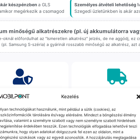
akár készpénzben
a GLS
Személyes átvételi lehetőség
M
, amikor megérkezik a csomagod
Szegedi üzletünkben is akár az
m minőségű alkatrészekre (pl. új akkumulátorra vagy k
ne-oknál előfordulhat az "Ismeretlen alkatrész" jelzés, de ne aggódj, ez
ol (pl. Samsung S-széria) a gyárinál rosszabb minőségű az alkatrész, azt
orrekt Ügyintézés
Ingyenes Futár & Sz
Kezelés
bázni emberi dolog, de a
Ha messze laksz, mi megy
lyan technológiákat használunk, mint például a sütik (cookies), az
gvállalás nálunk alap. Ha ritkán
készülékért. Garanciális pr
szközinformációk tárolására és/vagy elérésére. Mindezt a böngészési élmény
dul egy hiba, nem kifogásokat
esetén küldjük a futárt, beviz
avítása, valamint a személyre szabott vagy nem személyre szabott hirdetések
k, hanem megoldást. Szakértő
telefont, és javítva vagy cs
egjelenítése érdekében tesszük. Ezen technológiák elfogadása lehetővé teszi
áink azonnal kézbe veszik az
küldjük vissza – neked ez 
zámunkra, hogy olyan adatokat dolgozzunk fel ezen az oldalon, mint a
ügyedet.
költséggel jár.
böngészési szokások vagy az egyedi azonosítók. A hozzájárulás megtagadása