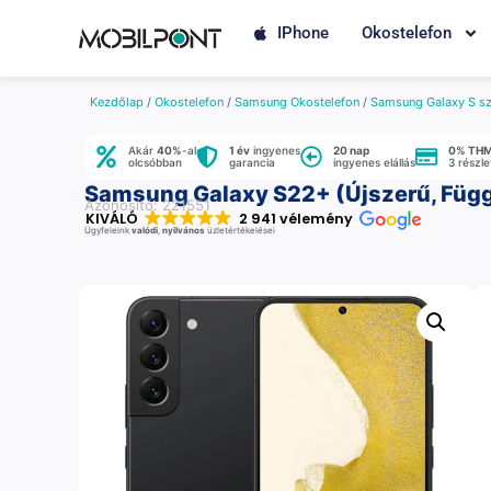
IPhone
Okostelefon
Kezdőlap
/
Okostelefon
/
Samsung Okostelefon
/
Samsung Galaxy S sz
Akár
40%
-al
1 év
ingyenes
20 nap
0% TH
olcsóbban
garancia
ingyenes elállás
3 részl
Samsung Galaxy S22+ (Újszerű, Függe
Azonosító: 221551
KIVÁLÓ
2 941 vélemény
Ügyfeleink
valódi
,
nyilvános
üzletértékelései