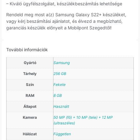
– Kiváló ügyfélszolgálat, készülékbeszámítás lehetősége
Rendeld meg most a(z) Samsung Galaxy S22+ készüléket,
vagy kérj beszámítási ajánlatot, és élvezd a megbízható,
garanciás készülék előnyeit a Mobilpont Szegedtől!
További információk
Gyártó
Samsung
Tárhely
256 GB
Szín
Fekete
RAM
8 GB
Állapot
Használt
Kamera
50 MP (fő) + 10 MP (tele) + 12 MP
(ultraszéles)
Hálózat
Független