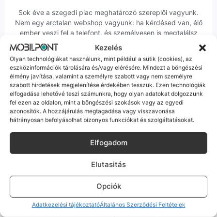
Sok éve a szegedi piac meghatározó szereplői vagyunk.
Nem egy arctalan webshop vagyunk: ha kérdésed van, élő
ember veszi fel a telefont, és személyesen is megtalálsz
minket Szegeden.
Kezelés
Olyan technológiákat használunk, mint például a sütik (cookies), az
eszközinformációk tárolására és/vagy elérésére. Mindezt a böngészési
élmény javítása, valamint a személyre szabott vagy nem személyre
szabott hirdetések megjelenítése érdekében tesszük. Ezen technológiák
elfogadása lehetővé teszi számunkra, hogy olyan adatokat dolgozzunk
fel ezen az oldalon, mint a böngészési szokások vagy az egyedi
Korrekt Ügyintézés
azonosítók. A hozzájárulás megtagadása vagy visszavonása
hátrányosan befolyásolhat bizonyos funkciókat és szolgáltatásokat.
Hibázni emberi dolog, de a felelősségvállalás nálunk alap.
Ha ritkán előfordul egy hiba, nem kifogásokat keresünk,
Elfogadom
hanem megoldást. Szakértő kollégáink azonnal kézbe
veszik az ügyedet.
Elutasitás
Opciók
Adatkezelési tájékoztató
Általános Szerződési Feltételek