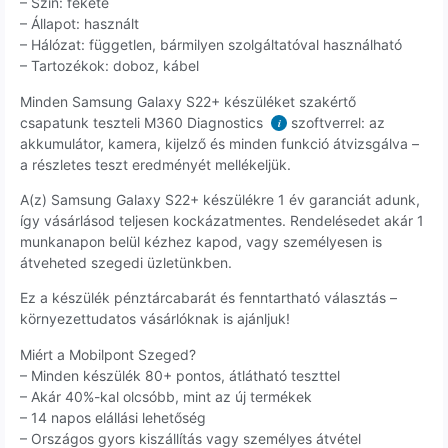
– Szín: fekete
– Állapot: használt
– Hálózat: független, bármilyen szolgáltatóval használható
– Tartozékok: doboz, kábel
Minden Samsung Galaxy S22+ készüléket szakértő
csapatunk teszteli M360 Diagnostics
szoftverrel: az
i
akkumulátor, kamera, kijelző és minden funkció átvizsgálva –
a részletes teszt eredményét mellékeljük.
A(z) Samsung Galaxy S22+ készülékre 1 év garanciát adunk,
így vásárlásod teljesen kockázatmentes. Rendelésedet akár 1
munkanapon belül kézhez kapod, vagy személyesen is
átveheted szegedi üzletünkben.
Ez a készülék pénztárcabarát és fenntartható választás –
környezettudatos vásárlóknak is ajánljuk!
Miért a Mobilpont Szeged?
– Minden készülék 80+ pontos, átlátható teszttel
– Akár 40%-kal olcsóbb, mint az új termékek
– 14 napos elállási lehetőség
– Országos gyors kiszállítás vagy személyes átvétel