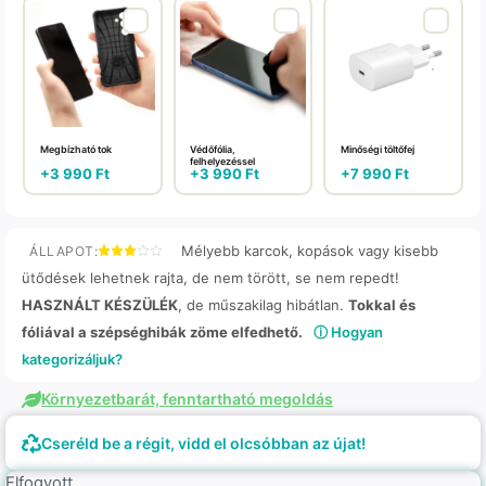
Megbízható tok
Védőfólia,
Minőségi töltőfej
felhelyezéssel
+
3 990
Ft
+
3 990
Ft
+
7 990
Ft
Mélyebb karcok, kopások vagy kisebb
ÁLLAPOT:
ütődések lehetnek rajta, de nem törött, se nem repedt!
HASZNÁLT KÉSZÜLÉK
, de műszakilag hibátlan.
Tokkal és
fóliával a szépséghibák zöme elfedhető.
ⓘ Hogyan
kategorizáljuk?
Környezetbarát, fenntartható megoldás
Cseréld be a régit, vidd el olcsóbban az újat!
Elfogyott