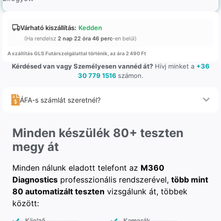
Várható kiszállítás:
Kedden
(Ha rendelsz
2 nap 22 óra 46 perc
-en belül)
A szállítás GLS Futárszolgálattal történik, az ára 2 490 Ft
Kérdésed van vagy Személyesen vannéd át?
Hívj minket a
+36
30 779 1516
számon.
ÁFA-s számlát szeretnél?
Minden készülék 80+ teszten
megy át
Minden nálunk eladott telefont az
M360
Diagnostics
professzionális rendszerével,
több mint
80 automatizált teszten
vizsgálunk át, többek
között:
Kijelző
Kamerák