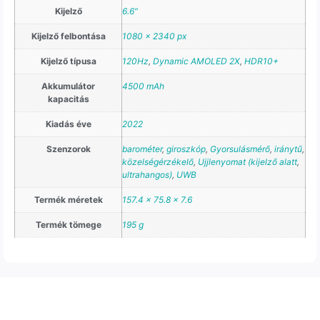
Kijelző
6.6"
Kijelző felbontása
1080 x 2340 px
Kijelző típusa
120Hz
,
Dynamic AMOLED 2X
,
HDR10+
Akkumulátor
4500 mAh
kapacitás
Kiadás éve
2022
Szenzorok
barométer
,
giroszkóp
,
Gyorsulásmérő
,
iránytű
,
közelségérzékelő
,
Ujjlenyomat (kijelző alatt
,
ultrahangos)
,
UWB
Termék méretek
157.4 x 75.8 x 7.6
Termék tömege
195 g