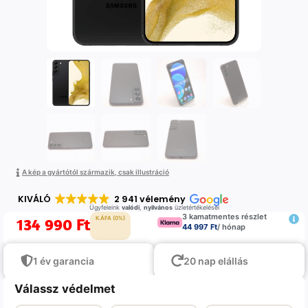
A kép a gyártótól származik, csak illustráció
KIVÁLÓ
2 941 vélemény
Ügyfeleink
valódi
,
nyilvános
üzletértékelései
3 kamatmentes részlet
134 990
Ft
K.ÁFA (0%)
44 997 Ft
/ hónap
1 év garancia
20 nap elállás
Válassz védelmet