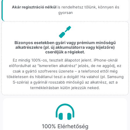
Akár regisztráció nélkül
is rendelhetsz tőlünk, könnyen és
gyorsan
Bizonyos esetekben gyári vagy prémium minőségű
alkatrészekre (pl. új akkumulátorra vagy kijelzőre)
cseréljük a régieket.
Ez mindig 100%-os, tesztelt állapotot jelent. iPhone-oknál
előfordulhat az "Ismeretlen alkatrész" jelzés, de ne aggódj, ez
csak a gyártó szoftveres üzenete – a telefonod ettől még
tökéletesen és hibátlanul teszi a dolgát! Ha valahol (pl. Samsung
S-széria) a gyárinál rosszabb minőségű az alkatrész, azt a
termékleírásban külön jelezzük neked.
100% Elérhetőség