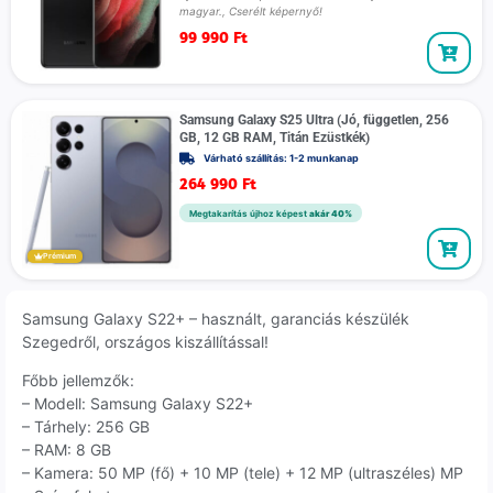
magyar., Cserélt képernyő!
99 990
Ft
Samsung Galaxy S25 Ultra (Jó, független, 256
GB, 12 GB RAM, Titán Ezüstkék)
Várható szállítás: 1-2 munkanap
264 990
Ft
Megtakarítás újhoz képest
akár 40%
Prémium
Samsung Galaxy S22+ – használt, garanciás készülék
Szegedről, országos kiszállítással!
Főbb jellemzők:
– Modell: Samsung Galaxy S22+
– Tárhely: 256 GB
– RAM: 8 GB
– Kamera: 50 MP (fő) + 10 MP (tele) + 12 MP (ultraszéles) MP