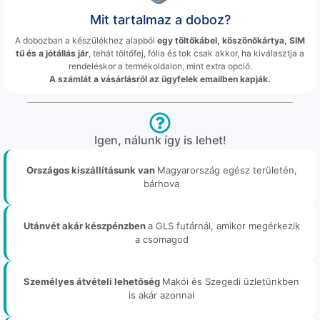
Mit tartalmaz a doboz?
A dobozban a készülékhez alapból
egy töltőkábel, köszönőkártya, SIM
tű és a jótállás jár
, tehát töltőfej, fólia és tok csak akkor, ha kiválasztja a
rendeléskor a termékoldalon, mint extra opció.
A számlát a vásárlásról az ügyfelek emailben kapják.
Igen, nálunk így is lehet!
Országos kiszállításunk van
Magyarország egész területén,
bárhova
Utánvét akár készpénzben
a GLS futárnál, amikor megérkezik
a csomagod
Személyes átvételi lehetőség
Makói és Szegedi üzletünkben
is akár azonnal