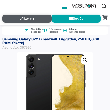
Szerviz
Eladás
Akár
40%
-al
1 év
ingyenes
20 nap
olcsóbban
garancia
ingyenes elállás
Samsung Galaxy S22+ (használt, Független, 256 GB, 8 GB
RAM, fekete)
Azonosító: 367990