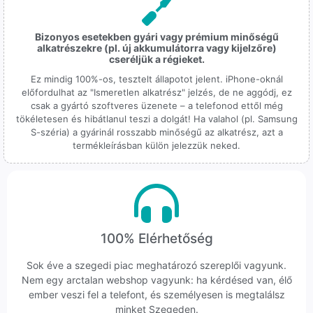
Bizonyos esetekben gyári vagy prémium minőségű
alkatrészekre (pl. új akkumulátorra vagy kijelzőre)
cseréljük a régieket.
Ez mindig 100%-os, tesztelt állapotot jelent. iPhone-oknál
előfordulhat az "Ismeretlen alkatrész" jelzés, de ne aggódj, ez
csak a gyártó szoftveres üzenete – a telefonod ettől még
tökéletesen és hibátlanul teszi a dolgát! Ha valahol (pl. Samsung
S-széria) a gyárinál rosszabb minőségű az alkatrész, azt a
termékleírásban külön jelezzük neked.
100% Elérhetőség
Sok éve a szegedi piac meghatározó szereplői vagyunk.
Nem egy arctalan webshop vagyunk: ha kérdésed van, élő
ember veszi fel a telefont, és személyesen is megtalálsz
minket Szegeden.