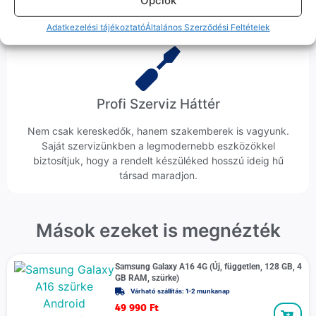
Opciók
költséggel jár.
Adatkezelési tájékoztató
Általános Szerződési Feltételek
Profi Szerviz Háttér
Nem csak kereskedők, hanem szakemberek is vagyunk.
Saját szervizünkben a legmodernebb eszközökkel
biztosítjuk, hogy a rendelt készüléked hosszú ideig hű
társad maradjon.
Mások ezeket is megnézték
Samsung Galaxy A16 4G (Új, független, 128 GB, 4
GB RAM, szürke)
Várható szállítás: 1-2 munkanap
49 990
Ft