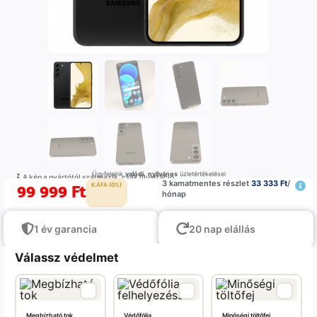
Ügyfeleink
valódi
,
nyilvános
üzletértékelései
A kép a gyártótól származik, csak illustráció
3 kamatmentes részlet
33 333 Ft
/
99 999
Ft
K.ÁFA (0%)
hónap
1 év garancia
20 nap elállás
Válassz védelmet
Megbízható tok
Védőfólia,
Minőségi töltőfej