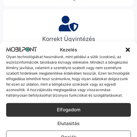
Korrekt Ügyintézés
Kezelés
Hibázni emberi dolog, de a felelősségvállalás nálunk alap.
Olyan technológiákat használunk, mint például a sütik (cookies), az
Ha ritkán előfordul egy hiba, nem kifogásokat keresünk,
eszközinformációk tárolására és/vagy elérésére. Mindezt a böngészési
hanem megoldást. Szakértő kollégáink azonnal kézbe
élmény javítása, valamint a személyre szabott vagy nem személyre
veszik az ügyedet.
szabott hirdetések megjelenítése érdekében tesszük. Ezen technológiák
elfogadása lehetővé teszi számunkra, hogy olyan adatokat dolgozzunk
fel ezen az oldalon, mint a böngészési szokások vagy az egyedi
azonosítók. A hozzájárulás megtagadása vagy visszavonása
hátrányosan befolyásolhat bizonyos funkciókat és szolgáltatásokat.
Elfogadom
Ingyenes Futár & Szerviz
Ha messze laksz, mi megyünk a készülékért. Garanciális
Elutasitás
probléma esetén küldjük a futárt, bevizsgáljuk a telefont, és
javítva vagy cserélve küldjük vissza – neked ez 0 Ft