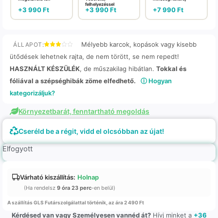
felhelyezéssel
+
3 990
Ft
+
3 990
Ft
+
7 990
Ft
Mélyebb karcok, kopások vagy kisebb
ÁLLAPOT:
ütődések lehetnek rajta, de nem törött, se nem repedt!
HASZNÁLT KÉSZÜLÉK
, de műszakilag hibátlan.
Tokkal és
fóliával a szépséghibák zöme elfedhető.
ⓘ Hogyan
kategorizáljuk?
Környezetbarát, fenntartható megoldás
Cseréld be a régit, vidd el olcsóbban az újat!
Elfogyott
Várható kiszállítás:
Holnap
(Ha rendelsz
9 óra 23 perc
-en belül)
A szállítás GLS Futárszolgálattal történik, az ára 2 490 Ft
Kérdésed van vagy Személyesen vannéd át?
Hívj minket a
+36