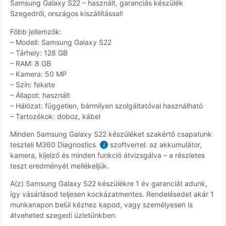
Samsung Galaxy S22 – használt, garanciás készülék
Szegedről, országos kiszállítással!
Főbb jellemzők:
– Modell: Samsung Galaxy S22
– Tárhely: 128 GB
– RAM: 8 GB
– Kamera: 50 MP
– Szín: fekete
– Állapot: használt
– Hálózat: független, bármilyen szolgáltatóval használható
– Tartozékok: doboz, kábel
Minden Samsung Galaxy S22 készüléket szakértő csapatunk
teszteli M360 Diagnostics
szoftverrel: az akkumulátor,
i
kamera, kijelző és minden funkció átvizsgálva – a részletes
teszt eredményét mellékeljük.
A(z) Samsung Galaxy S22 készülékre 1 év garanciát adunk,
így vásárlásod teljesen kockázatmentes. Rendelésedet akár 1
munkanapon belül kézhez kapod, vagy személyesen is
átveheted szegedi üzletünkben.