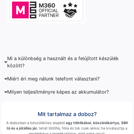
Mi a különbség a használt és a felújított készülék
között?
Miért éri meg nálunk telefont választani?
Milyen teljesítményre képes az akkumulátor?
Mit tartalmaz a doboz?
A dobozban a készülékhez alapból
egy töltőkábel, köszönőkártya, SIM
tű és a jótállás jár
, tehát töltőfej, fólia és tok csak akkor, ha kiválasztja a
rendeléskor a termékoldalon, mint extra opció.