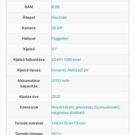
RAM
8 GB
Állapot
Használt
Kamera
50 MP
Hálózat
Független
Kijelző
6.1"
Kijelző felbontása
2340×1080 pixel
Kijelző típusa
Dynamic AMOLED 2X
Akkumulátor
3700 mAh
kapacitás
Kiadás éve
2022
Szenzorok
fényérzékelő
,
giroszkóp
,
Gyorsulásmérő
,
mágneses érzékelő
Termék méretek
146.0×70.6×7.6 mm
Termék tömege
167 g