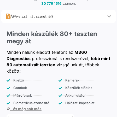
30 779 1516
számon.
ÁFA-s számlát szeretnél?
Minden készülék 80+ teszten
megy át
Minden nálunk eladott telefont az
M360
Diagnostics
professzionális rendszerével,
több mint
80 automatizált teszten
vizsgálunk át, többek
között:
Kijelző
Kamerák
Gombok
Készülék előélet
Mikrofonok
Akkumulátor
Biometrikus azonosító
Hálózati kapcsolat
...és még sok más