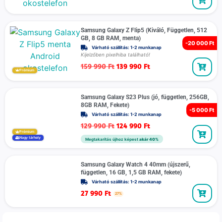
Samsung Galaxy Z Flip5 (Kiváló, Független, 512
GB, 8 GB RAM, menta)
-
20 000 Ft
Várható szállítás: 1-2 munkanap
Kijelzőben pixelhiba található!
159 990
Ft
139 990
Ft
Prémium
Samsung Galaxy S23 Plus (jó, független, 256GB,
8GB RAM, Fekete)
-
5 000 Ft
Várható szállítás: 1-2 munkanap
129 990
Ft
124 990
Ft
Prémium
Nagy tárhely
Megtakarítás újhoz képest
akár 40%
Samsung Galaxy Watch 4 40mm (újszerű,
független, 16 GB, 1,5 GB RAM, fekete)
Várható szállítás: 1-2 munkanap
27 990
Ft
27%