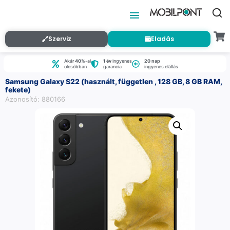
Szerviz
Eladás
Akár
40%
-al
1 év
ingyenes
20 nap
olcsóbban
garancia
ingyenes elállás
Samsung Galaxy S22 (használt, független , 128 GB, 8 GB RAM,
fekete)
Azonosító: 880166