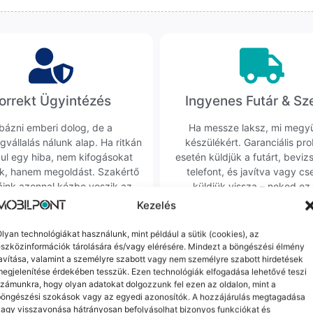
orrekt Ügyintézés
Ingyenes Futár & Sz
bázni emberi dolog, de a
Ha messze laksz, mi megy
gvállalás nálunk alap. Ha ritkán
készülékért. Garanciális pr
dul egy hiba, nem kifogásokat
esetén küldjük a futárt, beviz
k, hanem megoldást. Szakértő
telefont, és javítva vagy cs
áink azonnal kézbe veszik az
küldjük vissza – neked ez 
ügyedet.
költséggel jár.
Kezelés
lyan technológiákat használunk, mint például a sütik (cookies), az
szközinformációk tárolására és/vagy elérésére. Mindezt a böngészési élmény
Mások ezeket is megnézték
avítása, valamint a személyre szabott vagy nem személyre szabott hirdetések
egjelenítése érdekében tesszük. Ezen technológiák elfogadása lehetővé teszi
zámunkra, hogy olyan adatokat dolgozzunk fel ezen az oldalon, mint a
böngészési szokások vagy az egyedi azonosítók. A hozzájárulás megtagadása
agy visszavonása hátrányosan befolyásolhat bizonyos funkciókat és