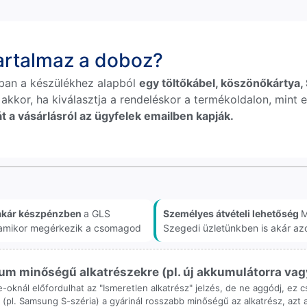
tartalmaz a doboz?
ban a készülékhez alapból
egy töltőkábel, köszönőkártya, S
 akkor, ha kiválasztja a rendeléskor a termékoldalon, mint e
t a vásárlásról az ügyfelek emailben kapják.
akár készpénzben
a GLS
Személyes átvételi lehetőség
M
, amikor megérkezik a csomagod
Szegedi üzletünkben is akár az
m minőségű alkatrészekre (pl. új akkumulátorra vagy k
ne-oknál előfordulhat az "Ismeretlen alkatrész" jelzés, de ne aggódj, ez
ol (pl. Samsung S-széria) a gyárinál rosszabb minőségű az alkatrész, azt