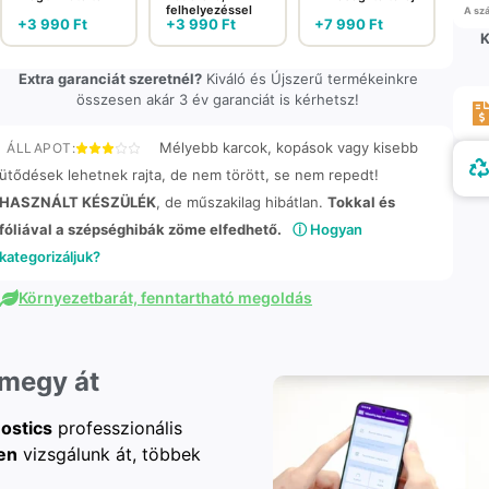
felhelyezéssel
A szá
+
3 990
Ft
+
3 990
Ft
+
7 990
Ft
K
Extra garanciát szeretnél?
Kiváló és Újszerű termékeinkre
összesen akár 3 év garanciát is kérhetsz!
Mélyebb karcok, kopások vagy kisebb
ÁLLAPOT:
ütődések lehetnek rajta, de nem törött, se nem repedt!
HASZNÁLT KÉSZÜLÉK
, de műszakilag hibátlan.
Tokkal és
fóliával a szépséghibák zöme elfedhető.
ⓘ Hogyan
kategorizáljuk?
Környezetbarát, fenntartható megoldás
 megy át
ostics
professzionális
en
vizsgálunk át, többek