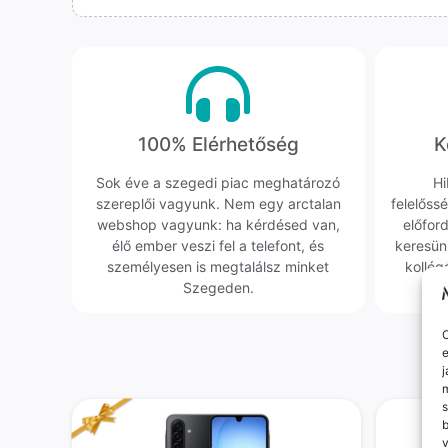
100% Elérhetőség
K
Sok éve a szegedi piac meghatározó
Hi
szereplői vagyunk. Nem egy arctalan
felelőssé
webshop vagyunk: ha kérdésed van,
előfor
élő ember veszi fel a telefont, és
keresün
személyesen is megtalálsz minket
kollég
Szegeden.
O
e
j
m
s
v