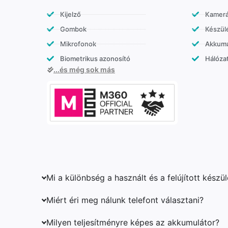
Kijelző
Kamer
Gombok
Készülé
Mikrofonok
Akkumu
Biometrikus azonosító
Hálózat
...és még sok más
Mi a különbség a használt és a felújított készü
Miért éri meg nálunk telefont választani?
Milyen teljesítményre képes az akkumulátor?