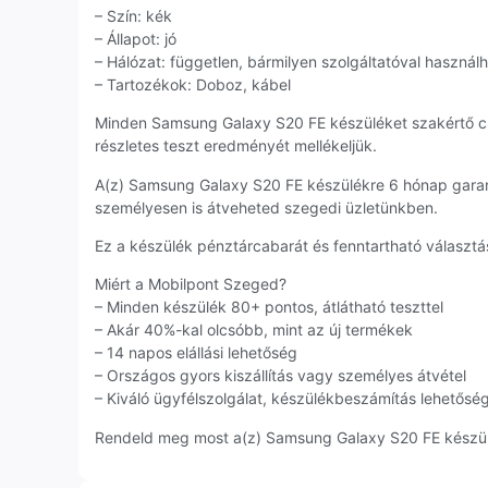
– Szín: kék
– Állapot: jó
– Hálózat: független, bármilyen szolgáltatóval használ
– Tartozékok: Doboz, kábel
Minden Samsung Galaxy S20 FE készüléket szakértő c
részletes teszt eredményét mellékeljük.
A(z) Samsung Galaxy S20 FE készülékre 6 hónap garan
személyesen is átveheted szegedi üzletünkben.
Ez a készülék pénztárcabarát és fenntartható választás
Miért a Mobilpont Szeged?
– Minden készülék 80+ pontos, átlátható teszttel
– Akár 40%-kal olcsóbb, mint az új termékek
– 14 napos elállási lehetőség
– Országos gyors kiszállítás vagy személyes átvétel
– Kiváló ügyfélszolgálat, készülékbeszámítás lehetősé
Rendeld meg most a(z) Samsung Galaxy S20 FE készülék