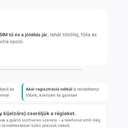
IM tű és a jótállás jár
, tehát töltőfej, fólia és
xtra opció.
akói és
Akár regisztráció nélkül
is rendelhetsz
onnal
tőlünk, könnyen és gyorsan
ijelzőre) cseréljük a régieket.
 csak a gyártó szoftveres üzenete – a telefonod ettől még
 a termékleírásban külön jelezzük neked.