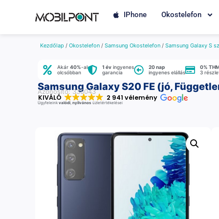
IPhone
Okostelefon
Kezdőlap
/
Okostelefon
/
Samsung Okostelefon
/
Samsung Galaxy S sz
Akár
40%
-al
1 év
ingyenes
20 nap
0% TH
olcsóbban
garancia
ingyenes elállás
3 részl
Samsung Galaxy S20 FE (jó, Független
Azonosító: 335043
KIVÁLÓ
2 941 vélemény
Ügyfeleink
valódi
,
nyilvános
üzletértékelései