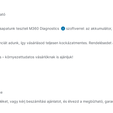
ható
sapatunk teszteli M360 Diagnostics
szoftverrel: az akkumulátor,
i
ciát adunk, így vásárlásod teljesen kockázatmentes. Rendelésedet
 – környezettudatos vásárlóknak is ajánljuk!
ge
et, vagy kérj beszámítási ajánlatot, és élvezd a megbízható, garan