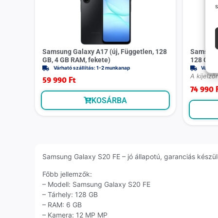
s
Samsung Galaxy A17 (új, Független, 128
Samsung 
GB, 4 GB RAM, fekete)
128 GB, 
Várható szállítás: 1-2 munkanap
Várhat
A kijelzö
59 990
Ft
74 990
KOSÁRBA
Samsung Galaxy S20 FE – jó állapotú, garanciás készülé
Főbb jellemzők:
– Modell: Samsung Galaxy S20 FE
– Tárhely: 128 GB
– RAM: 6 GB
– Kamera: 12 MP MP