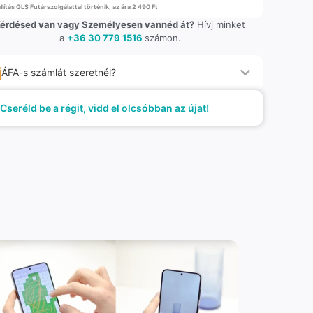
llítás GLS Futárszolgálattal történik, az ára 2 490 Ft
érdésed van vagy Személyesen vannéd át?
Hívj minket
a
+36 30 779 1516
számon.
ÁFA-s számlát szeretnél?
Cseréld be a régit, vidd el olcsóbban az újat!