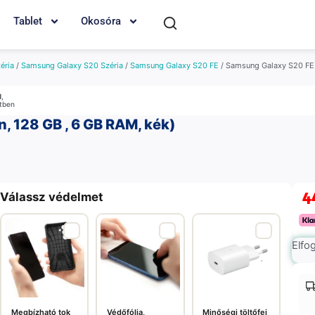
Tablet
Okosóra
éria
/
Samsung Galaxy S20 Széria
/
Samsung Galaxy S20 FE
/ Samsung Galaxy S20 FE (
M
,
etben
, 128 GB , 6 GB RAM, kék)
4
Válassz védelmet
Elfo
Megbízható tok
Védőfólia,
Minőségi töltőfej