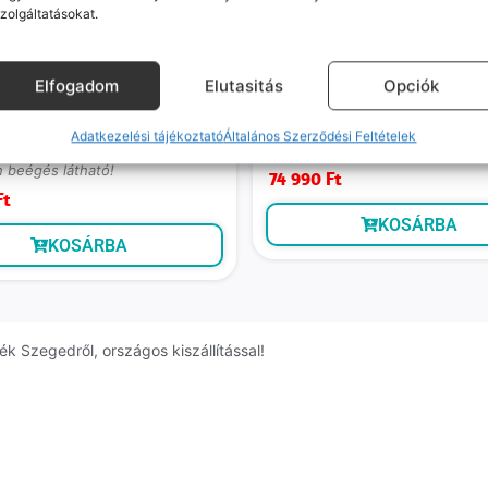
zolgáltatásokat.
Elfogadom
Elutasitás
Opciók
Galaxy S22 (kiváló, független,
Samsung Galaxy S22 (kiváló, fü
8 GB RAM, Fantomfekete)
128 GB, 8 GB RAM, Fantomfeke
Adatkezelési tájékoztató
Általános Szerződési Feltételek
ó szállítás: 1-2 munkanap
Várható szállítás: 1-2 munkanap
n beégés látható!
74 990
Ft
Ft
KOSÁRBA
KOSÁRBA
k Szegedről, országos kiszállítással!