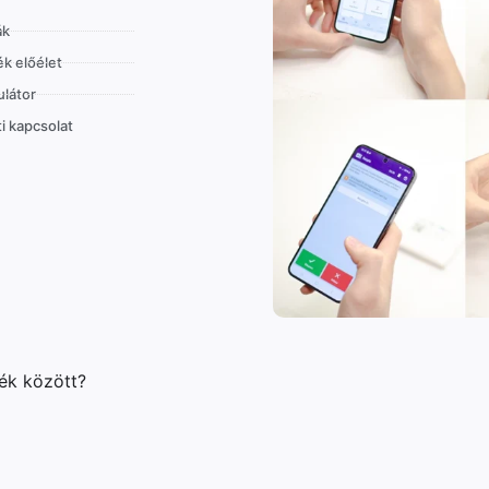
ák
k előélet
látor
i kapcsolat
lék között?