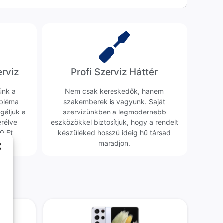
erviz
Profi Szerviz Háttér
ünk a
Nem csak kereskedők, hanem
obléma
szakemberek is vagyunk. Saját
sgáljuk a
szervizünkben a legmodernebb
erélve
eszközökkel biztosítjuk, hogy a rendelt
0 Ft
készüléked hosszú ideig hű társad
maradjon.