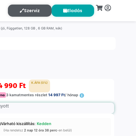
Szerviz
Eladás
jó, Független, 128 GB , 6 GB RAM, kék)
4 990
Ft
K.ÁFA (0%)
3 kamatmentes részlet
14 997 Ft
/ hónap
gyott
Várható kiszállítás:
Kedden
(Ha rendelsz
2 nap 12 óra 38 perc
-en belül)