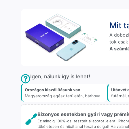
Mit 
A doboz
tok csak
A számlá
Igen, nálunk így is lehet!
Országos kiszállításunk van
Utánvét 
Magyarország egész területén, bárhova
futárnál
Bizonyos esetekben gyári vagy prémiu
Ez mindig 100%-os, tesztelt állapotot jelent. iPho
tökéletesen és hibátlanul teszi a dolgát! Ha valah