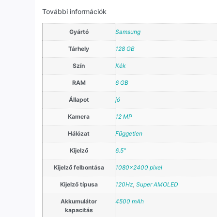
További információk
Gyártó
Samsung
Tárhely
128 GB
Szín
Kék
RAM
6 GB
Állapot
jó
Kamera
12 MP
Hálózat
Független
Kijelző
6.5"
Kijelző felbontása
1080×2400 pixel
Kijelző típusa
120Hz
,
Super AMOLED
Akkumulátor
4500 mAh
kapacitás