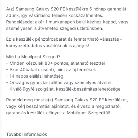
A(z) Samsung Galaxy S20 FE készülékre 6 hónap garanciát
adunk, így vásárlásod teljesen kockázatmentes.
Rendelésedet akár 1 munkanapon belül kézhez kapod, vagy
személyesen is átveheted szegedi üzletünkben.
Ez a készülék pénztárcabarát és fenntartható választás –
környezettudatos vásárlóknak is ajánljuk!
Miért a Mobilpont Szeged?
– Minden készülék 80+ pontos, átlátható teszttel
– Akár 40%-kal olcsóbb, mint az új termékek
– 14 napos elállási lehetőség
– Országos gyors kiszállítás vagy személyes átvétel
– Kiváló ügyfélszolgálat, készülékbeszámítás lehetősége
Rendeld meg most a(z) Samsung Galaxy S20 FE készüléket,
vagy kérj beszámítási ajánlatot, és élvezd a megbízható,
garanciás készülék előnyeit a Mobilpont Szegedtől!
További információk