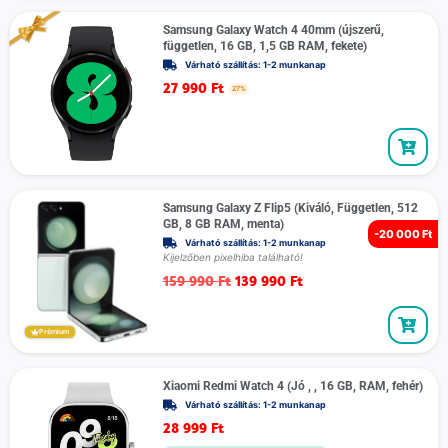
Samsung Galaxy Watch 4 40mm (újszerű,
független, 16 GB, 1,5 GB RAM, fekete)
Várható szállítás: 1-2 munkanap
27 990
Ft
27%
Samsung Galaxy Z Flip5 (Kiváló, Független, 512
GB, 8 GB RAM, menta)
-
20 000 Ft
Várható szállítás: 1-2 munkanap
Kijelzőben pixelhiba található!
159 990
Ft
139 990
Ft
Prémium
Xiaomi Redmi Watch 4 (Jó , , 16 GB, RAM, fehér)
Várható szállítás: 1-2 munkanap
28 999
Ft