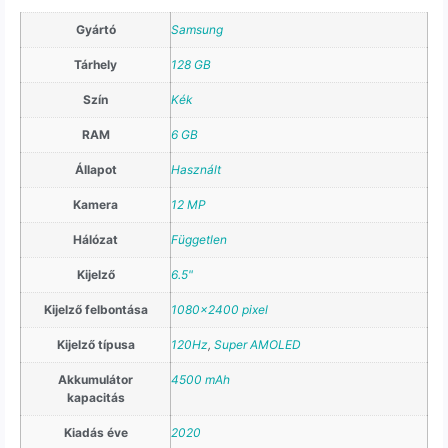
Gyártó
Samsung
Tárhely
128 GB
Szín
Kék
RAM
6 GB
Állapot
Használt
Kamera
12 MP
Hálózat
Független
Kijelző
6.5"
Kijelző felbontása
1080×2400 pixel
Kijelző típusa
120Hz
,
Super AMOLED
Akkumulátor
4500 mAh
kapacitás
Kiadás éve
2020