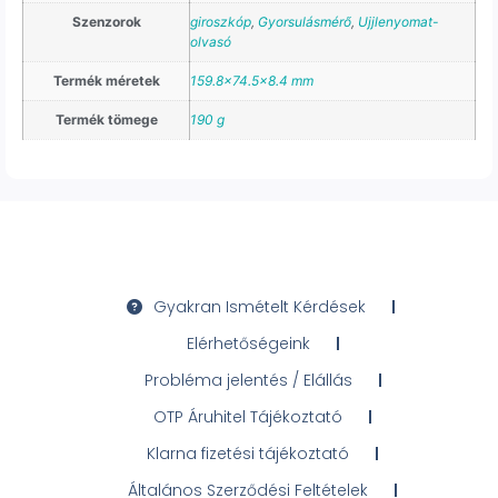
Szenzorok
giroszkóp
,
Gyorsulásmérő
,
Ujjlenyomat-
olvasó
Termék méretek
159.8×74.5×8.4 mm
Termék tömege
190 g
Gyakran Ismételt Kérdések
Elérhetőségeink
Probléma jelentés / Elállás
OTP Áruhitel Tájékoztató
Klarna fizetési tájékoztató
Általános Szerződési Feltételek