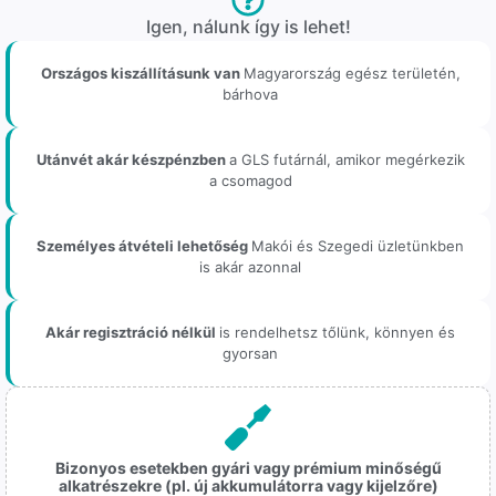
Igen, nálunk így is lehet!
Országos kiszállításunk van
Magyarország egész területén,
bárhova
Utánvét akár készpénzben
a GLS futárnál, amikor megérkezik
a csomagod
Személyes átvételi lehetőség
Makói és Szegedi üzletünkben
is akár azonnal
Akár regisztráció nélkül
is rendelhetsz tőlünk, könnyen és
gyorsan
Bizonyos esetekben gyári vagy prémium minőségű
alkatrészekre (pl. új akkumulátorra vagy kijelzőre)