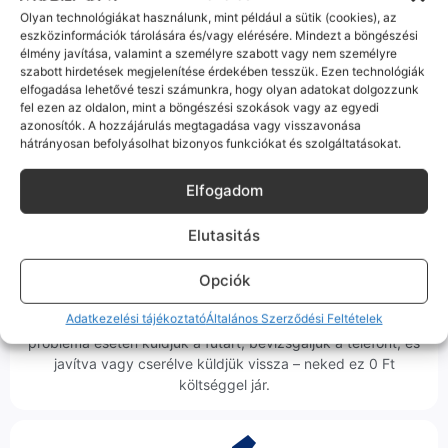
Olyan technológiákat használunk, mint például a sütik (cookies), az
eszközinformációk tárolására és/vagy elérésére. Mindezt a böngészési
Korrekt Ügyintézés
élmény javítása, valamint a személyre szabott vagy nem személyre
szabott hirdetések megjelenítése érdekében tesszük. Ezen technológiák
Hibázni emberi dolog, de a felelősségvállalás nálunk alap.
elfogadása lehetővé teszi számunkra, hogy olyan adatokat dolgozzunk
fel ezen az oldalon, mint a böngészési szokások vagy az egyedi
Ha ritkán előfordul egy hiba, nem kifogásokat keresünk,
azonosítók. A hozzájárulás megtagadása vagy visszavonása
hanem megoldást. Szakértő kollégáink azonnal kézbe
hátrányosan befolyásolhat bizonyos funkciókat és szolgáltatásokat.
veszik az ügyedet.
Elfogadom
Elutasitás
Opciók
Ingyenes Futár & Szerviz
Adatkezelési tájékoztató
Általános Szerződési Feltételek
Ha messze laksz, mi megyünk a készülékért. Garanciális
probléma esetén küldjük a futárt, bevizsgáljuk a telefont, és
javítva vagy cserélve küldjük vissza – neked ez 0 Ft
költséggel jár.