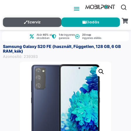
Szerviz
Eladás
Akár
40%
-al
1 év
ingyenes
20 nap
olcsóbban
garancia
ingyenes elállás
Samsung Galaxy S20 FE (használt, Független, 128 GB, 6 GB
RAM, kék)
Azonosító: 239393