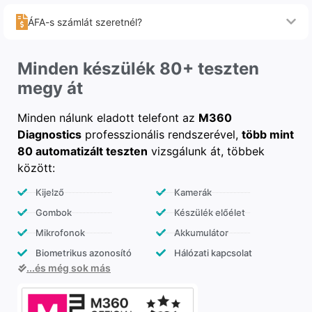
ÁFA-s számlát szeretnél?
Minden készülék 80+ teszten
megy át
Minden nálunk eladott telefont az
M360
Diagnostics
professzionális rendszerével,
több mint
80 automatizált teszten
vizsgálunk át, többek
között:
Kijelző
Kamerák
Gombok
Készülék előélet
Mikrofonok
Akkumulátor
Biometrikus azonosító
Hálózati kapcsolat
...és még sok más