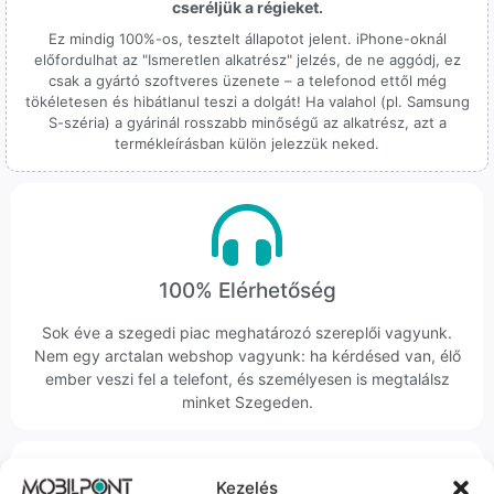
cseréljük a régieket.
Ez mindig 100%-os, tesztelt állapotot jelent. iPhone-oknál
előfordulhat az "Ismeretlen alkatrész" jelzés, de ne aggódj, ez
csak a gyártó szoftveres üzenete – a telefonod ettől még
tökéletesen és hibátlanul teszi a dolgát! Ha valahol (pl. Samsung
S-széria) a gyárinál rosszabb minőségű az alkatrész, azt a
termékleírásban külön jelezzük neked.
100% Elérhetőség
Sok éve a szegedi piac meghatározó szereplői vagyunk.
Nem egy arctalan webshop vagyunk: ha kérdésed van, élő
ember veszi fel a telefont, és személyesen is megtalálsz
minket Szegeden.
Kezelés