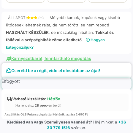
Mélyebb karcok, kopások vagy kisebb
ÁLLAPOT:
ütődések lehetnek rajta, de nem törött, se nem repedt!
HASZNÁLT KÉSZÜLÉK
, de műszakilag hibátlan.
Tokkal és
fóliával a szépséghibák zöme elfedhető.
ⓘ Hogyan
kategorizáljuk?
Környezetbarát, fenntartható megoldás
Cseréld be a régit, vidd el olcsóbban az újat!
Elfogyott
Várható kiszállítás:
Hétfőn
(Ha rendelsz
28 perc
-en belül)
A szállítás GLS Futárszolgálattal történik, az ára 2 490 Ft
Kérdésed van vagy Személyesen vannéd át?
Hívj minket a
+36
30 779 1516
számon.