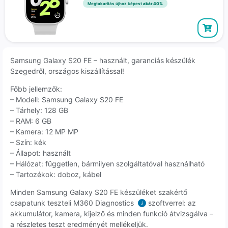
Megtakarítás újhoz képest
akár 40%
Samsung Galaxy S20 FE – használt, garanciás készülék
Szegedről, országos kiszállítással!
Főbb jellemzők:
– Modell: Samsung Galaxy S20 FE
– Tárhely: 128 GB
– RAM: 6 GB
– Kamera: 12 MP MP
– Szín: kék
– Állapot: használt
– Hálózat: független, bármilyen szolgáltatóval használható
– Tartozékok: doboz, kábel
Minden Samsung Galaxy S20 FE készüléket szakértő
csapatunk teszteli M360 Diagnostics
szoftverrel: az
i
akkumulátor, kamera, kijelző és minden funkció átvizsgálva –
a részletes teszt eredményét mellékeljük.