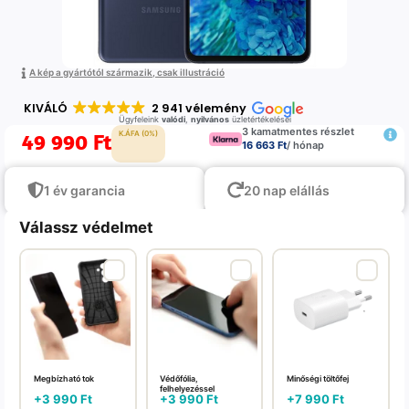
A kép a gyártótól származik, csak illustráció
KIVÁLÓ
2 941 vélemény
Ügyfeleink
valódi
,
nyilvános
üzletértékelései
3 kamatmentes részlet
49 990
Ft
K.ÁFA (0%)
16 663 Ft
/ hónap
1 év garancia
20 nap elállás
Válassz védelmet
Megbízható tok
Védőfólia,
Minőségi töltőfej
felhelyezéssel
+
3 990
Ft
+
3 990
Ft
+
7 990
Ft