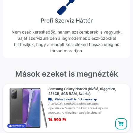
Profi Szerviz Háttér
Nem csak kereskedők, hanem szakemberek is vagyunk.
Saját szervizünkben a legmodernebb eszközökkel
biztosítjuk, hogy a rendelt készüléked hosszú ideig hű
társad maradjon.
Mások ezeket is megnézték
Samsung Galaxy Note20 (kiváló, független,
256GB, 8GB RAM, Szürke)
Várható szállítás: 1-2 munkanap
A készülék rendszerbeállításai angol
nyelvűek a telepített alkalmazások nyelve
magyar., A kijelzőben beégés látható!
74 990
Ft
Nagy tárhely