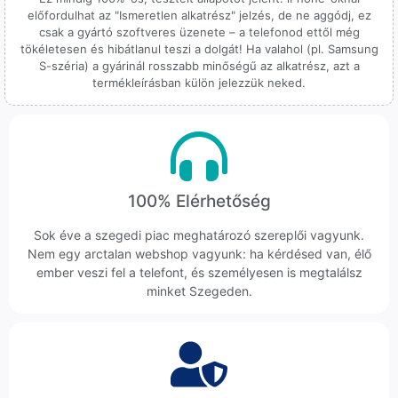
előfordulhat az "Ismeretlen alkatrész" jelzés, de ne aggódj, ez
csak a gyártó szoftveres üzenete – a telefonod ettől még
tökéletesen és hibátlanul teszi a dolgát! Ha valahol (pl. Samsung
S-széria) a gyárinál rosszabb minőségű az alkatrész, azt a
termékleírásban külön jelezzük neked.
100% Elérhetőség
Sok éve a szegedi piac meghatározó szereplői vagyunk.
Nem egy arctalan webshop vagyunk: ha kérdésed van, élő
ember veszi fel a telefont, és személyesen is megtalálsz
minket Szegeden.