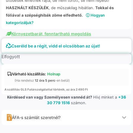
ütődések lehetnek rajta, de nem törött, se nem repedt!
HASZNÁLT KÉSZÜLÉK
, de műszakilag hibátlan.
Tokkal és
fóliával a szépséghibák zöme elfedhető.
ⓘ Hogyan
kategorizáljuk?
Környezetbarát, fenntartható megoldás
Cseréld be a régit, vidd el olcsóbban az újat!
Elfogyott
Várható kiszállítás:
Holnap
(Ha rendelsz
12 óra 5 perc
-en belül)
A szállítás GLS Futárszolgálattal történik, az ára 2 490 Ft
Kérdésed van vagy Személyesen vannéd át?
Hívj minket a
+36
30 779 1516
számon.
ÁFA-s számlát szeretnél?