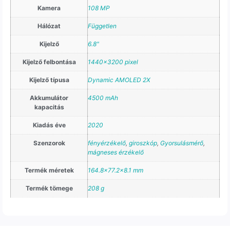
Kamera
108 MP
Hálózat
Független
Kijelző
6.8"
Kijelző felbontása
1440×3200 pixel
Kijelző típusa
Dynamic AMOLED 2X
Akkumulátor
4500 mAh
kapacitás
Kiadás éve
2020
Szenzorok
fényérzékelő
,
giroszkóp
,
Gyorsulásmérő
,
mágneses érzékelő
Termék méretek
164.8×77.2×8.1 mm
Termék tömege
208 g