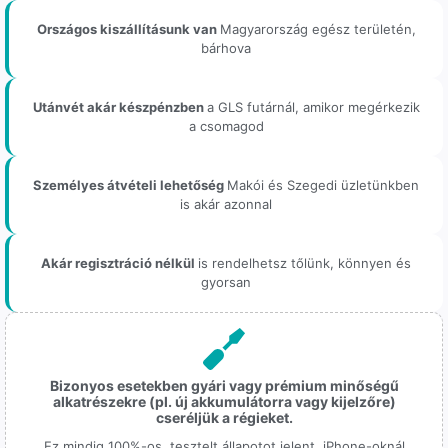
Országos kiszállításunk van
Magyarország egész területén,
bárhova
Utánvét akár készpénzben
a GLS futárnál, amikor megérkezik
a csomagod
Személyes átvételi lehetőség
Makói és Szegedi üzletünkben
is akár azonnal
Akár regisztráció nélkül
is rendelhetsz tőlünk, könnyen és
gyorsan
Bizonyos esetekben gyári vagy prémium minőségű
alkatrészekre (pl. új akkumulátorra vagy kijelzőre)
cseréljük a régieket.
Ez mindig 100%-os, tesztelt állapotot jelent. iPhone-oknál