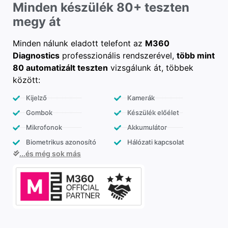
Minden készülék 80+ teszten
megy át
Minden nálunk eladott telefont az
M360
Diagnostics
professzionális rendszerével,
több mint
80 automatizált teszten
vizsgálunk át, többek
között:
Kijelző
Kamerák
Gombok
Készülék előélet
Mikrofonok
Akkumulátor
Biometrikus azonosító
Hálózati kapcsolat
...és még sok más