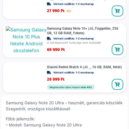
Várható szállítás: 1-2 munkanap
27 990
Ft
27%
Samsung Galaxy Note 10+ (Jó, Független, 256
GB, 12 GB RAM, Fekete)
Várható szállítás: 1-2 munkanap
A toll bluetooth funkciója nem működik!
69 990
Ft
Xiaomi Redmi Watch 4 (Jó , , 16 GB, RAM, fehér)
Várható szállítás: 1-2 munkanap
28 999
Ft
Megtakarítás újhoz képest
akár 40%
Samsung Galaxy Note 20 Ultra – használt, garanciás készülék
Szegedről, országos kiszállítással!
Főbb jellemzők:
– Modell: Samsung Galaxy Note 20 Ultra