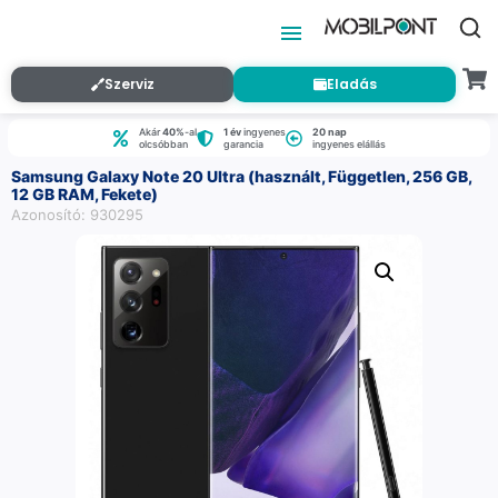
Szerviz
Eladás
Akár
40%
-al
1 év
ingyenes
20 nap
olcsóbban
garancia
ingyenes elállás
Samsung Galaxy Note 20 Ultra (használt, Független, 256 GB,
12 GB RAM, Fekete)
Azonosító: 930295