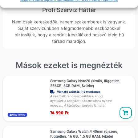
Profi Szerviz Háttér
Nem csak kereskedők, hanem szakemberek is vagyunk.
Saját szervizünkben a legmodernebb eszközökkel
biztosítjuk, hogy a rendelt készüléked hosszú ideig hű
társad maradjon.
Mások ezeket is megnézték
Samsung Galaxy Note20 (kiváló, független,
256GB, 8GB RAM, Szürke)
Várható szállítás: 1-2 munkanap
A készülék rendszerbeállításai angol
nyelvűek a telepített alkalmazások nyelve
magyar., A kijelzőben beégés látható!
74 990
Ft
Nagy tárhely
Samsung Galaxy Watch 4 40mm (újszerű,
független, 16 GB, 1,5 GB RAM, fekete)