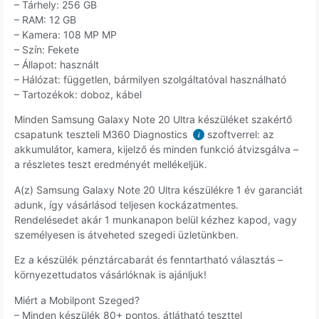
– Tárhely: 256 GB
– RAM: 12 GB
– Kamera: 108 MP MP
– Szín: Fekete
– Állapot: használt
– Hálózat: független, bármilyen szolgáltatóval használható
– Tartozékok: doboz, kábel
Minden Samsung Galaxy Note 20 Ultra készüléket szakértő
csapatunk teszteli M360 Diagnostics
szoftverrel: az
i
akkumulátor, kamera, kijelző és minden funkció átvizsgálva –
a részletes teszt eredményét mellékeljük.
A(z) Samsung Galaxy Note 20 Ultra készülékre 1 év garanciát
adunk, így vásárlásod teljesen kockázatmentes.
Rendelésedet akár 1 munkanapon belül kézhez kapod, vagy
személyesen is átveheted szegedi üzletünkben.
Ez a készülék pénztárcabarát és fenntartható választás –
környezettudatos vásárlóknak is ajánljuk!
Miért a Mobilpont Szeged?
– Minden készülék 80+ pontos, átlátható teszttel