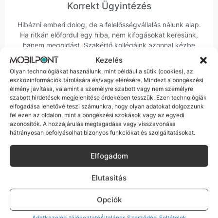
Korrekt Ügyintézés
Hibázni emberi dolog, de a felelősségvállalás nálunk alap.
Ha ritkán előfordul egy hiba, nem kifogásokat keresünk,
hanem megoldást. Szakértő kollégáink azonnal kézbe
veszik az ügyedet.
Kezelés
Olyan technológiákat használunk, mint például a sütik (cookies), az
eszközinformációk tárolására és/vagy elérésére. Mindezt a böngészési
élmény javítása, valamint a személyre szabott vagy nem személyre
szabott hirdetések megjelenítése érdekében tesszük. Ezen technológiák
elfogadása lehetővé teszi számunkra, hogy olyan adatokat dolgozzunk
fel ezen az oldalon, mint a böngészési szokások vagy az egyedi
Ingyenes Futár & Szerviz
azonosítók. A hozzájárulás megtagadása vagy visszavonása
hátrányosan befolyásolhat bizonyos funkciókat és szolgáltatásokat.
Ha messze laksz, mi megyünk a készülékért. Garanciális
probléma esetén küldjük a futárt, bevizsgáljuk a telefont, és
Elfogadom
javítva vagy cserélve küldjük vissza – neked ez 0 Ft
költséggel jár.
Elutasitás
Opciók
Adatkezelési tájékoztató
Általános Szerződési Feltételek