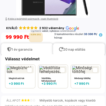
A kép a gyártótól származik, csak illustráció
KIVÁLÓ
2 932 vélemény
Ügyfeleink
valódi
,
nyilvános
üzletértékelései
3 kamatmentes részlet
33 330 Ft
/
99 990
Ft
K.ÁFA (0%)
hónap
1 év garancia
20 nap elállás
Válassz védelmet
Megbízható tok
Védőfólia,
Minőségi töltőfej
felhelyezéssel
+
3 990
Ft
+
3 990
Ft
+
7 990
Ft
Mélyebb karcok, kopások vagy kisebb
ÁLLAPOT: