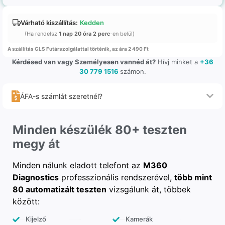
Várható kiszállítás:
Kedden
(Ha rendelsz
1 nap 20 óra 2 perc
-en belül)
A szállítás GLS Futárszolgálattal történik, az ára 2 490 Ft
Kérdésed van vagy Személyesen vannéd át?
Hívj minket a
+36
30 779 1516
számon.
ÁFA-s számlát szeretnél?
Minden készülék 80+ teszten
megy át
Minden nálunk eladott telefont az
M360
Diagnostics
professzionális rendszerével,
több mint
80 automatizált teszten
vizsgálunk át, többek
között:
Kijelző
Kamerák