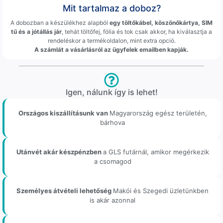
Mit tartalmaz a doboz?
A dobozban a készülékhez alapból
egy töltőkábel, köszönőkártya, SIM
tű és a jótállás jár
, tehát töltőfej, fólia és tok csak akkor, ha kiválasztja a
rendeléskor a termékoldalon, mint extra opció.
A számlát a vásárlásról az ügyfelek emailben kapják.
Igen, nálunk így is lehet!
Országos kiszállításunk van
Magyarország egész területén,
bárhova
Utánvét akár készpénzben
a GLS futárnál, amikor megérkezik
a csomagod
Személyes átvételi lehetőség
Makói és Szegedi üzletünkben
is akár azonnal