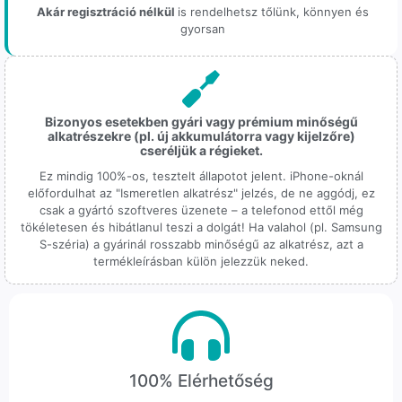
Akár regisztráció nélkül
is rendelhetsz tőlünk, könnyen és
gyorsan
Bizonyos esetekben gyári vagy prémium minőségű
alkatrészekre (pl. új akkumulátorra vagy kijelzőre)
cseréljük a régieket.
Ez mindig 100%-os, tesztelt állapotot jelent. iPhone-oknál
előfordulhat az "Ismeretlen alkatrész" jelzés, de ne aggódj, ez
csak a gyártó szoftveres üzenete – a telefonod ettől még
tökéletesen és hibátlanul teszi a dolgát! Ha valahol (pl. Samsung
S-széria) a gyárinál rosszabb minőségű az alkatrész, azt a
termékleírásban külön jelezzük neked.
100% Elérhetőség