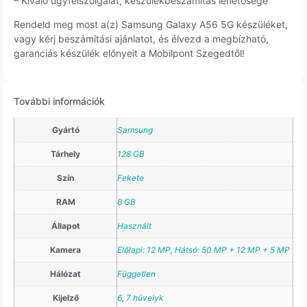
– Kiváló ügyfélszolgálat, készülékbeszámítás lehetősége
Rendeld meg most a(z) Samsung Galaxy A56 5G készüléket,
vagy kérj beszámítási ajánlatot, és élvezd a megbízható,
garanciás készülék előnyeit a Mobilpont Szegedtől!
További információk
Gyártó
Samsung
Tárhely
128 GB
Szín
Fekete
RAM
8 GB
Állapot
Használt
Kamera
Előlapi: 12 MP
,
Hátsó: 50 MP + 12 MP + 5 MP
Hálózat
Független
Kijelző
6
,
7 hüvelyk