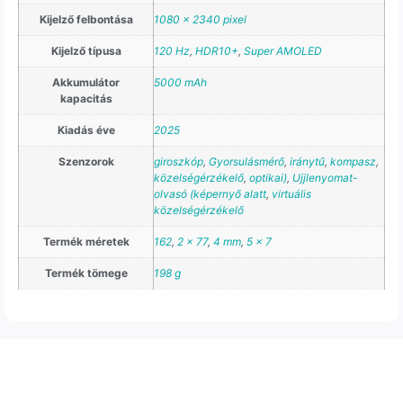
Kijelző felbontása
1080 x 2340 pixel
Kijelző típusa
120 Hz
,
HDR10+
,
Super AMOLED
Akkumulátor
5000 mAh
kapacitás
Kiadás éve
2025
Szenzorok
giroszkóp
,
Gyorsulásmérő
,
iránytű
,
kompasz
,
közelségérzékelő
,
optikai)
,
Ujjlenyomat-
olvasó (képernyő alatt
,
virtuális
közelségérzékelő
Termék méretek
162
,
2 x 77
,
4 mm
,
5 x 7
Termék tömege
198 g