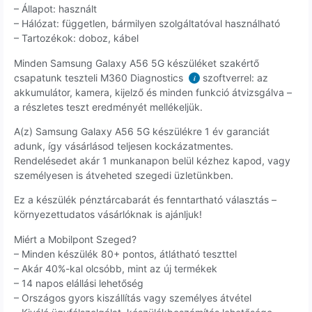
– Állapot: használt
– Hálózat: független, bármilyen szolgáltatóval használható
– Tartozékok: doboz, kábel
Minden Samsung Galaxy A56 5G készüléket szakértő
csapatunk teszteli M360 Diagnostics
szoftverrel: az
i
akkumulátor, kamera, kijelző és minden funkció átvizsgálva –
a részletes teszt eredményét mellékeljük.
A(z) Samsung Galaxy A56 5G készülékre 1 év garanciát
adunk, így vásárlásod teljesen kockázatmentes.
Rendelésedet akár 1 munkanapon belül kézhez kapod, vagy
személyesen is átveheted szegedi üzletünkben.
Ez a készülék pénztárcabarát és fenntartható választás –
környezettudatos vásárlóknak is ajánljuk!
Miért a Mobilpont Szeged?
– Minden készülék 80+ pontos, átlátható teszttel
– Akár 40%-kal olcsóbb, mint az új termékek
– 14 napos elállási lehetőség
– Országos gyors kiszállítás vagy személyes átvétel