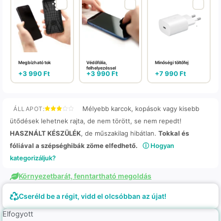
Megbízható tok
Védőfólia,
Minőségi töltőfej
felhelyezéssel
+
3 990
Ft
+
3 990
Ft
+
7 990
Ft
Mélyebb karcok, kopások vagy kisebb
ÁLLAPOT:
ütődések lehetnek rajta, de nem törött, se nem repedt!
HASZNÁLT KÉSZÜLÉK
, de műszakilag hibátlan.
Tokkal és
fóliával a szépséghibák zöme elfedhető.
ⓘ Hogyan
kategorizáljuk?
Környezetbarát, fenntartható megoldás
Cseréld be a régit, vidd el olcsóbban az újat!
Elfogyott