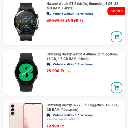
Huawei Watch GT 2 (kiváló, független, 4 GB, 32
MB RAM, Fekete)
-
5 000 Ft
Várható szállítás: 1-2 munkanap
29 990
Ft
24 990
Ft
Samsung Galaxy Watch 4 40mm (jó, független,
16 GB, 1,5 GB RAM, fekete)
Várható szállítás: 1-2 munkanap
25 990
Ft
27%
Samsung Galaxy S22+ (Jó, Független, 128 GB, 8
GB RAM, Rózsaszín)
Várható szállítás: 1-2 munkanap
Kijelzőn beégés látható!
79 990
Ft