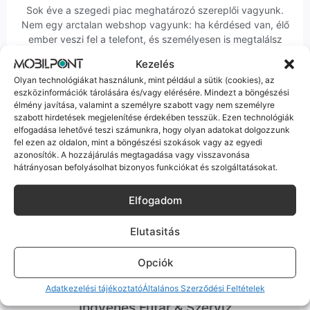
Sok éve a szegedi piac meghatározó szereplői vagyunk.
Nem egy arctalan webshop vagyunk: ha kérdésed van, élő
ember veszi fel a telefont, és személyesen is megtalálsz
minket Szegeden.
Kezelés
Olyan technológiákat használunk, mint például a sütik (cookies), az
eszközinformációk tárolására és/vagy elérésére. Mindezt a böngészési
élmény javítása, valamint a személyre szabott vagy nem személyre
szabott hirdetések megjelenítése érdekében tesszük. Ezen technológiák
elfogadása lehetővé teszi számunkra, hogy olyan adatokat dolgozzunk
fel ezen az oldalon, mint a böngészési szokások vagy az egyedi
Korrekt Ügyintézés
azonosítók. A hozzájárulás megtagadása vagy visszavonása
hátrányosan befolyásolhat bizonyos funkciókat és szolgáltatásokat.
Hibázni emberi dolog, de a felelősségvállalás nálunk alap.
Ha ritkán előfordul egy hiba, nem kifogásokat keresünk,
Elfogadom
hanem megoldást. Szakértő kollégáink azonnal kézbe
veszik az ügyedet.
Elutasitás
Opciók
Adatkezelési tájékoztató
Általános Szerződési Feltételek
Ingyenes Futár & Szerviz