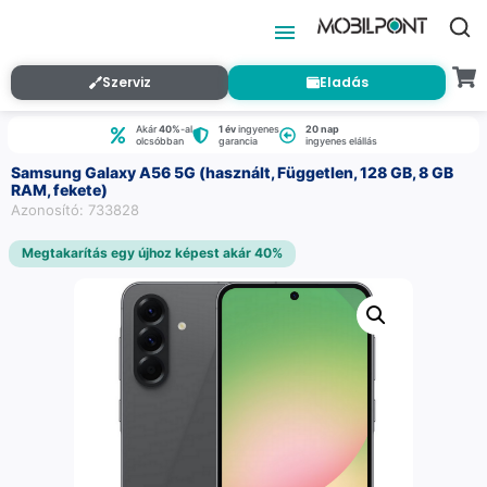
Szerviz
Eladás
Akár
40%
-al
1 év
ingyenes
20 nap
olcsóbban
garancia
ingyenes elállás
Samsung Galaxy A56 5G (használt, Független, 128 GB, 8 GB
RAM, fekete)
Azonosító: 733828
Megtakarítás egy újhoz képest akár 40%