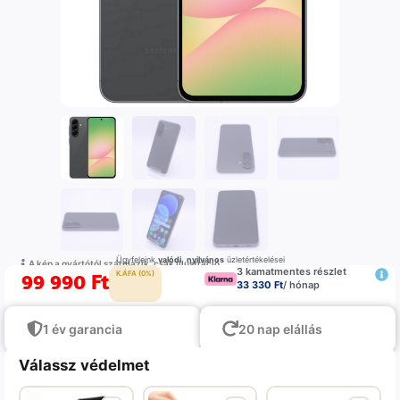
Ügyfeleink
valódi
,
nyilvános
üzletértékelései
A kép a gyártótól származik, csak illustráció
3 kamatmentes részlet
99 990
Ft
K.ÁFA (0%)
33 330 Ft
/ hónap
1 év garancia
20 nap elállás
Válassz védelmet