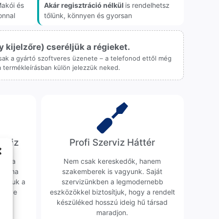
akói és
Akár regisztráció nélkül
is rendelhetsz
onnal
tőlünk, könnyen és gyorsan
ijelzőre) cseréljük a régieket.
 csak a gyártó szoftveres üzenete – a telefonod ettől még
 a termékleírásban külön jelezzük neked.
erviz
Profi Szerviz Háttér
ünk a
Nem csak kereskedők, hanem
obléma
szakemberek is vagyunk. Saját
sgáljuk a
szervizünkben a legmodernebb
erélve
eszközökkel biztosítjuk, hogy a rendelt
0 Ft
készüléked hosszú ideig hű társad
maradjon.