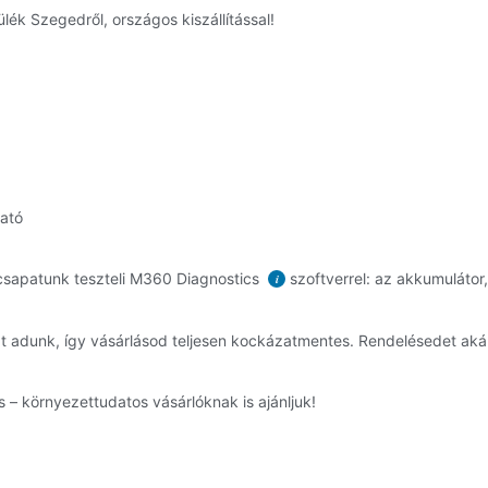
ék Szegedről, országos kiszállítással!
ható
sapatunk teszteli M360 Diagnostics
szoftverrel: az akkumulátor,
i
t adunk, így vásárlásod teljesen kockázatmentes. Rendelésedet ak
 – környezettudatos vásárlóknak is ajánljuk!