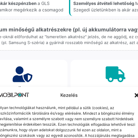
akár készpénzben
a GLS
Személyes átvételi lehetőség
M
, amikor megérkezik a csomagod
Szegedi üzletünkben is akár az
m minőségű alkatrészekre (pl. új akkumulátorra vagy k
ne-oknál előfordulhat az "Ismeretlen alkatrész" jelzés, de ne aggódj, ez
ol (pl. Samsung S-széria) a gyárinál rosszabb minőségű az alkatrész, azt
orrekt Ügyintézés
Ingyenes Futár & Sz
Kezelés
bázni emberi dolog, de a
Ha messze laksz, mi megy
gvállalás nálunk alap. Ha ritkán
készülékért. Garanciális pr
lyan technológiákat használunk, mint például a sütik (cookies), az
szközinformációk tárolására és/vagy elérésére. Mindezt a böngészési élmény
dul egy hiba, nem kifogásokat
esetén küldjük a futárt, beviz
avítása, valamint a személyre szabott vagy nem személyre szabott hirdetések
k, hanem megoldást. Szakértő
telefont, és javítva vagy cs
egjelenítése érdekében tesszük. Ezen technológiák elfogadása lehetővé teszi
áink azonnal kézbe veszik az
küldjük vissza – neked ez 
zámunkra, hogy olyan adatokat dolgozzunk fel ezen az oldalon, mint a
ügyedet.
költséggel jár.
böngészési szokások vagy az egyedi azonosítók. A hozzájárulás megtagadása