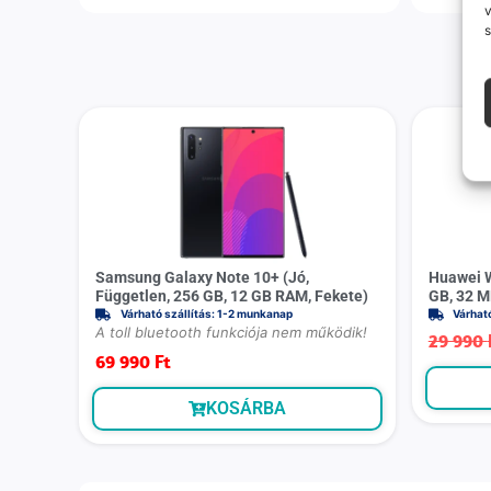
v
s
Samsung Galaxy Note 10+ (Jó,
Huawei W
Független, 256 GB, 12 GB RAM, Fekete)
GB, 32 M
Várható szállítás: 1-2 munkanap
Várhat
A toll bluetooth funkciója nem működik!
29 990
69 990
Ft
KOSÁRBA