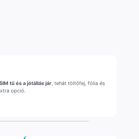
IM tű és a jótállás jár
, tehát töltőfej, fólia és
xtra opció.