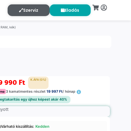
Szerviz
Eladás
 RAM, kék)
9 990
Ft
K.ÁFA (0%)
3 kamatmentes részlet
19 997 Ft
/ hónap
egtakarítás egy újhoz képest akár 40%
gyott
Várható kiszállítás:
Kedden