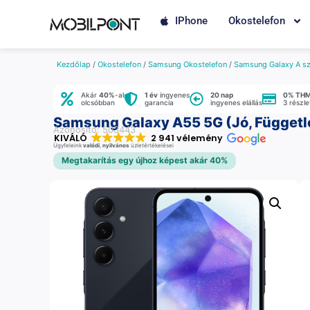
IPhone
Okostelefon
Kezdőlap
/
Okostelefon
/
Samsung Okostelefon
/
Samsung Galaxy A sz
Akár
40%
-al
1 év
ingyenes
20 nap
0% TH
olcsóbban
garancia
ingyenes elállás
3 részl
Samsung Galaxy A55 5G (Jó, Függetle
Azonosító: 503443
KIVÁLÓ
2 941 vélemény
Ügyfeleink
valódi
,
nyilvános
üzletértékelései
Megtakarítás egy újhoz képest akár 40%