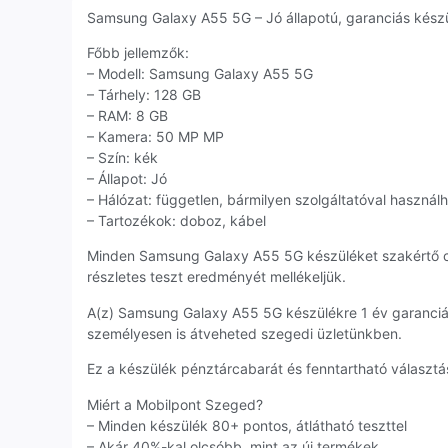
Samsung Galaxy A55 5G – Jó állapotú, garanciás készül
Főbb jellemzők:
– Modell: Samsung Galaxy A55 5G
– Tárhely: 128 GB
– RAM: 8 GB
– Kamera: 50 MP MP
– Szín: kék
– Állapot: Jó
– Hálózat: független, bármilyen szolgáltatóval használ
– Tartozékok: doboz, kábel
Minden Samsung Galaxy A55 5G készüléket szakértő c
részletes teszt eredményét mellékeljük.
A(z) Samsung Galaxy A55 5G készülékre 1 év garanciá
személyesen is átveheted szegedi üzletünkben.
Ez a készülék pénztárcabarát és fenntartható választás
Miért a Mobilpont Szeged?
– Minden készülék 80+ pontos, átlátható teszttel
– Akár 40%-kal olcsóbb, mint az új termékek