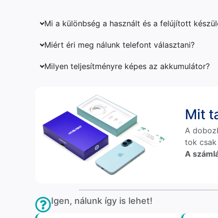
Mi a különbség a használt és a felújított készü
Miért éri meg nálunk telefont választani?
Milyen teljesítményre képes az akkumulátor?
Mit 
A doboz
tok csak
A számlá
Igen, nálunk így is lehet!