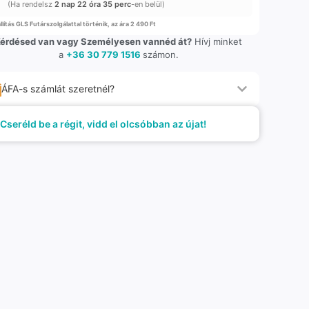
(Ha rendelsz
2 nap 22 óra 35 perc
-en belül)
llítás GLS Futárszolgálattal történik, az ára 2 490 Ft
érdésed van vagy Személyesen vannéd át?
Hívj minket
a
+36 30 779 1516
számon.
ÁFA-s számlát szeretnél?
Cseréld be a régit, vidd el olcsóbban az újat!