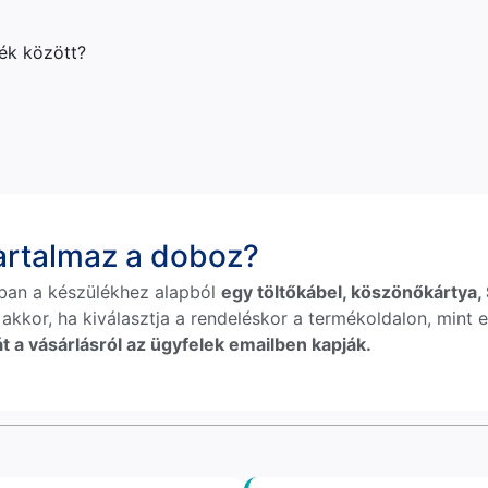
lék között?
tartalmaz a doboz?
ban a készülékhez alapból
egy töltőkábel, köszönőkártya, S
 akkor, ha kiválasztja a rendeléskor a termékoldalon, mint e
t a vásárlásról az ügyfelek emailben kapják.