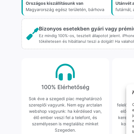
Országos kiszállításunk van
Utánvét 
Magyarország egész területén, bárhova
futárnál
Bizonyos esetekben gyári vagy prémiu
Ez mindig 100%-os, tesztelt állapotot jelent. iPho
tökéletesen és hibátlanul teszi a dolgát! Ha valah
100% Elérhetőség
K
Sok éve a szegedi piac meghatározó
Hi
szereplői vagyunk. Nem egy arctalan
felelőssé
O
e
webshop vagyunk: ha kérdésed van,
előfor
j
élő ember veszi fel a telefont, és
keresün
m
személyesen is megtalálsz minket
kollég
s
Szegeden.