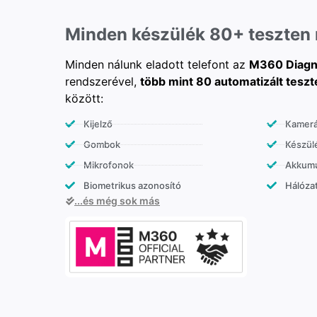
Minden készülék 80+ teszten
Minden nálunk eladott telefont az
M360 Diagn
rendszerével,
több mint 80 automatizált teszt
között:
Kijelző
Kamer
Gombok
Készülé
Mikrofonok
Akkumu
Biometrikus azonosító
Hálózat
...és még sok más