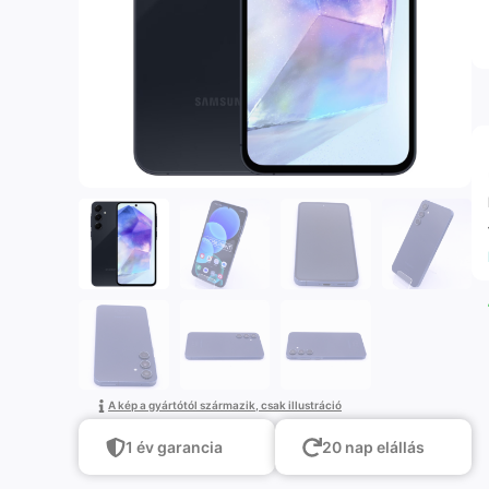
A kép a gyártótól származik, csak illustráció
1 év garancia
20 nap elállás