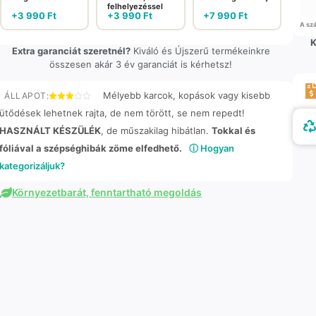
felhelyezéssel
+
3 990
Ft
+
3 990
Ft
+
7 990
Ft
A szá
K
Extra garanciát szeretnél?
Kiváló és Újszerű termékeinkre
összesen akár 3 év garanciát is kérhetsz!
Mélyebb karcok, kopások vagy kisebb
ÁLLAPOT:
ütődések lehetnek rajta, de nem törött, se nem repedt!
HASZNÁLT KÉSZÜLÉK
, de műszakilag hibátlan.
Tokkal és
fóliával a szépséghibák zöme elfedhető.
ⓘ Hogyan
kategorizáljuk?
Környezetbarát, fenntartható megoldás