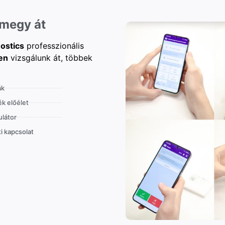
 megy át
ostics
professzionális
en
vizsgálunk át, többek
ák
k előélet
látor
i kapcsolat