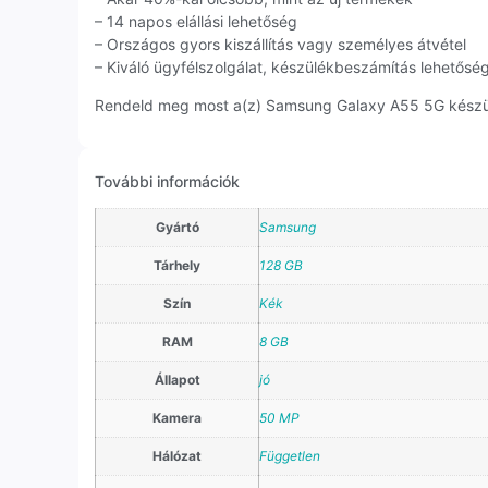
– 14 napos elállási lehetőség
– Országos gyors kiszállítás vagy személyes átvétel
– Kiváló ügyfélszolgálat, készülékbeszámítás lehetősé
Rendeld meg most a(z) Samsung Galaxy A55 5G készülék
További információk
Gyártó
Samsung
Tárhely
128 GB
Szín
Kék
RAM
8 GB
Állapot
jó
Kamera
50 MP
Hálózat
Független