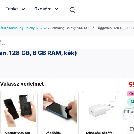
Tablet
Okosóra
éria
/
Samsung Galaxy A55 5G
/ Samsung Galaxy A55 5G (Jó, Független, 128 GB, 8 GB
M
,
etben
n, 128 GB, 8 GB RAM, kék)
5
Válassz védelmet
M
Elfo
Megbízható tok
Védőfólia,
Minőségi töltőfej