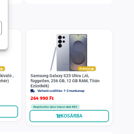
m
Prémium
iváló ,
Samsung Galaxy S25 Ultra (Jó,
ehér)
független, 256 GB, 12 GB RAM, Titán
Ezüstkék)
Várható szállítás: 1-2 munkanap
264 990
Ft
Megtakarítás újhoz képest
akár 40%
KOSÁRBA