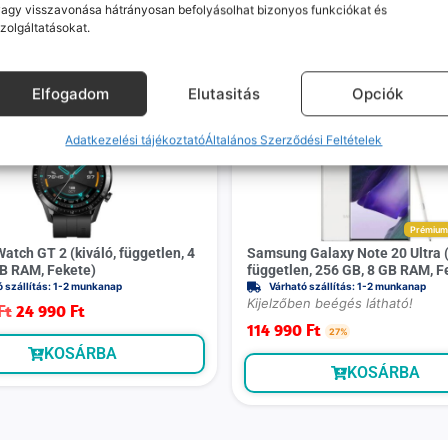
agy visszavonása hátrányosan befolyásolhat bizonyos funkciókat és
zolgáltatásokat.
Mások ezeket is megnézték
Elfogadom
Elutasitás
Opciók
-
5 000 Ft
Adatkezelési tájékoztató
Általános Szerződési Feltételek
Prémiu
atch GT 2 (kiváló, független, 4
Samsung Galaxy Note 20 Ultra (k
B RAM, Fekete)
független, 256 GB, 8 GB RAM, F
ó szállítás: 1-2 munkanap
Várható szállítás: 1-2 munkanap
Kijelzőben beégés látható!
Ft
24 990
Ft
114 990
Ft
27%
KOSÁRBA
KOSÁRBA