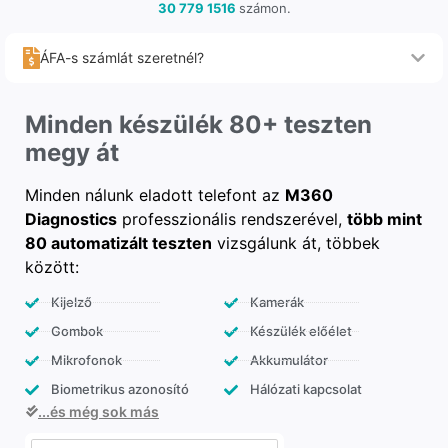
30 779 1516
számon.
ÁFA-s számlát szeretnél?
Minden készülék 80+ teszten
megy át
Minden nálunk eladott telefont az
M360
Diagnostics
professzionális rendszerével,
több mint
80 automatizált teszten
vizsgálunk át, többek
között:
Kijelző
Kamerák
Gombok
Készülék előélet
Mikrofonok
Akkumulátor
Biometrikus azonosító
Hálózati kapcsolat
...és még sok más