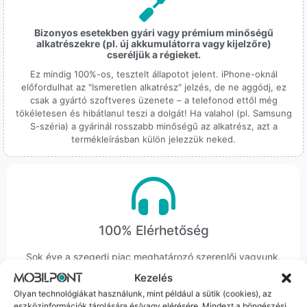
Bizonyos esetekben gyári vagy prémium minőségű
alkatrészekre (pl. új akkumulátorra vagy kijelzőre)
cseréljük a régieket.
Ez mindig 100%-os, tesztelt állapotot jelent. iPhone-oknál
előfordulhat az "Ismeretlen alkatrész" jelzés, de ne aggódj, ez
csak a gyártó szoftveres üzenete – a telefonod ettől még
tökéletesen és hibátlanul teszi a dolgát! Ha valahol (pl. Samsung
S-széria) a gyárinál rosszabb minőségű az alkatrész, azt a
termékleírásban külön jelezzük neked.
100% Elérhetőség
Sok éve a szegedi piac meghatározó szereplői vagyunk.
Nem egy arctalan webshop vagyunk: ha kérdésed van, élő
Kezelés
ember veszi fel a telefont, és személyesen is megtalálsz
Olyan technológiákat használunk, mint például a sütik (cookies), az
minket Szegeden.
eszközinformációk tárolására és/vagy elérésére. Mindezt a böngészési