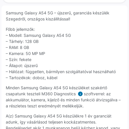
Samsung Galaxy A54 5G – újszerű, garanciás készülék
Szegedről, országos kiszállítással!
Főbb jellemzők:
– Modell: Samsung Galaxy A54 5G
– Tárhely: 128 GB
– RAM: 8 GB
– Kamera: 50 MP MP
– Szín: fekete
– Állapot: újszerű
– Hálózat: független, bármilyen szolgáltatóval használható
– Tartozékok: doboz, kábel
Minden Samsung Galaxy A54 5G készüléket szakértő
csapatunk teszteli M360 Diagnostics
szoftverrel: az
i
akkumulátor, kamera, kijelző és minden funkció átvizsgálva –
a részletes teszt eredményét mellékeljük.
A(z) Samsung Galaxy A54 5G készülékre 1 év garanciát
adunk, így vásárlásod teljesen kockázatmentes.
Rendelésedet akár 1 munkanapon belül kézhez kapod, vagy