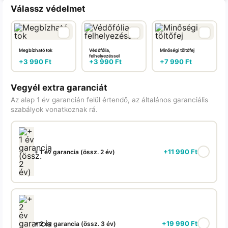
Válassz védelmet
Megbízható tok
Védőfólia,
Minőségi töltőfej
felhelyezéssel
+
3 990
Ft
+
3 990
Ft
+
7 990
Ft
Vegyél extra garanciát
Az alap 1 év garancián felül értendő, az általános garanciális
szabályok vonatkoznak rá.
+
11 990
Ft
+ 1 év garancia (össz. 2 év)
+
19 990
Ft
+ 2 év garancia (össz. 3 év)