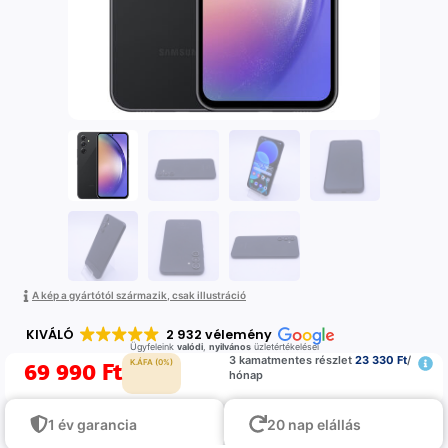
A kép a gyártótól származik, csak illustráció
KIVÁLÓ
2 932 vélemény
Ügyfeleink
valódi
,
nyilvános
üzletértékelései
3 kamatmentes részlet
23 330 Ft
/
69 990
Ft
K.ÁFA (0%)
hónap
1 év garancia
20 nap elállás