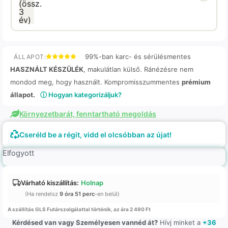
99%-ban karc- és sérülésmentes
ÁLLAPOT:
HASZNÁLT KÉSZÜLÉK
, makulátlan külső. Ránézésre nem
mondod meg, hogy használt. Kompromisszummentes
prémium
állapot.
ⓘ Hogyan kategorizáljuk?
Környezetbarát, fenntartható megoldás
Cseréld be a régit, vidd el olcsóbban az újat!
Elfogyott
Várható kiszállítás:
Holnap
(Ha rendelsz
9 óra 51 perc
-en belül)
A szállítás GLS Futárszolgálattal történik, az ára 2 490 Ft
Kérdésed van vagy Személyesen vannéd át?
Hívj minket a
+36