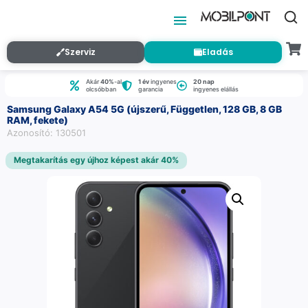
Szerviz
Eladás
Akár
40%
-al
1 év
ingyenes
20 nap
olcsóbban
garancia
ingyenes elállás
Samsung Galaxy A54 5G (újszerű, Független, 128 GB, 8 GB
RAM, fekete)
Azonosító: 130501
Megtakarítás egy újhoz képest akár 40%