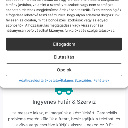
élmény javítása, valamint a személyre szabott vagy nem személyre
szabott hirdetések megjelenítése érdekében tesszük. Ezen technológiák
elfogadása lehetővé teszi számunkra, hogy olyan adatokat dolgozzunk
fel ezen az oldalon, mint a böngészési szokások vagy az egyedi
azonosítók. A hozzájárulás megtagadása vagy visszavonása
hátrányosan befolyásolhat bizonyos funkciókat és szolgáltatásokat.
Korrekt Ügyintézés
Elfogadom
Hibázni emberi dolog, de a felelősségvállalás nálunk alap.
Ha ritkán előfordul egy hiba, nem kifogásokat keresünk,
Elutasitás
hanem megoldást. Szakértő kollégáink azonnal kézbe
veszik az ügyedet.
Opciók
Adatkezelési tájékoztató
Általános Szerződési Feltételek
Ingyenes Futár & Szerviz
Ha messze laksz, mi megyünk a készülékért. Garanciális
probléma esetén küldjük a futárt, bevizsgáljuk a telefont, és
javítva vagy cserélve küldjük vissza – neked ez 0 Ft