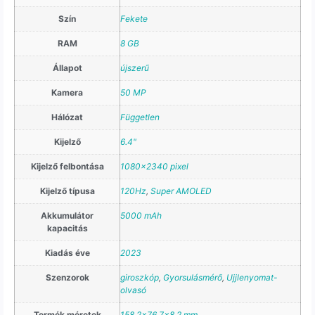
Szín
Fekete
RAM
8 GB
Állapot
újszerű
Kamera
50 MP
Hálózat
Független
Kijelző
6.4"
Kijelző felbontása
1080×2340 pixel
Kijelző típusa
120Hz
,
Super AMOLED
Akkumulátor
5000 mAh
kapacitás
Kiadás éve
2023
Szenzorok
giroszkóp
,
Gyorsulásmérő
,
Ujjlenyomat-
olvasó
Termék méretek
158.2×76.7×8.2 mm