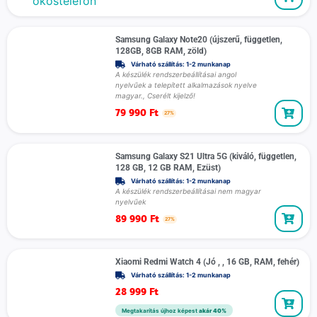
Samsung Galaxy Note20 (újszerű, független,
128GB, 8GB RAM, zöld)
Várható szállítás: 1-2 munkanap
A készülék rendszerbeállításai angol
nyelvűek a telepített alkalmazások nyelve
magyar., Cserélt kijelző!
79 990
Ft
27%
Samsung Galaxy S21 Ultra 5G (kiváló, független,
128 GB, 12 GB RAM, Ezüst)
Várható szállítás: 1-2 munkanap
A készülék rendszerbeállításai nem magyar
nyelvűek
89 990
Ft
27%
Xiaomi Redmi Watch 4 (Jó , , 16 GB, RAM, fehér)
Várható szállítás: 1-2 munkanap
28 999
Ft
Megtakarítás újhoz képest
akár 40%