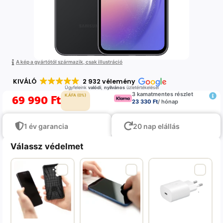
A kép a gyártótól származik, csak illustráció
KIVÁLÓ
2 932 vélemény
Ügyfeleink
valódi
,
nyilvános
üzletértékelései
3 kamatmentes részlet
69 990
Ft
K.ÁFA (0%)
23 330 Ft
/ hónap
1 év garancia
20 nap elállás
Válassz védelmet