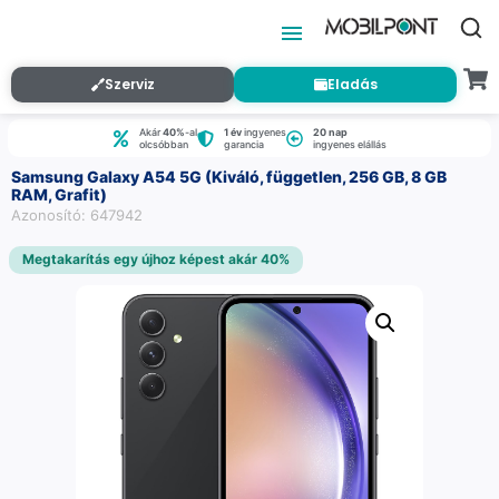
Szerviz
Eladás
Akár
40%
-al
1 év
ingyenes
20 nap
olcsóbban
garancia
ingyenes elállás
Samsung Galaxy A54 5G (Kiváló, független, 256 GB, 8 GB
RAM, Grafit)
Azonosító: 647942
Megtakarítás egy újhoz képest akár 40%