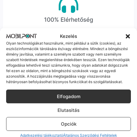
100% Elérhetőség
Sok éve a szegedi piac meghatározó szereplői vagyunk.
Kezelés
Nem egy arctalan webshop vagyunk: ha kérdésed van, élő
Olyan technológiákat használunk, mint például a sütik (cookies), az
ember veszi fel a telefont, és személyesen is megtalálsz
eszközinformációk tárolására és/vagy elérésére. Mindezt a böngészési
minket Szegeden.
élmény javítása, valamint a személyre szabott vagy nem személyre
szabott hirdetések megjelenítése érdekében tesszük. Ezen technológiák
elfogadása lehetővé teszi számunkra, hogy olyan adatokat dolgozzunk
fel ezen az oldalon, mint a böngészési szokások vagy az egyedi
azonosítók. A hozzájárulás megtagadása vagy visszavonása
hátrányosan befolyásolhat bizonyos funkciókat és szolgáltatásokat.
Korrekt Ügyintézés
Elfogadom
Hibázni emberi dolog, de a felelősségvállalás nálunk alap.
Ha ritkán előfordul egy hiba, nem kifogásokat keresünk,
Elutasitás
hanem megoldást. Szakértő kollégáink azonnal kézbe
veszik az ügyedet.
Opciók
Adatkezelési tájékoztató
Általános Szerződési Feltételek