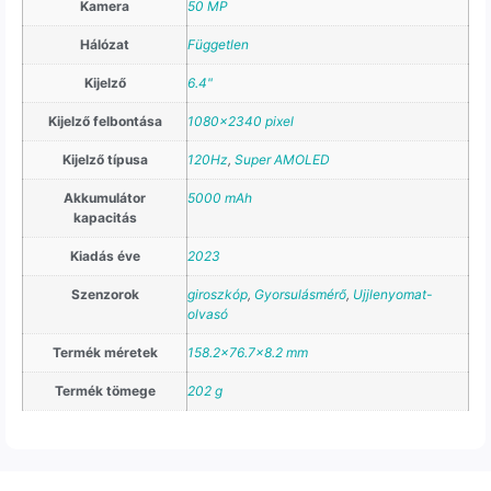
Kamera
50 MP
Hálózat
Független
Kijelző
6.4"
Kijelző felbontása
1080×2340 pixel
Kijelző típusa
120Hz
,
Super AMOLED
Akkumulátor
5000 mAh
kapacitás
Kiadás éve
2023
Szenzorok
giroszkóp
,
Gyorsulásmérő
,
Ujjlenyomat-
olvasó
Termék méretek
158.2×76.7×8.2 mm
Termék tömege
202 g