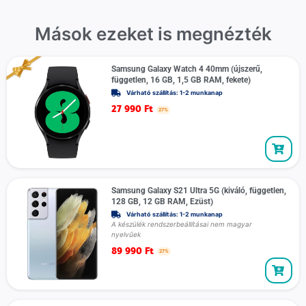
Mások ezeket is megnézték
Samsung Galaxy Watch 4 40mm (újszerű,
független, 16 GB, 1,5 GB RAM, fekete)
Várható szállítás: 1-2 munkanap
27 990
Ft
27%
Samsung Galaxy S21 Ultra 5G (kiváló, független,
128 GB, 12 GB RAM, Ezüst)
Várható szállítás: 1-2 munkanap
A készülék rendszerbeállításai nem magyar
nyelvűek
89 990
Ft
27%