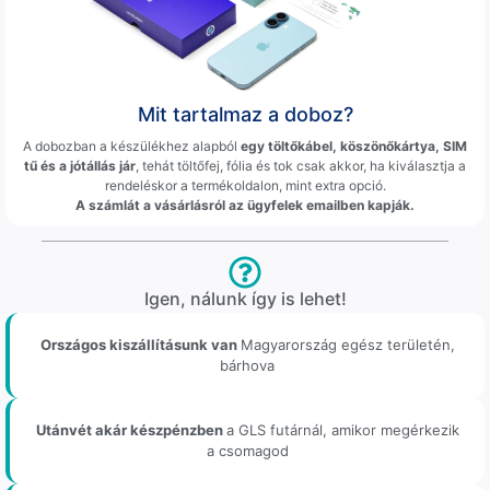
Mit tartalmaz a doboz?
A dobozban a készülékhez alapból
egy töltőkábel, köszönőkártya, SIM
tű és a jótállás jár
, tehát töltőfej, fólia és tok csak akkor, ha kiválasztja a
rendeléskor a termékoldalon, mint extra opció.
A számlát a vásárlásról az ügyfelek emailben kapják.
Igen, nálunk így is lehet!
Országos kiszállításunk van
Magyarország egész területén,
bárhova
Utánvét akár készpénzben
a GLS futárnál, amikor megérkezik
a csomagod