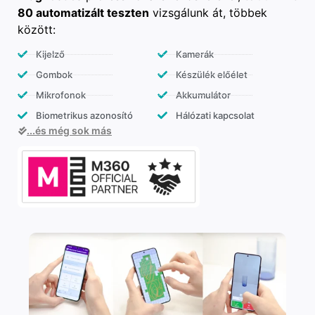
80 automatizált teszten
vizsgálunk át, többek
között:
Kijelző
Kamerák
Gombok
Készülék előélet
Mikrofonok
Akkumulátor
Biometrikus azonosító
Hálózati kapcsolat
...és még sok más