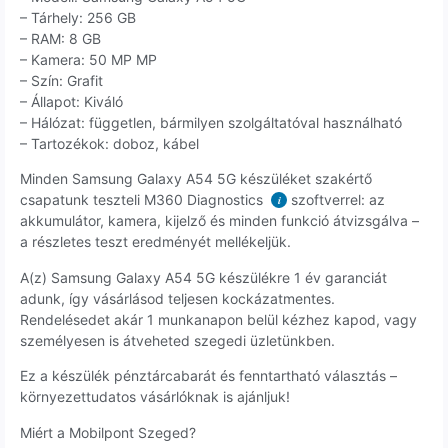
– Tárhely: 256 GB
– RAM: 8 GB
– Kamera: 50 MP MP
– Szín: Grafit
– Állapot: Kiváló
– Hálózat: független, bármilyen szolgáltatóval használható
– Tartozékok: doboz, kábel
Minden Samsung Galaxy A54 5G készüléket szakértő
csapatunk teszteli M360 Diagnostics
szoftverrel: az
i
akkumulátor, kamera, kijelző és minden funkció átvizsgálva –
a részletes teszt eredményét mellékeljük.
A(z) Samsung Galaxy A54 5G készülékre 1 év garanciát
adunk, így vásárlásod teljesen kockázatmentes.
Rendelésedet akár 1 munkanapon belül kézhez kapod, vagy
személyesen is átveheted szegedi üzletünkben.
Ez a készülék pénztárcabarát és fenntartható választás –
környezettudatos vásárlóknak is ajánljuk!
Miért a Mobilpont Szeged?