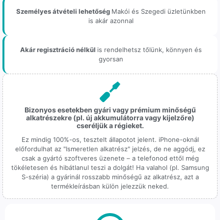
Személyes átvételi lehetőség
Makói és Szegedi üzletünkben
is akár azonnal
Akár regisztráció nélkül
is rendelhetsz tőlünk, könnyen és
gyorsan
Bizonyos esetekben gyári vagy prémium minőségű
alkatrészekre (pl. új akkumulátorra vagy kijelzőre)
cseréljük a régieket.
Ez mindig 100%-os, tesztelt állapotot jelent. iPhone-oknál
előfordulhat az "Ismeretlen alkatrész" jelzés, de ne aggódj, ez
csak a gyártó szoftveres üzenete – a telefonod ettől még
tökéletesen és hibátlanul teszi a dolgát! Ha valahol (pl. Samsung
S-széria) a gyárinál rosszabb minőségű az alkatrész, azt a
termékleírásban külön jelezzük neked.