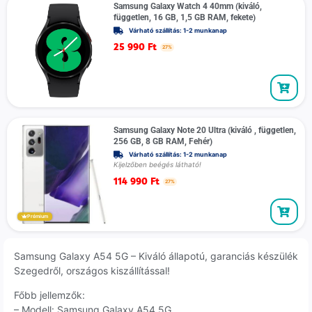
Samsung Galaxy Watch 4 40mm (kiváló,
független, 16 GB, 1,5 GB RAM, fekete)
Várható szállítás: 1-2 munkanap
25 990
Ft
27%
Samsung Galaxy Note 20 Ultra (kiváló , független,
256 GB, 8 GB RAM, Fehér)
Várható szállítás: 1-2 munkanap
Kijelzőben beégés látható!
114 990
Ft
27%
Prémium
Samsung Galaxy A54 5G – Kiváló állapotú, garanciás készülék
Szegedről, országos kiszállítással!
Főbb jellemzők:
– Modell: Samsung Galaxy A54 5G