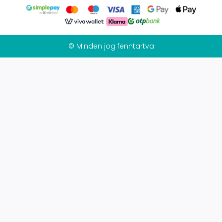
© Minden jog fenntartva