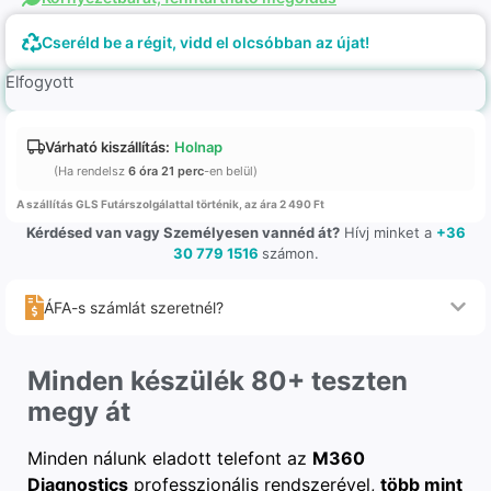
Cseréld be a régit, vidd el olcsóbban az újat!
Elfogyott
Várható kiszállítás:
Holnap
(Ha rendelsz
6 óra 21 perc
-en belül)
A szállítás GLS Futárszolgálattal történik, az ára 2 490 Ft
Kérdésed van vagy Személyesen vannéd át?
Hívj minket a
+36
30 779 1516
számon.
ÁFA-s számlát szeretnél?
Minden készülék 80+ teszten
megy át
Minden nálunk eladott telefont az
M360
Diagnostics
professzionális rendszerével,
több mint