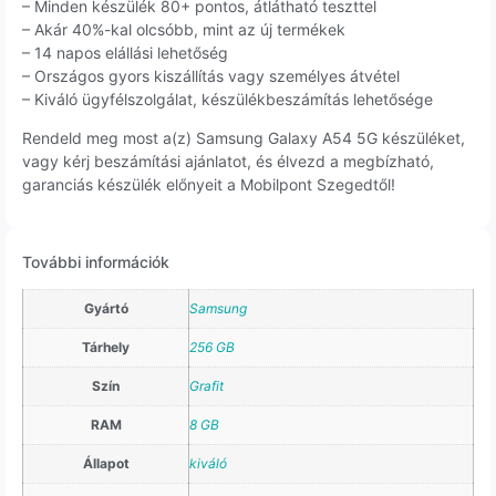
– Minden készülék 80+ pontos, átlátható teszttel
– Akár 40%-kal olcsóbb, mint az új termékek
– 14 napos elállási lehetőség
– Országos gyors kiszállítás vagy személyes átvétel
– Kiváló ügyfélszolgálat, készülékbeszámítás lehetősége
Rendeld meg most a(z) Samsung Galaxy A54 5G készüléket,
vagy kérj beszámítási ajánlatot, és élvezd a megbízható,
garanciás készülék előnyeit a Mobilpont Szegedtől!
További információk
Gyártó
Samsung
Tárhely
256 GB
Szín
Grafit
RAM
8 GB
Állapot
kiváló