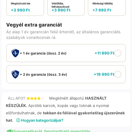
Megbízható tok
Védőfólia,
Minőségi töltőfej
felhelyezéssel
+
3 990
Ft
+
3 990
Ft
+
7 990
Ft
Vegyél extra garanciát
Az alap 1 év garancián felül értendő, az általános garanciális
szabályok vonatkoznak rá.
+
11 990
Ft
+ 1 év garancia (össz. 2 év)
+
19 990
Ft
+ 2 év garancia (össz. 3 év)
Megkímélt állapotú
HASZNÁLT
ÁLLAPOT:
KÉSZÜLÉK.
Apróbb karcok, kopás vagy toknak a nyomai
előfordulhatnak, de
tokban és fóliával gyakorlatilag újszerűnek
hat.
ⓘ Hogyan kategorizáljuk?
Környezetbarát, fenntartható megoldás