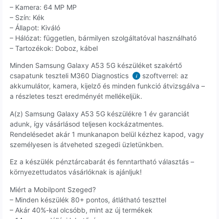
– Kamera: 64 MP MP
– Szín: Kék
– Állapot: Kiváló
– Hálózat: független, bármilyen szolgáltatóval használható
– Tartozékok: Doboz, kábel
Minden Samsung Galaxy A53 5G készüléket szakértő
csapatunk teszteli M360 Diagnostics
szoftverrel: az
i
akkumulátor, kamera, kijelző és minden funkció átvizsgálva –
a részletes teszt eredményét mellékeljük.
A(z) Samsung Galaxy A53 5G készülékre 1 év garanciát
adunk, így vásárlásod teljesen kockázatmentes.
Rendelésedet akár 1 munkanapon belül kézhez kapod, vagy
személyesen is átveheted szegedi üzletünkben.
Ez a készülék pénztárcabarát és fenntartható választás –
környezettudatos vásárlóknak is ajánljuk!
Miért a Mobilpont Szeged?
– Minden készülék 80+ pontos, átlátható teszttel
– Akár 40%-kal olcsóbb, mint az új termékek