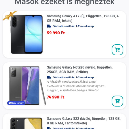
Mások ezeket is megnézték
Samsung Galaxy A17 (új, Független, 128 GB, 4
GB RAM, fekete)
Várható szállítás: 1-2 munkanap
59 990
Ft
Samsung Galaxy Note20 (kiváló, független,
256GB, 8GB RAM, Szürke)
Várható szállítás: 1-2 munkanap
A készülék rendszerbeállításai angol
nyelvűek a telepített alkalmazások nyelve
magyar., A kijelzőben beégés látható!
74 990
Ft
Nagy tárhely
Samsung Galaxy S22 (kiváló, független, 128 GB,
8 GB RAM, Fantomfekete)
Várható szállítás: 1-2 munkanap