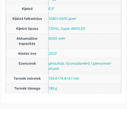
Kijelző
6.5"
Kijelző felbontása
1080×2400 pixel
Kijelző típusa
120Hz
,
Super AMOLED
Akkumulátor
5000 mAh
kapacitás
Kiadás éve
2022
Szenzorok
giroszkóp
,
Gyorsulásmérő
,
Ujjlenyomat-
olvasó
Termék méretek
159.6×74.8×8.1 mm
Termék tömege
189 g