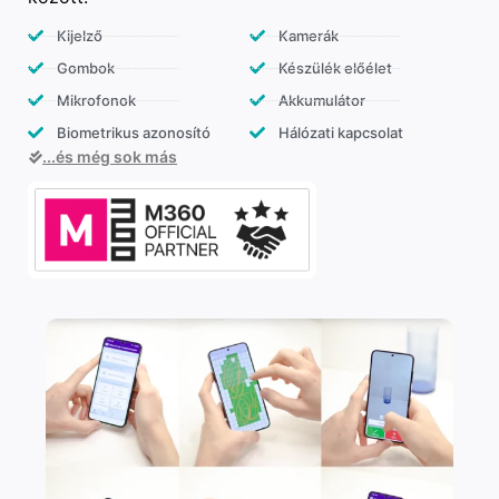
Kijelző
Kamerák
Gombok
Készülék előélet
Mikrofonok
Akkumulátor
Biometrikus azonosító
Hálózati kapcsolat
...és még sok más