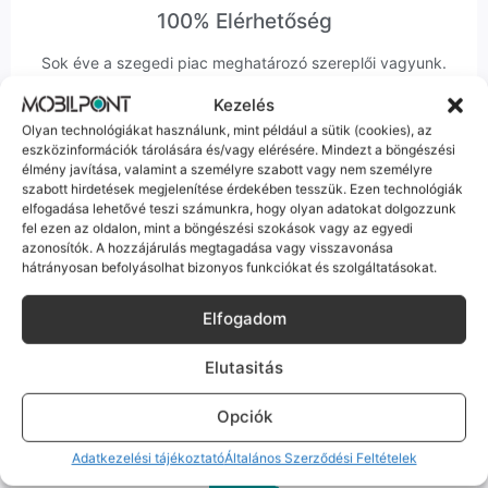
100% Elérhetőség
Sok éve a szegedi piac meghatározó szereplői vagyunk.
Nem egy arctalan webshop vagyunk: ha kérdésed van, élő
Kezelés
ember veszi fel a telefont, és személyesen is megtalálsz
Olyan technológiákat használunk, mint például a sütik (cookies), az
minket Szegeden.
eszközinformációk tárolására és/vagy elérésére. Mindezt a böngészési
élmény javítása, valamint a személyre szabott vagy nem személyre
szabott hirdetések megjelenítése érdekében tesszük. Ezen technológiák
elfogadása lehetővé teszi számunkra, hogy olyan adatokat dolgozzunk
fel ezen az oldalon, mint a böngészési szokások vagy az egyedi
azonosítók. A hozzájárulás megtagadása vagy visszavonása
hátrányosan befolyásolhat bizonyos funkciókat és szolgáltatásokat.
Korrekt Ügyintézés
Elfogadom
Hibázni emberi dolog, de a felelősségvállalás nálunk alap.
Ha ritkán előfordul egy hiba, nem kifogásokat keresünk,
hanem megoldást. Szakértő kollégáink azonnal kézbe
Elutasitás
veszik az ügyedet.
Opciók
Adatkezelési tájékoztató
Általános Szerződési Feltételek