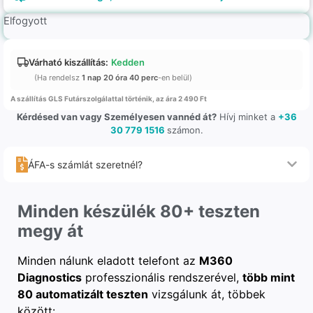
Elfogyott
Várható kiszállítás:
Kedden
(Ha rendelsz
1 nap 20 óra 40 perc
-en belül)
A szállítás GLS Futárszolgálattal történik, az ára 2 490 Ft
Kérdésed van vagy Személyesen vannéd át?
Hívj minket a
+36
30 779 1516
számon.
ÁFA-s számlát szeretnél?
Minden készülék 80+ teszten
megy át
Minden nálunk eladott telefont az
M360
Diagnostics
professzionális rendszerével,
több mint
80 automatizált teszten
vizsgálunk át, többek
között: