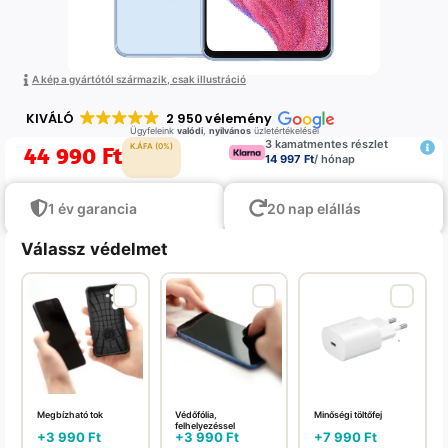
A kép a gyártótól származik, csak illustráció
KIVÁLÓ
2 950 vélemény
Ügyfeleink
valódi
,
nyilvános
üzletértékelései
3 kamatmentes részlet
44 990
Ft
K.ÁFA (0%)
14 997 Ft
/ hónap
1 év garancia
20 nap elállás
Válassz védelmet
Megbízható tok
Védőfólia,
Minőségi töltőfej
felhelyezéssel
+
3 990
Ft
+
3 990
Ft
+
7 990
Ft