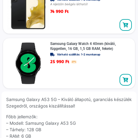
A kijelzön beégés látható!
74 990
Ft
Samsung Galaxy Watch 4 40mm (kiváló,
független, 16 GB, 1,5 GB RAM, fekete)
Várható szállítás: 1-2 munkanap
25 990
Ft
27%
Samsung Galaxy A53 5G – Kiváló állapotú, garanciás készülék
Szegedről, országos kiszállítással!
Főbb jellemzők:
– Modell: Samsung Galaxy A53 5G
– Tárhely: 128 GB
– RAM: 6 GB