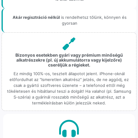
Akár regisztráció nélkül
is rendelhetsz tőlünk, könnyen és
gyorsan
Bizonyos esetekben gyári vagy prémium minőségű
alkatrészekre (pl. új akkumulátorra vagy kijelzőre)
cseréljük a régieket.
Ez mindig 100%-os, tesztelt állapotot jelent. iPhone-oknál
előfordulhat az "Ismeretlen alkatrész" jelzés, de ne aggódj, ez
csak a gyártó szoftveres üzenete – a telefonod ettől még
tökéletesen és hibátlanul teszi a dolgát! Ha valahol (pl. Samsung
S-széria) a gyárinál rosszabb minőségű az alkatrész, azt a
termékleírásban külön jelezzük neked.