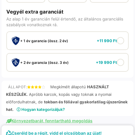
Vegyél extra garanciát
Az alap 1 év garancián felül értendő, az általános garanciális
szabályok vonatkoznak rá.
+
11 990
Ft
+ 1 év garancia (össz. 2 év)
+
19 990
Ft
+ 2 év garancia (össz. 3 év)
Megkímélt állapotú
HASZNÁLT
ÁLLAPOT:
KÉSZÜLÉK.
Apróbb karcok, kopás vagy toknak a nyomai
előfordulhatnak, de
tokban és fóliával gyakorlatilag újszerűnek
hat.
ⓘ Hogyan kategorizáljuk?
Környezetbarát, fenntartható megoldás
Cseréld be a régit, vidd el olcsóbban az újat!