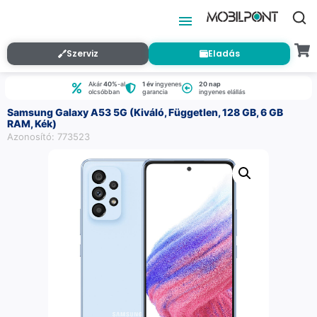
Szerviz
Eladás
Akár
40%
-al
1 év
ingyenes
20 nap
olcsóbban
garancia
ingyenes elállás
Samsung Galaxy A53 5G (Kiváló, Független, 128 GB, 6 GB
RAM, Kék)
Azonosító: 773523