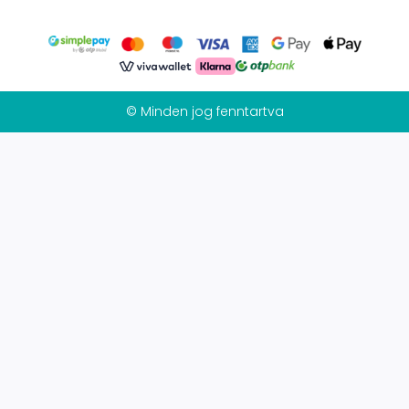
© Minden jog fenntartva