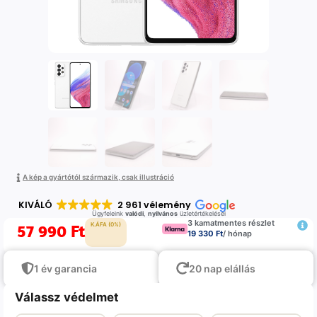
A kép a gyártótól származik, csak illustráció
KIVÁLÓ
2 961 vélemény
Ügyfeleink
valódi
,
nyilvános
üzletértékelései
3 kamatmentes részlet
57 990
Ft
K.ÁFA (0%)
19 330 Ft
/ hónap
1 év garancia
20 nap elállás
Válassz védelmet