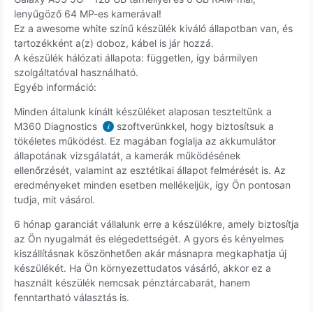
lenyűgöző 64 MP-es kamerával!
Ez a awesome white színű készülék kiváló állapotban van, és
tartozékként a(z) doboz, kábel is jár hozzá.
A készülék hálózati állapota: független, így bármilyen
szolgáltatóval használható.
Egyéb információ:
Minden általunk kínált készüléket alaposan teszteltünk a
M360 Diagnostics
szoftverünkkel, hogy biztosítsuk a
i
tökéletes működést. Ez magában foglalja az akkumulátor
állapotának vizsgálatát, a kamerák működésének
ellenőrzését, valamint az esztétikai állapot felmérését is. Az
eredményeket minden esetben mellékeljük, így Ön pontosan
tudja, mit vásárol.
6 hónap garanciát vállalunk erre a készülékre, amely biztosítja
az Ön nyugalmát és elégedettségét. A gyors és kényelmes
kiszállításnak köszönhetően akár másnapra megkaphatja új
készülékét. Ha Ön környezettudatos vásárló, akkor ez a
használt készülék nemcsak pénztárcabarát, hanem
fenntartható választás is.