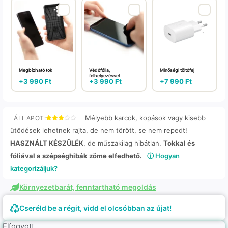
Megbízható tok
Védőfólia,
Minőségi töltőfej
felhelyezéssel
+
3 990
Ft
+
3 990
Ft
+
7 990
Ft
Mélyebb karcok, kopások vagy kisebb
ÁLLAPOT:
ütődések lehetnek rajta, de nem törött, se nem repedt!
HASZNÁLT KÉSZÜLÉK
, de műszakilag hibátlan.
Tokkal és
fóliával a szépséghibák zöme elfedhető.
ⓘ Hogyan
kategorizáljuk?
Környezetbarát, fenntartható megoldás
Cseréld be a régit, vidd el olcsóbban az újat!
Elfogyott