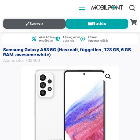
Szerviz
Eladás
Akár
40%
-al
1 év
ingyenes
20 nap
olcsóbban
garancia
ingyenes elállás
Samsung Galaxy A53 5G (Használt, független , 128 GB, 6 GB
RAM, awesome white)
Azonosító: 732460