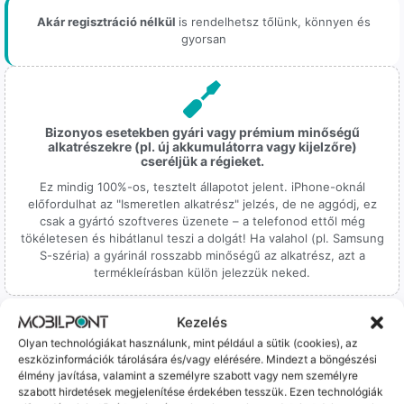
Akár regisztráció nélkül
is rendelhetsz tőlünk, könnyen és
gyorsan
Bizonyos esetekben gyári vagy prémium minőségű
alkatrészekre (pl. új akkumulátorra vagy kijelzőre)
cseréljük a régieket.
Ez mindig 100%-os, tesztelt állapotot jelent. iPhone-oknál
előfordulhat az "Ismeretlen alkatrész" jelzés, de ne aggódj, ez
csak a gyártó szoftveres üzenete – a telefonod ettől még
tökéletesen és hibátlanul teszi a dolgát! Ha valahol (pl. Samsung
S-széria) a gyárinál rosszabb minőségű az alkatrész, azt a
termékleírásban külön jelezzük neked.
Kezelés
Olyan technológiákat használunk, mint például a sütik (cookies), az
eszközinformációk tárolására és/vagy elérésére. Mindezt a böngészési
élmény javítása, valamint a személyre szabott vagy nem személyre
100% Elérhetőség
szabott hirdetések megjelenítése érdekében tesszük. Ezen technológiák