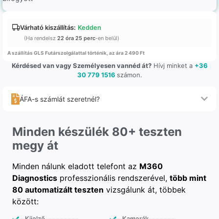
Várható kiszállítás:
Kedden
(Ha rendelsz
22 óra 25 perc
-en belül)
A szállítás GLS Futárszolgálattal történik, az ára 2 490 Ft
Kérdésed van vagy Személyesen vannéd át?
Hívj minket a
+36
30 779 1516
számon.
ÁFA-s számlát szeretnél?
Minden készülék 80+ teszten
megy át
Minden nálunk eladott telefont az
M360
Diagnostics
professzionális rendszerével,
több mint
80 automatizált teszten
vizsgálunk át, többek
között:
Kijelző
Kamerák