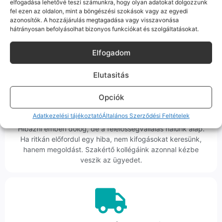
elfogadása lehetővé teszi számunkra, hogy olyan adatokat dolgozzunk
fel ezen az oldalon, mint a böngészési szokások vagy az egyedi
Sok éve a szegedi piac meghatározó szereplői vagyunk.
azonosítók. A hozzájárulás megtagadása vagy visszavonása
Nem egy arctalan webshop vagyunk: ha kérdésed van, élő
hátrányosan befolyásolhat bizonyos funkciókat és szolgáltatásokat.
ember veszi fel a telefont, és személyesen is megtalálsz
minket Szegeden.
Elfogadom
Elutasitás
Opciók
Korrekt Ügyintézés
Adatkezelési tájékoztató
Általános Szerződési Feltételek
Hibázni emberi dolog, de a felelősségvállalás nálunk alap.
Ha ritkán előfordul egy hiba, nem kifogásokat keresünk,
hanem megoldást. Szakértő kollégáink azonnal kézbe
veszik az ügyedet.