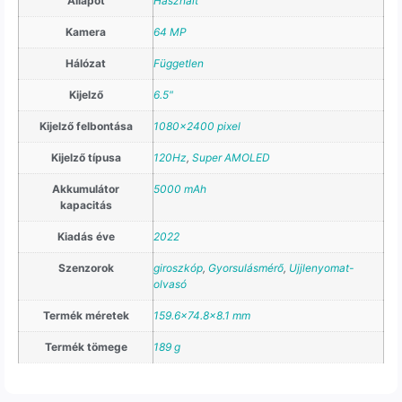
Állapot
Használt
Kamera
64 MP
Hálózat
Független
Kijelző
6.5"
Kijelző felbontása
1080×2400 pixel
Kijelző típusa
120Hz
,
Super AMOLED
Akkumulátor
5000 mAh
kapacitás
Kiadás éve
2022
Szenzorok
giroszkóp
,
Gyorsulásmérő
,
Ujjlenyomat-
olvasó
Termék méretek
159.6×74.8×8.1 mm
Termék tömege
189 g