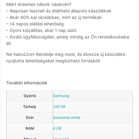
Miért érdemes nálunk vásárolni?
– Alaposan tesztelt és átlátható állapotú készülékek.
– Akár 40%-kal olcsóbban, mint az új termékek.
– 14 napos elállási lehetőség.
– Gyors kiszállítás, akár 1 nap alatt.
– Kiváló ügyfélszolgálat, amely mindig az Ön rendelkezésére
áll.
Ne habozzon! Rendelje meg most, és élvezze új készüléke
nyújtotta lehetőségeket megbízható forrásból!
További információk
Gyártó
Samsung
Tárhely
128 GB
Szín
awesome white
RAM
6 GB