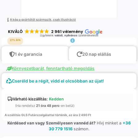
A kép a gyártótól származik, csak illustráció
KIVÁLÓ
2 961 vélemény
Ügyfeleink
valódi
,
nyilvános
üzletértékelései
27% ÁFA
1 év garancia
20 nap elállás
Környezetbarát, fenntartható megoldás
Cseréld be a régit, vidd el olcsóbban az újat!
Várható kiszállítás:
Kedden
(Ha rendelsz
21 óra 48 perc
-en belül)
A szállítás GLS Futárszolgálattal történik, az ára 2 490 Ft
Kérdésed van vagy Személyesen vannéd át?
Hívj minket a
+36
30 779 1516
számon.