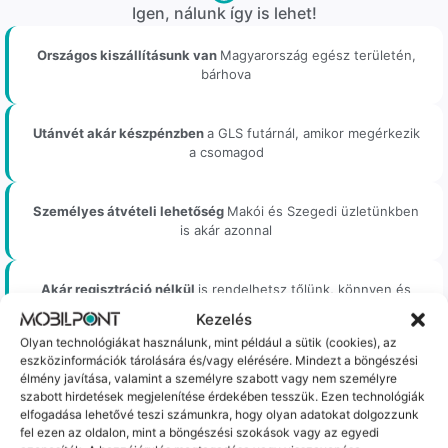
Igen, nálunk így is lehet!
Országos kiszállításunk van
Magyarország egész területén,
bárhova
Utánvét akár készpénzben
a GLS futárnál, amikor megérkezik
a csomagod
Személyes átvételi lehetőség
Makói és Szegedi üzletünkben
is akár azonnal
Akár regisztráció nélkül
is rendelhetsz tőlünk, könnyen és
gyorsan
Kezelés
Olyan technológiákat használunk, mint például a sütik (cookies), az
eszközinformációk tárolására és/vagy elérésére. Mindezt a böngészési
élmény javítása, valamint a személyre szabott vagy nem személyre
szabott hirdetések megjelenítése érdekében tesszük. Ezen technológiák
Bizonyos esetekben gyári vagy prémium minőségű
elfogadása lehetővé teszi számunkra, hogy olyan adatokat dolgozzunk
alkatrészekre (pl. új akkumulátorra vagy kijelzőre)
fel ezen az oldalon, mint a böngészési szokások vagy az egyedi
cseréljük a régieket.