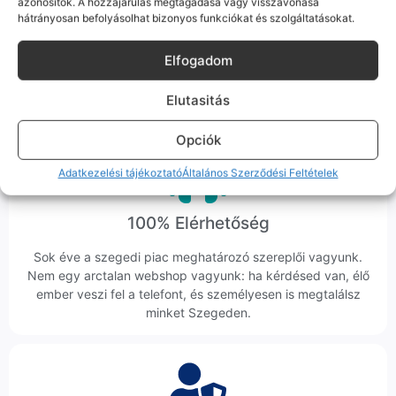
azonosítók. A hozzájárulás megtagadása vagy visszavonása
hátrányosan befolyásolhat bizonyos funkciókat és szolgáltatásokat.
Ez mindig 100%-os, tesztelt állapotot jelent. iPhone-oknál
előfordulhat az "Ismeretlen alkatrész" jelzés, de ne aggódj, ez
csak a gyártó szoftveres üzenete – a telefonod ettől még
Elfogadom
tökéletesen és hibátlanul teszi a dolgát! Ha valahol (pl. Samsung
S-széria) a gyárinál rosszabb minőségű az alkatrész, azt a
Elutasitás
termékleírásban külön jelezzük neked.
Opciók
Adatkezelési tájékoztató
Általános Szerződési Feltételek
100% Elérhetőség
Sok éve a szegedi piac meghatározó szereplői vagyunk.
Nem egy arctalan webshop vagyunk: ha kérdésed van, élő
ember veszi fel a telefont, és személyesen is megtalálsz
minket Szegeden.