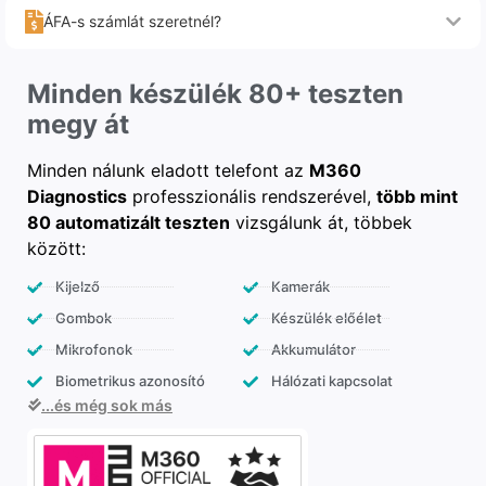
ÁFA-s számlát szeretnél?
Minden készülék 80+ teszten
megy át
Minden nálunk eladott telefont az
M360
Diagnostics
professzionális rendszerével,
több mint
80 automatizált teszten
vizsgálunk át, többek
között:
Kijelző
Kamerák
Gombok
Készülék előélet
Mikrofonok
Akkumulátor
Biometrikus azonosító
Hálózati kapcsolat
...és még sok más