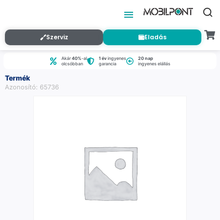
Szerviz
Eladás
Akár
40%
-al
1 év
ingyenes
20 nap
olcsóbban
garancia
ingyenes elállás
Termék
Azonosító: 65736