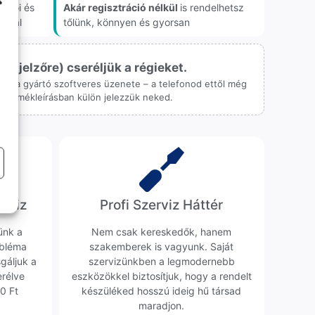
akói és
Akár regisztráció nélkül
is rendelhetsz
onnal
tőlünk, könnyen és gyorsan
ijelzőre) cseréljük a régieket.
 csak a gyártó szoftveres üzenete – a telefonod ettől még
 a termékleírásban külön jelezzük neked.
erviz
Profi Szerviz Háttér
ünk a
Nem csak kereskedők, hanem
obléma
szakemberek is vagyunk. Saját
sgáljuk a
szervizünkben a legmodernebb
erélve
eszközökkel biztosítjuk, hogy a rendelt
0 Ft
készüléked hosszú ideig hű társad
maradjon.