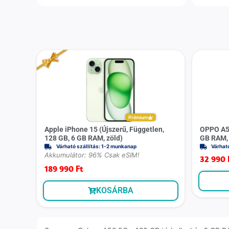
Prémium
Apple iPhone 15 (Újszerű, Független,
OPPO A55 
128 GB, 6 GB RAM, zöld)
GB RAM, 
Várható szállítás: 1-2 munkanap
Várhat
Akkumulátor: 96% Csak eSIM!
32 990
189 990
Ft
KOSÁRBA