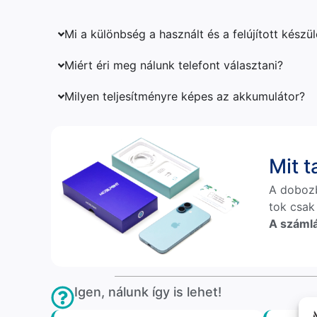
Mi a különbség a használt és a felújított készü
Miért éri meg nálunk telefont választani?
Milyen teljesítményre képes az akkumulátor?
Mit 
A doboz
tok csak
A számlá
Igen, nálunk így is lehet!