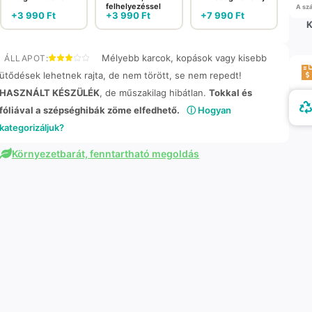
felhelyezéssel
A szá
+
3 990
Ft
+
3 990
Ft
+
7 990
Ft
K
Mélyebb karcok, kopások vagy kisebb
ÁLLAPOT:
ütődések lehetnek rajta, de nem törött, se nem repedt!
HASZNÁLT KÉSZÜLÉK
, de műszakilag hibátlan.
Tokkal és
fóliával a szépséghibák zöme elfedhető.
ⓘ Hogyan
kategorizáljuk?
Környezetbarát, fenntartható megoldás