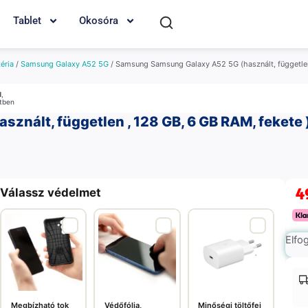
Tablet
Okosóra
éria
/
Samsung Galaxy A52 5G
/ Samsung Samsung Galaxy A52 5G (használt, független
M
,
etben
nált, független , 128 GB, 6 GB RAM, fekete 
4
Válassz védelmet
Elfo
Megbízható tok
Védőfólia,
Minőségi töltőfej