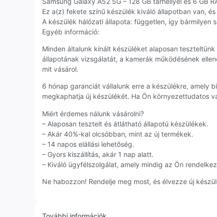
Samsung Galaxy A52 5G – 128 GB tárhellyel és 6 GB 
Ez a(z) fekete színű készülék kiváló állapotban van, és
A készülék hálózati állapota: független, így bármilyen 
Egyéb információ:
Minden általunk kínált készüléket alaposan teszteltün
állapotának vizsgálatát, a kamerák működésének ellenő
mit vásárol.
6 hónap garanciát vállalunk erre a készülékre, amely 
megkaphatja új készülékét. Ha Ön környezettudatos vá
Miért érdemes nálunk vásárolni?
– Alaposan tesztelt és átlátható állapotú készülékek.
– Akár 40%-kal olcsóbban, mint az új termékek.
– 14 napos elállási lehetőség.
– Gyors kiszállítás, akár 1 nap alatt.
– Kiváló ügyfélszolgálat, amely mindig az Ön rendelkezé
Ne habozzon! Rendelje meg most, és élvezze új készül
További információk