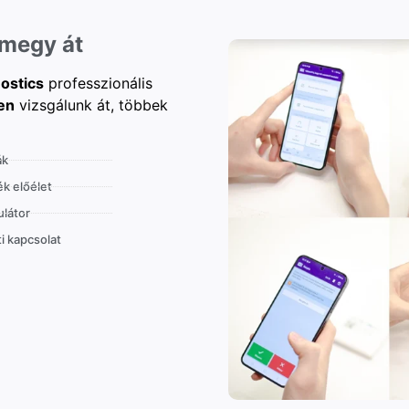
 megy át
ostics
professzionális
en
vizsgálunk át, többek
ák
k előélet
látor
i kapcsolat