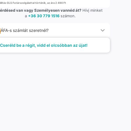
llítás GLS Futárszolgálattal történik, az ára 2 490 Ft
érdésed van vagy Személyesen vannéd át?
Hívj minket
a
+36 30 779 1516
számon.
ÁFA-s számlát szeretnél?
Cseréld be a régit, vidd el olcsóbban az újat!