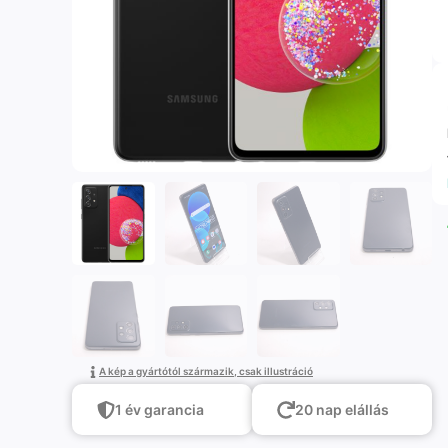
A kép a gyártótól származik, csak illustráció
1 év garancia
20 nap elállás