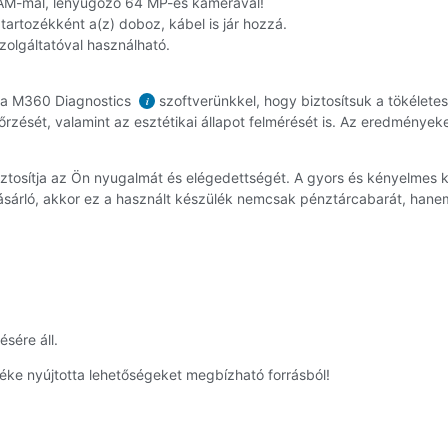
RAM-mal, lenyűgöző 64 MP-es kamerával!
 tartozékként a(z) doboz, kábel is jár hozzá.
szolgáltatóval használható.
k a M360 Diagnostics
szoftverünkkel, hogy biztosítsuk a tökélet
i
rzését, valamint az esztétikai állapot felmérését is. Az eredmények
biztosítja az Ön nyugalmát és elégedettségét. A gyors és kényelmes
sárló, akkor ez a használt készülék nemcsak pénztárcabarát, hanem 
sére áll.
éke nyújtotta lehetőségeket megbízható forrásból!