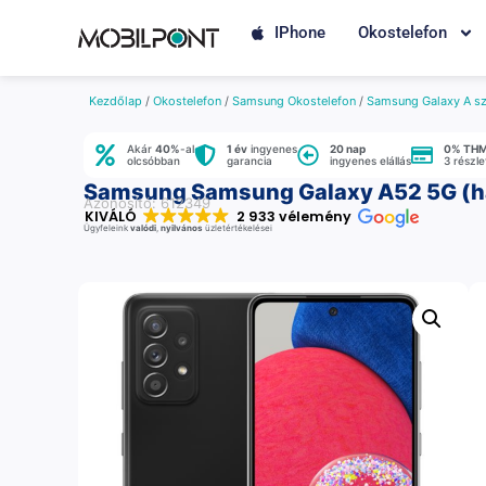
IPhone
Okostelefon
Kezdőlap
/
Okostelefon
/
Samsung Okostelefon
/
Samsung Galaxy A sz
Akár
40%
-al
1 év
ingyenes
20 nap
0% TH
olcsóbban
garancia
ingyenes elállás
3 részl
Samsung Samsung Galaxy A52 5G (hasz
Azonosító: 612349
KIVÁLÓ
2 933 vélemény
Ügyfeleink
valódi
,
nyilvános
üzletértékelései