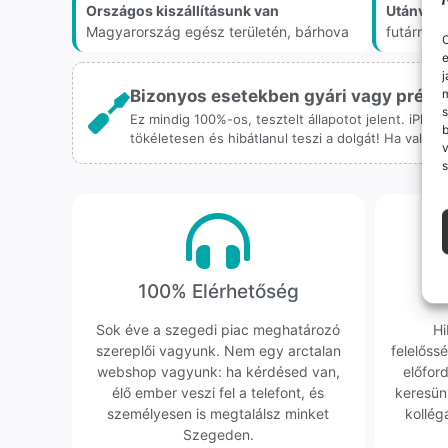
Országos kiszállításunk van
Utánvét 
Magyarország egész területén, bárhova
futárnál
O
e
j
Bizonyos esetekben gyári vagy prémiu
m
s
Ez mindig 100%-os, tesztelt állapotot jelent. iPho
tökéletesen és hibátlanul teszi a dolgát! Ha valah
v
s
100% Elérhetőség
K
Sok éve a szegedi piac meghatározó
Hi
szereplői vagyunk. Nem egy arctalan
felelőssé
webshop vagyunk: ha kérdésed van,
előfor
élő ember veszi fel a telefont, és
keresün
személyesen is megtalálsz minket
kollég
Szegeden.