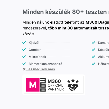
Minden készülék 80+ teszten
Minden nálunk eladott telefont az
M360 Diagn
rendszerével,
több mint 80 automatizált teszt
között:
Kijelző
Kamer
Gombok
Készülé
Mikrofonok
Akkumu
Biometrikus azonosító
Hálózat
...és még sok más