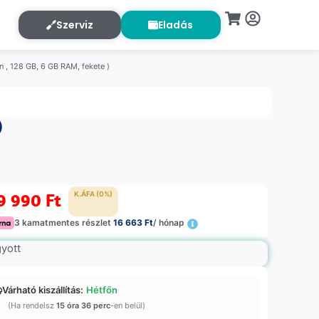
Szerviz
Eladás
 , 128 GB, 6 GB RAM, fekete )
)
9 990
Ft
K.ÁFA (0%)
3 kamatmentes részlet
16 663 Ft
/ hónap
gyott
Várható kiszállítás:
Hétfőn
(Ha rendelsz
15 óra 36 perc
-en belül)