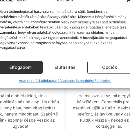
akár készpénzben
a GLS
Személyes átvételi lehetőség
M
, amikor megérkezik a csomagod
Szegedi üzletünkben is akár az
lyan technológiákat használunk, mint például a sütik (cookies), az
szközinformációk tárolására és/vagy elérésére. Mindezt a böngészési élmény
avítása, valamint a személyre szabott vagy nem személyre szabott hirdetések
m minőségű alkatrészekre (pl. új akkumulátorra vagy k
egjelenítése érdekében tesszük. Ezen technológiák elfogadása lehetővé teszi
zámunkra, hogy olyan adatokat dolgozzunk fel ezen az oldalon, mint a
ne-oknál előfordulhat az "Ismeretlen alkatrész" jelzés, de ne aggódj, ez
böngészési szokások vagy az egyedi azonosítók. A hozzájárulás megtagadása
ol (pl. Samsung S-széria) a gyárinál rosszabb minőségű az alkatrész, azt
agy visszavonása hátrányosan befolyásolhat bizonyos funkciókat és
zolgáltatásokat.
Elfogadom
Elutasitás
Opciók
Adatkezelési tájékoztató
Általános Szerződési Feltételek
orrekt Ügyintézés
Ingyenes Futár & Sz
bázni emberi dolog, de a
Ha messze laksz, mi megy
gvállalás nálunk alap. Ha ritkán
készülékért. Garanciális pr
dul egy hiba, nem kifogásokat
esetén küldjük a futárt, beviz
k, hanem megoldást. Szakértő
telefont, és javítva vagy cs
áink azonnal kézbe veszik az
küldjük vissza – neked ez 
ügyedet.
költséggel jár.