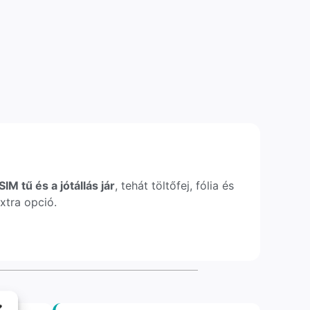
IM tű és a jótállás jár
, tehát töltőfej, fólia és
xtra opció.