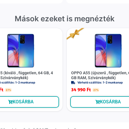
Mások ezeket is megnézték
(kiváló , független, 64 GB, 4
OPPO A55 (újszerű , független, 
Szivárványkék)
GB RAM, Szivárványkék)
ó szállítás: 1-2 munkanap
Várható szállítás: 1-2 munkanap
Ft
34 990
Ft
27%
27%
KOSÁRBA
KOSÁRBA