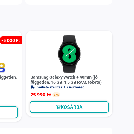
-
5 000 Ft
m
y
üggetlen,
Samsung Galaxy Watch 4 40mm (jó,
független, 16 GB, 1,5 GB RAM, fekete)
Várható szállítás: 1-2 munkanap
25 990
Ft
27%
KOSÁRBA