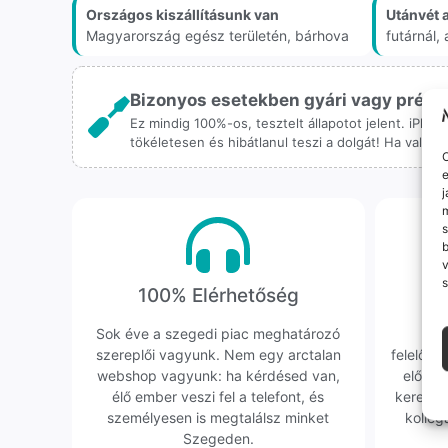
Országos kiszállításunk van
Utánvét 
Magyarország egész területén, bárhova
futárnál
Bizonyos esetekben gyári vagy prémiu
Ez mindig 100%-os, tesztelt állapotot jelent. iPho
tökéletesen és hibátlanul teszi a dolgát! Ha valah
O
e
j
m
s
v
s
100% Elérhetőség
K
Sok éve a szegedi piac meghatározó
Hi
szereplői vagyunk. Nem egy arctalan
felelőssé
webshop vagyunk: ha kérdésed van,
előfor
élő ember veszi fel a telefont, és
keresün
személyesen is megtalálsz minket
kollég
Szegeden.