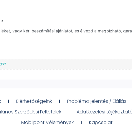
ge
et, vagy kérj beszámítási ajánlatot, és élvezd a megbízható, garan
dik!
k
Elérhetőségeink
Probléma jelentés / Elállás
alános Szerződési Feltételek
Adatkezelési tájékoztat
Mobilpont Vélemények
Kapcsolat