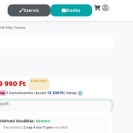
Szerviz
Eladás
 GB RAM, Fekete)
9 990
Ft
K.ÁFA (0%)
3 kamatmentes részlet
13 330 Ft
/ hónap
gyott
Várható kiszállítás:
Kedden
(Ha rendelsz
2 nap 4 óra 17 perc
-en belül)