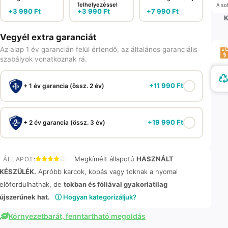
felhelyezéssel
A szá
+
3 990
Ft
+
3 990
Ft
+
7 990
Ft
K
Vegyél extra garanciát
Az alap 1 év garancián felül értendő, az általános garanciális
szabályok vonatkoznak rá.
+
11 990
Ft
+ 1 év garancia (össz. 2 év)
+
19 990
Ft
+ 2 év garancia (össz. 3 év)
Megkímélt állapotú
HASZNÁLT
ÁLLAPOT:
KÉSZÜLÉK.
Apróbb karcok, kopás vagy toknak a nyomai
előfordulhatnak, de
tokban és fóliával gyakorlatilag
újszerűnek hat.
ⓘ Hogyan kategorizáljuk?
Környezetbarát, fenntartható megoldás