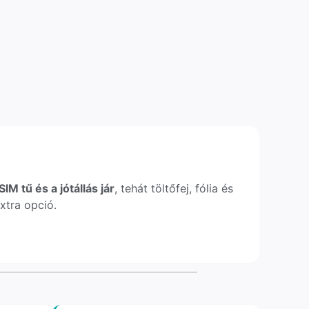
IM tű és a jótállás jár
, tehát töltőfej, fólia és
xtra opció.