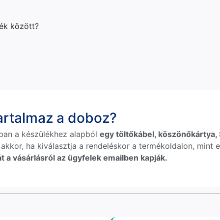
lék között?
tartalmaz a doboz?
ban a készülékhez alapból
egy töltőkábel, köszönőkártya, S
 akkor, ha kiválasztja a rendeléskor a termékoldalon, mint e
t a vásárlásról az ügyfelek emailben kapják.