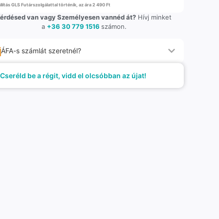
llítás GLS Futárszolgálattal történik, az ára 2 490 Ft
érdésed van vagy Személyesen vannéd át?
Hívj minket
a
+36 30 779 1516
számon.
ÁFA-s számlát szeretnél?
Cseréld be a régit, vidd el olcsóbban az újat!