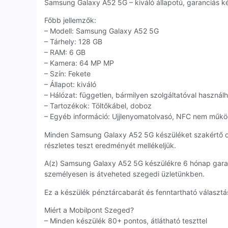
Samsung Galaxy A52 5G – kiváló állapotú, garanciás kés
Főbb jellemzők:
– Modell: Samsung Galaxy A52 5G
– Tárhely: 128 GB
– RAM: 6 GB
– Kamera: 64 MP MP
– Szín: Fekete
– Állapot: kiváló
– Hálózat: független, bármilyen szolgáltatóval használ
– Tartozékok: Töltőkábel, doboz
– Egyéb információ: Ujjlenyomatolvasó, NFC nem műkö
Minden Samsung Galaxy A52 5G készüléket szakértő c
részletes teszt eredményét mellékeljük.
A(z) Samsung Galaxy A52 5G készülékre 6 hónap garan
személyesen is átveheted szegedi üzletünkben.
Ez a készülék pénztárcabarát és fenntartható választás
Miért a Mobilpont Szeged?
– Minden készülék 80+ pontos, átlátható teszttel