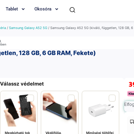
Tablet
Okosóra
éria
/
Samsung Galaxy A52 5G
/ Samsung Galaxy A52 5G (kiváló, független, 128 GB, 6
M
,
etben
etlen, 128 GB, 6 GB RAM, Fekete)
3
Válassz védelmet
Elfo
Megbízható tok
Védőfólia,
Minőségi töltőfej