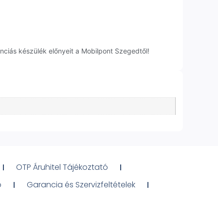
ciás készülék előnyeit a Mobilpont Szegedtől!
OTP Áruhitel Tájékoztató
ó
Garancia és Szervizfeltételek