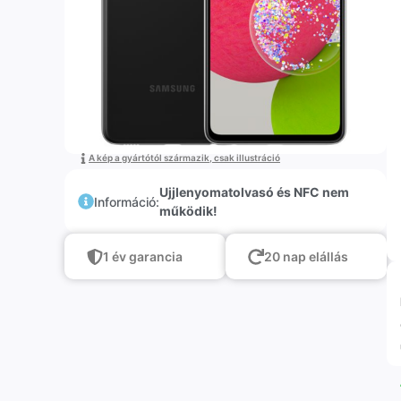
A kép a gyártótól származik, csak illustráció
Ujjlenyomatolvasó és NFC nem
Információ:
működik!
1 év garancia
20 nap elállás