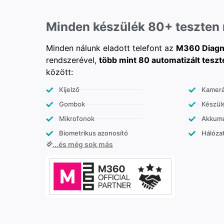
Minden készülék 80+ teszten
Minden nálunk eladott telefont az
M360 Diagn
rendszerével,
több mint 80 automatizált teszt
között:
Kijelző
Kamer
Gombok
Készülé
Mikrofonok
Akkumu
Biometrikus azonosító
Hálózat
...és még sok más