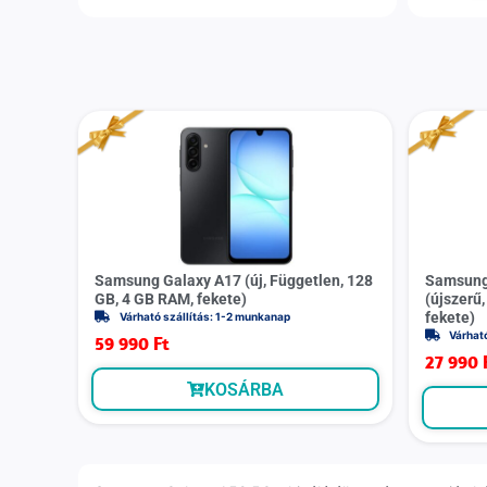
Samsung Galaxy A17 (új, Független, 128
Samsung
GB, 4 GB RAM, fekete)
(újszerű,
fekete)
Várható szállítás: 1-2 munkanap
Várhat
59 990
Ft
27 990
KOSÁRBA