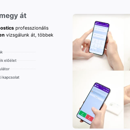
 megy át
ostics
professzionális
en
vizsgálunk át, többek
ák
k előélet
látor
i kapcsolat