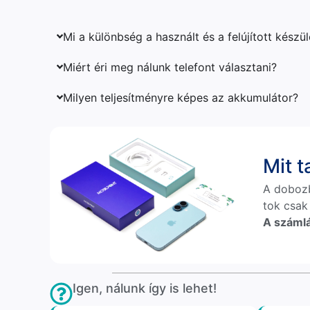
Mi a különbség a használt és a felújított készü
Miért éri meg nálunk telefont választani?
Milyen teljesítményre képes az akkumulátor?
Mit 
A doboz
tok csak
A számlá
Igen, nálunk így is lehet!