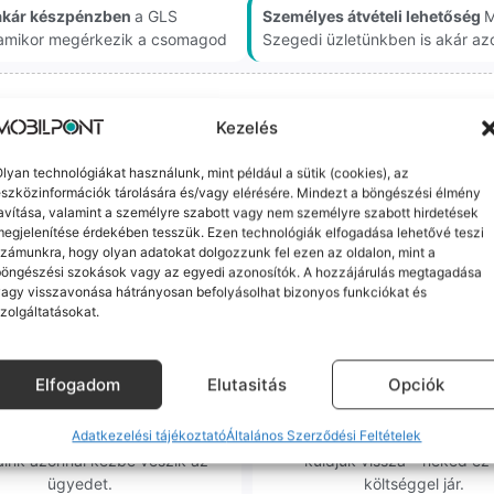
akár készpénzben
a GLS
Személyes átvételi lehetőség
M
, amikor megérkezik a csomagod
Szegedi üzletünkben is akár az
m minőségű alkatrészekre (pl. új akkumulátorra vagy k
Kezelés
ne-oknál előfordulhat az "Ismeretlen alkatrész" jelzés, de ne aggódj, ez
ol (pl. Samsung S-széria) a gyárinál rosszabb minőségű az alkatrész, azt
lyan technológiákat használunk, mint például a sütik (cookies), az
szközinformációk tárolására és/vagy elérésére. Mindezt a böngészési élmény
avítása, valamint a személyre szabott vagy nem személyre szabott hirdetések
egjelenítése érdekében tesszük. Ezen technológiák elfogadása lehetővé teszi
zámunkra, hogy olyan adatokat dolgozzunk fel ezen az oldalon, mint a
böngészési szokások vagy az egyedi azonosítók. A hozzájárulás megtagadása
agy visszavonása hátrányosan befolyásolhat bizonyos funkciókat és
zolgáltatásokat.
orrekt Ügyintézés
Ingyenes Futár & Sz
bázni emberi dolog, de a
Ha messze laksz, mi megy
Elfogadom
Elutasitás
Opciók
gvállalás nálunk alap. Ha ritkán
készülékért. Garanciális pr
dul egy hiba, nem kifogásokat
esetén küldjük a futárt, beviz
Adatkezelési tájékoztató
Általános Szerződési Feltételek
k, hanem megoldást. Szakértő
telefont, és javítva vagy cs
áink azonnal kézbe veszik az
küldjük vissza – neked ez 
ügyedet.
költséggel jár.