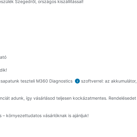
zülék Szegedről, országos kiszállítással!
ható
dik!
sapatunk teszteli M360 Diagnostics
szoftverrel: az akkumulátor,
i
ciát adunk, így vásárlásod teljesen kockázatmentes. Rendelésede
 – környezettudatos vásárlóknak is ajánljuk!