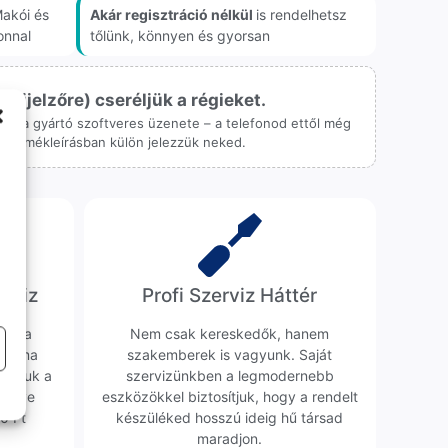
akói és
Akár regisztráció nélkül
is rendelhetsz
onnal
tőlünk, könnyen és gyorsan
ijelzőre) cseréljük a régieket.
 csak a gyártó szoftveres üzenete – a telefonod ettől még
 a termékleírásban külön jelezzük neked.
erviz
Profi Szerviz Háttér
ünk a
Nem csak kereskedők, hanem
obléma
szakemberek is vagyunk. Saját
sgáljuk a
szervizünkben a legmodernebb
erélve
eszközökkel biztosítjuk, hogy a rendelt
0 Ft
készüléked hosszú ideig hű társad
maradjon.