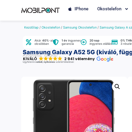
IPhone
Okostelefon
Kezdőlap
/
Okostelefon
/
Samsung Okostelefon
/
Samsung Galaxy A sz
Akár
40%
-al
1 év
ingyenes
20 nap
0% TH
olcsóbban
garancia
ingyenes elállás
3 részl
Samsung Galaxy A52 5G (kiváló, függ
Azonosító: 702950
KIVÁLÓ
2 941 vélemény
Ügyfeleink
valódi
,
nyilvános
üzletértékelései