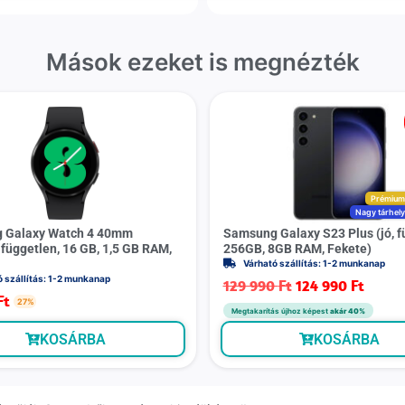
Mások ezeket is megnézték
Prémiu
Nagy tárhel
 Galaxy Watch 4 40mm
Samsung Galaxy S23 Plus (jó, f
 független, 16 GB, 1,5 GB RAM,
256GB, 8GB RAM, Fekete)
Várható szállítás: 1-2 munkanap
ó szállítás: 1-2 munkanap
129 990
Ft
124 990
Ft
Ft
27%
Megtakarítás újhoz képest
akár 40%
KOSÁRBA
KOSÁRBA