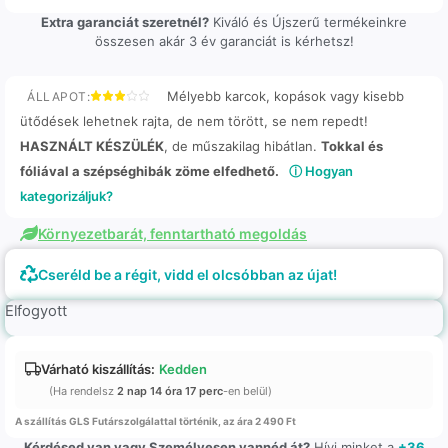
Extra garanciát szeretnél?
Kiváló és Újszerű termékeinkre
összesen akár 3 év garanciát is kérhetsz!
Mélyebb karcok, kopások vagy kisebb
ÁLLAPOT:
ütődések lehetnek rajta, de nem törött, se nem repedt!
HASZNÁLT KÉSZÜLÉK
, de műszakilag hibátlan.
Tokkal és
fóliával a szépséghibák zöme elfedhető.
ⓘ Hogyan
kategorizáljuk?
Környezetbarát, fenntartható megoldás
Cseréld be a régit, vidd el olcsóbban az újat!
Elfogyott
Várható kiszállítás:
Kedden
(Ha rendelsz
2 nap 14 óra 17 perc
-en belül)
A szállítás GLS Futárszolgálattal történik, az ára 2 490 Ft
Kérdésed van vagy Személyesen vannéd át?
Hívj minket a
+36