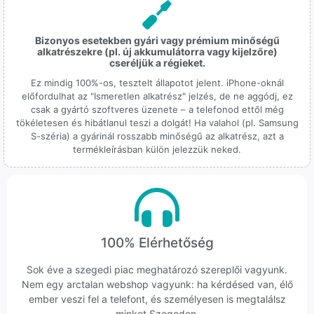
Bizonyos esetekben gyári vagy prémium minőségű
alkatrészekre (pl. új akkumulátorra vagy kijelzőre)
cseréljük a régieket.
Ez mindig 100%-os, tesztelt állapotot jelent. iPhone-oknál
előfordulhat az "Ismeretlen alkatrész" jelzés, de ne aggódj, ez
csak a gyártó szoftveres üzenete – a telefonod ettől még
tökéletesen és hibátlanul teszi a dolgát! Ha valahol (pl. Samsung
S-széria) a gyárinál rosszabb minőségű az alkatrész, azt a
termékleírásban külön jelezzük neked.
100% Elérhetőség
Sok éve a szegedi piac meghatározó szereplői vagyunk.
Nem egy arctalan webshop vagyunk: ha kérdésed van, élő
ember veszi fel a telefont, és személyesen is megtalálsz
minket Szegeden.