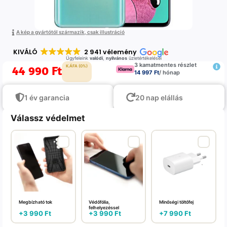
A kép a gyártótól származik, csak illustráció
KIVÁLÓ
2 941 vélemény
Ügyfeleink
valódi
,
nyilvános
üzletértékelései
3 kamatmentes részlet
44 990
Ft
K.ÁFA (0%)
14 997 Ft
/ hónap
1 év garancia
20 nap elállás
Válassz védelmet
Megbízható tok
Védőfólia,
Minőségi töltőfej
felhelyezéssel
+
3 990
Ft
+
3 990
Ft
+
7 990
Ft