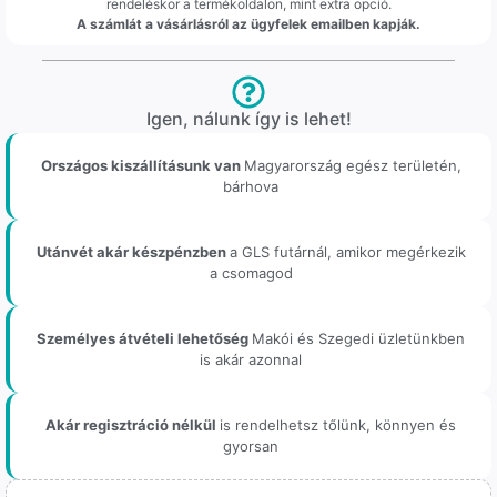
rendeléskor a termékoldalon, mint extra opció.
A számlát a vásárlásról az ügyfelek emailben kapják.
Igen, nálunk így is lehet!
Országos kiszállításunk van
Magyarország egész területén,
bárhova
Utánvét akár készpénzben
a GLS futárnál, amikor megérkezik
a csomagod
Személyes átvételi lehetőség
Makói és Szegedi üzletünkben
is akár azonnal
Akár regisztráció nélkül
is rendelhetsz tőlünk, könnyen és
gyorsan