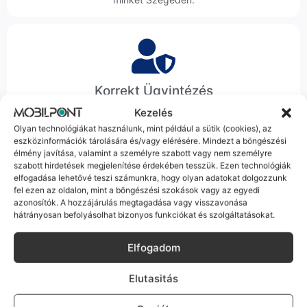
Korrekt Ügyintézés
Kezelés
Hibázni emberi dolog, de a felelősségvállalás nálunk alap.
Olyan technológiákat használunk, mint például a sütik (cookies), az
Ha ritkán előfordul egy hiba, nem kifogásokat keresünk,
eszközinformációk tárolására és/vagy elérésére. Mindezt a böngészési
hanem megoldást. Szakértő kollégáink azonnal kézbe
élmény javítása, valamint a személyre szabott vagy nem személyre
veszik az ügyedet.
szabott hirdetések megjelenítése érdekében tesszük. Ezen technológiák
elfogadása lehetővé teszi számunkra, hogy olyan adatokat dolgozzunk
fel ezen az oldalon, mint a böngészési szokások vagy az egyedi
azonosítók. A hozzájárulás megtagadása vagy visszavonása
hátrányosan befolyásolhat bizonyos funkciókat és szolgáltatásokat.
Elfogadom
Ingyenes Futár & Szerviz
Ha messze laksz, mi megyünk a készülékért. Garanciális
Elutasitás
probléma esetén küldjük a futárt, bevizsgáljuk a telefont, és
javítva vagy cserélve küldjük vissza – neked ez 0 Ft