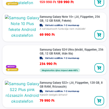
159 990
Ft
139 990
Ft
Prémium
Samsung Galaxy Note 10+ (Jó, Független, 256
GB, 12 GB RAM, Fekete)
Várható szállítás: 1-2 munkanap
A toll bluetooth funkciója nem működik!
69 990
Ft
Samsung Galaxy S24 Ultra (kiváló, független, 256
GB, 12 GB RAM, titán lila)
Várható szállítás: 1-2 munkanap
234 990
Ft
Gamer
Prémium
Megtakarítás újhoz képest
akár 40%
Samsung Galaxy S22+ (Jó, Független, 128 GB, 8
GB RAM, Rózsaszín)
Várható szállítás: 1-2 munkanap
Kijelzőn beégés látható!
79 990
Ft