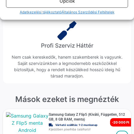
Opciók
költséggel jár.
Adatkezelési tájékoztató
Általános Szerződési Feltételek
Profi Szerviz Háttér
Nem csak kereskedők, hanem szakemberek is vagyunk.
Saját szervizünkben a legmodernebb eszközökkel
biztosítjuk, hogy a rendelt készüléked hosszú ideig hű
társad maradjon.
Mások ezeket is megnézték
Samsung Galaxy Z Flip5 (Kiváló, Független, 512
GB, 8 GB RAM, menta)
-
20 000 Ft
Várható szállítás: 1-2 munkanap
Kijelzőben pixelhiba található!