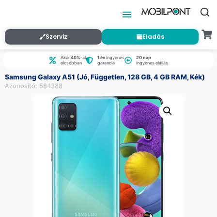
Szerviz
Eladás
Akár
40%
-al
1 év
ingyenes
20 nap
olcsóbban
garancia
ingyenes elállás
Samsung Galaxy A51 (Jó, Független, 128 GB, 4 GB RAM, Kék)
Azonosító: 584388