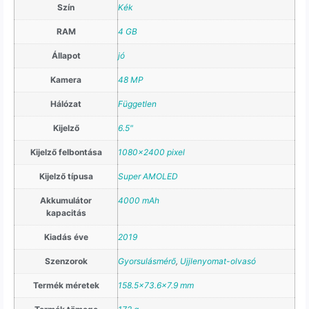
Szín
Kék
RAM
4 GB
Állapot
jó
Kamera
48 MP
Hálózat
Független
Kijelző
6.5"
Kijelző felbontása
1080×2400 pixel
Kijelző típusa
Super AMOLED
Akkumulátor
4000 mAh
kapacitás
Kiadás éve
2019
Szenzorok
Gyorsulásmérő
,
Ujjlenyomat-olvasó
Termék méretek
158.5×73.6×7.9 mm