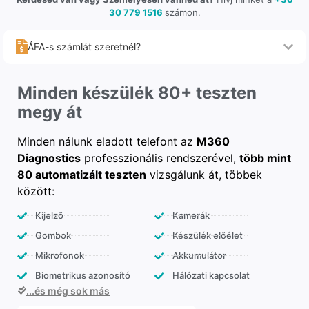
30 779 1516
számon.
ÁFA-s számlát szeretnél?
Minden készülék 80+ teszten
megy át
Minden nálunk eladott telefont az
M360
Diagnostics
professzionális rendszerével,
több mint
80 automatizált teszten
vizsgálunk át, többek
között:
Kijelző
Kamerák
Gombok
Készülék előélet
Mikrofonok
Akkumulátor
Biometrikus azonosító
Hálózati kapcsolat
...és még sok más