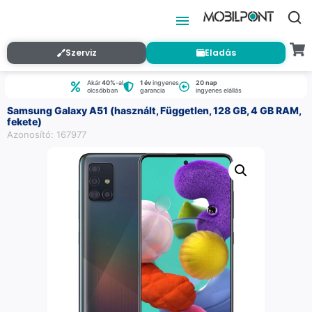
Szerviz
Eladás
Akár
40%
-al
1 év
ingyenes
20 nap
olcsóbban
garancia
ingyenes elállás
Samsung Galaxy A51 (használt, Független, 128 GB, 4 GB RAM,
fekete)
Azonosító: 167977