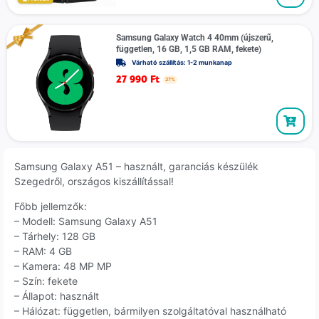
Samsung Galaxy Watch 4 40mm (újszerű,
független, 16 GB, 1,5 GB RAM, fekete)
Várható szállítás: 1-2 munkanap
27 990
Ft
27%
Samsung Galaxy A51 – használt, garanciás készülék
Szegedről, országos kiszállítással!
Főbb jellemzők:
– Modell: Samsung Galaxy A51
– Tárhely: 128 GB
– RAM: 4 GB
– Kamera: 48 MP MP
– Szín: fekete
– Állapot: használt
– Hálózat: független, bármilyen szolgáltatóval használható