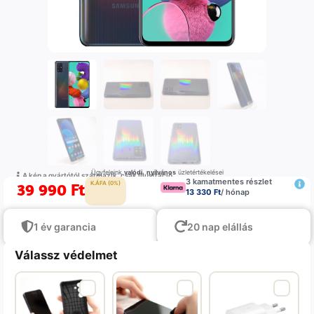
Ügyfeleink
valódi
,
nyilvános
üzletértékelései
A kép a gyártótól származik, csak illustráció
3 kamatmentes részlet
39 990
Ft
K.ÁFA (0%)
13 330 Ft
/ hónap
1 év garancia
20 nap elállás
Válassz védelmet