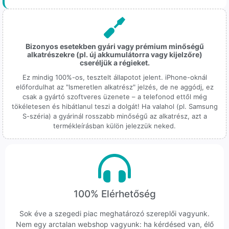
Bizonyos esetekben gyári vagy prémium minőségű
alkatrészekre (pl. új akkumulátorra vagy kijelzőre)
cseréljük a régieket.
Ez mindig 100%-os, tesztelt állapotot jelent. iPhone-oknál
előfordulhat az "Ismeretlen alkatrész" jelzés, de ne aggódj, ez
csak a gyártó szoftveres üzenete – a telefonod ettől még
tökéletesen és hibátlanul teszi a dolgát! Ha valahol (pl. Samsung
S-széria) a gyárinál rosszabb minőségű az alkatrész, azt a
termékleírásban külön jelezzük neked.
100% Elérhetőség
Sok éve a szegedi piac meghatározó szereplői vagyunk.
Nem egy arctalan webshop vagyunk: ha kérdésed van, élő