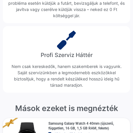
probléma esetén küldjük a futárt, bevizsgáljuk a telefont, és
javítva vagy cserélve küldjük vissza – neked ez 0 Ft
költséggel jár.
Profi Szerviz Háttér
Nem csak kereskedők, hanem szakemberek is vagyunk.
Saját szervizünkben a legmodernebb eszközökkel
biztosítjuk, hogy a rendelt készüléked hosszú ideig hű
társad maradjon.
Mások ezeket is megnézték
Samsung Galaxy Watch 4 40mm (újszerű,
független, 16 GB, 1,5 GB RAM, fekete)