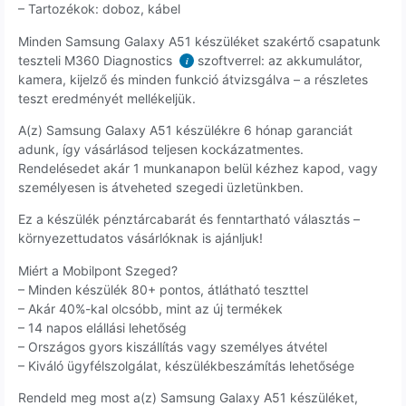
– Tartozékok: doboz, kábel
Minden Samsung Galaxy A51 készüléket szakértő csapatunk
teszteli M360 Diagnostics
szoftverrel: az akkumulátor,
i
kamera, kijelző és minden funkció átvizsgálva – a részletes
teszt eredményét mellékeljük.
A(z) Samsung Galaxy A51 készülékre 6 hónap garanciát
adunk, így vásárlásod teljesen kockázatmentes.
Rendelésedet akár 1 munkanapon belül kézhez kapod, vagy
személyesen is átveheted szegedi üzletünkben.
Ez a készülék pénztárcabarát és fenntartható választás –
környezettudatos vásárlóknak is ajánljuk!
Miért a Mobilpont Szeged?
– Minden készülék 80+ pontos, átlátható teszttel
– Akár 40%-kal olcsóbb, mint az új termékek
– 14 napos elállási lehetőség
– Országos gyors kiszállítás vagy személyes átvétel
– Kiváló ügyfélszolgálat, készülékbeszámítás lehetősége
Rendeld meg most a(z) Samsung Galaxy A51 készüléket,