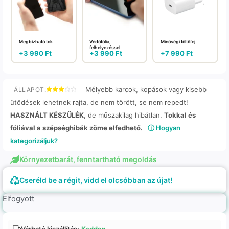
Megbízható tok
Védőfólia,
Minőségi töltőfej
felhelyezéssel
+
3 990
Ft
+
3 990
Ft
+
7 990
Ft
Mélyebb karcok, kopások vagy kisebb
ÁLLAPOT:
ütődések lehetnek rajta, de nem törött, se nem repedt!
HASZNÁLT KÉSZÜLÉK
, de műszakilag hibátlan.
Tokkal és
fóliával a szépséghibák zöme elfedhető.
ⓘ Hogyan
kategorizáljuk?
Környezetbarát, fenntartható megoldás
Cseréld be a régit, vidd el olcsóbban az újat!
Elfogyott
Várható kiszállítás:
Kedden