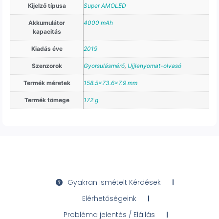
Kijelző típusa
Super AMOLED
Akkumulátor
4000 mAh
kapacitás
Kiadás éve
2019
Szenzorok
Gyorsulásmérő
,
Ujjlenyomat-olvasó
Termék méretek
158.5×73.6×7.9 mm
Termék tömege
172 g
Gyakran Ismételt Kérdések
Elérhetőségeink
Probléma jelentés / Elállás