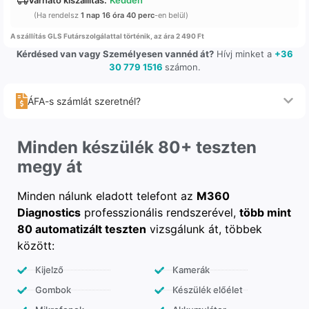
(Ha rendelsz
1 nap 16 óra 40 perc
-en belül)
A szállítás GLS Futárszolgálattal történik, az ára 2 490 Ft
Kérdésed van vagy Személyesen vannéd át?
Hívj minket a
+36
30 779 1516
számon.
ÁFA-s számlát szeretnél?
Minden készülék 80+ teszten
megy át
Minden nálunk eladott telefont az
M360
Diagnostics
professzionális rendszerével,
több mint
80 automatizált teszten
vizsgálunk át, többek
között:
Kijelző
Kamerák
Gombok
Készülék előélet