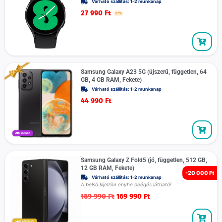
Várható szállítás: 1-2 munkanap
27 990
Ft
27%
Samsung Galaxy A23 5G (újszerű, független, 64
GB, 4 GB RAM, Fekete)
Várható szállítás: 1-2 munkanap
44 990
Ft
Gamer
Samsung Galaxy Z Fold5 (jó, független, 512 GB,
12 GB RAM, Fekete)
-
20 000 Ft
Várható szállítás: 1-2 munkanap
A belső kijelzön enyhe beégés látható!
189 990
Ft
169 990
Ft
Prémium