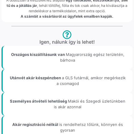
A dobozban a készülékhez alapból
egy töltőkábel, köszönőkártya, SIM
tű és a jótállás jár
, tehát töltőfej, fólia és tok csak akkor, ha kiválasztja a
rendeléskor a termékoldalon, mint extra opció.
A számlát a vásárlásról az ügyfelek emailben kapják.
Igen, nálunk így is lehet!
Országos kiszállításunk van
Magyarország egész területén,
bárhova
Utánvét akár készpénzben
a GLS futárnál, amikor megérkezik
a csomagod
Személyes átvételi lehetőség
Makói és Szegedi üzletünkben
is akár azonnal
Akár regisztráció nélkül
is rendelhetsz tőlünk, könnyen és
gyorsan