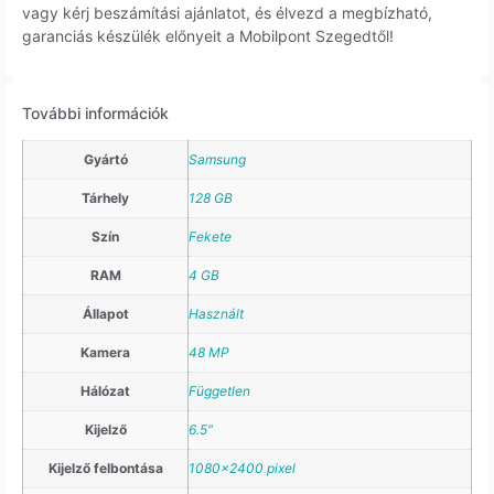
vagy kérj beszámítási ajánlatot, és élvezd a megbízható,
garanciás készülék előnyeit a Mobilpont Szegedtől!
További információk
Gyártó
Samsung
Tárhely
128 GB
Szín
Fekete
RAM
4 GB
Állapot
Használt
Kamera
48 MP
Hálózat
Független
Kijelző
6.5"
Kijelző felbontása
1080×2400 pixel