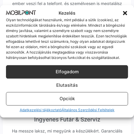
ember veszi fel a telefont, és személyesen is megtalálsz
minket Szegeden.
Kezelés
Olyan technológiákat használunk, mint például a sütik (cookies), az
eszközinformációk tárolására és/vagy elérésére. Mindezt a böngészési
élmény javítása, valamint a személyre szabott vagy nem személyre
szabott hirdetések megjelenítése érdekében tesszük. Ezen technológiák
elfogadása lehetővé teszi számunkra, hogy olyan adatokat dolgozzunk
fel ezen az oldalon, mint a böngészési szokások vagy az egyedi
Korrekt Ügyintézés
azonosítók. A hozzájárulás megtagadása vagy visszavonása
hátrányosan befolyásolhat bizonyos funkciókat és szolgáltatásokat.
Hibázni emberi dolog, de a felelősségvállalás nálunk alap.
Ha ritkán előfordul egy hiba, nem kifogásokat keresünk,
Elfogadom
hanem megoldást. Szakértő kollégáink azonnal kézbe
veszik az ügyedet.
Elutasitás
Opciók
Adatkezelési tájékoztató
Általános Szerződési Feltételek
Ingyenes Futár & Szerviz
Ha messze laksz, mi megyünk a készülékért. Garanciális