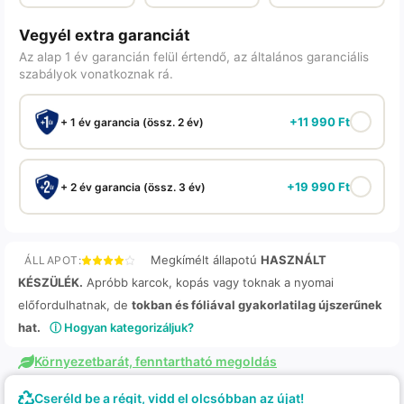
Vegyél extra garanciát
Az alap 1 év garancián felül értendő, az általános garanciális
szabályok vonatkoznak rá.
+
11 990
Ft
+ 1 év garancia (össz. 2 év)
+
19 990
Ft
+ 2 év garancia (össz. 3 év)
Megkímélt állapotú
HASZNÁLT
ÁLLAPOT:
KÉSZÜLÉK.
Apróbb karcok, kopás vagy toknak a nyomai
előfordulhatnak, de
tokban és fóliával gyakorlatilag újszerűnek
hat.
ⓘ Hogyan kategorizáljuk?
Környezetbarát, fenntartható megoldás
Cseréld be a régit, vidd el olcsóbban az újat!