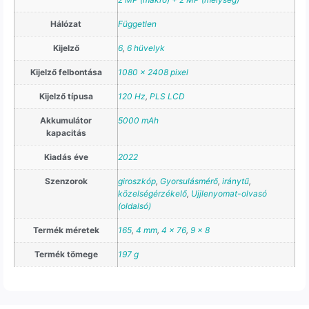
Hálózat
Független
Kijelző
6
,
6 hüvelyk
Kijelző felbontása
1080 x 2408 pixel
Kijelző típusa
120 Hz
,
PLS LCD
Akkumulátor
5000 mAh
kapacitás
Kiadás éve
2022
Szenzorok
giroszkóp
,
Gyorsulásmérő
,
iránytű
,
közelségérzékelő
,
Ujjlenyomat-olvasó
(oldalsó)
Termék méretek
165
,
4 mm
,
4 x 76
,
9 x 8
Termék tömege
197 g