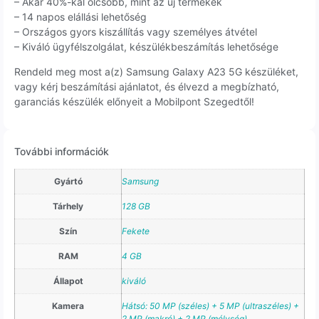
– Akár 40%-kal olcsóbb, mint az új termékek
– 14 napos elállási lehetőség
– Országos gyors kiszállítás vagy személyes átvétel
– Kiváló ügyfélszolgálat, készülékbeszámítás lehetősége
Rendeld meg most a(z) Samsung Galaxy A23 5G készüléket,
vagy kérj beszámítási ajánlatot, és élvezd a megbízható,
garanciás készülék előnyeit a Mobilpont Szegedtől!
További információk
Gyártó
Samsung
Tárhely
128 GB
Szín
Fekete
RAM
4 GB
Állapot
kiváló
Kamera
Hátsó: 50 MP (széles) + 5 MP (ultraszéles) +
2 MP (makró) + 2 MP (mélység)