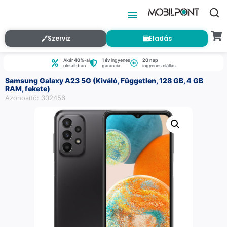
Szerviz
Eladás
Akár
40%
-al
1 év
ingyenes
20 nap
olcsóbban
garancia
ingyenes elállás
Samsung Galaxy A23 5G (Kiváló, Független, 128 GB, 4 GB
RAM, fekete)
Azonosító: 302456