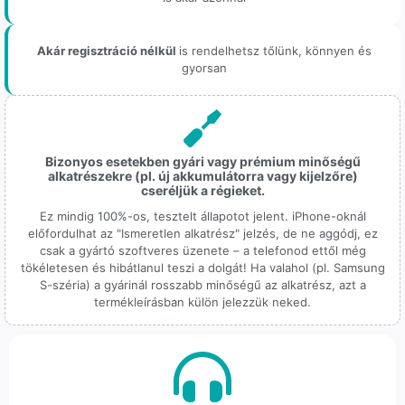
Akár regisztráció nélkül
is rendelhetsz tőlünk, könnyen és
gyorsan
Bizonyos esetekben gyári vagy prémium minőségű
alkatrészekre (pl. új akkumulátorra vagy kijelzőre)
cseréljük a régieket.
Ez mindig 100%-os, tesztelt állapotot jelent. iPhone-oknál
előfordulhat az "Ismeretlen alkatrész" jelzés, de ne aggódj, ez
csak a gyártó szoftveres üzenete – a telefonod ettől még
tökéletesen és hibátlanul teszi a dolgát! Ha valahol (pl. Samsung
S-széria) a gyárinál rosszabb minőségű az alkatrész, azt a
termékleírásban külön jelezzük neked.