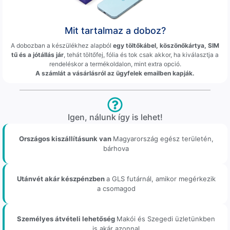
Mit tartalmaz a doboz?
A dobozban a készülékhez alapból
egy töltőkábel, köszönőkártya, SIM
tű és a jótállás jár
, tehát töltőfej, fólia és tok csak akkor, ha kiválasztja a
rendeléskor a termékoldalon, mint extra opció.
A számlát a vásárlásról az ügyfelek emailben kapják.
Igen, nálunk így is lehet!
Országos kiszállításunk van
Magyarország egész területén,
bárhova
Utánvét akár készpénzben
a GLS futárnál, amikor megérkezik
a csomagod
Személyes átvételi lehetőség
Makói és Szegedi üzletünkben
is akár azonnal