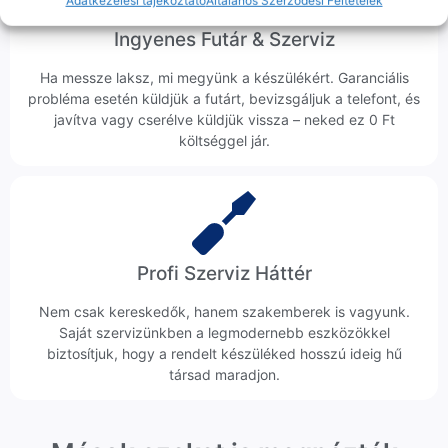
Adatkezelési tájékoztató
Általános Szerződési Feltételek
Ingyenes Futár & Szerviz
Ha messze laksz, mi megyünk a készülékért. Garanciális
probléma esetén küldjük a futárt, bevizsgáljuk a telefont, és
javítva vagy cserélve küldjük vissza – neked ez 0 Ft
költséggel jár.
Profi Szerviz Háttér
Nem csak kereskedők, hanem szakemberek is vagyunk.
Saját szervizünkben a legmodernebb eszközökkel
biztosítjuk, hogy a rendelt készüléked hosszú ideig hű
társad maradjon.