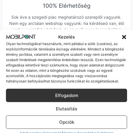
100% Elérhetőség
Sok éve a szegedi piac meghatározó szereplői vagyunk.
Nem egy arctalan webshop vagyunk: ha kérdésed van, élő
ember veszi fel a telefont, és személyesen is megtalálsz
minket Szegeden.
Kezelés
Olyan technológiákat használunk, mint például a sütik (cookies), az
eszközinformációk tárolására és/vagy elérésére. Mindezt a böngészési
élmény javítása, valamint a személyre szabott vagy nem személyre
szabott hirdetések megjelenítése érdekében tesszük. Ezen technológiák
elfogadása lehetővé teszi számunkra, hogy olyan adatokat dolgozzunk
fel ezen az oldalon, mint a böngészési szokások vagy az egyedi
Korrekt Ügyintézés
azonosítók. A hozzájárulás megtagadása vagy visszavonása
hátrányosan befolyásolhat bizonyos funkciókat és szolgáltatásokat.
Hibázni emberi dolog, de a felelősségvállalás nálunk alap.
Ha ritkán előfordul egy hiba, nem kifogásokat keresünk,
Elfogadom
hanem megoldást. Szakértő kollégáink azonnal kézbe
veszik az ügyedet.
Elutasitás
Opciók