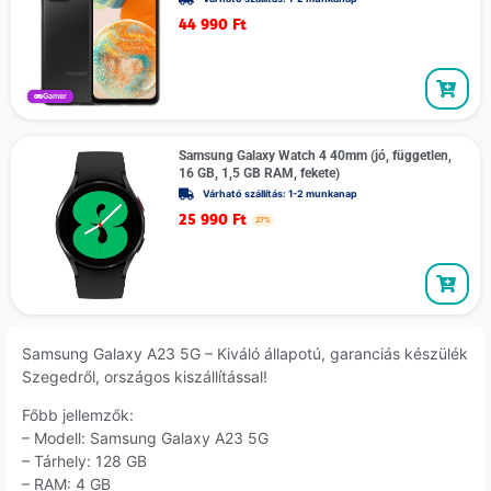
44 990
Ft
Gamer
Samsung Galaxy Watch 4 40mm (jó, független,
16 GB, 1,5 GB RAM, fekete)
Várható szállítás: 1-2 munkanap
25 990
Ft
27%
Samsung Galaxy A23 5G – Kiváló állapotú, garanciás készülék
Szegedről, országos kiszállítással!
Főbb jellemzők:
– Modell: Samsung Galaxy A23 5G
– Tárhely: 128 GB
– RAM: 4 GB