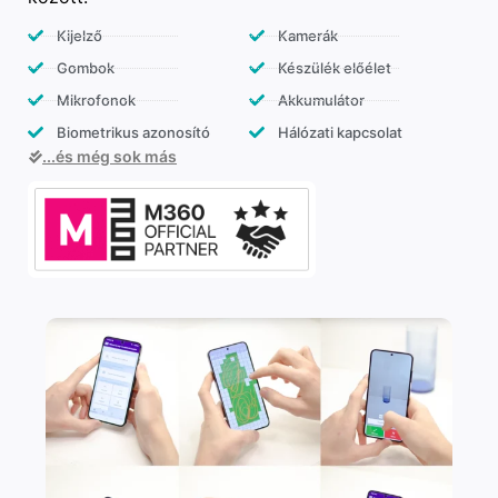
Kijelző
Kamerák
Gombok
Készülék előélet
Mikrofonok
Akkumulátor
Biometrikus azonosító
Hálózati kapcsolat
...és még sok más