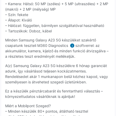
– Kamera: Hátsó: 50 MP (széles) + 5 MP (ultraszéles) + 2 MP
(makró) + 2 MP (mélység) MP
– Szín: fekete
– Állapot: Kiváló
– Hálózat: független, bármilyen szolgáltatóval használható
– Tartozékok: Doboz, kábel
Minden Samsung Galaxy A23 5G készüléket szakértő
csapatunk teszteli M360 Diagnostics
szoftverrel: az
i
akkumulátor, kamera, kijelző és minden funkció átvizsgálva –
a részletes teszt eredményét mellékeljük.
A(z) Samsung Galaxy A23 5G készülékre 6 hónap garanciát
adunk, így vásárlásod teljesen kockázatmentes.
Rendelésedet akár 1 munkanapon belül kézhez kapod, vagy
személyesen is átveheted szegedi üzletünkben.
Ez a készülék pénztárcabarát és fenntartható választás –
környezettudatos vásárlóknak is ajánljuk!
Miért a Mobilpont Szeged?
– Minden készülék 80+ pontos, átlátható teszttel