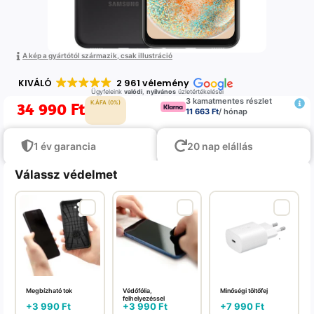
A kép a gyártótól származik, csak illustráció
KIVÁLÓ
2 961 vélemény
Ügyfeleink
valódi
,
nyilvános
üzletértékelései
3 kamatmentes részlet
34 990
Ft
K.ÁFA (0%)
11 663 Ft
/ hónap
1 év garancia
20 nap elállás
Válassz védelmet
Megbízható tok
Védőfólia,
Minőségi töltőfej
felhelyezéssel
+
3 990
Ft
+
3 990
Ft
+
7 990
Ft