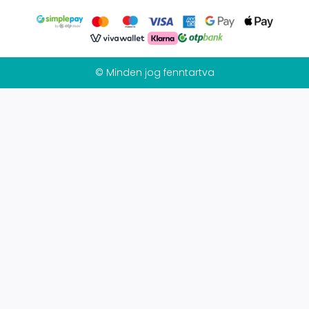
© Minden jog fenntartva