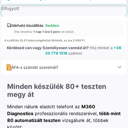
Elfogyott
Várható kiszállítás:
Kedden
(Ha rendelsz
1 nap 1 óra 5 perc
-en belül)
A szállítás GLS Futárszolgálattal történik, az ára 2 490 Ft
Kérdésed van vagy Személyesen vannéd át?
Hívj minket a
+36
30 779 1516
számon.
ÁFA-s számlát szeretnél?
Minden készülék 80+ teszten
megy át
Minden nálunk eladott telefont az
M360
Diagnostics
professzionális rendszerével,
több mint
80 automatizált teszten
vizsgálunk át, többek
között: