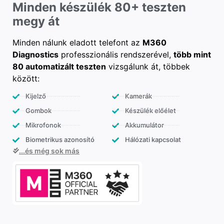
Minden készülék 80+ teszten
megy át
Minden nálunk eladott telefont az
M360
Diagnostics
professzionális rendszerével,
több mint
80 automatizált teszten
vizsgálunk át, többek
között:
Kijelző
Kamerák
Gombok
Készülék előélet
Mikrofonok
Akkumulátor
Biometrikus azonosító
Hálózati kapcsolat
...és még sok más