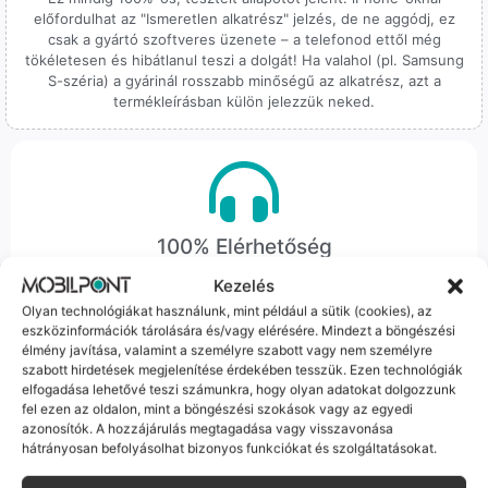
előfordulhat az "Ismeretlen alkatrész" jelzés, de ne aggódj, ez
csak a gyártó szoftveres üzenete – a telefonod ettől még
tökéletesen és hibátlanul teszi a dolgát! Ha valahol (pl. Samsung
S-széria) a gyárinál rosszabb minőségű az alkatrész, azt a
termékleírásban külön jelezzük neked.
100% Elérhetőség
Kezelés
Sok éve a szegedi piac meghatározó szereplői vagyunk.
Nem egy arctalan webshop vagyunk: ha kérdésed van, élő
Olyan technológiákat használunk, mint például a sütik (cookies), az
eszközinformációk tárolására és/vagy elérésére. Mindezt a böngészési
ember veszi fel a telefont, és személyesen is megtalálsz
élmény javítása, valamint a személyre szabott vagy nem személyre
minket Szegeden.
szabott hirdetések megjelenítése érdekében tesszük. Ezen technológiák
elfogadása lehetővé teszi számunkra, hogy olyan adatokat dolgozzunk
fel ezen az oldalon, mint a böngészési szokások vagy az egyedi
azonosítók. A hozzájárulás megtagadása vagy visszavonása
hátrányosan befolyásolhat bizonyos funkciókat és szolgáltatásokat.