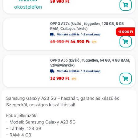
59 990
Ft
OPPO A77s (kiváló , független, 128 GB, 8 GB
RAM, Csillagos fekete)
-
5 000 Ft
Várható szállítás: 1-2 munkanap
49 990
Ft
44 990
Ft
27%
OPPO A55 (kiváló , független, 64 GB, 4 GB RAM,
Szivárványkék)
Várható szállítás: 1-2 munkanap
32 990
Ft
27%
Samsung Galaxy A23 5G – használt, garanciás készülék
Szegedről, országos kiszállítással!
Főbb jellemzők:
– Modell: Samsung Galaxy A23 5G
– Tárhely: 128 GB
– RAM: 4 GB