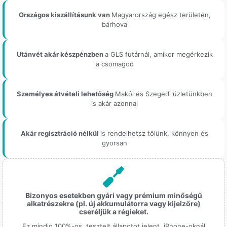
Országos kiszállításunk van
Magyarország egész területén,
bárhova
Utánvét akár készpénzben
a GLS futárnál, amikor megérkezik
a csomagod
Személyes átvételi lehetőség
Makói és Szegedi üzletünkben
is akár azonnal
Akár regisztráció nélkül
is rendelhetsz tőlünk, könnyen és
gyorsan
Bizonyos esetekben gyári vagy prémium minőségű
alkatrészekre (pl. új akkumulátorra vagy kijelzőre)
cseréljük a régieket.
Ez mindig 100%-os, tesztelt állapotot jelent. iPhone-oknál