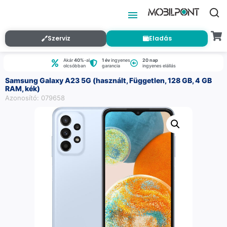
Szerviz
Eladás
Akár
40%
-al
1 év
ingyenes
20 nap
olcsóbban
garancia
ingyenes elállás
Samsung Galaxy A23 5G (használt, Független, 128 GB, 4 GB
RAM, kék)
Azonosító: 079658