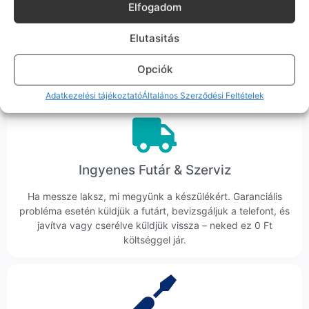
Korrekt Ügyintézés
Elfogadom
Hibázni emberi dolog, de a felelősségvállalás nálunk alap.
Elutasitás
Ha ritkán előfordul egy hiba, nem kifogásokat keresünk,
hanem megoldást. Szakértő kollégáink azonnal kézbe
Opciók
veszik az ügyedet.
Adatkezelési tájékoztató
Általános Szerződési Feltételek
Ingyenes Futár & Szerviz
Ha messze laksz, mi megyünk a készülékért. Garanciális
probléma esetén küldjük a futárt, bevizsgáljuk a telefont, és
javítva vagy cserélve küldjük vissza – neked ez 0 Ft
költséggel jár.