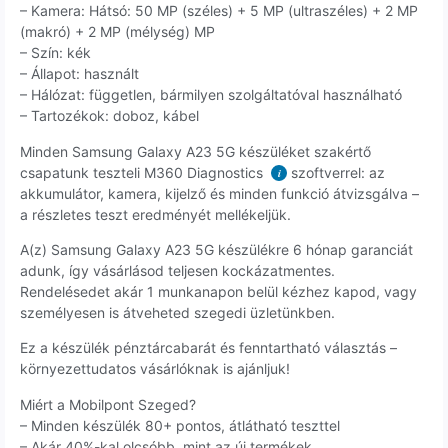
– Kamera: Hátsó: 50 MP (széles) + 5 MP (ultraszéles) + 2 MP
(makró) + 2 MP (mélység) MP
– Szín: kék
– Állapot: használt
– Hálózat: független, bármilyen szolgáltatóval használható
– Tartozékok: doboz, kábel
Minden Samsung Galaxy A23 5G készüléket szakértő
csapatunk teszteli M360 Diagnostics
szoftverrel: az
i
akkumulátor, kamera, kijelző és minden funkció átvizsgálva –
a részletes teszt eredményét mellékeljük.
A(z) Samsung Galaxy A23 5G készülékre 6 hónap garanciát
adunk, így vásárlásod teljesen kockázatmentes.
Rendelésedet akár 1 munkanapon belül kézhez kapod, vagy
személyesen is átveheted szegedi üzletünkben.
Ez a készülék pénztárcabarát és fenntartható választás –
környezettudatos vásárlóknak is ajánljuk!
Miért a Mobilpont Szeged?
– Minden készülék 80+ pontos, átlátható teszttel
– Akár 40%-kal olcsóbb, mint az új termékek