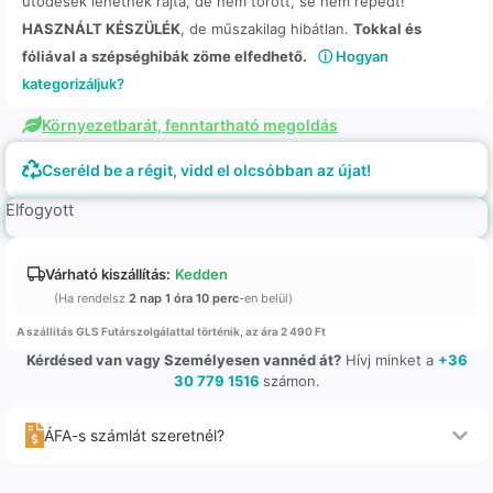
ütődések lehetnek rajta, de nem törött, se nem repedt!
HASZNÁLT KÉSZÜLÉK
, de műszakilag hibátlan.
Tokkal és
fóliával a szépséghibák zöme elfedhető.
ⓘ Hogyan
kategorizáljuk?
Környezetbarát, fenntartható megoldás
Cseréld be a régit, vidd el olcsóbban az újat!
Elfogyott
Várható kiszállítás:
Kedden
(Ha rendelsz
2 nap 1 óra 10 perc
-en belül)
A szállítás GLS Futárszolgálattal történik, az ára 2 490 Ft
Kérdésed van vagy Személyesen vannéd át?
Hívj minket a
+36
30 779 1516
számon.
ÁFA-s számlát szeretnél?