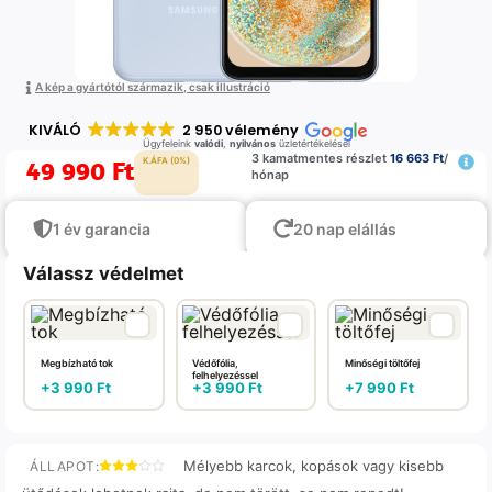
A kép a gyártótól származik, csak illustráció
KIVÁLÓ
2 950 vélemény
Ügyfeleink
valódi
,
nyilvános
üzletértékelései
3 kamatmentes részlet
16 663 Ft
/
49 990
Ft
K.ÁFA (0%)
hónap
1 év garancia
20 nap elállás
Válassz védelmet
Megbízható tok
Védőfólia,
Minőségi töltőfej
felhelyezéssel
+
3 990
Ft
+
3 990
Ft
+
7 990
Ft
Mélyebb karcok, kopások vagy kisebb
ÁLLAPOT: