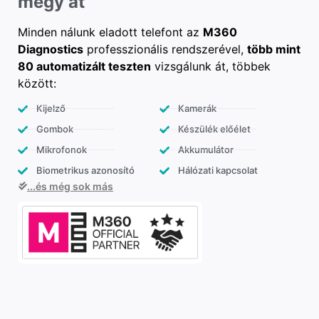
megy át
Minden nálunk eladott telefont az
M360
Diagnostics
professzionális rendszerével,
több mint
80 automatizált teszten
vizsgálunk át, többek
között:
Kijelző
Kamerák
Gombok
Készülék előélet
Mikrofonok
Akkumulátor
Biometrikus azonosító
Hálózati kapcsolat
...és még sok más