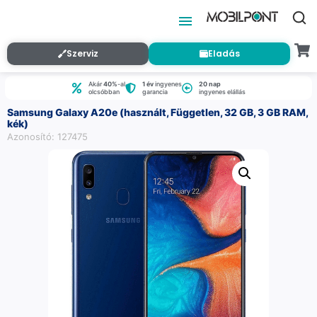
Szerviz
Eladás
Akár
40%
-al
1 év
ingyenes
20 nap
olcsóbban
garancia
ingyenes elállás
Samsung Galaxy A20e (használt, Független, 32 GB, 3 GB RAM,
kék)
Azonosító: 127475