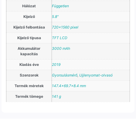
Hálózat
Független
Kijelző
5.8"
Kijelző felbontása
720×1560 pixel
Kijelző típusa
TFT LCD
Akkumulátor
3000 mAh
kapacitás
Kiadás éve
2019
Szenzorok
Gyorsulásmérő
,
Ujjlenyomat-olvasó
Termék méretek
147.4×69.7×8.4 mm
Termék tömege
141 g