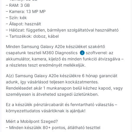
– RAM: 3 GB
– Kamera: 13 MP MP
– Szín: kék
– Állapot: használt
– Hálózat: független, bármilyen szolgáltatóval használható
– Tartozékok: doboz, kábel
Minden Samsung Galaxy A20e készüléket szakértő
csapatunk teszteli M360 Diagnostics
szoftverrel: az
i
akkumulátor, kamera, kijelző és minden funkció átvizsgálva –
a részletes teszt eredményét mellékeljük.
A(z) Samsung Galaxy A20e készülékre 6 hónap garanciát
adunk, így vásárlásod teljesen kockázatmentes.
Rendelésedet akár 1 munkanapon belül kézhez kapod, vagy
személyesen is átveheted szegedi üzletünkben.
Ez a készülék pénztárcabarát és fenntartható választás –
környezettudatos vásárlóknak is ajánljuk!
Miért a Mobilpont Szeged?
– Minden készülék 80+ pontos, átlátható teszttel