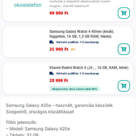
nyelvűek a telepített alkalmazások nyelve
magyar., Cserélt képernyő!
99 990
Ft
Samsung Galaxy Watch 4 40mm (kiváló,
független, 16 GB, 1,5 GB RAM, fekete)
Várható szállítás: 1-2 munkanap
25 990
Ft
27%
Xiaomi Redmi Watch 4 (Jó , , 16 GB, RAM, fehér)
Várható szállítás: 1-2 munkanap
28 999
Ft
Megtakarítás újhoz képest
akár 40%
Samsung Galaxy A20e – használt, garanciás készülék
Szegedről, országos kiszállítással!
Főbb jellemzők:
– Modell: Samsung Galaxy A20e
– Tárhely: 32 GB