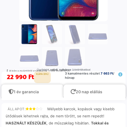
Ügyfeleink
valódi
,
nyilvános
üzletértékelései
A kép a gyártótól származik, csak illustráció
3 kamatmentes részlet
7 663 Ft
/
22 990
Ft
K.ÁFA (0%)
hónap
1 év garancia
20 nap elállás
Mélyebb karcok, kopások vagy kisebb
ÁLLAPOT:
ütődések lehetnek rajta, de nem törött, se nem repedt!
HASZNÁLT KÉSZÜLÉK
, de műszakilag hibátlan.
Tokkal és