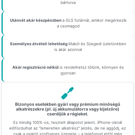
bárhova
Utánvét akár készpénzben
a GLS futárnál, amikor megérkezik
a csomagod
Személyes átvételi lehetőség
Makói és Szegedi üzletünkben
is akár azonnal
Akár regisztráció nélkül
is rendelhetsz tőlünk, könnyen és
gyorsan
Bizonyos esetekben gyári vagy prémium minőségű
alkatrészekre (pl. új akkumulátorra vagy kijelzőre)
cseréljük a régieket.
Ez mindig 100%-os, tesztelt állapotot jelent. iPhone-oknál
előfordulhat az "Ismeretlen alkatrész" jelzés, de ne aggódj, ez
csak a gyártó szoftveres üzenete – a telefonod ettől még