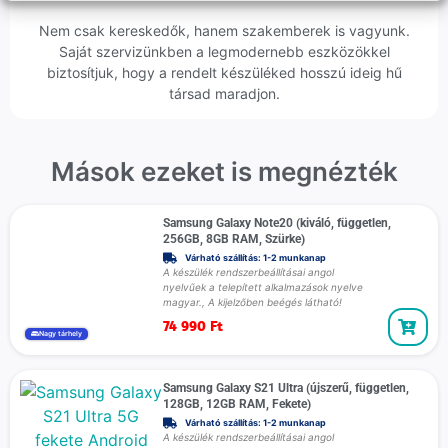
Nem csak kereskedők, hanem szakemberek is vagyunk.
Saját szervizünkben a legmodernebb eszközökkel
biztosítjuk, hogy a rendelt készüléked hosszú ideig hű
társad maradjon.
Mások ezeket is megnézték
Samsung Galaxy Note20 (kiváló, független,
256GB, 8GB RAM, Szürke)
Várható szállítás: 1-2 munkanap
A készülék rendszerbeállításai angol
nyelvűek a telepített alkalmazások nyelve
magyar., A kijelzőben beégés látható!
74 990
Ft
Nagy tárhely
Samsung Galaxy S21 Ultra (újszerű, független,
128GB, 12GB RAM, Fekete)
Várható szállítás: 1-2 munkanap
A készülék rendszerbeállításai angol