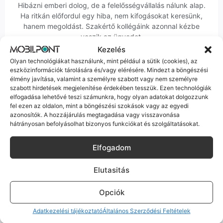
Hibázni emberi dolog, de a felelősségvállalás nálunk alap.
Ha ritkán előfordul egy hiba, nem kifogásokat keresünk,
hanem megoldást. Szakértő kollégáink azonnal kézbe
veszik az ügyedet.
Kezelés
Olyan technológiákat használunk, mint például a sütik (cookies), az
eszközinformációk tárolására és/vagy elérésére. Mindezt a böngészési
élmény javítása, valamint a személyre szabott vagy nem személyre
szabott hirdetések megjelenítése érdekében tesszük. Ezen technológiák
elfogadása lehetővé teszi számunkra, hogy olyan adatokat dolgozzunk
Ingyenes Futár & Szerviz
fel ezen az oldalon, mint a böngészési szokások vagy az egyedi
azonosítók. A hozzájárulás megtagadása vagy visszavonása
Ha messze laksz, mi megyünk a készülékért. Garanciális
hátrányosan befolyásolhat bizonyos funkciókat és szolgáltatásokat.
probléma esetén küldjük a futárt, bevizsgáljuk a telefont, és
javítva vagy cserélve küldjük vissza – neked ez 0 Ft
Elfogadom
költséggel jár.
Elutasitás
Opciók
Adatkezelési tájékoztató
Általános Szerződési Feltételek
Profi Szerviz Háttér