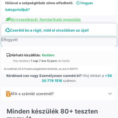
fóliával a szépséghibák zöme elfedhető.
ⓘ Hogyan
kategorizáljuk?
Környezetbarát, fenntartható megoldás
Cseréld be a régit, vidd el olcsóbban az újat!
Elfogyott
Várható kiszállítás:
Kedden
(Ha rendelsz
1 nap 7 óra 13 perc
-en belül)
A szállítás GLS Futárszolgálattal történik, az ára 2 490 Ft
Kérdésed van vagy Személyesen vannéd át?
Hívj minket a
+36
30 779 1516
számon.
ÁFA-s számlát szeretnél?
Minden készülék 80+ teszten