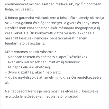
eredményeket minden esetben mellékeljük, így Ön pontosan
tudja, mit vásárol.
6 hónap garanciát vállalunk erre a készülékre, amely biztosítja
az Ön nyugalmát és elégedettségét. A gyors és kényelmes
kiszállításnak köszönhetően akár másnapra megkaphatja új
készülékét. Ha Ön környezettudatos vásárló, akkor ez a
használt készülék nemcsak pénztárcabarát, hanem
fenntartható választás is.
Miért érdemes nálunk vásárolni?
– Alaposan tesztelt és átlátható állapotú készülékek.
– Akár 40%-kal olcsóbban, mint az új termékek.
– 14 napos elállási lehetőség.
– Gyors kiszállítás, akár 1 nap alatt.
– Kiváló ügyfélszolgálat, amely mindig az Ön rendelkezésére
áll.
Ne habozzon! Rendelje meg most, és élvezze új készüléke
nyújtotta lehetőségeket megbízható forrásból!