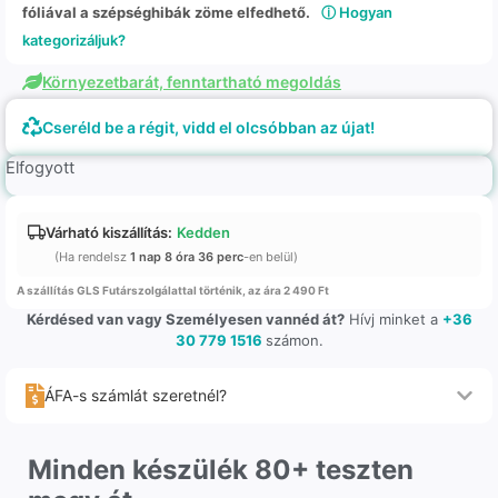
fóliával a szépséghibák zöme elfedhető.
ⓘ Hogyan
kategorizáljuk?
Környezetbarát, fenntartható megoldás
Cseréld be a régit, vidd el olcsóbban az újat!
Elfogyott
Várható kiszállítás:
Kedden
(Ha rendelsz
1 nap 8 óra 36 perc
-en belül)
A szállítás GLS Futárszolgálattal történik, az ára 2 490 Ft
Kérdésed van vagy Személyesen vannéd át?
Hívj minket a
+36
30 779 1516
számon.
ÁFA-s számlát szeretnél?
Minden készülék 80+ teszten