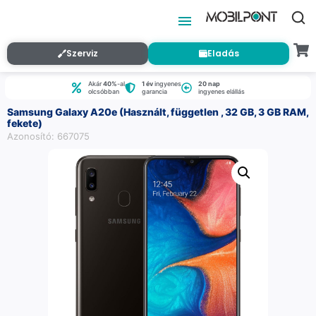
Szerviz
Eladás
Akár
40%
-al
1 év
ingyenes
20 nap
olcsóbban
garancia
ingyenes elállás
Samsung Galaxy A20e (Használt, független , 32 GB, 3 GB RAM,
fekete)
Azonosító: 667075