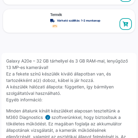
Termék
Várható szállítás: 1-2 munkanap
27%
Galaxy A20e – 32 GB tárhellyel és 3 GB RAM-mal, lenyűgöző
13 MP-es kamerával!
Ez a fekete színű készülék kiváló állapotban van, és
tartozékként a(z) doboz, kábel is jár hozzá.
A készülék hálózati állapota: független, így bármilyen
szolgáltatóval használható.
Egyéb információ:
Minden általunk kínált készüléket alaposan teszteltünk a
M360 Diagnostics
szoftverünkkel, hogy biztosítsuk a
i
tökéletes működést. Ez magában foglalja az akkumulátor
állapotának vizsgálatát, a kamerák működésének
ellenőrzését, valamint az esztétikai állapot felmérését is. Az