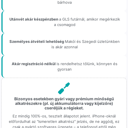
bárhova
Utánvét akár készpénzben
a GLS futárnál, amikor megérkezik
a csomagod
Személyes átvételi lehetőség
Makói és Szegedi üzletünkben
is akár azonnal
Akár regisztráció nélkül
is rendelhetsz tőlünk, könnyen és
gyorsan
Bizonyos esetekben gyári vagy prémium minőségű
alkatrészekre (pl. új akkumulátorra vagy kijelzőre)
cseréljük a régieket.
Ez mindig 100%-os, tesztelt állapotot jelent. iPhone-oknál
előfordulhat az "Ismeretlen alkatrész" jelzés, de ne aggódj, ez
csak a gyártó szoftveres üzenete – a telefonod ettől még