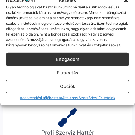
Hibázni emberi dolog, de a felelősségvállalás nálunk alap.
Olyan technológiákat használunk, mint például a sütik (cookies), az
Ha ritkán előfordul egy hiba, nem kifogásokat keresünk,
eszközinformációk tárolására és/vagy elérésére. Mindezt a böngészési
hanem megoldást. Szakértő kollégáink azonnal kézbe
élmény javítása, valamint a személyre szabott vagy nem személyre
veszik az ügyedet.
szabott hirdetések megjelenítése érdekében tesszük. Ezen technológiák
elfogadása lehetővé teszi számunkra, hogy olyan adatokat dolgozzunk
fel ezen az oldalon, mint a böngészési szokások vagy az egyedi
azonosítók. A hozzájárulás megtagadása vagy visszavonása
hátrányosan befolyásolhat bizonyos funkciókat és szolgáltatásokat.
Elfogadom
Ingyenes Futár & Szerviz
Elutasitás
Ha messze laksz, mi megyünk a készülékért. Garanciális
probléma esetén küldjük a futárt, bevizsgáljuk a telefont, és
Opciók
javítva vagy cserélve küldjük vissza – neked ez 0 Ft
költséggel jár.
Adatkezelési tájékoztató
Általános Szerződési Feltételek
Profi Szerviz Háttér