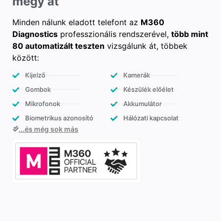
megy át
Minden nálunk eladott telefont az
M360
Diagnostics
professzionális rendszerével,
több mint
80 automatizált teszten
vizsgálunk át, többek
között:
Kijelző
Kamerák
Gombok
Készülék előélet
Mikrofonok
Akkumulátor
Biometrikus azonosító
Hálózati kapcsolat
...és még sok más