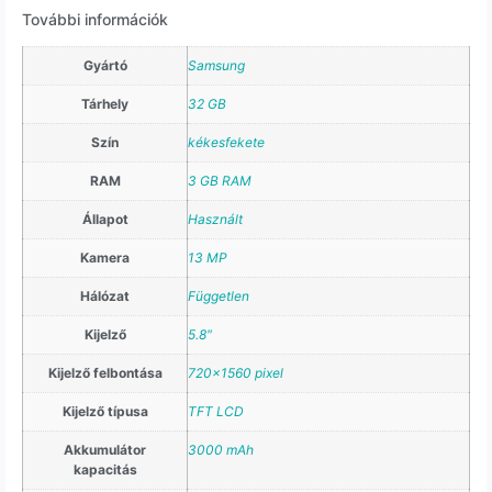
További információk
Gyártó
Samsung
Tárhely
32 GB
Szín
kékesfekete
RAM
3 GB RAM
Állapot
Használt
Kamera
13 MP
Hálózat
Független
Kijelző
5.8"
Kijelző felbontása
720×1560 pixel
Kijelző típusa
TFT LCD
Akkumulátor
3000 mAh
kapacitás