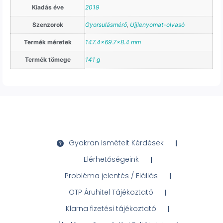
Kiadás éve
2019
Szenzorok
Gyorsulásmérő
,
Ujjlenyomat-olvasó
Termék méretek
147.4×69.7×8.4 mm
Termék tömege
141 g
Gyakran Ismételt Kérdések
Elérhetőségeink
Probléma jelentés / Elállás
OTP Áruhitel Tájékoztató
Klarna fizetési tájékoztató