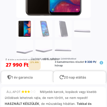
Ügyfeleink
valódi
,
nyilvános
üzletértékelései
A kép a gyártótól származik, csak illustráció
3 kamatmentes részlet
9 330 Ft
/
27 990
Ft
27% ÁFA
hónap
1 év garancia
20 nap elállás
Mélyebb karcok, kopások vagy kisebb
ÁLLAPOT:
ütődések lehetnek rajta, de nem törött, se nem repedt!
HASZNÁLT KÉSZÜLÉK
, de műszakilag hibátlan.
Tokkal és