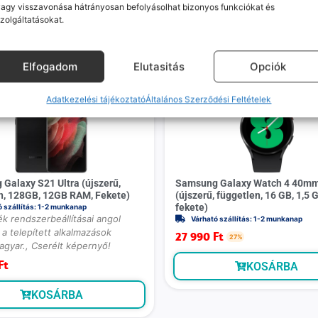
agy visszavonása hátrányosan befolyásolhat bizonyos funkciókat és
zolgáltatásokat.
Mások ezeket is megnézték
Elfogadom
Elutasitás
Opciók
Adatkezelési tájékoztató
Általános Szerződési Feltételek
Galaxy S21 Ultra (újszerű,
Samsung Galaxy Watch 4 40m
n, 128GB, 12GB RAM, Fekete)
(újszerű, független, 16 GB, 1,5
fekete)
ó szállítás: 1-2 munkanap
k rendszerbeállításai angol
Várható szállítás: 1-2 munkanap
a telepített alkalmazások
27 990
Ft
27%
agyar., Cserélt képernyő!
Ft
KOSÁRBA
KOSÁRBA