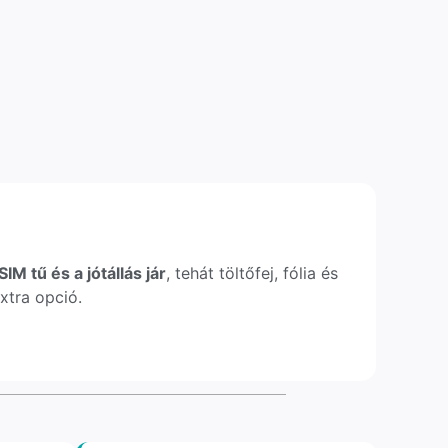
IM tű és a jótállás jár
, tehát töltőfej, fólia és
xtra opció.