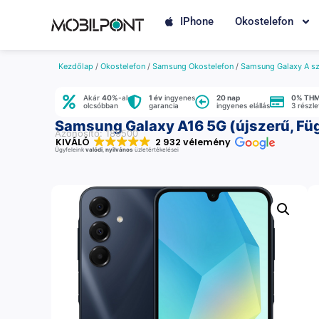
IPhone
Okostelefon
Kezdőlap
/
Okostelefon
/
Samsung Okostelefon
/
Samsung Galaxy A sz
Akár
40%
-al
1 év
ingyenes
20 nap
0% TH
olcsóbban
garancia
ingyenes elállás
3 részl
Samsung Galaxy A16 5G (újszerű, Füg
Azonosító: 189500
KIVÁLÓ
2 932 vélemény
Ügyfeleink
valódi
,
nyilvános
üzletértékelései