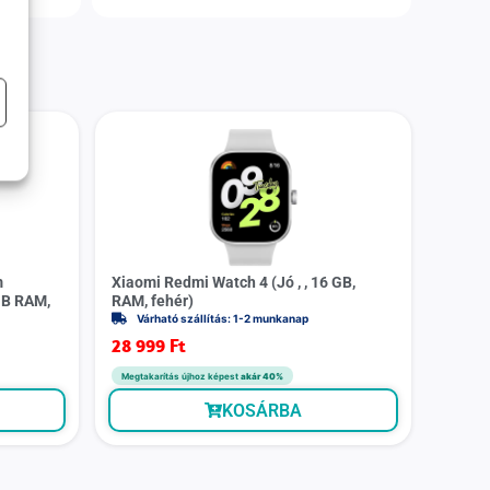
m
Xiaomi Redmi Watch 4 (Jó , , 16 GB,
 GB RAM,
RAM, fehér)
Várható szállítás: 1-2 munkanap
28 999
Ft
Megtakarítás újhoz képest
akár 40%
KOSÁRBA