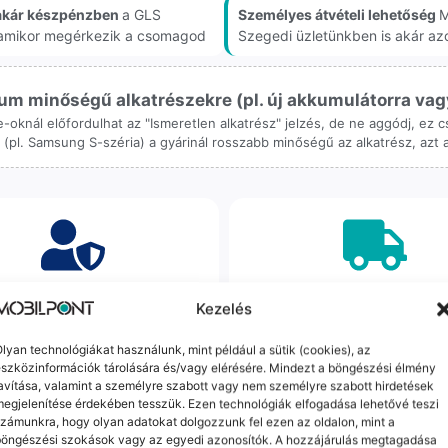
akár készpénzben
a GLS
Személyes átvételi lehetőség
M
, amikor megérkezik a csomagod
Szegedi üzletünkben is akár az
m minőségű alkatrészekre (pl. új akkumulátorra vagy k
ne-oknál előfordulhat az "Ismeretlen alkatrész" jelzés, de ne aggódj, ez
ol (pl. Samsung S-széria) a gyárinál rosszabb minőségű az alkatrész, azt
orrekt Ügyintézés
Ingyenes Futár & Sz
Kezelés
bázni emberi dolog, de a
Ha messze laksz, mi megy
lyan technológiákat használunk, mint például a sütik (cookies), az
gvállalás nálunk alap. Ha ritkán
készülékért. Garanciális pr
szközinformációk tárolására és/vagy elérésére. Mindezt a böngészési élmény
dul egy hiba, nem kifogásokat
esetén küldjük a futárt, beviz
avítása, valamint a személyre szabott vagy nem személyre szabott hirdetések
k, hanem megoldást. Szakértő
telefont, és javítva vagy cs
egjelenítése érdekében tesszük. Ezen technológiák elfogadása lehetővé teszi
áink azonnal kézbe veszik az
küldjük vissza – neked ez 
zámunkra, hogy olyan adatokat dolgozzunk fel ezen az oldalon, mint a
ügyedet.
költséggel jár.
böngészési szokások vagy az egyedi azonosítók. A hozzájárulás megtagadása