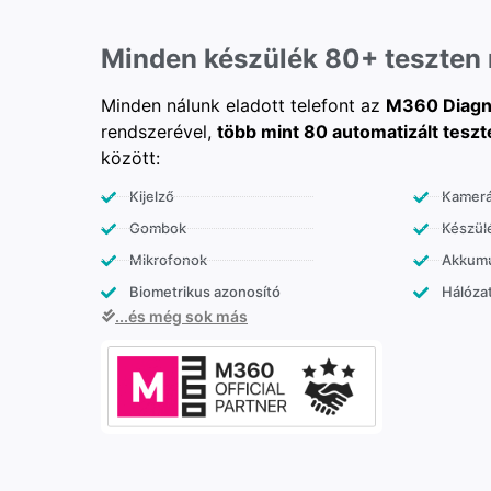
Minden készülék 80+ teszten
Minden nálunk eladott telefont az
M360 Diagn
rendszerével,
több mint 80 automatizált teszt
között:
Kijelző
Kamer
Gombok
Készülé
Mikrofonok
Akkumu
Biometrikus azonosító
Hálózat
...és még sok más