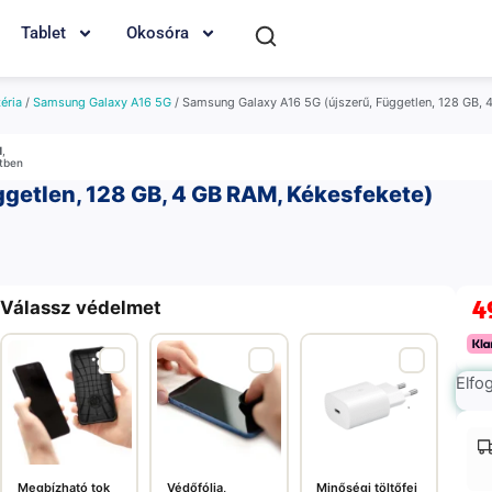
Tablet
Okosóra
éria
/
Samsung Galaxy A16 5G
/ Samsung Galaxy A16 5G (újszerű, Független, 128 GB, 
M
,
etben
getlen, 128 GB, 4 GB RAM, Kékesfekete)
4
Válassz védelmet
Elfo
Megbízható tok
Védőfólia,
Minőségi töltőfej