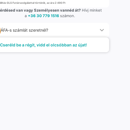
llítás GLS Futárszolgálattal történik, az ára 2 490 Ft
érdésed van vagy Személyesen vannéd át?
Hívj minket
a
+36 30 779 1516
számon.
ÁFA-s számlát szeretnél?
Cseréld be a régit, vidd el olcsóbban az újat!