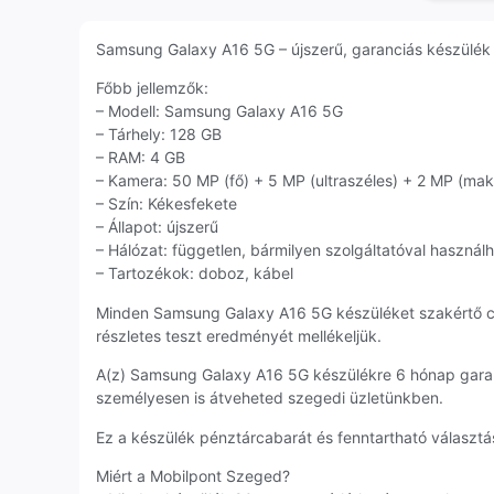
Samsung Galaxy A16 5G – újszerű, garanciás készülék S
Főbb jellemzők:
– Modell: Samsung Galaxy A16 5G
– Tárhely: 128 GB
– RAM: 4 GB
– Kamera: 50 MP (fő) + 5 MP (ultraszéles) + 2 MP (ma
– Szín: Kékesfekete
– Állapot: újszerű
– Hálózat: független, bármilyen szolgáltatóval használ
– Tartozékok: doboz, kábel
Minden Samsung Galaxy A16 5G készüléket szakértő c
részletes teszt eredményét mellékeljük.
A(z) Samsung Galaxy A16 5G készülékre 6 hónap garan
személyesen is átveheted szegedi üzletünkben.
Ez a készülék pénztárcabarát és fenntartható választás
Miért a Mobilpont Szeged?