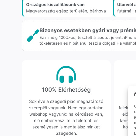
Országos kiszállításunk van
Utánvét 
Magyarország egész területén, bárhova
futárnál
Bizonyos esetekben gyári vagy prémiu
Ez mindig 100%-os, tesztelt állapotot jelent. iPho
tökéletesen és hibátlanul teszi a dolgát! Ha valah
100% Elérhetőség
K
Sok éve a szegedi piac meghatározó
Hi
O
szereplői vagyunk. Nem egy arctalan
felelőssé
e
webshop vagyunk: ha kérdésed van,
előfor
j
élő ember veszi fel a telefont, és
keresün
m
személyesen is megtalálsz minket
kollég
s
Szegeden.