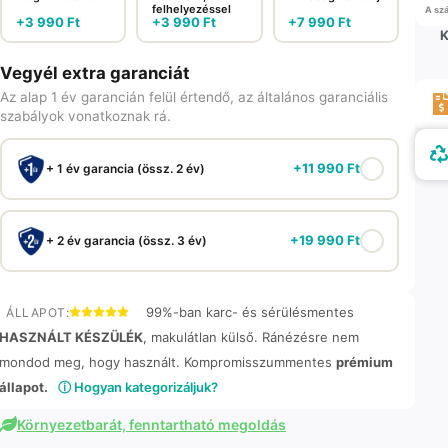
felhelyezéssel
A szá
+
3 990
Ft
+
3 990
Ft
+
7 990
Ft
K
Vegyél extra garanciát
Az alap 1 év garancián felül értendő, az általános garanciális
szabályok vonatkoznak rá.
+
11 990
Ft
+ 1 év garancia (össz. 2 év)
+
19 990
Ft
+ 2 év garancia (össz. 3 év)
99%-ban karc- és sérülésmentes
ÁLLAPOT:
HASZNÁLT KÉSZÜLÉK
, makulátlan külső. Ránézésre nem
mondod meg, hogy használt. Kompromisszummentes
prémium
állapot.
ⓘ Hogyan kategorizáljuk?
Környezetbarát, fenntartható megoldás