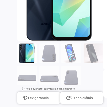
A kép a gyártótól származik, csak illustráció
1 év garancia
20 nap elállás