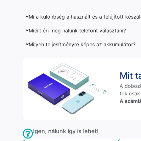
Mi a különbség a használt és a felújított készü
Miért éri meg nálunk telefont választani?
Milyen teljesítményre képes az akkumulátor?
Mit 
A doboz
tok csak
A számlá
Igen, nálunk így is lehet!