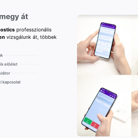
 megy át
ostics
professzionális
en
vizsgálunk át, többek
ák
k előélet
látor
i kapcsolat