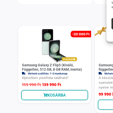
v
s
-
20 000 Ft
Prémium
Samsung Galaxy Z Flip5 (Kiváló,
Samsung 
Független, 512 GB, 8 GB RAM, menta)
függetle
Várható szállítás: 1-2 munkanap
Várhat
Kijelzőben pixelhiba található!
A készülé
nyelvűek 
159 990
Ft
139 990
Ft
nyelve m
99 990
KOSÁRBA