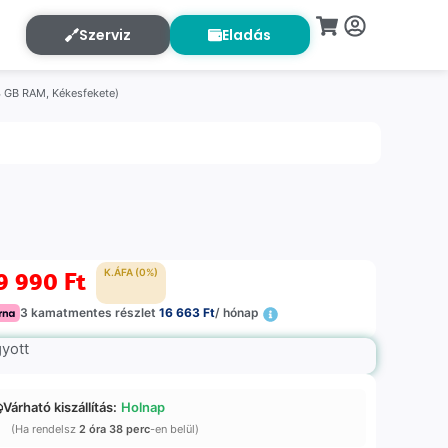
Szerviz
Eladás
4 GB RAM, Kékesfekete)
9 990
Ft
K.ÁFA (0%)
3 kamatmentes részlet
16 663 Ft
/ hónap
gyott
Várható kiszállítás:
Holnap
(Ha rendelsz
2 óra 38 perc
-en belül)