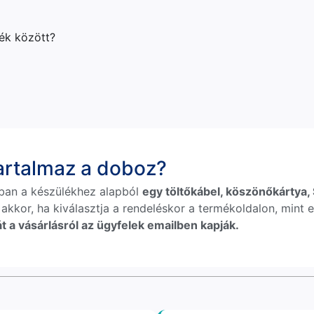
lék között?
tartalmaz a doboz?
ban a készülékhez alapból
egy töltőkábel, köszönőkártya, S
 akkor, ha kiválasztja a rendeléskor a termékoldalon, mint e
t a vásárlásról az ügyfelek emailben kapják.