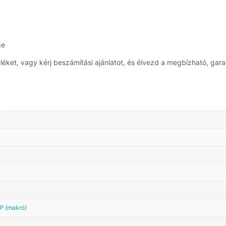
ge
et, vagy kérj beszámítási ajánlatot, és élvezd a megbízható, garan
MP (makró)