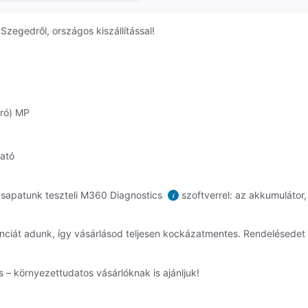
zegedről, országos kiszállítással!
kró) MP
ható
sapatunk teszteli M360 Diagnostics
szoftverrel: az akkumulátor,
i
ciát adunk, így vásárlásod teljesen kockázatmentes. Rendelésede
 – környezettudatos vásárlóknak is ajánljuk!