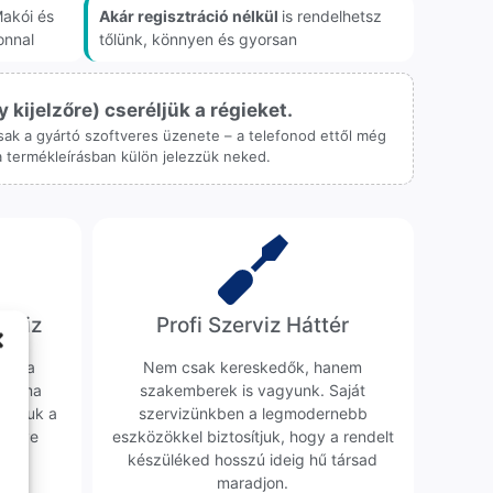
akói és
Akár regisztráció nélkül
is rendelhetsz
onnal
tőlünk, könnyen és gyorsan
ijelzőre) cseréljük a régieket.
 csak a gyártó szoftveres üzenete – a telefonod ettől még
 a termékleírásban külön jelezzük neked.
erviz
Profi Szerviz Háttér
ünk a
Nem csak kereskedők, hanem
obléma
szakemberek is vagyunk. Saját
sgáljuk a
szervizünkben a legmodernebb
erélve
eszközökkel biztosítjuk, hogy a rendelt
0 Ft
készüléked hosszú ideig hű társad
maradjon.