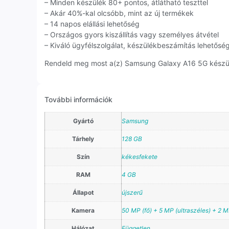
– Minden készülék 80+ pontos, átlátható teszttel
– Akár 40%-kal olcsóbb, mint az új termékek
– 14 napos elállási lehetőség
– Országos gyors kiszállítás vagy személyes átvétel
– Kiváló ügyfélszolgálat, készülékbeszámítás lehetősé
Rendeld meg most a(z) Samsung Galaxy A16 5G készülék
További információk
Gyártó
Samsung
Tárhely
128 GB
Szín
kékesfekete
RAM
4 GB
Állapot
újszerű
Kamera
50 MP (fő) + 5 MP (ultraszéles) + 2 
Hálózat
Független