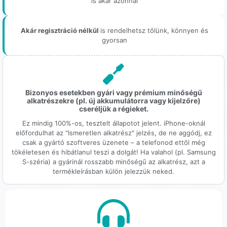
is akár azonnal
Akár regisztráció nélkül
is rendelhetsz tőlünk, könnyen és
gyorsan
Bizonyos esetekben gyári vagy prémium minőségű
alkatrészekre (pl. új akkumulátorra vagy kijelzőre)
cseréljük a régieket.
Ez mindig 100%-os, tesztelt állapotot jelent. iPhone-oknál
előfordulhat az "Ismeretlen alkatrész" jelzés, de ne aggódj, ez
csak a gyártó szoftveres üzenete – a telefonod ettől még
tökéletesen és hibátlanul teszi a dolgát! Ha valahol (pl. Samsung
S-széria) a gyárinál rosszabb minőségű az alkatrész, azt a
termékleírásban külön jelezzük neked.