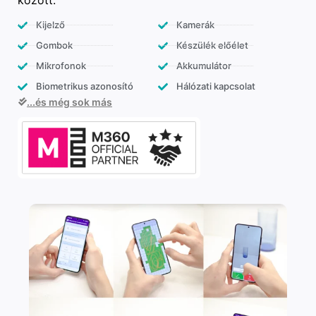
között:
Kijelző
Kamerák
Gombok
Készülék előélet
Mikrofonok
Akkumulátor
Biometrikus azonosító
Hálózati kapcsolat
...és még sok más