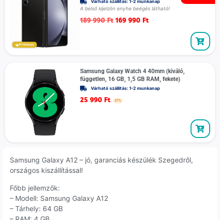
Várható szállítás: 1-2 munkanap
A belső kijelzön enyhe beégés látható!
189 990
Ft
169 990
Ft
Prémium
Samsung Galaxy Watch 4 40mm (kiváló,
független, 16 GB, 1,5 GB RAM, fekete)
Várható szállítás: 1-2 munkanap
25 990
Ft
27%
Samsung Galaxy A12 – jó, garanciás készülék Szegedről,
országos kiszállítással!
Főbb jellemzők:
– Modell: Samsung Galaxy A12
– Tárhely: 64 GB
– RAM: 4 GB