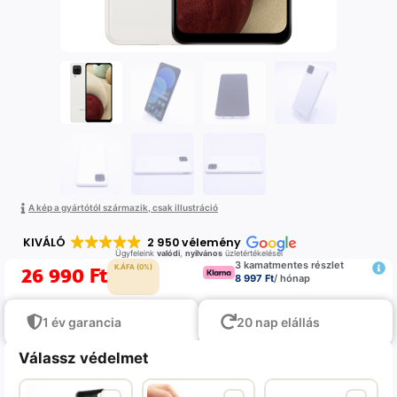
A kép a gyártótól származik, csak illustráció
KIVÁLÓ
2 950 vélemény
Ügyfeleink
valódi
,
nyilvános
üzletértékelései
3 kamatmentes részlet
26 990
Ft
K.ÁFA (0%)
8 997 Ft
/ hónap
1 év garancia
20 nap elállás
Válassz védelmet