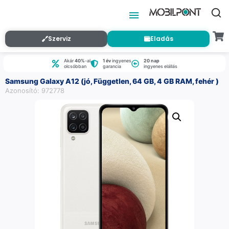
Szerviz
Eladás
Akár
40%
-al
1 év
ingyenes
20 nap
olcsóbban
garancia
ingyenes elállás
Samsung Galaxy A12 (jó, Független, 64 GB, 4 GB RAM, fehér )
Azonosító: 972778