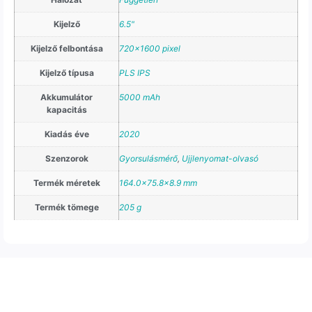
Kijelző
6.5"
Kijelző felbontása
720×1600 pixel
Kijelző típusa
PLS IPS
Akkumulátor
5000 mAh
kapacitás
Kiadás éve
2020
Szenzorok
Gyorsulásmérő
,
Ujjlenyomat-olvasó
Termék méretek
164.0×75.8×8.9 mm
Termék tömege
205 g