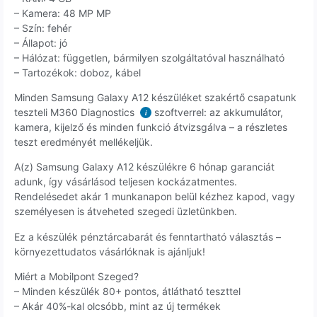
– Kamera: 48 MP MP
– Szín: fehér
– Állapot: jó
– Hálózat: független, bármilyen szolgáltatóval használható
– Tartozékok: doboz, kábel
Minden Samsung Galaxy A12 készüléket szakértő csapatunk
teszteli M360 Diagnostics
szoftverrel: az akkumulátor,
i
kamera, kijelző és minden funkció átvizsgálva – a részletes
teszt eredményét mellékeljük.
A(z) Samsung Galaxy A12 készülékre 6 hónap garanciát
adunk, így vásárlásod teljesen kockázatmentes.
Rendelésedet akár 1 munkanapon belül kézhez kapod, vagy
személyesen is átveheted szegedi üzletünkben.
Ez a készülék pénztárcabarát és fenntartható választás –
környezettudatos vásárlóknak is ajánljuk!
Miért a Mobilpont Szeged?
– Minden készülék 80+ pontos, átlátható teszttel
– Akár 40%-kal olcsóbb, mint az új termékek