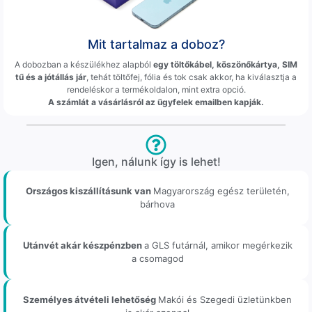
Mit tartalmaz a doboz?
A dobozban a készülékhez alapból
egy töltőkábel, köszönőkártya, SIM
tű és a jótállás jár
, tehát töltőfej, fólia és tok csak akkor, ha kiválasztja a
rendeléskor a termékoldalon, mint extra opció.
A számlát a vásárlásról az ügyfelek emailben kapják.
Igen, nálunk így is lehet!
Országos kiszállításunk van
Magyarország egész területén,
bárhova
Utánvét akár készpénzben
a GLS futárnál, amikor megérkezik
a csomagod
Személyes átvételi lehetőség
Makói és Szegedi üzletünkben