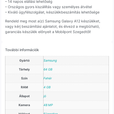
– 14 napos elállási lehetőség
– Országos gyors kiszállítás vagy személyes átvétel
– Kiváló ügyfélszolgálat, készülékbeszámítás lehetősége
Rendeld meg most a(z) Samsung Galaxy A12 készüléket,
vagy kérj beszámítási ajánlatot, és élvezd a megbízható,
garanciás készülék előnyeit a Mobilpont Szegedtől!
További információk
Gyártó
Samsung
Tárhely
64 GB
Szín
Fehér
RAM
4 GB
Állapot
jó
Kamera
48 MP
Hálózat
Független