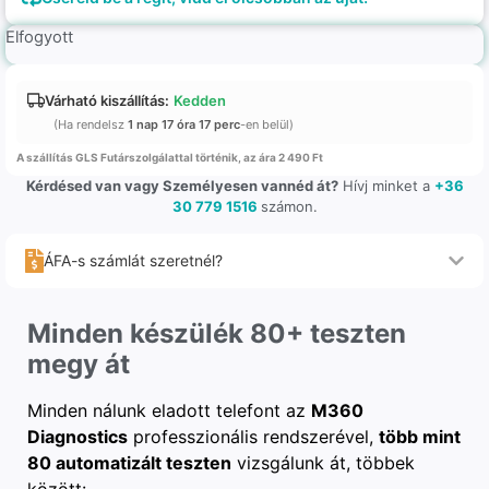
Elfogyott
Várható kiszállítás:
Kedden
(Ha rendelsz
1 nap 17 óra 17 perc
-en belül)
A szállítás GLS Futárszolgálattal történik, az ára 2 490 Ft
Kérdésed van vagy Személyesen vannéd át?
Hívj minket a
+36
30 779 1516
számon.
ÁFA-s számlát szeretnél?
Minden készülék 80+ teszten
megy át
Minden nálunk eladott telefont az
M360
Diagnostics
professzionális rendszerével,
több mint
80 automatizált teszten
vizsgálunk át, többek