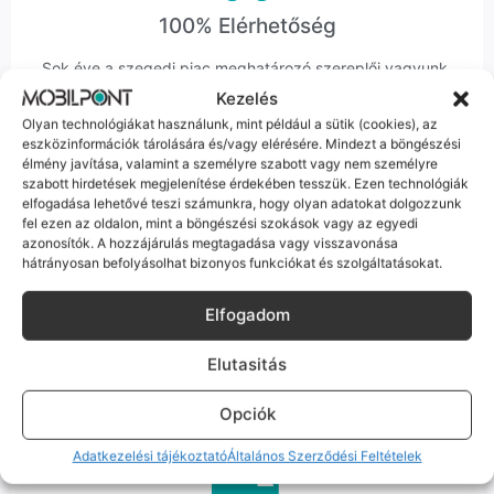
100% Elérhetőség
Sok éve a szegedi piac meghatározó szereplői vagyunk.
Nem egy arctalan webshop vagyunk: ha kérdésed van, élő
Kezelés
ember veszi fel a telefont, és személyesen is megtalálsz
Olyan technológiákat használunk, mint például a sütik (cookies), az
minket Szegeden.
eszközinformációk tárolására és/vagy elérésére. Mindezt a böngészési
élmény javítása, valamint a személyre szabott vagy nem személyre
szabott hirdetések megjelenítése érdekében tesszük. Ezen technológiák
elfogadása lehetővé teszi számunkra, hogy olyan adatokat dolgozzunk
fel ezen az oldalon, mint a böngészési szokások vagy az egyedi
azonosítók. A hozzájárulás megtagadása vagy visszavonása
hátrányosan befolyásolhat bizonyos funkciókat és szolgáltatásokat.
Korrekt Ügyintézés
Elfogadom
Hibázni emberi dolog, de a felelősségvállalás nálunk alap.
Ha ritkán előfordul egy hiba, nem kifogásokat keresünk,
Elutasitás
hanem megoldást. Szakértő kollégáink azonnal kézbe
veszik az ügyedet.
Opciók
Adatkezelési tájékoztató
Általános Szerződési Feltételek