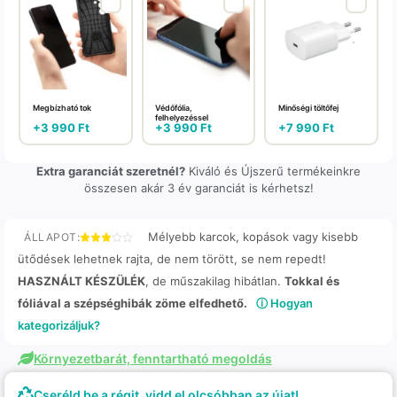
Megbízható tok
Védőfólia,
Minőségi töltőfej
felhelyezéssel
+
3 990
Ft
+
3 990
Ft
+
7 990
Ft
Extra garanciát szeretnél?
Kiváló és Újszerű termékeinkre
összesen akár 3 év garanciát is kérhetsz!
Mélyebb karcok, kopások vagy kisebb
ÁLLAPOT:
ütődések lehetnek rajta, de nem törött, se nem repedt!
HASZNÁLT KÉSZÜLÉK
, de műszakilag hibátlan.
Tokkal és
fóliával a szépséghibák zöme elfedhető.
ⓘ Hogyan
kategorizáljuk?
Környezetbarát, fenntartható megoldás
Cseréld be a régit, vidd el olcsóbban az újat!