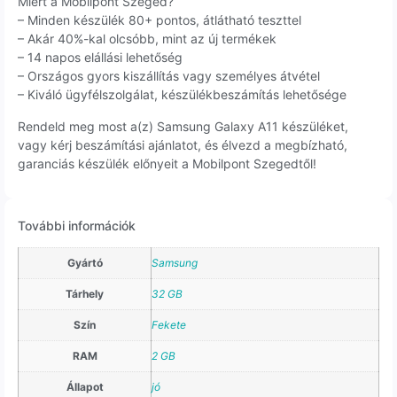
Miért a Mobilpont Szeged?
– Minden készülék 80+ pontos, átlátható teszttel
– Akár 40%-kal olcsóbb, mint az új termékek
– 14 napos elállási lehetőség
– Országos gyors kiszállítás vagy személyes átvétel
– Kiváló ügyfélszolgálat, készülékbeszámítás lehetősége
Rendeld meg most a(z) Samsung Galaxy A11 készüléket,
vagy kérj beszámítási ajánlatot, és élvezd a megbízható,
garanciás készülék előnyeit a Mobilpont Szegedtől!
További információk
Gyártó
Samsung
Tárhely
32 GB
Szín
Fekete
RAM
2 GB
Állapot
jó