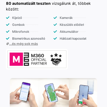
80 automatizált teszten
vizsgálunk át, többek
között:
Kijelző
Kamerák
Gombok
Készülék előélet
Mikrofonok
Akkumulátor
Biometrikus azonosító
Hálózati kapcsolat
...és még sok más