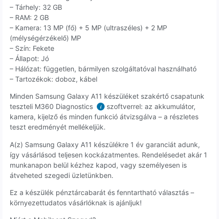
– Tárhely: 32 GB
– RAM: 2 GB
– Kamera: 13 MP (fő) + 5 MP (ultraszéles) + 2 MP
(mélységérzékelő) MP
– Szín: Fekete
– Állapot: Jó
– Hálózat: független, bármilyen szolgáltatóval használható
– Tartozékok: doboz, kábel
Minden Samsung Galaxy A11 készüléket szakértő csapatunk
teszteli M360 Diagnostics
szoftverrel: az akkumulátor,
i
kamera, kijelző és minden funkció átvizsgálva – a részletes
teszt eredményét mellékeljük.
A(z) Samsung Galaxy A11 készülékre 1 év garanciát adunk,
így vásárlásod teljesen kockázatmentes. Rendelésedet akár 1
munkanapon belül kézhez kapod, vagy személyesen is
átveheted szegedi üzletünkben.
Ez a készülék pénztárcabarát és fenntartható választás –
környezettudatos vásárlóknak is ajánljuk!