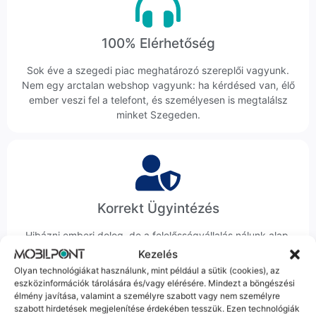
100% Elérhetőség
Sok éve a szegedi piac meghatározó szereplői vagyunk.
Nem egy arctalan webshop vagyunk: ha kérdésed van, élő
ember veszi fel a telefont, és személyesen is megtalálsz
minket Szegeden.
Korrekt Ügyintézés
Hibázni emberi dolog, de a felelősségvállalás nálunk alap.
Ha ritkán előfordul egy hiba, nem kifogásokat keresünk,
Kezelés
hanem megoldást. Szakértő kollégáink azonnal kézbe
Olyan technológiákat használunk, mint például a sütik (cookies), az
veszik az ügyedet.
eszközinformációk tárolására és/vagy elérésére. Mindezt a böngészési
élmény javítása, valamint a személyre szabott vagy nem személyre
szabott hirdetések megjelenítése érdekében tesszük. Ezen technológiák