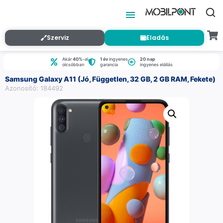
Szerviz
Eladás
Akár
40%
-al
1 év
ingyenes
20 nap
olcsóbban
garancia
ingyenes elállás
Samsung Galaxy A11 (Jó, Független, 32 GB, 2 GB RAM, Fekete)
Azonosító: 184492