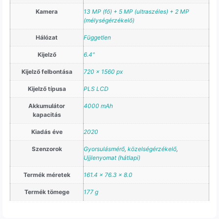
Kamera
13 MP (fő) + 5 MP (ultraszéles) + 2 MP
(mélységérzékelő)
Hálózat
Független
Kijelző
6.4"
Kijelző felbontása
720 x 1560 px
Kijelző típusa
PLS LCD
Akkumulátor
4000 mAh
kapacitás
Kiadás éve
2020
Szenzorok
Gyorsulásmérő
,
közelségérzékelő
,
Ujjlenyomat (hátlapi)
Termék méretek
161.4 x 76.3 x 8.0
Termék tömege
177 g