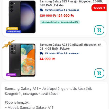
Samsung Galaxy S23 Plus (jó, független, 256GB,
8GB RAM, Fekete)
-
5 000 Ft
Várható szállítás: 1-2 munkanap
129 990
Ft
124 990
Ft
Megtakarítás újhoz képest
akár 40%
Prémium
Nagy tárhely
Samsung Galaxy A23 5G (újszerű, független, 64
GB, 4 GB RAM, Fekete)
Várható szállítás: 1-2 munkanap
44 990
Ft
Gamer
Samsung Galaxy A11 – Jó állapotú, garanciás készülék
Szegedről, országos kiszállítással!
Főbb jellemzők:
– Modell: Samsung Galaxy A11