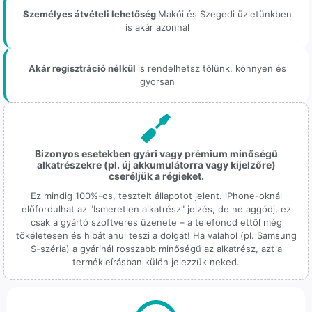
Személyes átvételi lehetőség
Makói és Szegedi üzletünkben
is akár azonnal
Akár regisztráció nélkül
is rendelhetsz tőlünk, könnyen és
gyorsan
Bizonyos esetekben gyári vagy prémium minőségű
alkatrészekre (pl. új akkumulátorra vagy kijelzőre)
cseréljük a régieket.
Ez mindig 100%-os, tesztelt állapotot jelent. iPhone-oknál
előfordulhat az "Ismeretlen alkatrész" jelzés, de ne aggódj, ez
csak a gyártó szoftveres üzenete – a telefonod ettől még
tökéletesen és hibátlanul teszi a dolgát! Ha valahol (pl. Samsung
S-széria) a gyárinál rosszabb minőségű az alkatrész, azt a
termékleírásban külön jelezzük neked.