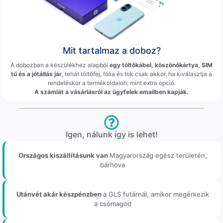
Mit tartalmaz a doboz?
A dobozban a készülékhez alapból
egy töltőkábel, köszönőkártya, SIM
tű és a jótállás jár
, tehát töltőfej, fólia és tok csak akkor, ha kiválasztja a
rendeléskor a termékoldalon, mint extra opció.
A számlát a vásárlásról az ügyfelek emailben kapják.
Igen, nálunk így is lehet!
Országos kiszállításunk van
Magyarország egész területén,
bárhova
Utánvét akár készpénzben
a GLS futárnál, amikor megérkezik
a csomagod