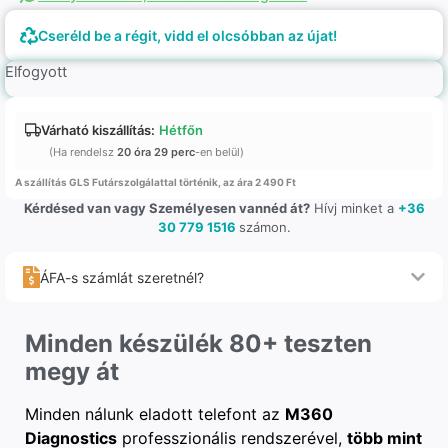
Cseréld be a régit, vidd el olcsóbban az újat!
Elfogyott
Várható kiszállítás:
Hétfőn
(Ha rendelsz
20 óra 29 perc
-en belül)
A szállítás GLS Futárszolgálattal történik, az ára 2 490 Ft
Kérdésed van vagy Személyesen vannéd át?
Hívj minket a
+36
30 779 1516
számon.
ÁFA-s számlát szeretnél?
Minden készülék 80+ teszten
megy át
Minden nálunk eladott telefont az
M360
Diagnostics
professzionális rendszerével,
több mint