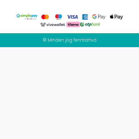
© Minden jog fenntartva