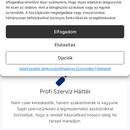
elfogadása lehetővé teszi számunkra, hogy olyan adatokat dolgozzunk
fel ezen az oldalon, mint a böngészési szokások vagy az egyedi
azonosítók. A hozzájárulás megtagadása vagy visszavonása
hátrányosan befolyásolhat bizonyos funkciókat és szolgáltatásokat.
Ingyenes Futár & Szerviz
Elfogadom
Ha messze laksz, mi megyünk a készülékért. Garanciális
probléma esetén küldjük a futárt, bevizsgáljuk a telefont, és
Elutasitás
javítva vagy cserélve küldjük vissza – neked ez 0 Ft
költséggel jár.
Opciók
Adatkezelési tájékoztató
Általános Szerződési Feltételek
Profi Szerviz Háttér
Nem csak kereskedők, hanem szakemberek is vagyunk.
Saját szervizünkben a legmodernebb eszközökkel
biztosítjuk, hogy a rendelt készüléked hosszú ideig hű
társad maradjon.