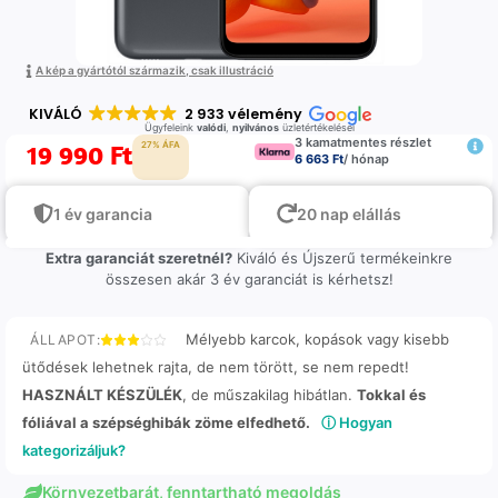
A kép a gyártótól származik, csak illustráció
KIVÁLÓ
2 933 vélemény
Ügyfeleink
valódi
,
nyilvános
üzletértékelései
3 kamatmentes részlet
19 990
Ft
27% ÁFA
6 663 Ft
/ hónap
1 év garancia
20 nap elállás
Extra garanciát szeretnél?
Kiváló és Újszerű termékeinkre
összesen akár 3 év garanciát is kérhetsz!
Mélyebb karcok, kopások vagy kisebb
ÁLLAPOT:
ütődések lehetnek rajta, de nem törött, se nem repedt!
HASZNÁLT KÉSZÜLÉK
, de műszakilag hibátlan.
Tokkal és
fóliával a szépséghibák zöme elfedhető.
ⓘ Hogyan
kategorizáljuk?
Környezetbarát, fenntartható megoldás