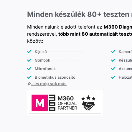
Minden készülék 80+ teszten
Minden nálunk eladott telefont az
M360 Diagn
rendszerével,
több mint 80 automatizált teszt
között:
Kijelző
Kamer
Gombok
Készülé
Mikrofonok
Akkumu
Biometrikus azonosító
Hálózat
...és még sok más