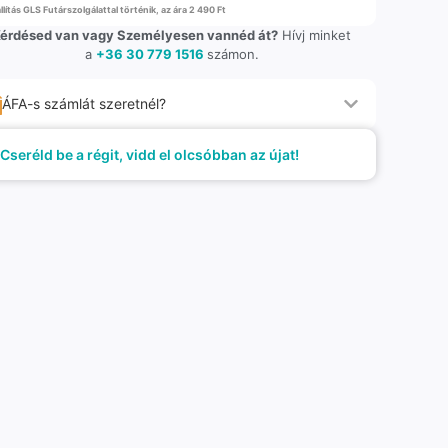
llítás GLS Futárszolgálattal történik, az ára 2 490 Ft
érdésed van vagy Személyesen vannéd át?
Hívj minket
a
+36 30 779 1516
számon.
ÁFA-s számlát szeretnél?
Cseréld be a régit, vidd el olcsóbban az újat!