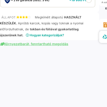
+ 2 év garancia (össz. 3 év)
A szá
K
Megkímélt állapotú
HASZNÁLT
ÁLLAPOT:
KÉSZÜLÉK.
Apróbb karcok, kopás vagy toknak a nyomai
előfordulhatnak, de
tokban és fóliával gyakorlatilag
újszerűnek hat.
ⓘ Hogyan kategorizáljuk?
Környezetbarát, fenntartható megoldás