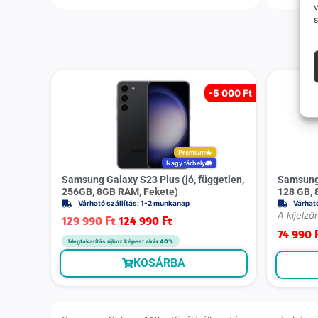
v
s
-
5 000 Ft
Prémium
Nagy tárhely
Samsung Galaxy S23 Plus (jó, független,
Samsung 
256GB, 8GB RAM, Fekete)
128 GB, 
Várható szállítás: 1-2 munkanap
Várhat
A kijelzö
129 990
Ft
124 990
Ft
74 990
Megtakarítás újhoz képest
akár 40%
KOSÁRBA