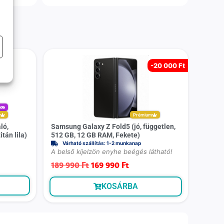
-
20 000 Ft
r
m
Prémium
ló,
Samsung Galaxy Z Fold5 (jó, független,
tán lila)
512 GB, 12 GB RAM, Fekete)
Várható szállítás: 1-2 munkanap
A belső kijelzön enyhe beégés látható!
189 990
Ft
169 990
Ft
KOSÁRBA