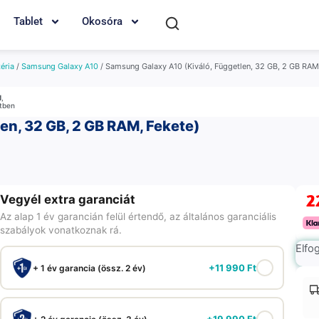
Tablet
Okosóra
éria
/
Samsung Galaxy A10
/ Samsung Galaxy A10 (Kiváló, Független, 32 GB, 2 GB RAM
M
,
etben
en, 32 GB, 2 GB RAM, Fekete)
2
Vegyél extra garanciát
Az alap 1 év garancián felül értendő, az általános garanciális
szabályok vonatkoznak rá.
Elfo
+
11 990
Ft
+ 1 év garancia (össz. 2 év)
+
19 990
Ft