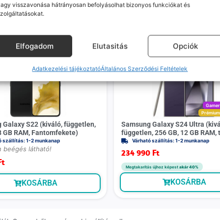
agy visszavonása hátrányosan befolyásolhat bizonyos funkciókat és
zolgáltatásokat.
Mások ezeket is megnézték
Elfogadom
Elutasitás
Opciók
Adatkezelési tájékoztató
Általános Szerződési Feltételek
Game
Prémiu
Galaxy S22 (kiváló, független,
Samsung Galaxy S24 Ultra (kivá
8 GB RAM, Fantomfekete)
független, 256 GB, 12 GB RAM, ti
ó szállítás: 1-2 munkanap
Várható szállítás: 1-2 munkanap
n beégés látható!
234 990
Ft
Ft
Megtakarítás újhoz képest
akár 40%
KOSÁRBA
KOSÁRBA