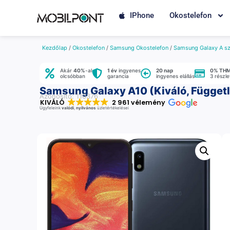
IPhone
Okostelefon
Kezdőlap
/
Okostelefon
/
Samsung Okostelefon
/
Samsung Galaxy A sz
Akár
40%
-al
1 év
ingyenes
20 nap
0% TH
olcsóbban
garancia
ingyenes elállás
3 részl
Samsung Galaxy A10 (Kiváló, Függetl
Azonosító: 110376
KIVÁLÓ
2 961 vélemény
Ügyfeleink
valódi
,
nyilvános
üzletértékelései