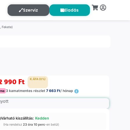
Szerviz
Eladás
, Fekete)
2 990
Ft
K.ÁFA (0%)
3 kamatmentes részlet
7 663 Ft
/ hónap
gyott
Várható kiszállítás:
Kedden
(Ha rendelsz
23 óra 10 perc
-en belül)