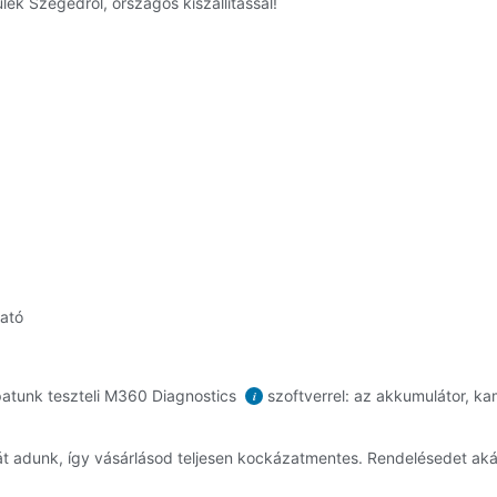
ék Szegedről, országos kiszállítással!
ható
atunk teszteli M360 Diagnostics
szoftverrel: az akkumulátor, kam
i
t adunk, így vásárlásod teljesen kockázatmentes. Rendelésedet ak