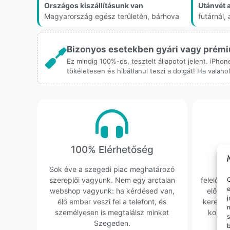
Országos kiszállításunk van
Utánvét 
Magyarország egész területén, bárhova
futárnál
Bizonyos esetekben gyári vagy prémiu
Ez mindig 100%-os, tesztelt állapotot jelent. iPho
tökéletesen és hibátlanul teszi a dolgát! Ha valah
100% Elérhetőség
K
Sok éve a szegedi piac meghatározó
Hi
szereplői vagyunk. Nem egy arctalan
felelőssé
O
e
webshop vagyunk: ha kérdésed van,
előfor
j
élő ember veszi fel a telefont, és
keresün
m
személyesen is megtalálsz minket
kollég
s
Szegeden.