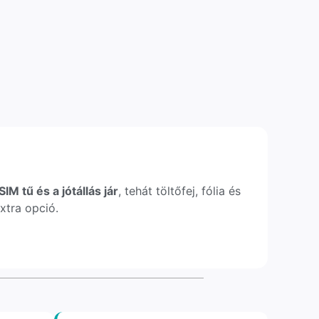
IM tű és a jótállás jár
, tehát töltőfej, fólia és
xtra opció.