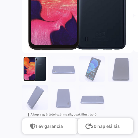
A kép a gyártótól származik, csak illustráció
1 év garancia
20 nap elállás