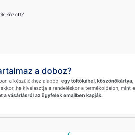
lék között?
tartalmaz a doboz?
ban a készülékhez alapból
egy töltőkábel, köszönőkártya, S
 akkor, ha kiválasztja a rendeléskor a termékoldalon, mint e
t a vásárlásról az ügyfelek emailben kapják.