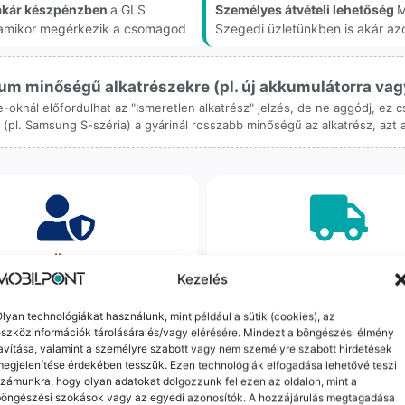
akár készpénzben
a GLS
Személyes átvételi lehetőség
M
, amikor megérkezik a csomagod
Szegedi üzletünkben is akár az
m minőségű alkatrészekre (pl. új akkumulátorra vagy k
ne-oknál előfordulhat az "Ismeretlen alkatrész" jelzés, de ne aggódj, ez
ol (pl. Samsung S-széria) a gyárinál rosszabb minőségű az alkatrész, azt
orrekt Ügyintézés
Ingyenes Futár & Sz
Kezelés
bázni emberi dolog, de a
Ha messze laksz, mi megy
gvállalás nálunk alap. Ha ritkán
készülékért. Garanciális pr
lyan technológiákat használunk, mint például a sütik (cookies), az
szközinformációk tárolására és/vagy elérésére. Mindezt a böngészési élmény
dul egy hiba, nem kifogásokat
esetén küldjük a futárt, beviz
avítása, valamint a személyre szabott vagy nem személyre szabott hirdetések
k, hanem megoldást. Szakértő
telefont, és javítva vagy cs
egjelenítése érdekében tesszük. Ezen technológiák elfogadása lehetővé teszi
áink azonnal kézbe veszik az
küldjük vissza – neked ez 
zámunkra, hogy olyan adatokat dolgozzunk fel ezen az oldalon, mint a
ügyedet.
költséggel jár.
böngészési szokások vagy az egyedi azonosítók. A hozzájárulás megtagadása