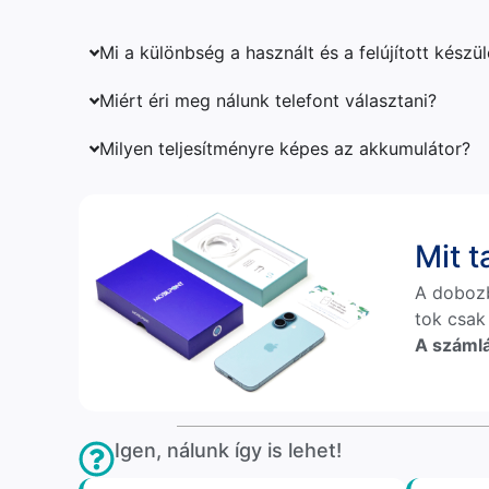
Mi a különbség a használt és a felújított készü
Miért éri meg nálunk telefont választani?
Milyen teljesítményre képes az akkumulátor?
Mit 
A doboz
tok csak
A számlá
Igen, nálunk így is lehet!