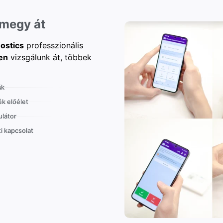
 megy át
ostics
professzionális
en
vizsgálunk át, többek
ák
k előélet
látor
i kapcsolat