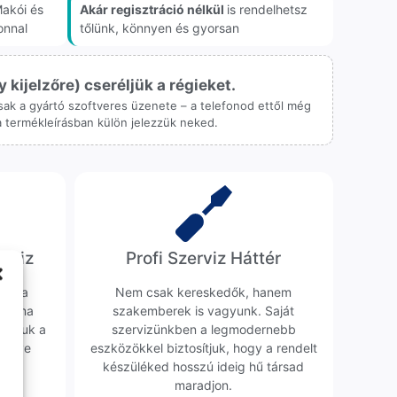
akói és
Akár regisztráció nélkül
is rendelhetsz
onnal
tőlünk, könnyen és gyorsan
ijelzőre) cseréljük a régieket.
 csak a gyártó szoftveres üzenete – a telefonod ettől még
 a termékleírásban külön jelezzük neked.
erviz
Profi Szerviz Háttér
ünk a
Nem csak kereskedők, hanem
obléma
szakemberek is vagyunk. Saját
sgáljuk a
szervizünkben a legmodernebb
erélve
eszközökkel biztosítjuk, hogy a rendelt
0 Ft
készüléked hosszú ideig hű társad
maradjon.