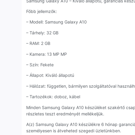
Samsung Galaxy A10 – Kiváló állapotú, garanciás készül
Főbb jellemzők:
– Modell: Samsung Galaxy A10
– Tárhely: 32 GB
– RAM: 2 GB
– Kamera: 13 MP MP
– Szín: Fekete
– Állapot: Kiváló állapotú
– Hálózat: független, bármilyen szolgáltatóval használ
– Tartozékok: doboz, kábel
Minden Samsung Galaxy A10 készüléket szakértő csap
részletes teszt eredményét mellékeljük.
A(z) Samsung Galaxy A10 készülékre 6 hónap garanciá
személyesen is átveheted szegedi üzletünkben.