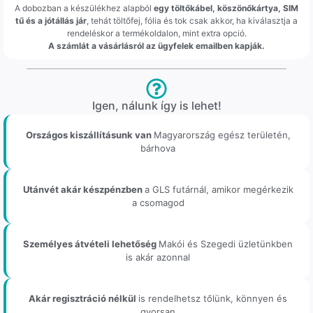
A dobozban a készülékhez alapból
egy töltőkábel, köszönőkártya, SIM
tű és a jótállás jár
, tehát töltőfej, fólia és tok csak akkor, ha kiválasztja a
rendeléskor a termékoldalon, mint extra opció.
A számlát a vásárlásról az ügyfelek emailben kapják.
Igen, nálunk így is lehet!
Országos kiszállításunk van
Magyarország egész területén,
bárhova
Utánvét akár készpénzben
a GLS futárnál, amikor megérkezik
a csomagod
Személyes átvételi lehetőség
Makói és Szegedi üzletünkben
is akár azonnal
Akár regisztráció nélkül
is rendelhetsz tőlünk, könnyen és
gyorsan