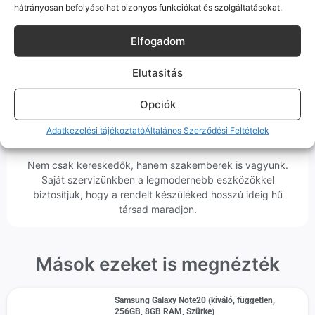
Ha messze laksz, mi megyünk a készülékért. Garanciális
hátrányosan befolyásolhat bizonyos funkciókat és szolgáltatásokat.
probléma esetén küldjük a futárt, bevizsgáljuk a telefont, és
javítva vagy cserélve küldjük vissza – neked ez 0 Ft
Elfogadom
költséggel jár.
Elutasitás
Opciók
Adatkezelési tájékoztató
Általános Szerződési Feltételek
Profi Szerviz Háttér
Nem csak kereskedők, hanem szakemberek is vagyunk.
Saját szervizünkben a legmodernebb eszközökkel
biztosítjuk, hogy a rendelt készüléked hosszú ideig hű
társad maradjon.
Mások ezeket is megnézték
Samsung Galaxy Note20 (kiváló, független,
256GB, 8GB RAM, Szürke)