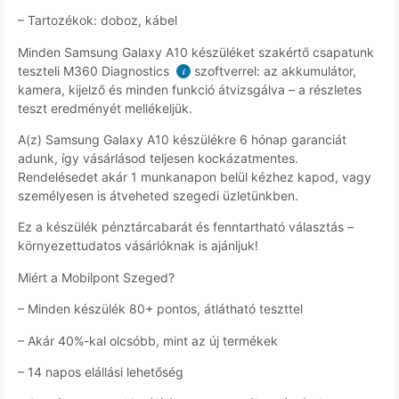
– Tartozékok: doboz, kábel
Minden Samsung Galaxy A10 készüléket szakértő csapatunk
teszteli M360 Diagnostics
szoftverrel: az akkumulátor,
i
kamera, kijelző és minden funkció átvizsgálva – a részletes
teszt eredményét mellékeljük.
A(z) Samsung Galaxy A10 készülékre 6 hónap garanciát
adunk, így vásárlásod teljesen kockázatmentes.
Rendelésedet akár 1 munkanapon belül kézhez kapod, vagy
személyesen is átveheted szegedi üzletünkben.
Ez a készülék pénztárcabarát és fenntartható választás –
környezettudatos vásárlóknak is ajánljuk!
Miért a Mobilpont Szeged?
– Minden készülék 80+ pontos, átlátható teszttel
– Akár 40%-kal olcsóbb, mint az új termékek
– 14 napos elállási lehetőség