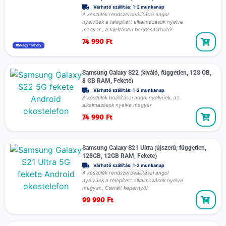
Várható szállítás: 1-2 munkanap
A készülék rendszerbeállításai angol
nyelvűek a telepített alkalmazások nyelve
magyar., A kijelzőben beégés látható!
74 990
Ft
Nagy tárhely
Samsung Galaxy S22 (kiváló, független, 128 GB,
8 GB RAM, Fekete)
Várható szállítás: 1-2 munkanap
A készülék beállításai angol nyelvűek, az
alkalmazások nyelve magyar
74 990
Ft
Samsung Galaxy S21 Ultra (újszerű, független,
128GB, 12GB RAM, Fekete)
Várható szállítás: 1-2 munkanap
A készülék rendszerbeállításai angol
nyelvűek a telepített alkalmazások nyelve
magyar., Cserélt képernyő!
99 990
Ft