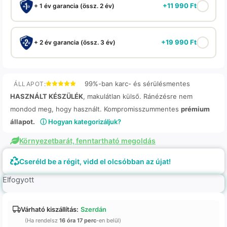
+
11 990
Ft
+ 1 év garancia (össz. 2 év)
+
19 990
Ft
+ 2 év garancia (össz. 3 év)
99%-ban karc- és sérülésmentes
ÁLLAPOT:
HASZNÁLT KÉSZÜLÉK
, makulátlan külső. Ránézésre nem
mondod meg, hogy használt. Kompromisszummentes
prémium
állapot.
ⓘ Hogyan kategorizáljuk?
Környezetbarát, fenntartható megoldás
Cseréld be a régit, vidd el olcsóbban az újat!
Elfogyott
Várható kiszállítás:
Szerdán
(Ha rendelsz
16 óra 17 perc
-en belül)