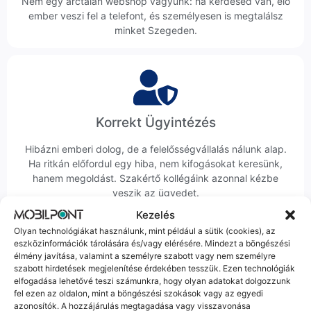
Nem egy arctalan webshop vagyunk: ha kérdésed van, élő
ember veszi fel a telefont, és személyesen is megtalálsz
minket Szegeden.
Korrekt Ügyintézés
Hibázni emberi dolog, de a felelősségvállalás nálunk alap.
Ha ritkán előfordul egy hiba, nem kifogásokat keresünk,
hanem megoldást. Szakértő kollégáink azonnal kézbe
veszik az ügyedet.
Kezelés
Olyan technológiákat használunk, mint például a sütik (cookies), az
eszközinformációk tárolására és/vagy elérésére. Mindezt a böngészési
élmény javítása, valamint a személyre szabott vagy nem személyre
szabott hirdetések megjelenítése érdekében tesszük. Ezen technológiák
elfogadása lehetővé teszi számunkra, hogy olyan adatokat dolgozzunk
Ingyenes Futár & Szerviz
fel ezen az oldalon, mint a böngészési szokások vagy az egyedi
azonosítók. A hozzájárulás megtagadása vagy visszavonása