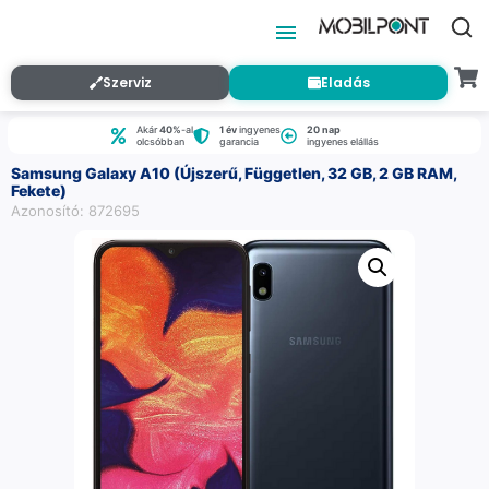
Szerviz
Eladás
Akár
40%
-al
1 év
ingyenes
20 nap
olcsóbban
garancia
ingyenes elállás
Samsung Galaxy A10 (Újszerű, Független, 32 GB, 2 GB RAM,
Fekete)
Azonosító: 872695