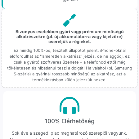
Bizonyos esetekben gyári vagy prémium minőségű
alkatrészekre (pl. új akkumulátorra vagy kijelzőre)
cseréljük a régieket.
Ez mindig 100%-os, tesztelt állapotot jelent. iPhone-oknál
előfordulhat az "Ismeretlen alkatrész" jelzés, de ne aggódj, ez
csak a gyártó szoftveres üzenete – a telefonod ettől még
tökéletesen és hibátlanul teszi a dolgát! Ha valahol (pl. Samsung
S-széria) a gyárinál rosszabb minőségű az alkatrész, azt a
termékleírásban külön jelezzük neked.
100% Elérhetőség
Sok éve a szegedi piac meghatározó szereplői vagyunk.