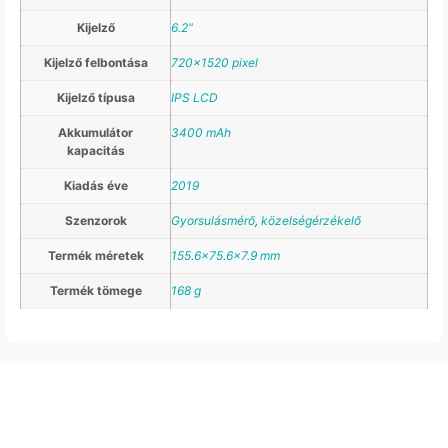
Kijelző
6.2"
Kijelző felbontása
720×1520 pixel
Kijelző típusa
IPS LCD
Akkumulátor
3400 mAh
kapacitás
Kiadás éve
2019
Szenzorok
Gyorsulásmérő
,
közelségérzékelő
Termék méretek
155.6×75.6×7.9 mm
Termék tömege
168 g