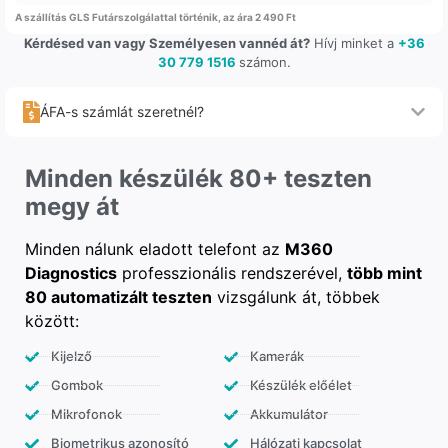
A szállítás GLS Futárszolgálattal történik, az ára 2 490 Ft
Kérdésed van vagy Személyesen vannéd át?
Hívj minket a
+36
30 779 1516
számon.
ÁFA-s számlát szeretnél?
Minden készülék 80+ teszten
megy át
Minden nálunk eladott telefont az
M360
Diagnostics
professzionális rendszerével,
több mint
80 automatizált teszten
vizsgálunk át, többek
között:
Kijelző
Kamerák
Gombok
Készülék előélet
Mikrofonok
Akkumulátor
Biometrikus azonosító
Hálózati kapcsolat