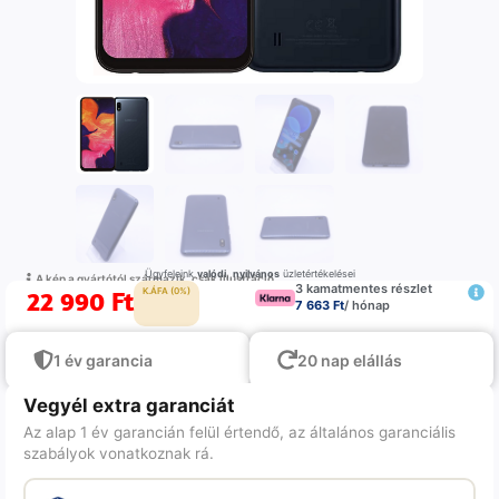
Ügyfeleink
valódi
,
nyilvános
üzletértékelései
A kép a gyártótól származik, csak illustráció
3 kamatmentes részlet
22 990
Ft
K.ÁFA (0%)
7 663 Ft
/ hónap
1 év garancia
20 nap elállás
Vegyél extra garanciát
Az alap 1 év garancián felül értendő, az általános garanciális
szabályok vonatkoznak rá.