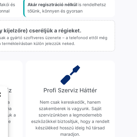
akói és
Akár regisztráció nélkül
is rendelhetsz
onnal
tőlünk, könnyen és gyorsan
ijelzőre) cseréljük a régieket.
 csak a gyártó szoftveres üzenete – a telefonod ettől még
 a termékleírásban külön jelezzük neked.
erviz
Profi Szerviz Háttér
ünk a
Nem csak kereskedők, hanem
obléma
szakemberek is vagyunk. Saját
sgáljuk a
szervizünkben a legmodernebb
erélve
eszközökkel biztosítjuk, hogy a rendelt
0 Ft
készüléked hosszú ideig hű társad
maradjon.