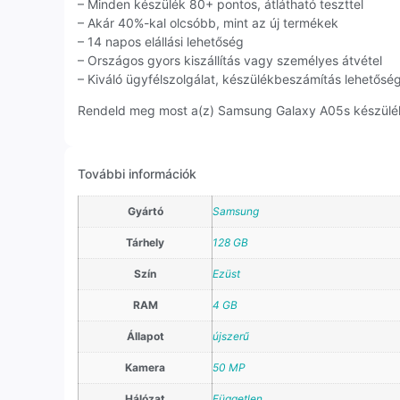
– Minden készülék 80+ pontos, átlátható teszttel
– Akár 40%-kal olcsóbb, mint az új termékek
– 14 napos elállási lehetőség
– Országos gyors kiszállítás vagy személyes átvétel
– Kiváló ügyfélszolgálat, készülékbeszámítás lehetősé
Rendeld meg most a(z) Samsung Galaxy A05s készüléket
További információk
Gyártó
Samsung
Tárhely
128 GB
Szín
Ezüst
RAM
4 GB
Állapot
újszerű
Kamera
50 MP
Hálózat
Független