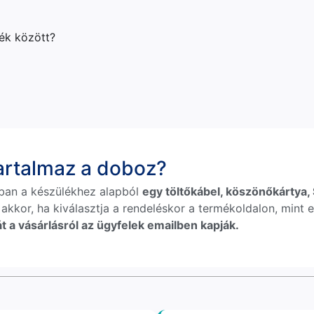
lék között?
tartalmaz a doboz?
ban a készülékhez alapból
egy töltőkábel, köszönőkártya, S
 akkor, ha kiválasztja a rendeléskor a termékoldalon, mint e
t a vásárlásról az ügyfelek emailben kapják.