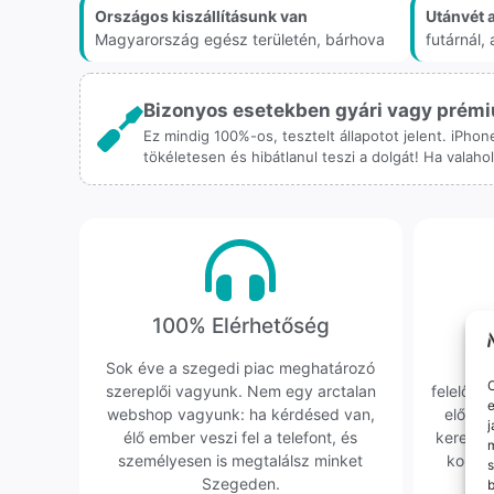
Országos kiszállításunk van
Utánvét 
Magyarország egész területén, bárhova
futárnál
Bizonyos esetekben gyári vagy prémiu
Ez mindig 100%-os, tesztelt állapotot jelent. iPho
tökéletesen és hibátlanul teszi a dolgát! Ha valah
100% Elérhetőség
K
Sok éve a szegedi piac meghatározó
Hi
O
szereplői vagyunk. Nem egy arctalan
felelőssé
e
webshop vagyunk: ha kérdésed van,
előfor
j
élő ember veszi fel a telefont, és
keresün
m
személyesen is megtalálsz minket
kollég
s
Szegeden.