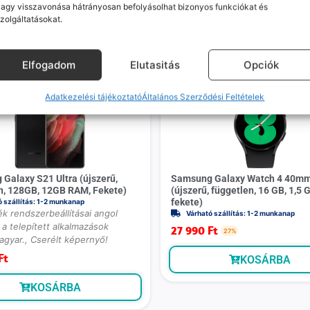
agy visszavonása hátrányosan befolyásolhat bizonyos funkciókat és
zolgáltatásokat.
Mások ezeket is megnézték
Elfogadom
Elutasitás
Opciók
Adatkezelési tájékoztató
Általános Szerződési Feltételek
Galaxy S21 Ultra (újszerű,
Samsung Galaxy Watch 4 40m
n, 128GB, 12GB RAM, Fekete)
(újszerű, független, 16 GB, 1,5
fekete)
ó szállítás: 1-2 munkanap
k rendszerbeállításai angol
Várható szállítás: 1-2 munkanap
a telepített alkalmazások
27 990
Ft
27%
agyar., Cserélt képernyő!
Ft
KOSÁRBA
KOSÁRBA