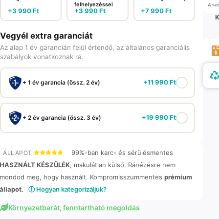
felhelyezéssel
A szá
+
3 990
Ft
+
3 990
Ft
+
7 990
Ft
K
Vegyél extra garanciát
Az alap 1 év garancián felül értendő, az általános garanciális
szabályok vonatkoznak rá.
+
11 990
Ft
+ 1 év garancia (össz. 2 év)
+
19 990
Ft
+ 2 év garancia (össz. 3 év)
99%-ban karc- és sérülésmentes
ÁLLAPOT:
HASZNÁLT KÉSZÜLÉK
, makulátlan külső. Ránézésre nem
mondod meg, hogy használt. Kompromisszummentes
prémium
állapot.
ⓘ Hogyan kategorizáljuk?
Környezetbarát, fenntartható megoldás