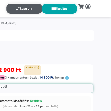
Szerviz
Eladás
B RAM, ezüst)
2 900
Ft
K.ÁFA (0%)
3 kamatmentes részlet
14 300 Ft
/ hónap
gyott
Várható kiszállítás:
Kedden
(Ha rendelsz
1 nap 21 óra 28 perc
-en belül)