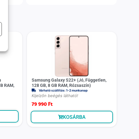
m
Samsung Galaxy S22+ (Jó, Független,
 GB RAM,
128 GB, 8 GB RAM, Rózsaszín)
Várható szállítás: 1-2 munkanap
Kijelzőn beégés látható!
79 990
Ft
KOSÁRBA