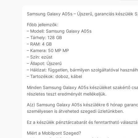
Samsung Galaxy A05s – Újszerű, garanciás készülék Sze
Főbb jellemzők:
– Modell: Samsung Galaxy A05s
– Tárhely: 128 GB
– RAM: 4 GB
– Kamera: 50 MP MP
– Szín: ezüst
– Állapot: Újszerű
– Hálózat: független, bármilyen szolgáltatóval használ
– Tartozékok: doboz, kábel
Minden Samsung Galaxy A05s készüléket szakértő csa
részletes teszt eredményét mellékeljük.
A(z) Samsung Galaxy A05s készülékre 6 hónap garanci
személyesen is átveheted szegedi üzletünkben.
Ez a készülék pénztárcabarát és fenntartható választás
Miért a Mobilpont Szeged?