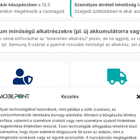
akár készpénzben
a GLS
Személyes átvételi lehetőség
M
, amikor megérkezik a csomagod
Szegedi üzletünkben is akár az
m minőségű alkatrészekre (pl. új akkumulátorra vagy k
ne-oknál előfordulhat az "Ismeretlen alkatrész" jelzés, de ne aggódj, ez
ol (pl. Samsung S-széria) a gyárinál rosszabb minőségű az alkatrész, azt
orrekt Ügyintézés
Ingyenes Futár & Sz
Kezelés
bázni emberi dolog, de a
Ha messze laksz, mi megy
lyan technológiákat használunk, mint például a sütik (cookies), az
gvállalás nálunk alap. Ha ritkán
készülékért. Garanciális pr
szközinformációk tárolására és/vagy elérésére. Mindezt a böngészési élmény
dul egy hiba, nem kifogásokat
esetén küldjük a futárt, beviz
avítása, valamint a személyre szabott vagy nem személyre szabott hirdetések
k, hanem megoldást. Szakértő
telefont, és javítva vagy cs
egjelenítése érdekében tesszük. Ezen technológiák elfogadása lehetővé teszi
áink azonnal kézbe veszik az
küldjük vissza – neked ez 
zámunkra, hogy olyan adatokat dolgozzunk fel ezen az oldalon, mint a
ügyedet.
költséggel jár.
böngészési szokások vagy az egyedi azonosítók. A hozzájárulás megtagadása