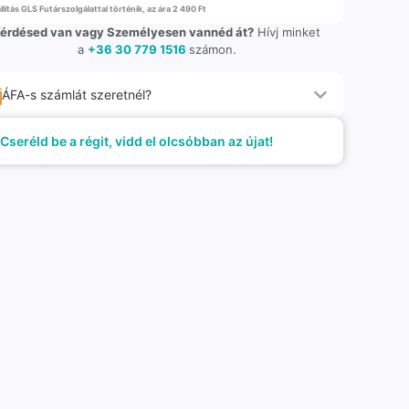
llítás GLS Futárszolgálattal történik, az ára 2 490 Ft
érdésed van vagy Személyesen vannéd át?
Hívj minket
a
+36 30 779 1516
számon.
ÁFA-s számlát szeretnél?
Cseréld be a régit, vidd el olcsóbban az újat!