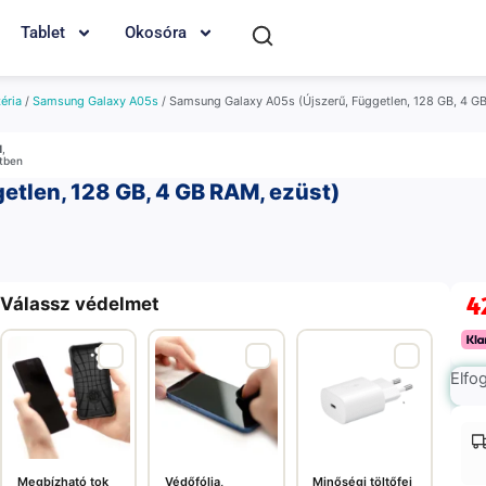
Tablet
Okosóra
éria
/
Samsung Galaxy A05s
/ Samsung Galaxy A05s (Újszerű, Független, 128 GB, 4 G
M
,
etben
tlen, 128 GB, 4 GB RAM, ezüst)
4
Válassz védelmet
Elfo
Megbízható tok
Védőfólia,
Minőségi töltőfej