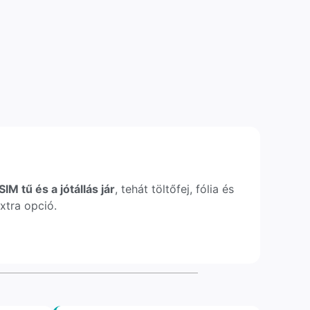
IM tű és a jótállás jár
, tehát töltőfej, fólia és
xtra opció.