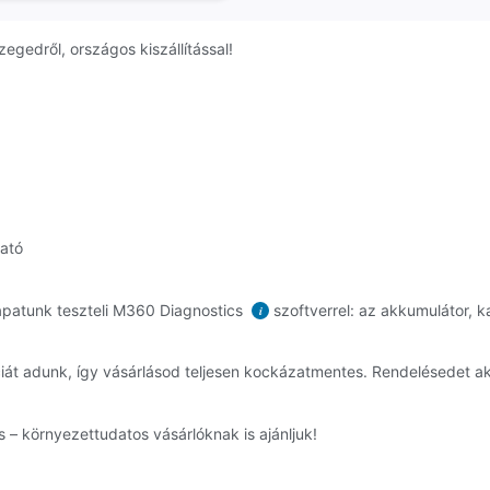
gedről, országos kiszállítással!
ható
patunk teszteli M360 Diagnostics
szoftverrel: az akkumulátor, k
i
át adunk, így vásárlásod teljesen kockázatmentes. Rendelésedet 
 – környezettudatos vásárlóknak is ajánljuk!