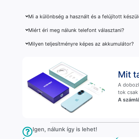
Mi a különbség a használt és a felújított készü
Miért éri meg nálunk telefont választani?
Milyen teljesítményre képes az akkumulátor?
Mit 
A doboz
tok csak
A számlá
Igen, nálunk így is lehet!