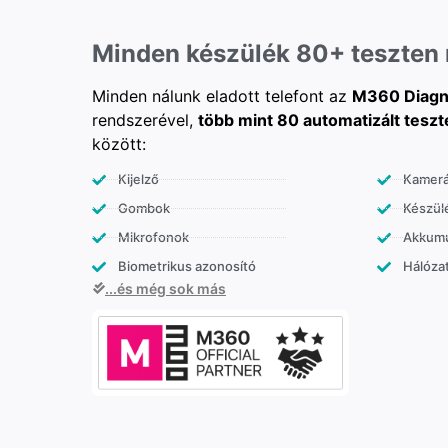
Minden készülék 80+ teszten
Minden nálunk eladott telefont az
M360 Diagn
rendszerével,
több mint 80 automatizált teszt
között:
Kijelző
Kamer
Gombok
Készülé
Mikrofonok
Akkumu
Biometrikus azonosító
Hálózat
...és még sok más