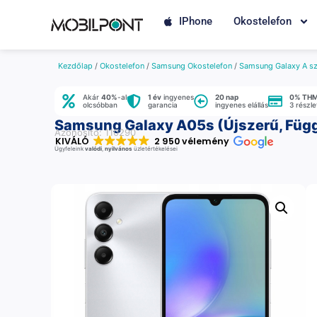
IPhone
Okostelefon
Kezdőlap
/
Okostelefon
/
Samsung Okostelefon
/
Samsung Galaxy A sz
Akár
40%
-al
1 év
ingyenes
20 nap
0% TH
olcsóbban
garancia
ingyenes elállás
3 részl
Samsung Galaxy A05s (Újszerű, Függe
Azonosító: 110290
KIVÁLÓ
2 950 vélemény
Ügyfeleink
valódi
,
nyilvános
üzletértékelései