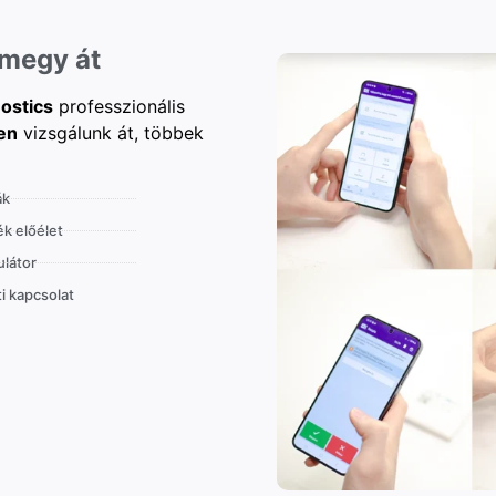
 megy át
ostics
professzionális
en
vizsgálunk át, többek
ák
k előélet
látor
i kapcsolat