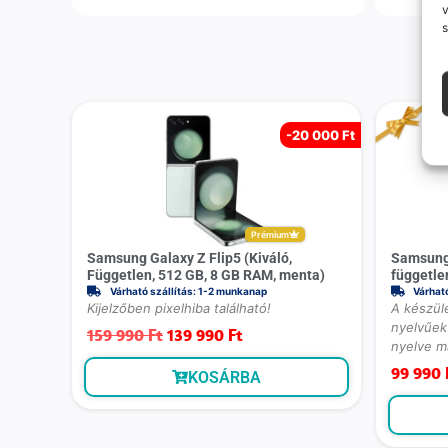
v
s
-
20 000 Ft
Prémium
Samsung Galaxy Z Flip5 (Kiváló,
Samsung 
Független, 512 GB, 8 GB RAM, menta)
függetle
Várható szállítás: 1-2 munkanap
Várhat
Kijelzőben pixelhiba található!
A készülé
nyelvűek 
159 990
Ft
139 990
Ft
nyelve m
99 990
KOSÁRBA