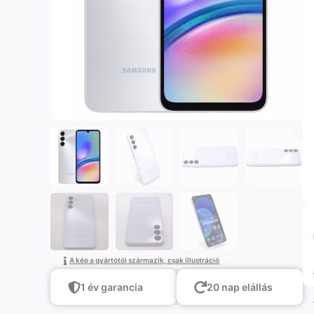
A kép a gyártótól származik, csak illustráció
1 év garancia
20 nap elállás