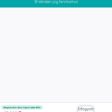
© Minden jog fenntartva
Megtakarítás újhoz képest
akár 40%
Elfogyott