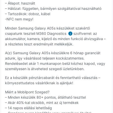
– Állapot: használt
– Hálózat: független, bármilyen szolgáltatóval használható
– Tartozékok: doboz, kábel
-NFC nem megy!
Minden Samsung Galaxy A05s készüléket szakértő
csapatunk teszteli M360 Diagnostics
szoftverrel: az
i
akkumulátor, kamera, kijelző és minden funkció átvizsgálva –
a részletes teszt eredményét mellékeljük.
A(z) Samsung Galaxy A05s készülékre 6 hónap garanciát
adunk, így vásárlásod teljesen kockázatmentes.
Rendelésedet akár 1 munkanapon belül kézhez kapod, vagy
személyesen is átveheted szegedi üzletünkben.
Ez a készülék pénztárcabarát és fenntartható választás –
környezettudatos vásárlóknak is ajánljuk!
Miért a Mobilpont Szeged?
– Minden készülék 80+ pontos, átlátható teszttel
– Akár 40%-kal olcsóbb, mint az új termékek
– 14 napos elállási lehetőség