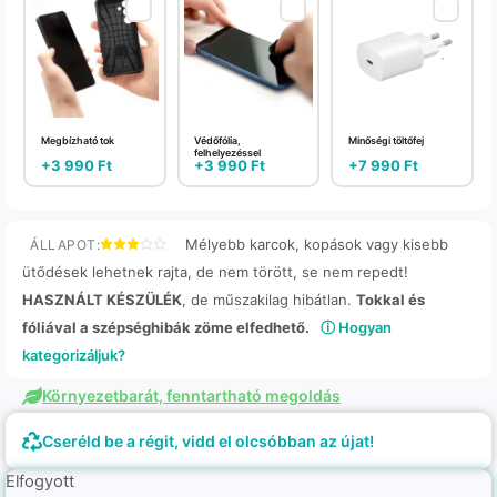
Megbízható tok
Védőfólia,
Minőségi töltőfej
felhelyezéssel
+
3 990
Ft
+
3 990
Ft
+
7 990
Ft
Mélyebb karcok, kopások vagy kisebb
ÁLLAPOT:
ütődések lehetnek rajta, de nem törött, se nem repedt!
HASZNÁLT KÉSZÜLÉK
, de műszakilag hibátlan.
Tokkal és
fóliával a szépséghibák zöme elfedhető.
ⓘ Hogyan
kategorizáljuk?
Környezetbarát, fenntartható megoldás
Cseréld be a régit, vidd el olcsóbban az újat!
Elfogyott