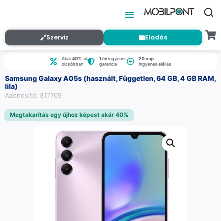
Szerviz
Eladás
Akár
40%
-al
1 év
ingyenes
20 nap
olcsóbban
garancia
ingyenes elállás
Samsung Galaxy A05s (használt, Független, 64 GB, 4 GB RAM,
lila)
Azonosító: 817709
Megtakarítás egy újhoz képest akár 40%