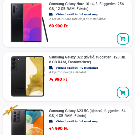
Samsung Galaxy Note 10+ (Jó, Független, 256
GB, 12 GB RAM, Fekete)
Várható szállítás: 1-2 munkanap
A toll bluetooth funkciója nem működik!
69 990
Ft
Samsung Galaxy S22 (kiváló, független, 128 GB,
8 GB RAM, Fantomfekete)
Várható szállítás: 1-2 munkanap
A kijelzön beégés látható!
74 990
Ft
Samsung Galaxy A23 5G (újszerű, független, 64
GB, 4 GB RAM, Fekete)
Várható szállítás: 1-2 munkanap
44 990
Ft