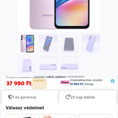
Ügyfeleink
valódi
,
nyilvános
üzletértékelései
A kép a gyártótól származik, csak illustráció
3 kamatmentes részlet
37 990
Ft
K.ÁFA (0%)
12 663 Ft
/ hónap
1 év garancia
20 nap elállás
Válassz védelmet