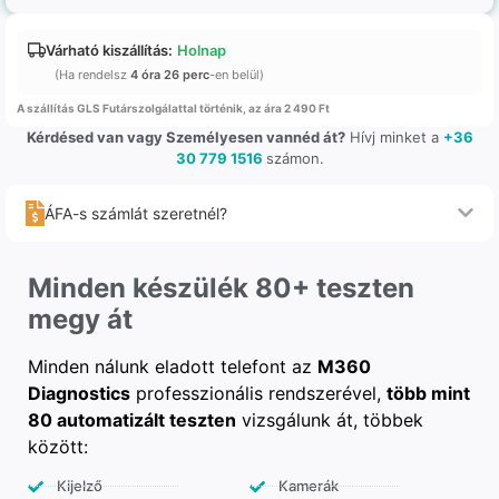
Várható kiszállítás:
Holnap
(Ha rendelsz
4 óra 26 perc
-en belül)
A szállítás GLS Futárszolgálattal történik, az ára 2 490 Ft
Kérdésed van vagy Személyesen vannéd át?
Hívj minket a
+36
30 779 1516
számon.
ÁFA-s számlát szeretnél?
Minden készülék 80+ teszten
megy át
Minden nálunk eladott telefont az
M360
Diagnostics
professzionális rendszerével,
több mint
80 automatizált teszten
vizsgálunk át, többek
között:
Kijelző
Kamerák