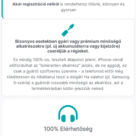
Akár regisztráció nélkül
is rendelhetsz tőlünk, könnyen és
gyorsan
Bizonyos esetekben gyári vagy prémium minőségű
alkatrészekre (pl. új akkumulátorra vagy kijelzőre)
cseréljük a régieket.
Ez mindig 100%-os, tesztelt állapotot jelent. iPhone-oknál
előfordulhat az "Ismeretlen alkatrész" jelzés, de ne aggódj, ez
csak a gyártó szoftveres üzenete – a telefonod ettől még
tökéletesen és hibátlanul teszi a dolgát! Ha valahol (pl. Samsung
S-széria) a gyárinál rosszabb minőségű az alkatrész, azt a
termékleírásban külön jelezzük neked.
100% Elérhetőség