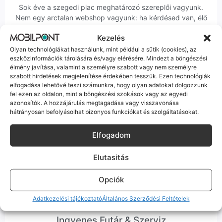
Sok éve a szegedi piac meghatározó szereplői vagyunk.
Nem egy arctalan webshop vagyunk: ha kérdésed van, élő
ember veszi fel a telefont, és személyesen is megtalálsz
Kezelés
minket Szegeden.
Olyan technológiákat használunk, mint például a sütik (cookies), az
eszközinformációk tárolására és/vagy elérésére. Mindezt a böngészési
élmény javítása, valamint a személyre szabott vagy nem személyre
szabott hirdetések megjelenítése érdekében tesszük. Ezen technológiák
elfogadása lehetővé teszi számunkra, hogy olyan adatokat dolgozzunk
fel ezen az oldalon, mint a böngészési szokások vagy az egyedi
Korrekt Ügyintézés
azonosítók. A hozzájárulás megtagadása vagy visszavonása
hátrányosan befolyásolhat bizonyos funkciókat és szolgáltatásokat.
Hibázni emberi dolog, de a felelősségvállalás nálunk alap.
Ha ritkán előfordul egy hiba, nem kifogásokat keresünk,
Elfogadom
hanem megoldást. Szakértő kollégáink azonnal kézbe
veszik az ügyedet.
Elutasitás
Opciók
Adatkezelési tájékoztató
Általános Szerződési Feltételek
Ingyenes Futár & Szerviz