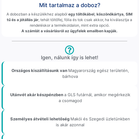
Mit tartalmaz a doboz?
A dobozban a készülékhez alapból
egy töltőkábel, köszönőkártya, SIM
tű és a jótállás jár
, tehát töltőfej, fólia és tok csak akkor, ha kiválasztja a
rendeléskor a termékoldalon, mint extra opció.
A számlát a vásárlásról az ügyfelek emailben kapják.
Igen, nálunk így is lehet!
Országos kiszállításunk van
Magyarország egész területén,
bárhova
Utánvét akár készpénzben
a GLS futárnál, amikor megérkezik
a csomagod
Személyes átvételi lehetőség
Makói és Szegedi üzletünkben
is akár azonnal