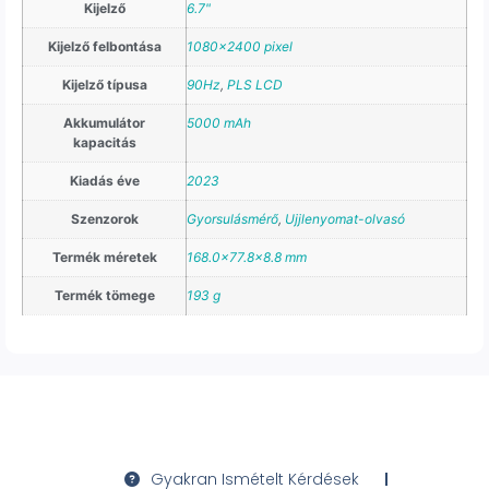
Kijelző
6.7"
Kijelző felbontása
1080×2400 pixel
Kijelző típusa
90Hz
,
PLS LCD
Akkumulátor
5000 mAh
kapacitás
Kiadás éve
2023
Szenzorok
Gyorsulásmérő
,
Ujjlenyomat-olvasó
Termék méretek
168.0×77.8×8.8 mm
Termék tömege
193 g
Gyakran Ismételt Kérdések