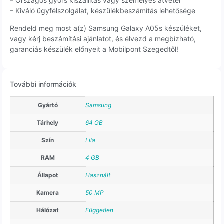
– Országos gyors kiszállítás vagy személyes átvétel
– Kiváló ügyfélszolgálat, készülékbeszámítás lehetősége
Rendeld meg most a(z) Samsung Galaxy A05s készüléket,
vagy kérj beszámítási ajánlatot, és élvezd a megbízható,
garanciás készülék előnyeit a Mobilpont Szegedtől!
További információk
Gyártó
Samsung
Tárhely
64 GB
Szín
Lila
RAM
4 GB
Állapot
Használt
Kamera
50 MP
Hálózat
Független