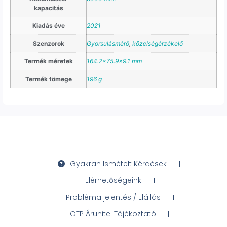
kapacitás
Kiadás éve
2021
Szenzorok
Gyorsulásmérő
,
közelségérzékelő
Termék méretek
164.2×75.9×9.1 mm
Termék tömege
196 g
Gyakran Ismételt Kérdések
Elérhetőségeink
Probléma jelentés / Elállás
OTP Áruhitel Tájékoztató