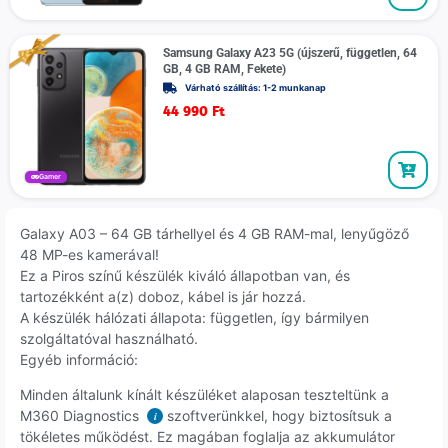
Samsung Galaxy A23 5G (újszerű, független, 64
GB, 4 GB RAM, Fekete)
Várható szállítás: 1-2 munkanap
44 990
Ft
Gamer
Galaxy A03 – 64 GB tárhellyel és 4 GB RAM-mal, lenyűgöző
48 MP-es kamerával!
Ez a Piros színű készülék kiváló állapotban van, és
tartozékként a(z) doboz, kábel is jár hozzá.
A készülék hálózati állapota: független, így bármilyen
szolgáltatóval használható.
Egyéb információ:
Minden általunk kínált készüléket alaposan teszteltünk a
M360 Diagnostics
szoftverünkkel, hogy biztosítsuk a
i
tökéletes működést. Ez magában foglalja az akkumulátor