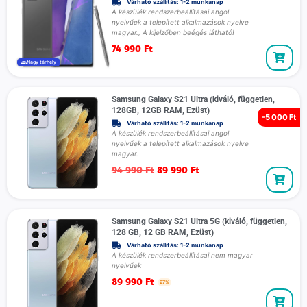
Várható szállítás: 1-2 munkanap
A készülék rendszerbeállításai angol
nyelvűek a telepített alkalmazások nyelve
magyar., A kijelzőben beégés látható!
74 990
Ft
Nagy tárhely
Samsung Galaxy S21 Ultra (kiváló, független,
128GB, 12GB RAM, Ezüst)
-
5 000 Ft
Várható szállítás: 1-2 munkanap
A készülék rendszerbeállításai angol
nyelvűek a telepített alkalmazások nyelve
magyar.
94 990
Ft
89 990
Ft
Samsung Galaxy S21 Ultra 5G (kiváló, független,
128 GB, 12 GB RAM, Ezüst)
Várható szállítás: 1-2 munkanap
A készülék rendszerbeállításai nem magyar
nyelvűek
89 990
Ft
27%