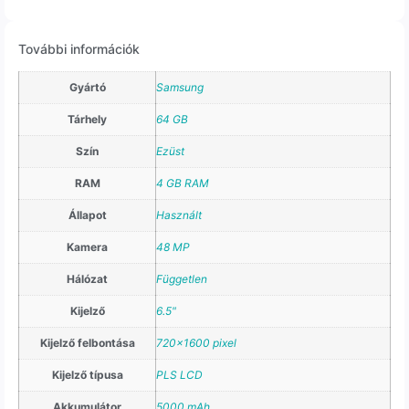
További információk
Gyártó
Samsung
Tárhely
64 GB
Szín
Ezüst
RAM
4 GB RAM
Állapot
Használt
Kamera
48 MP
Hálózat
Független
Kijelző
6.5"
Kijelző felbontása
720×1600 pixel
Kijelző típusa
PLS LCD
Akkumulátor
5000 mAh