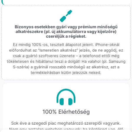
Bizonyos esetekben gyári vagy prémium minőségű
alkatrészekre (pl. új akkumulátorra vagy kijelzőre)
cseréljük a régieket.
Ez mindig 100%-os, tesztelt állapotot jelent. iPhone-oknál
előfordulhat az "Ismeretlen alkatrész" jelzés, de ne aggódj, ez
csak a gyártó szoftveres üzenete – a telefonod ettől még
tökéletesen és hibátlanul teszi a dolgát! Ha valahol (pl. Samsung
S-széria) a gyárinál rosszabb minőségű az alkatrész, azt a
termékleírásban külön jelezzük neked.
100% Elérhetőség
Sok éve a szegedi piac meghatározó szereplői vagyunk.
Nem egy arctalan webshop vagyunk: ha kérdésed van, élő