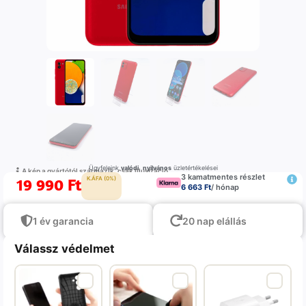
Ügyfeleink
valódi
,
nyilvános
üzletértékelései
A kép a gyártótól származik, csak illustráció
3 kamatmentes részlet
19 990
Ft
K.ÁFA (0%)
6 663 Ft
/ hónap
1 év garancia
20 nap elállás
Válassz védelmet