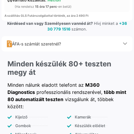
(Ha rendelsz
15 óra 17 perc
-en belül)
A szállítás GLS Futárszolgálattal történik, az ára 2 490 Ft
Kérdésed van vagy Személyesen vannéd át?
Hívj minket a
+36
30 779 1516
számon.
ÁFA-s számlát szeretnél?
Minden készülék 80+ teszten
megy át
Minden nálunk eladott telefont az
M360
Diagnostics
professzionális rendszerével,
több mint
80 automatizált teszten
vizsgálunk át, többek
között:
Kijelző
Kamerák
Gombok
Készülék előélet