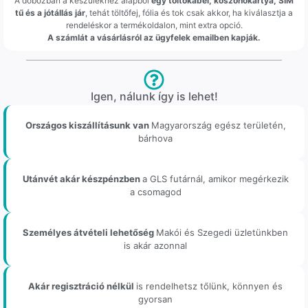
A dobozban a készülékhez alapból
egy töltőkábel, köszönőkártya, SIM
tű és a jótállás jár
, tehát töltőfej, fólia és tok csak akkor, ha kiválasztja a
rendeléskor a termékoldalon, mint extra opció.
A számlát a vásárlásról az ügyfelek emailben kapják.
Igen, nálunk így is lehet!
Országos kiszállításunk van
Magyarország egész területén,
bárhova
Utánvét akár készpénzben
a GLS futárnál, amikor megérkezik
a csomagod
Személyes átvételi lehetőség
Makói és Szegedi üzletünkben
is akár azonnal
Akár regisztráció nélkül
is rendelhetsz tőlünk, könnyen és
gyorsan