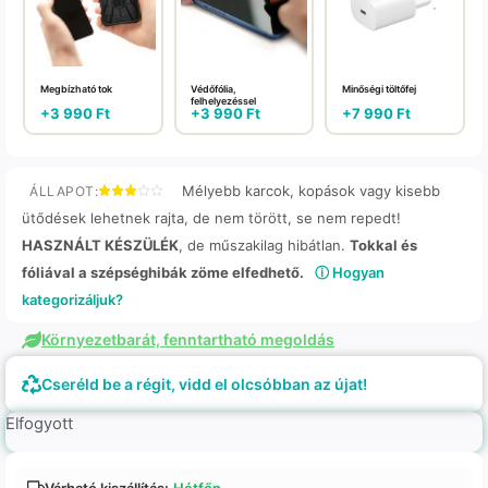
Megbízható tok
Védőfólia,
Minőségi töltőfej
felhelyezéssel
+
3 990
Ft
+
3 990
Ft
+
7 990
Ft
Mélyebb karcok, kopások vagy kisebb
ÁLLAPOT:
ütődések lehetnek rajta, de nem törött, se nem repedt!
HASZNÁLT KÉSZÜLÉK
, de műszakilag hibátlan.
Tokkal és
fóliával a szépséghibák zöme elfedhető.
ⓘ Hogyan
kategorizáljuk?
Környezetbarát, fenntartható megoldás
Cseréld be a régit, vidd el olcsóbban az újat!
Elfogyott
Várható kiszállítás:
Hétfőn