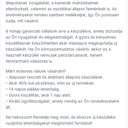
állapotának vizsgálatát, a kamerák működésének
ellenőrzését, valamint az esztétikai állapot felmérését is. Az
eredményeket minden esetben mellékeljük, így Ön pontosan
tudja, mit vásárol.
6 hónap garanciát vállalunk erre a készülékre, amely biztosítja
az Ön nyugalmát és elégedettségét. A gyors és kényelmes
kiszállításnak köszönhetően akár másnapra megkaphatja új
készülékét. Ha Ön környezettudatos vásárló, akkor ez a
használt készülék nemcsak pénztárcabarát, hanem
fenntartható választás is.
Miért érdemes nálunk vásárolni?
– Alaposan tesztelt és átlátható állapotú készülékek.
– Akár 40%-kal olcsóbban, mint az új termékek.
– 14 napos elállási lehetőség.
– Gyors kiszállítás, akár 1 nap alatt.
– Kiváló ügyfélszolgálat, amely mindig az Ön rendelkezésére
áll.
Ne habozzon! Rendelje meg most, és élvezze új készüléke
nyújtotta lehetőségeket megbízható forrásból!