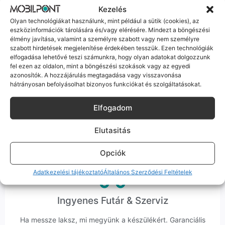
ember veszi fel a telefont, és személyesen is megtalálsz
Kezelés
minket Szegeden.
Olyan technológiákat használunk, mint például a sütik (cookies), az
eszközinformációk tárolására és/vagy elérésére. Mindezt a böngészési
élmény javítása, valamint a személyre szabott vagy nem személyre
szabott hirdetések megjelenítése érdekében tesszük. Ezen technológiák
elfogadása lehetővé teszi számunkra, hogy olyan adatokat dolgozzunk
fel ezen az oldalon, mint a böngészési szokások vagy az egyedi
azonosítók. A hozzájárulás megtagadása vagy visszavonása
Korrekt Ügyintézés
hátrányosan befolyásolhat bizonyos funkciókat és szolgáltatásokat.
Hibázni emberi dolog, de a felelősségvállalás nálunk alap.
Elfogadom
Ha ritkán előfordul egy hiba, nem kifogásokat keresünk,
hanem megoldást. Szakértő kollégáink azonnal kézbe
Elutasitás
veszik az ügyedet.
Opciók
Adatkezelési tájékoztató
Általános Szerződési Feltételek
Ingyenes Futár & Szerviz
Ha messze laksz, mi megyünk a készülékért. Garanciális