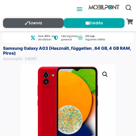
Szerviz
Eladás
Akár
40%
-al
1 év
ingyenes
20 nap
olcsóbban
garancia
ingyenes elállás
Samsung Galaxy A03 (Használt, független , 64 GB, 4 GB RAM,
Piros)
Azonosító: 24090