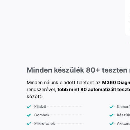
Minden készülék 80+ teszten
Minden nálunk eladott telefont az
M360 Diagn
rendszerével,
több mint 80 automatizált teszt
között:
Kijelző
Kamer
Gombok
Készülé
Mikrofonok
Akkumu