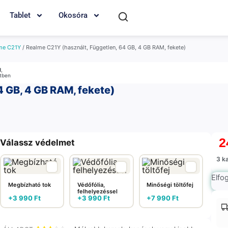
Tablet
Okosóra
me C21Y
/ Realme C21Y (használt, Független, 64 GB, 4 GB RAM, fekete)
M
,
etben
 GB, 4 GB RAM, fekete)
2
Válassz védelmet
3 k
Elfo
Megbízható tok
Védőfólia,
Minőségi töltőfej
felhelyezéssel
+
3 990
Ft
+
3 990
Ft
+
7 990
Ft