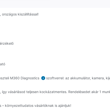
országos kiszállítással!
érzékelő
ható
eszteli M360 Diagnostics
szoftverrel: az akkumulátor, kamera, kij
i
, így vásárlásod teljesen kockázatmentes. Rendelésedet akár 1 mu
 – környezettudatos vásárlóknak is ajánljuk!