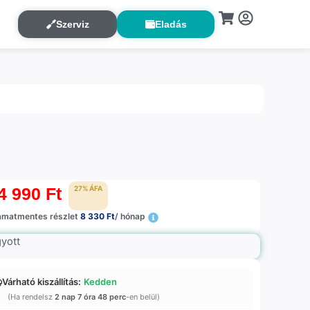
Szerviz
Eladás
4 990
Ft
27% ÁFA
amatmentes részlet
8 330 Ft
/ hónap
gyott
Várható kiszállítás:
Kedden
(Ha rendelsz
2 nap 7 óra 48 perc
-en belül)