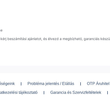
ge
rj beszámítási ajánlatot, és élvezd a megbízható, garanciás készül
őségeink
Probléma jelentés / Elállás
OTP Áruhitel
atkezelési tájékoztató
Garancia és Szervizfeltételek