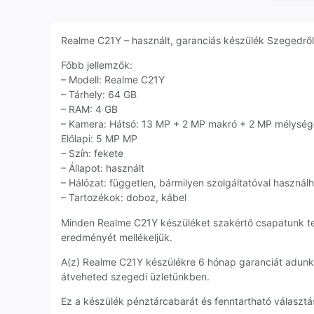
Realme C21Y – használt, garanciás készülék Szegedről, 
Főbb jellemzők:
– Modell: Realme C21Y
– Tárhely: 64 GB
– RAM: 4 GB
– Kamera: Hátsó: 13 MP + 2 MP makró + 2 MP mélység
Előlapi: 5 MP MP
– Szín: fekete
– Állapot: használt
– Hálózat: független, bármilyen szolgáltatóval használ
– Tartozékok: doboz, kábel
Minden Realme C21Y készüléket szakértő csapatunk t
eredményét mellékeljük.
A(z) Realme C21Y készülékre 6 hónap garanciát adunk
átveheted szegedi üzletünkben.
Ez a készülék pénztárcabarát és fenntartható választás