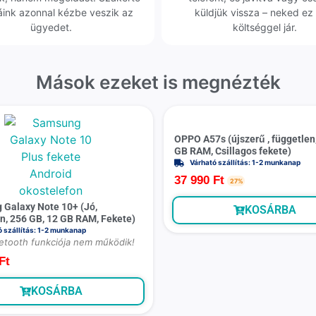
áink azonnal kézbe veszik az
küldjük vissza – neked ez 
ügyedet.
költséggel jár.
Mások ezeket is megnézték
OPPO A57s (újszerű , független,
GB RAM, Csillagos fekete)
Várható szállítás: 1-2 munkanap
37 990
Ft
27%
Galaxy Note 10+ (Jó,
KOSÁRBA
n, 256 GB, 12 GB RAM, Fekete)
ó szállítás: 1-2 munkanap
uetooth funkciója nem működik!
Ft
KOSÁRBA