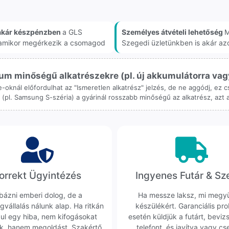
akár készpénzben
a GLS
Személyes átvételi lehetőség
M
, amikor megérkezik a csomagod
Szegedi üzletünkben is akár az
m minőségű alkatrészekre (pl. új akkumulátorra vagy k
ne-oknál előfordulhat az "Ismeretlen alkatrész" jelzés, de ne aggódj, ez
ol (pl. Samsung S-széria) a gyárinál rosszabb minőségű az alkatrész, azt
orrekt Ügyintézés
Ingyenes Futár & Sz
bázni emberi dolog, de a
Ha messze laksz, mi megy
gvállalás nálunk alap. Ha ritkán
készülékért. Garanciális pr
dul egy hiba, nem kifogásokat
esetén küldjük a futárt, beviz
k, hanem megoldást. Szakértő
telefont, és javítva vagy cs