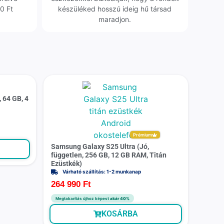
0 Ft
készüléked hosszú ideig hű társad
maradjon.
 64 GB, 4
Prémium
Samsung Galaxy S25 Ultra (Jó,
független, 256 GB, 12 GB RAM, Titán
Ezüstkék)
Várható szállítás: 1-2 munkanap
264 990
Ft
Megtakarítás újhoz képest
akár 40%
KOSÁRBA