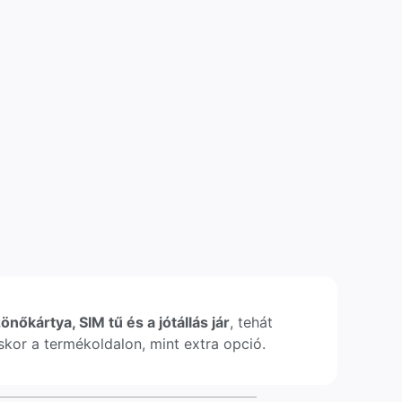
önőkártya, SIM tű és a jótállás jár
, tehát
léskor a termékoldalon, mint extra opció.