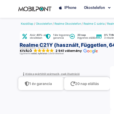
IPhone
Okostelefon
Kezdőlap
/
Okostelefon
/
Realme Okostelefon
/
Realme C széria
/
Real
Akár
40%
-al
1 év
ingyenes
20 nap
0% TH
olcsóbban
garancia
ingyenes elállás
3 részl
Realme C21Y (használt, Független, 64
Azonosító: 814912
KIVÁLÓ
2 941 vélemény
Ügyfeleink
valódi
,
nyilvános
üzletértékelései
A kép a gyártótól származik, csak illustráció
1 év garancia
20 nap elállás