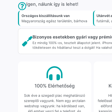
Igen, nálunk így is lehet!
Országos kiszállításunk van
Utánvét 
Magyarország egész területén, bárhova
futárnál
Bizonyos esetekben gyári vagy prémiu
Ez mindig 100%-os, tesztelt állapotot jelent. iPho
tökéletesen és hibátlanul teszi a dolgát! Ha valah
100% Elérhetőség
K
Sok éve a szegedi piac meghatározó
Hi
szereplői vagyunk. Nem egy arctalan
felelőssé
webshop vagyunk: ha kérdésed van,
előfor
élő ember veszi fel a telefont, és
keresün