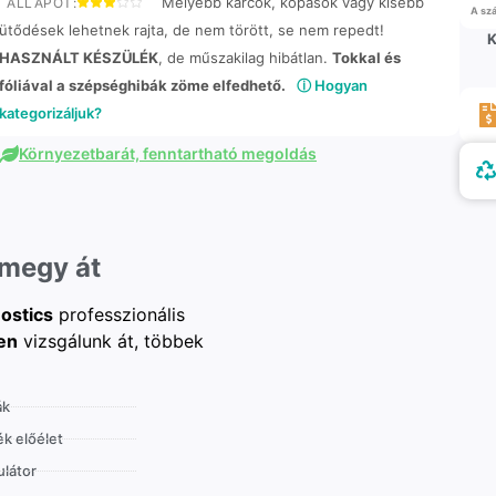
Mélyebb karcok, kopások vagy kisebb
ÁLLAPOT:
A szá
ütődések lehetnek rajta, de nem törött, se nem repedt!
K
HASZNÁLT KÉSZÜLÉK
, de műszakilag hibátlan.
Tokkal és
fóliával a szépséghibák zöme elfedhető.
ⓘ Hogyan
kategorizáljuk?
Környezetbarát, fenntartható megoldás
 megy át
ostics
professzionális
en
vizsgálunk át, többek
ák
k előélet
látor