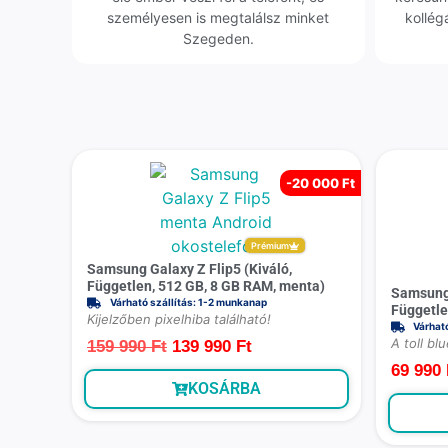
személyesen is megtalálsz minket
kollég
Szegeden.
-
20 000 Ft
Prémium
Samsung Galaxy Z Flip5 (Kiváló,
Független, 512 GB, 8 GB RAM, menta)
Samsung 
Várható szállítás: 1-2 munkanap
Függetle
Kijelzőben pixelhiba található!
Várhat
A toll bl
159 990
Ft
139 990
Ft
69 990
KOSÁRBA