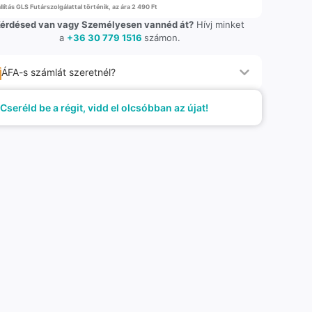
llítás GLS Futárszolgálattal történik, az ára 2 490 Ft
érdésed van vagy Személyesen vannéd át?
Hívj minket
a
+36 30 779 1516
számon.
ÁFA-s számlát szeretnél?
Cseréld be a régit, vidd el olcsóbban az újat!