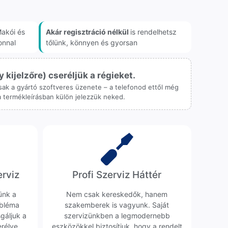
akói és
Akár regisztráció nélkül
is rendelhetsz
onnal
tőlünk, könnyen és gyorsan
ijelzőre) cseréljük a régieket.
 csak a gyártó szoftveres üzenete – a telefonod ettől még
 a termékleírásban külön jelezzük neked.
erviz
Profi Szerviz Háttér
ünk a
Nem csak kereskedők, hanem
obléma
szakemberek is vagyunk. Saját
sgáljuk a
szervizünkben a legmodernebb
erélve
eszközökkel biztosítjuk, hogy a rendelt