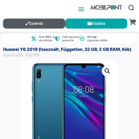
Szerviz
Eladás
Akár
40%
-al
1 év
ingyenes
20 nap
olcsóbban
garancia
ingyenes elállás
Huawei Y6 2019 (használt, Független, 32 GB, 2 GB RAM, Kék)
Azonosító: 435780