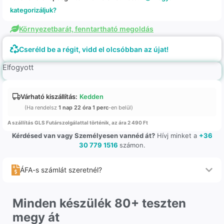
kategorizáljuk?
Környezetbarát, fenntartható megoldás
Cseréld be a régit, vidd el olcsóbban az újat!
Elfogyott
Várható kiszállítás:
Kedden
(Ha rendelsz
1 nap 22 óra 1 perc
-en belül)
A szállítás GLS Futárszolgálattal történik, az ára 2 490 Ft
Kérdésed van vagy Személyesen vannéd át?
Hívj minket a
+36
30 779 1516
számon.
ÁFA-s számlát szeretnél?
Minden készülék 80+ teszten
megy át