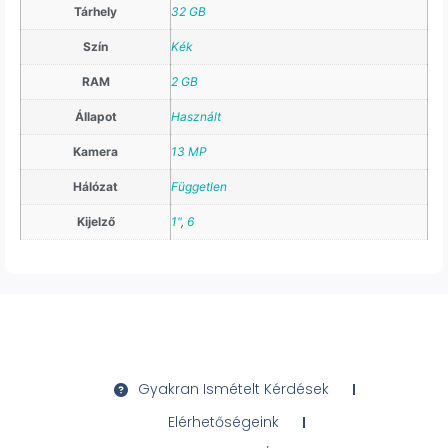
Tárhely
32 GB
Szín
Kék
RAM
2 GB
Állapot
Használt
Kamera
13 MP
Hálózat
Független
Kijelző
1"
,
6
Gyakran Ismételt Kérdések
Elérhetőségeink