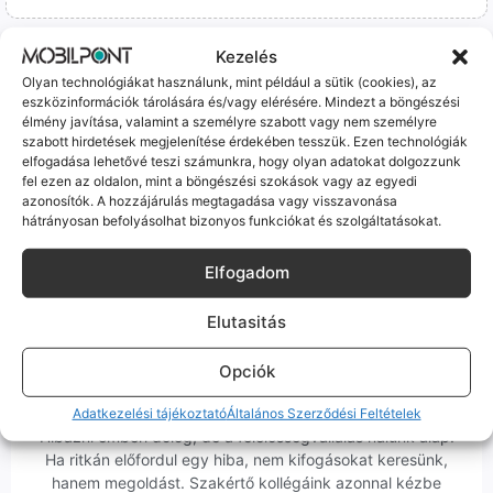
Kezelés
Olyan technológiákat használunk, mint például a sütik (cookies), az
eszközinformációk tárolására és/vagy elérésére. Mindezt a böngészési
élmény javítása, valamint a személyre szabott vagy nem személyre
100% Elérhetőség
szabott hirdetések megjelenítése érdekében tesszük. Ezen technológiák
elfogadása lehetővé teszi számunkra, hogy olyan adatokat dolgozzunk
Sok éve a szegedi piac meghatározó szereplői vagyunk.
fel ezen az oldalon, mint a böngészési szokások vagy az egyedi
azonosítók. A hozzájárulás megtagadása vagy visszavonása
Nem egy arctalan webshop vagyunk: ha kérdésed van, élő
hátrányosan befolyásolhat bizonyos funkciókat és szolgáltatásokat.
ember veszi fel a telefont, és személyesen is megtalálsz
minket Szegeden.
Elfogadom
Elutasitás
Opciók
Korrekt Ügyintézés
Adatkezelési tájékoztató
Általános Szerződési Feltételek
Hibázni emberi dolog, de a felelősségvállalás nálunk alap.
Ha ritkán előfordul egy hiba, nem kifogásokat keresünk,
hanem megoldást. Szakértő kollégáink azonnal kézbe