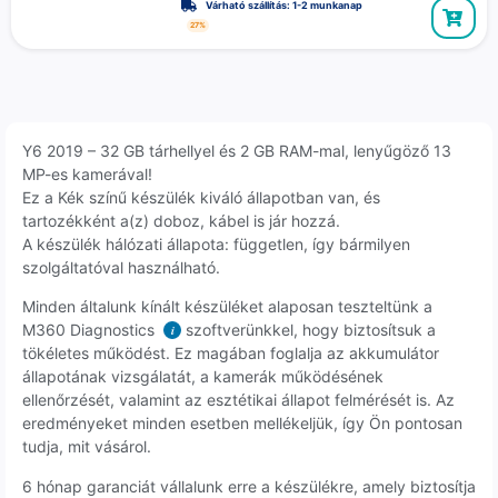
Várható szállítás: 1-2 munkanap
27%
Y6 2019 – 32 GB tárhellyel és 2 GB RAM-mal, lenyűgöző 13
MP-es kamerával!
Ez a Kék színű készülék kiváló állapotban van, és
tartozékként a(z) doboz, kábel is jár hozzá.
A készülék hálózati állapota: független, így bármilyen
szolgáltatóval használható.
Minden általunk kínált készüléket alaposan teszteltünk a
M360 Diagnostics
szoftverünkkel, hogy biztosítsuk a
i
tökéletes működést. Ez magában foglalja az akkumulátor
állapotának vizsgálatát, a kamerák működésének
ellenőrzését, valamint az esztétikai állapot felmérését is. Az
eredményeket minden esetben mellékeljük, így Ön pontosan
tudja, mit vásárol.
6 hónap garanciát vállalunk erre a készülékre, amely biztosítja