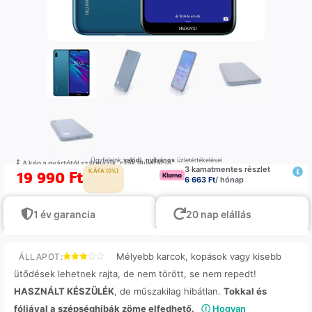
Ügyfeleink
valódi
,
nyilvános
üzletértékelései
A kép a gyártótól származik, csak illustráció
3 kamatmentes részlet
19 990
Ft
K.ÁFA (0%)
6 663 Ft
/ hónap
1 év garancia
20 nap elállás
Mélyebb karcok, kopások vagy kisebb
ÁLLAPOT:
ütődések lehetnek rajta, de nem törött, se nem repedt!
HASZNÁLT KÉSZÜLÉK
, de műszakilag hibátlan.
Tokkal és
fóliával a szépséghibák zöme elfedhető.
ⓘ Hogyan