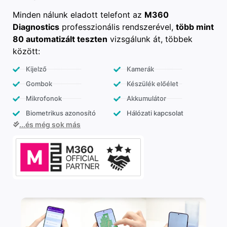
Minden nálunk eladott telefont az
M360
Diagnostics
professzionális rendszerével,
több mint
80 automatizált teszten
vizsgálunk át, többek
között:
Kijelző
Kamerák
Gombok
Készülék előélet
Mikrofonok
Akkumulátor
Biometrikus azonosító
Hálózati kapcsolat
...és még sok más