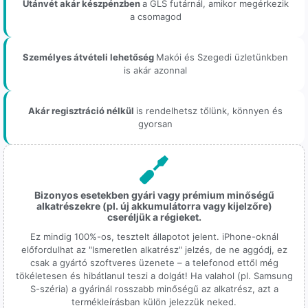
Utánvét akár készpénzben
a GLS futárnál, amikor megérkezik
a csomagod
Személyes átvételi lehetőség
Makói és Szegedi üzletünkben
is akár azonnal
Akár regisztráció nélkül
is rendelhetsz tőlünk, könnyen és
gyorsan
Bizonyos esetekben gyári vagy prémium minőségű
alkatrészekre (pl. új akkumulátorra vagy kijelzőre)
cseréljük a régieket.
Ez mindig 100%-os, tesztelt állapotot jelent. iPhone-oknál
előfordulhat az "Ismeretlen alkatrész" jelzés, de ne aggódj, ez
csak a gyártó szoftveres üzenete – a telefonod ettől még
tökéletesen és hibátlanul teszi a dolgát! Ha valahol (pl. Samsung
S-széria) a gyárinál rosszabb minőségű az alkatrész, azt a
termékleírásban külön jelezzük neked.