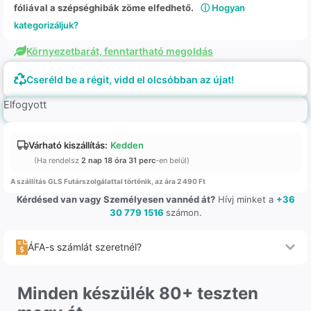
fóliával a szépséghibák zöme elfedhető.
ⓘ Hogyan
kategorizáljuk?
Környezetbarát, fenntartható megoldás
Cseréld be a régit, vidd el olcsóbban az újat!
Elfogyott
Várható kiszállítás:
Kedden
(Ha rendelsz
2 nap 18 óra 31 perc
-en belül)
A szállítás GLS Futárszolgálattal történik, az ára 2 490 Ft
Kérdésed van vagy Személyesen vannéd át?
Hívj minket a
+36
30 779 1516
számon.
ÁFA-s számlát szeretnél?
Minden készülék 80+ teszten