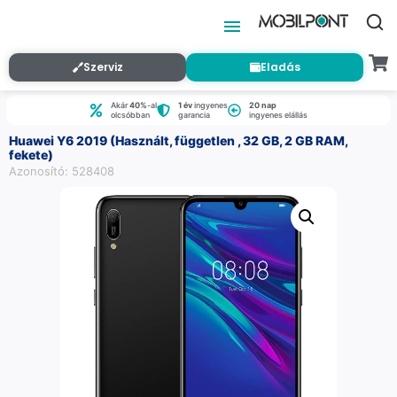
Szerviz
Eladás
Akár
40%
-al
1 év
ingyenes
20 nap
olcsóbban
garancia
ingyenes elállás
Huawei Y6 2019 (Használt, független , 32 GB, 2 GB RAM,
fekete)
Azonosító: 528408