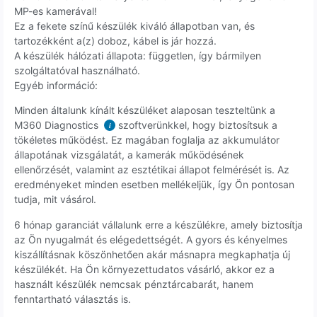
MP-es kamerával!
Ez a fekete színű készülék kiváló állapotban van, és
tartozékként a(z) doboz, kábel is jár hozzá.
A készülék hálózati állapota: független, így bármilyen
szolgáltatóval használható.
Egyéb információ:
Minden általunk kínált készüléket alaposan teszteltünk a
M360 Diagnostics
szoftverünkkel, hogy biztosítsuk a
i
tökéletes működést. Ez magában foglalja az akkumulátor
állapotának vizsgálatát, a kamerák működésének
ellenőrzését, valamint az esztétikai állapot felmérését is. Az
eredményeket minden esetben mellékeljük, így Ön pontosan
tudja, mit vásárol.
6 hónap garanciát vállalunk erre a készülékre, amely biztosítja
az Ön nyugalmát és elégedettségét. A gyors és kényelmes
kiszállításnak köszönhetően akár másnapra megkaphatja új
készülékét. Ha Ön környezettudatos vásárló, akkor ez a
használt készülék nemcsak pénztárcabarát, hanem
fenntartható választás is.