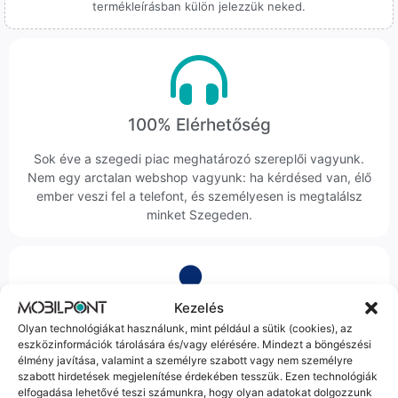
termékleírásban külön jelezzük neked.
100% Elérhetőség
Sok éve a szegedi piac meghatározó szereplői vagyunk.
Nem egy arctalan webshop vagyunk: ha kérdésed van, élő
ember veszi fel a telefont, és személyesen is megtalálsz
minket Szegeden.
Kezelés
Olyan technológiákat használunk, mint például a sütik (cookies), az
Korrekt Ügyintézés
eszközinformációk tárolására és/vagy elérésére. Mindezt a böngészési
élmény javítása, valamint a személyre szabott vagy nem személyre
Hibázni emberi dolog, de a felelősségvállalás nálunk alap.
szabott hirdetések megjelenítése érdekében tesszük. Ezen technológiák
Ha ritkán előfordul egy hiba, nem kifogásokat keresünk,
elfogadása lehetővé teszi számunkra, hogy olyan adatokat dolgozzunk