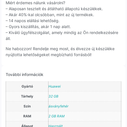
Miért érdemes nálunk vásárolni?
– Alaposan tesztelt és átlátható állapotú készülékek.
– Akár 40%-kal olcsóbban, mint az új termékek.
– 14 napos elállási lehetőség.
– Gyors kiszállítás, akár 1 nap alatt.
– Kiváló ügyfélszolgálat, amely mindig az Ön rendelkezésére
áll.
Ne habozzon! Rendelje meg most, és élvezze új készüléke
nyújtotta lehetőségeket megbízható forrásból!
További információk
Gyártó
Huawei
Tárhely
32 GB
Szín
ásványfehér
RAM
2 GB RAM
Állapot
Használt