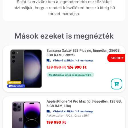
Saját szervizünkben a legmodernebb eszközökkel
biztosítjuk, hogy a rendelt készüléked hosszú ideig hű
társad maradjon.
Mások ezeket is megnézték
Samsung Galaxy S23 Plus (jó, független, 256GB,
8GB RAM, Fekete)
-
5 000 Ft
Várható szállítás: 1-2 munkanap
129 990
Ft
124 990
Ft
Megtakarítás újhoz képest
akár 40%
Prémium
Nagy tárhely
Apple iPhone 14 Pro Max (jó, Független, 128 GB,
6 GB RAM, Lila)
Várható szállítás: 1-2 munkanap
Akkumulátor: 100%, Csak eSIM!
199 990
Ft