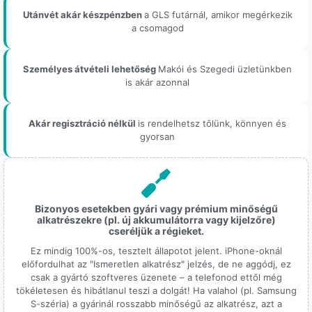
Utánvét akár készpénzben
a GLS futárnál, amikor megérkezik
a csomagod
Személyes átvételi lehetőség
Makói és Szegedi üzletünkben
is akár azonnal
Akár regisztráció nélkül
is rendelhetsz tőlünk, könnyen és
gyorsan
Bizonyos esetekben gyári vagy prémium minőségű
alkatrészekre (pl. új akkumulátorra vagy kijelzőre)
cseréljük a régieket.
Ez mindig 100%-os, tesztelt állapotot jelent. iPhone-oknál
előfordulhat az "Ismeretlen alkatrész" jelzés, de ne aggódj, ez
csak a gyártó szoftveres üzenete – a telefonod ettől még
tökéletesen és hibátlanul teszi a dolgát! Ha valahol (pl. Samsung
S-széria) a gyárinál rosszabb minőségű az alkatrész, azt a