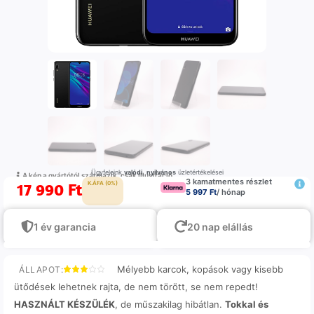
Ügyfeleink
valódi
,
nyilvános
üzletértékelései
A kép a gyártótól származik, csak illustráció
3 kamatmentes részlet
17 990
Ft
K.ÁFA (0%)
5 997 Ft
/ hónap
1 év garancia
20 nap elállás
Mélyebb karcok, kopások vagy kisebb
ÁLLAPOT:
ütődések lehetnek rajta, de nem törött, se nem repedt!
HASZNÁLT KÉSZÜLÉK
, de műszakilag hibátlan.
Tokkal és