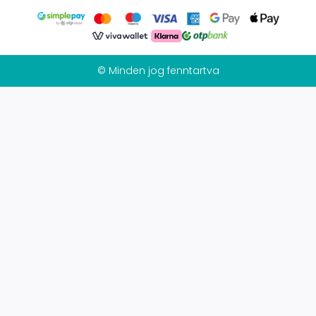
© Minden jog fenntartva