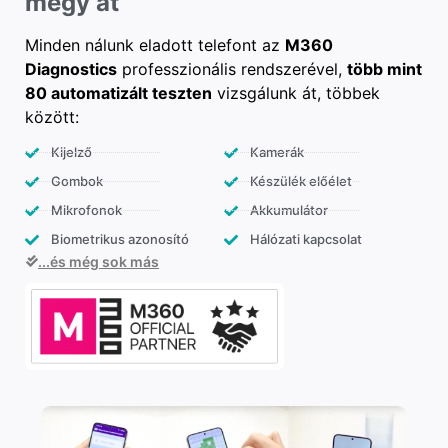
megy át
Minden nálunk eladott telefont az
M360
Diagnostics
professzionális rendszerével,
több mint
80 automatizált teszten
vizsgálunk át, többek
között:
Kijelző
Kamerák
Gombok
Készülék előélet
Mikrofonok
Akkumulátor
Biometrikus azonosító
Hálózati kapcsolat
...és még sok más