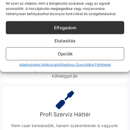
hanem megoldást. Szakértő kollégáink azonnal kézbe
fel ezen az oldalon, mint a böngészési szokások vagy az egyedi
veszik az ügyedet.
azonosítók. A hozzájárulás megtagadása vagy visszavonása
hátrányosan befolyásolhat bizonyos funkciókat és szolgáltatásokat.
Elfogadom
Elutasitás
Ingyenes Futár & Szerviz
Opciók
Ha messze laksz, mi megyünk a készülékért. Garanciális
probléma esetén küldjük a futárt, bevizsgáljuk a telefont, és
Adatkezelési tájékoztató
Általános Szerződési Feltételek
javítva vagy cserélve küldjük vissza – neked ez 0 Ft
költséggel jár.
Profi Szerviz Háttér
Nem csak kereskedők, hanem szakemberek is vagyunk.