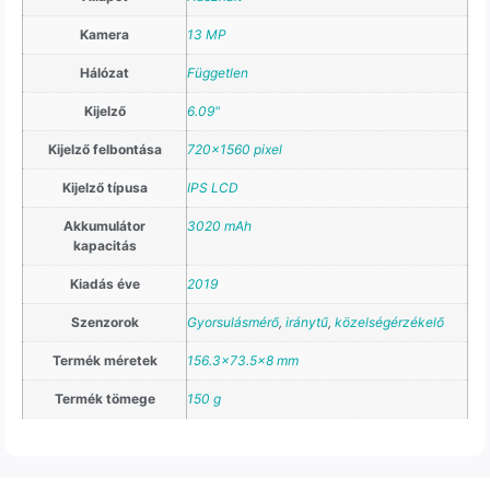
Kamera
13 MP
Hálózat
Független
Kijelző
6.09"
Kijelző felbontása
720×1560 pixel
Kijelző típusa
IPS LCD
Akkumulátor
3020 mAh
kapacitás
Kiadás éve
2019
Szenzorok
Gyorsulásmérő
,
iránytű
,
közelségérzékelő
Termék méretek
156.3×73.5×8 mm
Termék tömege
150 g