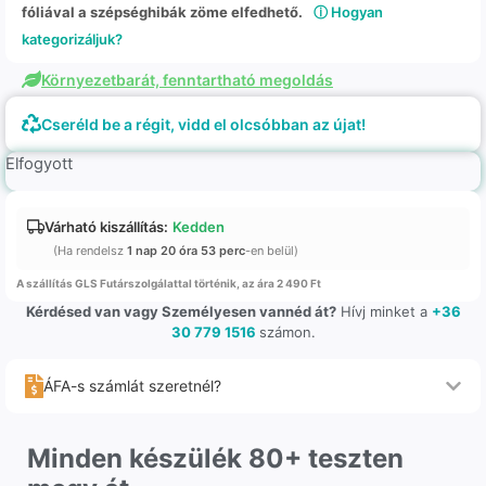
fóliával a szépséghibák zöme elfedhető.
ⓘ Hogyan
kategorizáljuk?
Környezetbarát, fenntartható megoldás
Cseréld be a régit, vidd el olcsóbban az újat!
Elfogyott
Várható kiszállítás:
Kedden
(Ha rendelsz
1 nap 20 óra 53 perc
-en belül)
A szállítás GLS Futárszolgálattal történik, az ára 2 490 Ft
Kérdésed van vagy Személyesen vannéd át?
Hívj minket a
+36
30 779 1516
számon.
ÁFA-s számlát szeretnél?
Minden készülék 80+ teszten