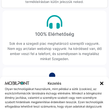
termékleírásban külön jelezzük neked.
100% Elérhetőség
Sok éve a szegedi piac meghatározó szereplői vagyunk.
Nem egy arctalan webshop vagyunk: ha kérdésed van, élő
ember veszi fel a telefont, és személyesen is megtalálsz
minket Szegeden.
Kezelés
Olyan technológiákat használunk, mint például a sütik (cookies), az
Korrekt Ügyintézés
eszközinformációk tárolására és/vagy elérésére. Mindezt a böngészési
élmény javítása, valamint a személyre szabott vagy nem személyre
Hibázni emberi dolog, de a felelősségvállalás nálunk alap.
szabott hirdetések megjelenítése érdekében tesszük. Ezen technológiák
Ha ritkán előfordul egy hiba, nem kifogásokat keresünk,
elfogadása lehetővé teszi számunkra, hogy olyan adatokat dolgozzunk