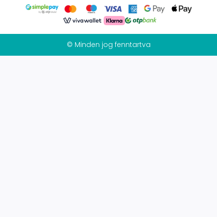
© Minden jog fenntartva