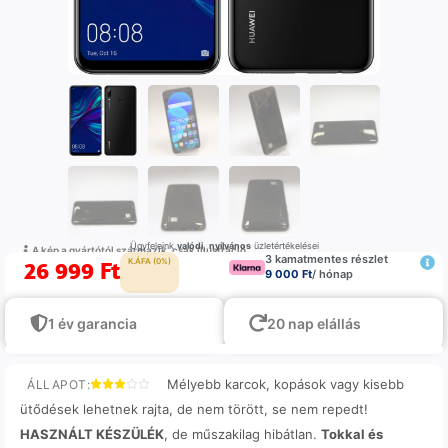
Ügyfeleink
valódi
,
nyilvános
üzletértékelései
A kép a gyártótól származik, csak illustráció
3 kamatmentes részlet
26 999
Ft
K.ÁFA (0%)
9 000 Ft
/ hónap
1 év garancia
20 nap elállás
Mélyebb karcok, kopások vagy kisebb
ÁLLAPOT:
ütődések lehetnek rajta, de nem törött, se nem repedt!
HASZNÁLT KÉSZÜLÉK
, de műszakilag hibátlan.
Tokkal és