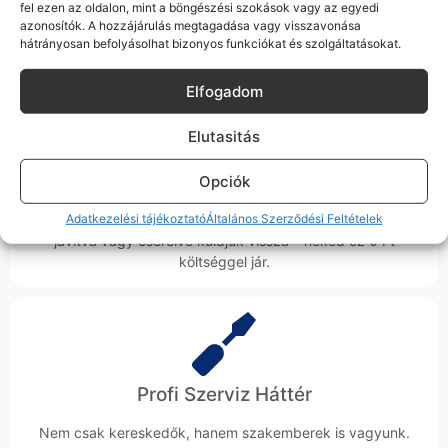
hanem megoldást. Szakértő kollégáink azonnal kézbe
fel ezen az oldalon, mint a böngészési szokások vagy az egyedi
azonosítók. A hozzájárulás megtagadása vagy visszavonása
veszik az ügyedet.
hátrányosan befolyásolhat bizonyos funkciókat és szolgáltatásokat.
Elfogadom
Elutasitás
Ingyenes Futár & Szerviz
Opciók
Ha messze laksz, mi megyünk a készülékért. Garanciális
probléma esetén küldjük a futárt, bevizsgáljuk a telefont, és
Adatkezelési tájékoztató
Általános Szerződési Feltételek
javítva vagy cserélve küldjük vissza – neked ez 0 Ft
költséggel jár.
Profi Szerviz Háttér
Nem csak kereskedők, hanem szakemberek is vagyunk.