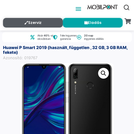
Szerviz
Eladás
Akár
40%
-al
1 év
ingyenes
20 nap
olcsóbban
garancia
ingyenes elállás
Huawei P Smart 2019 (használt, független , 32 GB, 3 GB RAM,
fekete)
Azonosító: 019767