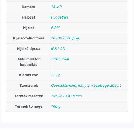
Kamera
13 MP
Hálózat
Független
Kijelző
6.21"
Kijelző felbontása
1080×2340 pixel
Kijelző típusa
IPS LCD
Akkumulátor
3400 mAh
kapacitás
Kiadás éve
2019
Szenzorok
Gyorsulásmérő
,
iránytű
,
közelségérzékelő
Termék méretek
155.2×73.4×8 mm
Termék tömege
160 g