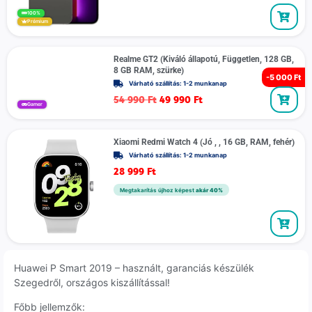
100%
Prémium
Realme GT2 (Kiváló állapotú, Független, 128 GB,
8 GB RAM, szürke)
-
5 000 Ft
Várható szállítás: 1-2 munkanap
54 990
Ft
49 990
Ft
Gamer
Xiaomi Redmi Watch 4 (Jó , , 16 GB, RAM, fehér)
Várható szállítás: 1-2 munkanap
28 999
Ft
Megtakarítás újhoz képest
akár 40%
Huawei P Smart 2019 – használt, garanciás készülék
Szegedről, országos kiszállítással!
Főbb jellemzők: