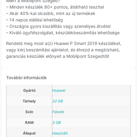
Miért a Mobilpont Szeged?
– Minden készülék 80+ pontos, átlátható teszttel
– Akár 40%-kal olcsóbb, mint az új termékek
– 14 napos elállási lehetőség
– Országos gyors kiszállítás vagy személyes átvétel
– Kiváló ügyfélszolgálat, készülékbeszámítás lehetősége
Rendeld meg most a(z) Huawei P Smart 2019 készüléket,
vagy kérj beszámítási ajánlatot, és élvezd a megbízható,
garanciás készülék előnyeit a Mobilpont Szegedtől!
További információk
Gyártó
Huawei
Tárhely
32 GB
Szín
Fekete
RAM
3 GB
Állapot
Használt