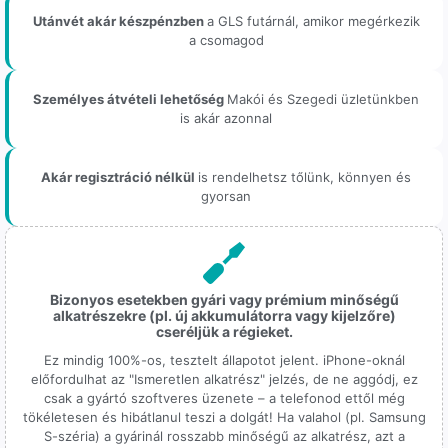
Utánvét akár készpénzben
a GLS futárnál, amikor megérkezik
a csomagod
Személyes átvételi lehetőség
Makói és Szegedi üzletünkben
is akár azonnal
Akár regisztráció nélkül
is rendelhetsz tőlünk, könnyen és
gyorsan
Bizonyos esetekben gyári vagy prémium minőségű
alkatrészekre (pl. új akkumulátorra vagy kijelzőre)
cseréljük a régieket.
Ez mindig 100%-os, tesztelt állapotot jelent. iPhone-oknál
előfordulhat az "Ismeretlen alkatrész" jelzés, de ne aggódj, ez
csak a gyártó szoftveres üzenete – a telefonod ettől még
tökéletesen és hibátlanul teszi a dolgát! Ha valahol (pl. Samsung
S-széria) a gyárinál rosszabb minőségű az alkatrész, azt a