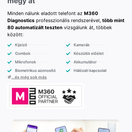
megy át
Minden nálunk eladott telefont az
M360
Diagnostics
professzionális rendszerével,
több mint
80 automatizált teszten
vizsgálunk át, többek
között:
Kijelző
Kamerák
Gombok
Készülék előélet
Mikrofonok
Akkumulátor
Biometrikus azonosító
Hálózati kapcsolat
...és még sok más