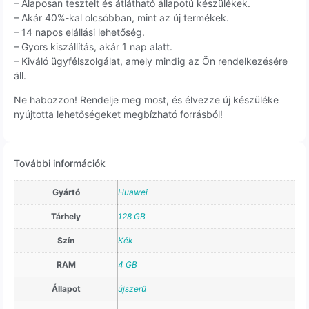
– Alaposan tesztelt és átlátható állapotú készülékek.
– Akár 40%-kal olcsóbban, mint az új termékek.
– 14 napos elállási lehetőség.
– Gyors kiszállítás, akár 1 nap alatt.
– Kiváló ügyfélszolgálat, amely mindig az Ön rendelkezésére
áll.
Ne habozzon! Rendelje meg most, és élvezze új készüléke
nyújtotta lehetőségeket megbízható forrásból!
További információk
Gyártó
Huawei
Tárhely
128 GB
Szín
Kék
RAM
4 GB
Állapot
újszerű