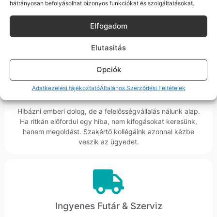
hátrányosan befolyásolhat bizonyos funkciókat és szolgáltatásokat.
Nem egy arctalan webshop vagyunk: ha kérdésed van, élő
ember veszi fel a telefont, és személyesen is megtalálsz
Elfogadom
minket Szegeden.
Elutasitás
Opciók
Adatkezelési tájékoztató
Általános Szerződési Feltételek
Korrekt Ügyintézés
Hibázni emberi dolog, de a felelősségvállalás nálunk alap.
Ha ritkán előfordul egy hiba, nem kifogásokat keresünk,
hanem megoldást. Szakértő kollégáink azonnal kézbe
veszik az ügyedet.
Ingyenes Futár & Szerviz