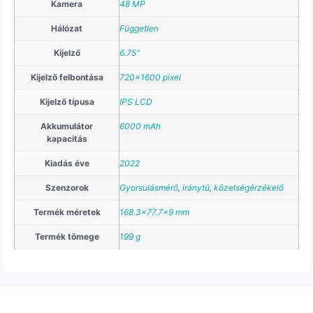
Kamera
48 MP
Hálózat
Független
Kijelző
6.75"
Kijelző felbontása
720×1600 pixel
Kijelző típusa
IPS LCD
Akkumulátor
6000 mAh
kapacitás
Kiadás éve
2022
Szenzorok
Gyorsulásmérő
,
iránytű
,
közelségérzékelő
Termék méretek
168.3×77.7×9 mm
Termék tömege
199 g