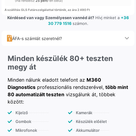
(Ha rendelsz
25 perc
-en belül)
A szállítás GLS Futárszolgálattal történik, az ára 2 490 Ft
Kérdésed van vagy Személyesen vannéd át?
Hívj minket a
+36
30 779 1516
számon.
ÁFA-s számlát szeretnél?
Minden készülék 80+ teszten
megy át
Minden nálunk eladott telefont az
M360
Diagnostics
professzionális rendszerével,
több mint
80 automatizált teszten
vizsgálunk át, többek
között:
Kijelző
Kamerák
Gombok
Készülék előélet
Mikrofonok
Akkumulátor