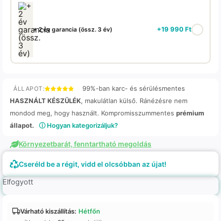
+
19 990
Ft
+ 2 év garancia (össz. 3 év)
99%-ban karc- és sérülésmentes
ÁLLAPOT:
HASZNÁLT KÉSZÜLÉK
, makulátlan külső. Ránézésre nem
mondod meg, hogy használt. Kompromisszummentes
prémium
állapot.
ⓘ Hogyan kategorizáljuk?
Környezetbarát, fenntartható megoldás
Cseréld be a régit, vidd el olcsóbban az újat!
Elfogyott
Várható kiszállítás:
Hétfőn