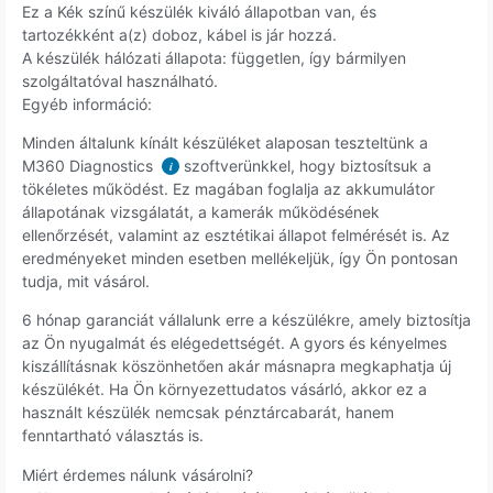
Ez a Kék színű készülék kiváló állapotban van, és
tartozékként a(z) doboz, kábel is jár hozzá.
A készülék hálózati állapota: független, így bármilyen
szolgáltatóval használható.
Egyéb információ:
Minden általunk kínált készüléket alaposan teszteltünk a
M360 Diagnostics
szoftverünkkel, hogy biztosítsuk a
i
tökéletes működést. Ez magában foglalja az akkumulátor
állapotának vizsgálatát, a kamerák működésének
ellenőrzését, valamint az esztétikai állapot felmérését is. Az
eredményeket minden esetben mellékeljük, így Ön pontosan
tudja, mit vásárol.
6 hónap garanciát vállalunk erre a készülékre, amely biztosítja
az Ön nyugalmát és elégedettségét. A gyors és kényelmes
kiszállításnak köszönhetően akár másnapra megkaphatja új
készülékét. Ha Ön környezettudatos vásárló, akkor ez a
használt készülék nemcsak pénztárcabarát, hanem
fenntartható választás is.
Miért érdemes nálunk vásárolni?