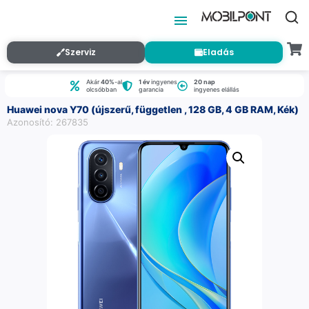
Szerviz
Eladás
Akár
40%
-al
1 év
ingyenes
20 nap
olcsóbban
garancia
ingyenes elállás
Huawei nova Y70 (újszerű, független , 128 GB, 4 GB RAM, Kék)
Azonosító: 267835