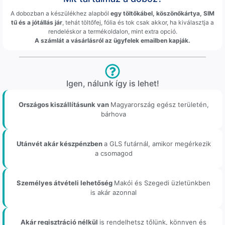
A dobozban a készülékhez alapból
egy töltőkábel, köszönőkártya, SIM
tű és a jótállás jár
, tehát töltőfej, fólia és tok csak akkor, ha kiválasztja a
rendeléskor a termékoldalon, mint extra opció.
A számlát a vásárlásról az ügyfelek emailben kapják.
Igen, nálunk így is lehet!
Országos kiszállításunk van
Magyarország egész területén,
bárhova
Utánvét akár készpénzben
a GLS futárnál, amikor megérkezik
a csomagod
Személyes átvételi lehetőség
Makói és Szegedi üzletünkben
is akár azonnal
Akár regisztráció nélkül
is rendelhetsz tőlünk, könnyen és