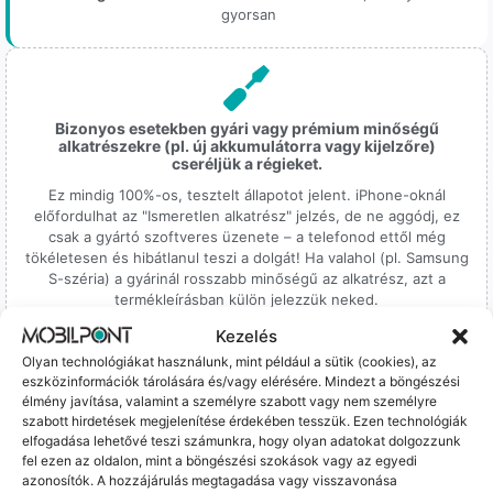
gyorsan
Bizonyos esetekben gyári vagy prémium minőségű
alkatrészekre (pl. új akkumulátorra vagy kijelzőre)
cseréljük a régieket.
Ez mindig 100%-os, tesztelt állapotot jelent. iPhone-oknál
előfordulhat az "Ismeretlen alkatrész" jelzés, de ne aggódj, ez
csak a gyártó szoftveres üzenete – a telefonod ettől még
tökéletesen és hibátlanul teszi a dolgát! Ha valahol (pl. Samsung
S-széria) a gyárinál rosszabb minőségű az alkatrész, azt a
termékleírásban külön jelezzük neked.
Kezelés
Olyan technológiákat használunk, mint például a sütik (cookies), az
eszközinformációk tárolására és/vagy elérésére. Mindezt a böngészési
élmény javítása, valamint a személyre szabott vagy nem személyre
szabott hirdetések megjelenítése érdekében tesszük. Ezen technológiák
elfogadása lehetővé teszi számunkra, hogy olyan adatokat dolgozzunk
100% Elérhetőség
fel ezen az oldalon, mint a böngészési szokások vagy az egyedi
azonosítók. A hozzájárulás megtagadása vagy visszavonása
Sok éve a szegedi piac meghatározó szereplői vagyunk.