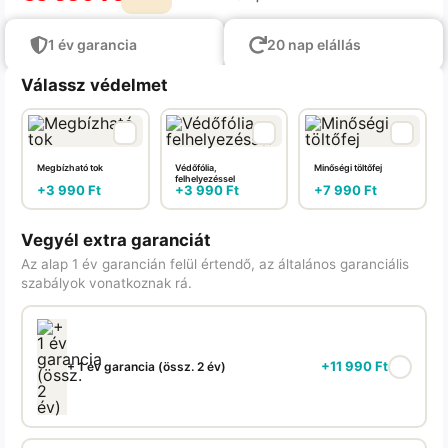
1 év garancia
20 nap elállás
Válassz védelmet
Megbízható tok
Védőfólia,
Minőségi töltőfej
felhelyezéssel
+
3 990
Ft
+
3 990
Ft
+
7 990
Ft
Vegyél extra garanciát
Az alap 1 év garancián felül értendő, az általános garanciális
szabályok vonatkoznak rá.
+
11 990
Ft
+ 1 év garancia (össz. 2 év)