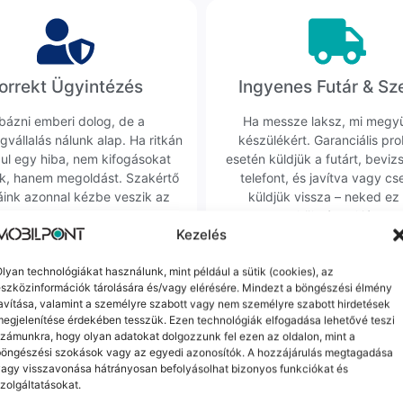
orrekt Ügyintézés
Ingyenes Futár & Sz
bázni emberi dolog, de a
Ha messze laksz, mi megy
gvállalás nálunk alap. Ha ritkán
készülékért. Garanciális pr
dul egy hiba, nem kifogásokat
esetén küldjük a futárt, beviz
k, hanem megoldást. Szakértő
telefont, és javítva vagy cs
áink azonnal kézbe veszik az
küldjük vissza – neked ez 
ügyedet.
költséggel jár.
Kezelés
lyan technológiákat használunk, mint például a sütik (cookies), az
Mások ezeket is megnézték
szközinformációk tárolására és/vagy elérésére. Mindezt a böngészési élmény
avítása, valamint a személyre szabott vagy nem személyre szabott hirdetések
egjelenítése érdekében tesszük. Ezen technológiák elfogadása lehetővé teszi
zámunkra, hogy olyan adatokat dolgozzunk fel ezen az oldalon, mint a
böngészési szokások vagy az egyedi azonosítók. A hozzájárulás megtagadása
agy visszavonása hátrányosan befolyásolhat bizonyos funkciókat és
zolgáltatásokat.