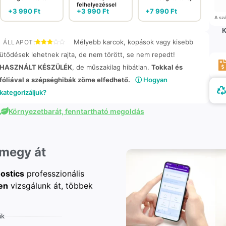
felhelyezéssel
+
3 990
Ft
+
3 990
Ft
+
7 990
Ft
A szá
K
Mélyebb karcok, kopások vagy kisebb
ÁLLAPOT:
ütődések lehetnek rajta, de nem törött, se nem repedt!
HASZNÁLT KÉSZÜLÉK
, de műszakilag hibátlan.
Tokkal és
fóliával a szépséghibák zöme elfedhető.
ⓘ Hogyan
kategorizáljuk?
Környezetbarát, fenntartható megoldás
 megy át
ostics
professzionális
en
vizsgálunk át, többek
ák