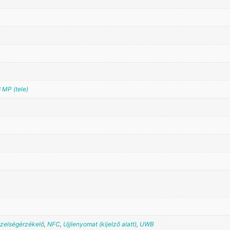
 MP (tele)
zelségérzékelő
,
NFC
,
Ujjlenyomat (kijelző alatt)
,
UWB