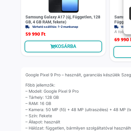
Samsung Galaxy A17 (új, Független, 128
Samsung 
GB, 4 GB RAM, fekete)
Függetle
Várható szállítás: 1-2 munkanap
Várhat
A toll bl
59 990
Ft
69 990
KOSÁRBA
Google Pixel 9 Pro – használt, garanciás készülék Szege
Főbb jellemzők:
– Modell: Google Pixel 9 Pro
– Tárhely: 128 GB
– RAM: 16 GB
– Kamera: 50 MP (fő) + 48 MP (ultraszéles) + 48 MP (t
– Szín: Fekete
– Állapot: használt
– Hálózat: független, bármilyen szolgáltatóval használ