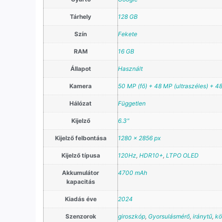
Tárhely
128 GB
Szín
Fekete
RAM
16 GB
Állapot
Használt
Kamera
50 MP (fő) + 48 MP (ultraszéles) + 48
Hálózat
Független
Kijelző
6.3"
Kijelző felbontása
1280 x 2856 px
Kijelző típusa
120Hz
,
HDR10+
,
LTPO OLED
Akkumulátor
4700 mAh
kapacitás
Kiadás éve
2024
Szenzorok
giroszkóp
,
Gyorsulásmérő
,
iránytű
,
kö