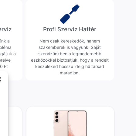
erviz
Profi Szerviz Háttér
ünk a
Nem csak kereskedők, hanem
obléma
szakemberek is vagyunk. Saját
sgáljuk a
szervizünkben a legmodernebb
erélve
eszközökkel biztosítjuk, hogy a rendelt
0 Ft
készüléked hosszú ideig hű társad
maradjon.