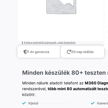
A kép a gyártótól származik, csak illustráció
1 év garancia
20 nap elállás
Minden készülék 80+ teszten
Minden nálunk eladott telefont az
M360 Diagn
rendszerével,
több mint 80 automatizált teszt
között:
Kijelző
Kamer