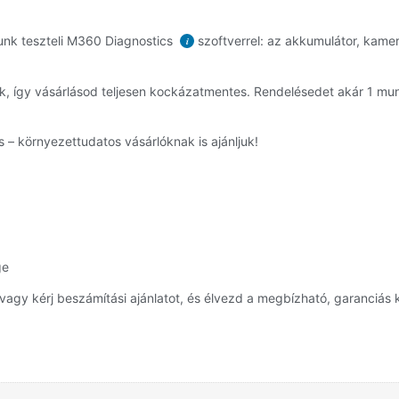
unk teszteli M360 Diagnostics
szoftverrel: az akkumulátor, kamera
i
unk, így vásárlásod teljesen kockázatmentes. Rendelésedet akár 1 
 – környezettudatos vásárlóknak is ajánljuk!
ge
vagy kérj beszámítási ajánlatot, és élvezd a megbízható, garanciás 