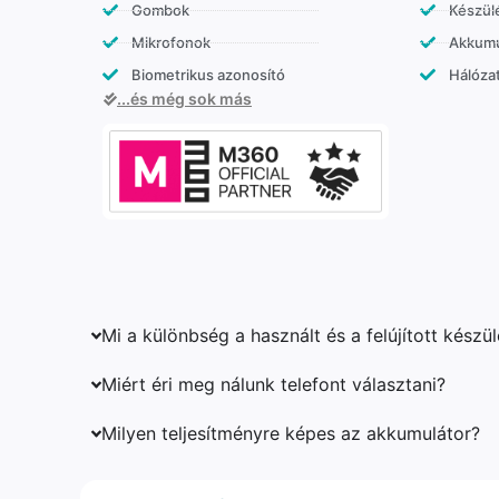
Gombok
Készülé
Mikrofonok
Akkumu
Biometrikus azonosító
Hálózat
...és még sok más
Mi a különbség a használt és a felújított készü
Miért éri meg nálunk telefont választani?
Milyen teljesítményre képes az akkumulátor?