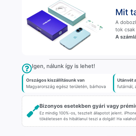
Mit 
A doboz
tok csak
A számlá
Igen, nálunk így is lehet!
Országos kiszállításunk van
Utánvét 
Magyarország egész területén, bárhova
futárnál
Bizonyos esetekben gyári vagy prémiu
Ez mindig 100%-os, tesztelt állapotot jelent. iPho
tökéletesen és hibátlanul teszi a dolgát! Ha valah