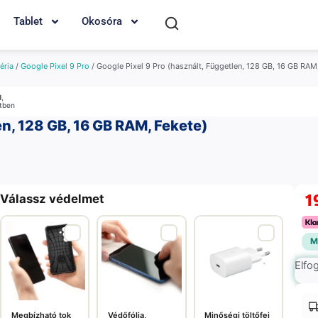
Tablet
Okosóra
éria
/
Google Pixel 9 Pro
/ Google Pixel 9 Pro (használt, Független, 128 GB, 16 GB RAM
M
,
etben
en, 128 GB, 16 GB RAM, Fekete)
1
Válassz védelmet
M
Elfo
Megbízható tok
Védőfólia,
Minőségi töltőfej