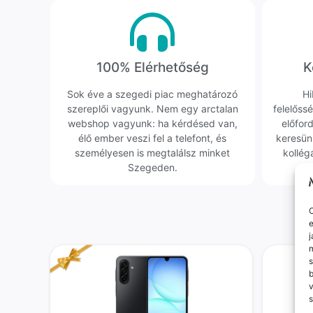
100% Elérhetőség
K
Sok éve a szegedi piac meghatározó
Hi
szereplői vagyunk. Nem egy arctalan
felelőssé
webshop vagyunk: ha kérdésed van,
előfor
élő ember veszi fel a telefont, és
keresün
személyesen is megtalálsz minket
kollég
Szegeden.
O
e
j
m
s
v
s