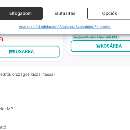
Elfogadom
Elutasitás
Opciók
Galaxy Note 10+ (Jó,
Huawei Watch Fit 3 (újszerű, fe
n, 256 GB, 12 GB RAM, Fekete)
Várható szállítás: 1-2 munkanap
Adatkezelési tájékoztató
Általános Szerződési Feltételek
ó szállítás: 1-2 munkanap
19 990
Ft
uetooth funkciója nem működik!
Megtakarítás újhoz képest
akár 40%
Ft
KOSÁRBA
KOSÁRBA
dről, országos kiszállítással!
ele) MP
ható