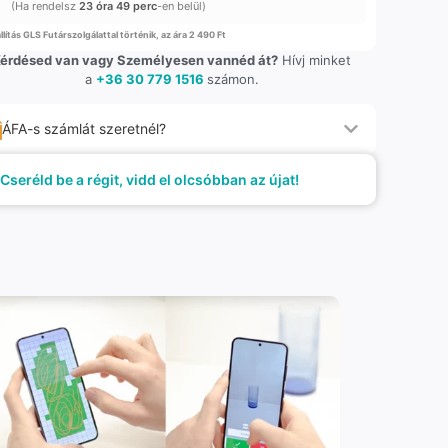
(Ha rendelsz
23 óra 49 perc
-en belül)
llítás GLS Futárszolgálattal történik, az ára 2 490 Ft
érdésed van vagy Személyesen vannéd át?
Hívj minket
a
+36 30 779 1516
számon.
ÁFA-s számlát szeretnél?
Cseréld be a régit, vidd el olcsóbban az újat!