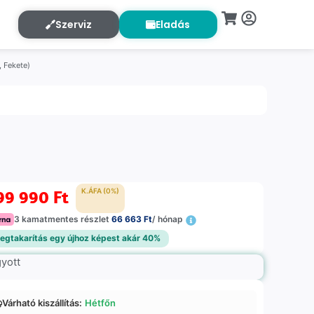
Szerviz
Eladás
, Fekete)
99 990
Ft
K.ÁFA (0%)
3 kamatmentes részlet
66 663 Ft
/ hónap
egtakarítás egy újhoz képest akár 40%
gyott
Várható kiszállítás:
Hétfőn