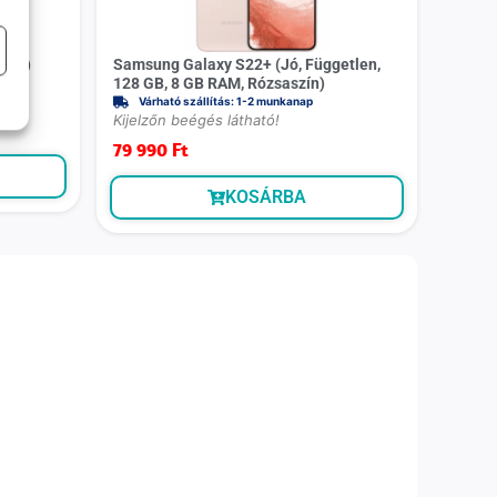
kete)
Samsung Galaxy S22+ (Jó, Független,
128 GB, 8 GB RAM, Rózsaszín)
Várható szállítás: 1-2 munkanap
Kijelzőn beégés látható!
79 990
Ft
KOSÁRBA