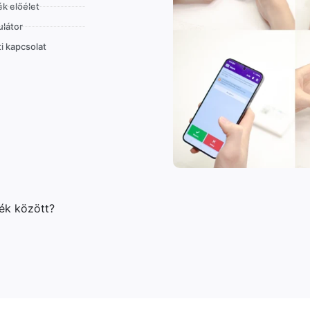
k előélet
látor
i kapcsolat
lék között?