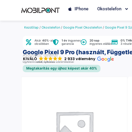
IPhone
Okostelefon
Kezdőlap
/
Okostelefon
/
Google Pixel Okostelefon
/
Google Pixel 9 Sz
Akár
40%
-al
1 év
ingyenes
20 nap
0% TH
olcsóbban
garancia
ingyenes elállás
3 részl
Google Pixel 9 Pro (használt, Függetl
Azonosító: 089606
KIVÁLÓ
2 933 vélemény
Ügyfeleink
valódi
,
nyilvános
üzletértékelései
Megtakarítás egy újhoz képest akár 40%