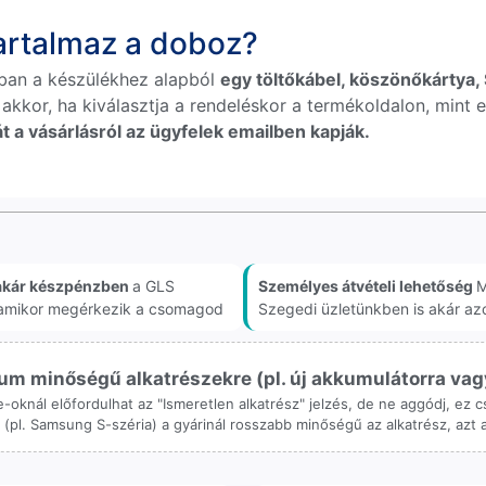
tartalmaz a doboz?
ban a készülékhez alapból
egy töltőkábel, köszönőkártya, S
 akkor, ha kiválasztja a rendeléskor a termékoldalon, mint e
t a vásárlásról az ügyfelek emailben kapják.
akár készpénzben
a GLS
Személyes átvételi lehetőség
M
, amikor megérkezik a csomagod
Szegedi üzletünkben is akár az
m minőségű alkatrészekre (pl. új akkumulátorra vagy k
ne-oknál előfordulhat az "Ismeretlen alkatrész" jelzés, de ne aggódj, ez
ol (pl. Samsung S-széria) a gyárinál rosszabb minőségű az alkatrész, azt