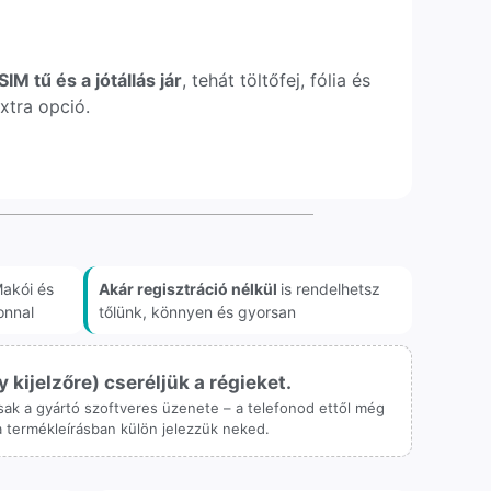
IM tű és a jótállás jár
, tehát töltőfej, fólia és
xtra opció.
akói és
Akár regisztráció nélkül
is rendelhetsz
onnal
tőlünk, könnyen és gyorsan
ijelzőre) cseréljük a régieket.
 csak a gyártó szoftveres üzenete – a telefonod ettől még
 a termékleírásban külön jelezzük neked.