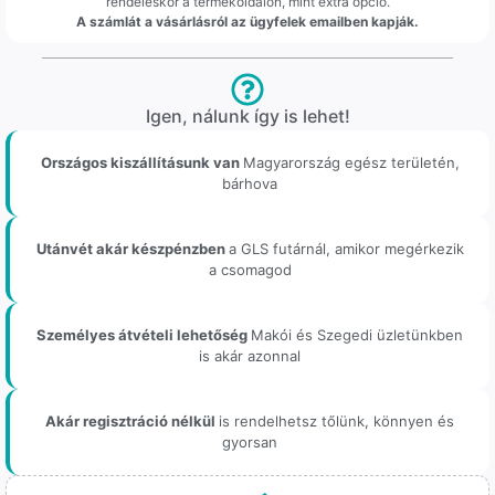
rendeléskor a termékoldalon, mint extra opció.
A számlát a vásárlásról az ügyfelek emailben kapják.
Igen, nálunk így is lehet!
Országos kiszállításunk van
Magyarország egész területén,
bárhova
Utánvét akár készpénzben
a GLS futárnál, amikor megérkezik
a csomagod
Személyes átvételi lehetőség
Makói és Szegedi üzletünkben
is akár azonnal
Akár regisztráció nélkül
is rendelhetsz tőlünk, könnyen és
gyorsan