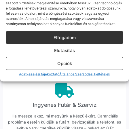
szabott hirdetések megjelenítése érdekében tesszük. Ezen technológiák
elfogadása lehetővé teszi számunkra, hogy olyan adatokat dolgozzunk
fel ezen az oldalon, mint a böngészési szokások vagy az egyedi
azonosítók. A hozzájárulás megtagadása vagy visszavonása
hátrányosan befolyásolhat bizonyos funkciókat és szolgáltatásokat.
Korrekt Ügyintézés
Elfogadom
Hibázni emberi dolog, de a felelősségvállalás nálunk alap.
Elutasitás
Ha ritkán előfordul egy hiba, nem kifogásokat keresünk,
hanem megoldást. Szakértő kollégáink azonnal kézbe
Opciók
veszik az ügyedet.
Adatkezelési tájékoztató
Általános Szerződési Feltételek
Ingyenes Futár & Szerviz
Ha messze laksz, mi megyünk a készülékért. Garanciális
probléma esetén küldjük a futárt, bevizsgáljuk a telefont, és
javítva vagy cserélve küldjük vissza – neked ez 0 Ft