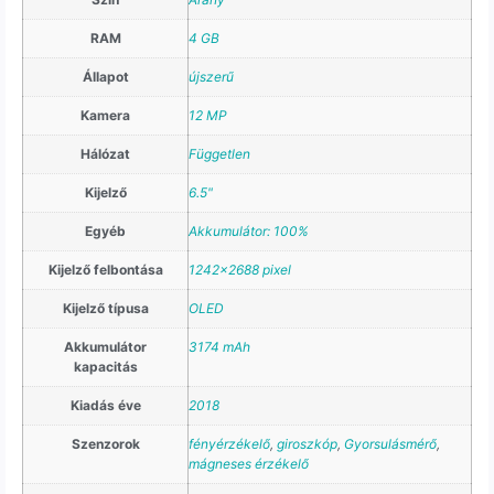
RAM
4 GB
Állapot
újszerű
Kamera
12 MP
Hálózat
Független
Kijelző
6.5"
Egyéb
Akkumulátor: 100%
Kijelző felbontása
1242×2688 pixel
Kijelző típusa
OLED
Akkumulátor
3174 mAh
kapacitás
Kiadás éve
2018
Szenzorok
fényérzékelő
,
giroszkóp
,
Gyorsulásmérő
,
mágneses érzékelő