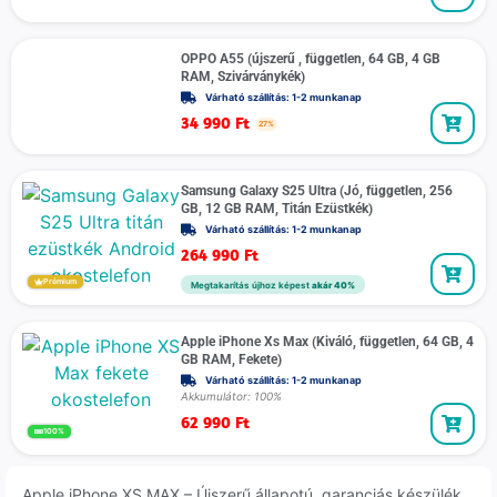
OPPO A55 (újszerű , független, 64 GB, 4 GB
RAM, Szivárványkék)
Várható szállítás: 1-2 munkanap
34 990
Ft
27%
Samsung Galaxy S25 Ultra (Jó, független, 256
GB, 12 GB RAM, Titán Ezüstkék)
Várható szállítás: 1-2 munkanap
264 990
Ft
Prémium
Megtakarítás újhoz képest
akár 40%
Apple iPhone Xs Max (Kiváló, független, 64 GB, 4
GB RAM, Fekete)
Várható szállítás: 1-2 munkanap
Akkumulátor: 100%
62 990
Ft
100%
Apple iPhone XS MAX – Újszerű állapotú, garanciás készülék