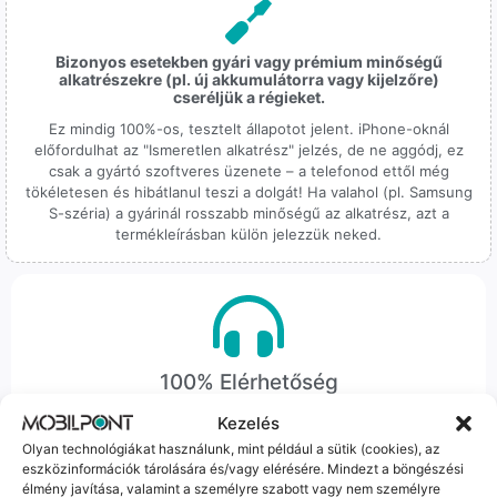
Bizonyos esetekben gyári vagy prémium minőségű
alkatrészekre (pl. új akkumulátorra vagy kijelzőre)
cseréljük a régieket.
Ez mindig 100%-os, tesztelt állapotot jelent. iPhone-oknál
előfordulhat az "Ismeretlen alkatrész" jelzés, de ne aggódj, ez
csak a gyártó szoftveres üzenete – a telefonod ettől még
tökéletesen és hibátlanul teszi a dolgát! Ha valahol (pl. Samsung
S-széria) a gyárinál rosszabb minőségű az alkatrész, azt a
termékleírásban külön jelezzük neked.
100% Elérhetőség
Kezelés
Sok éve a szegedi piac meghatározó szereplői vagyunk.
Nem egy arctalan webshop vagyunk: ha kérdésed van, élő
Olyan technológiákat használunk, mint például a sütik (cookies), az
eszközinformációk tárolására és/vagy elérésére. Mindezt a böngészési
ember veszi fel a telefont, és személyesen is megtalálsz
élmény javítása, valamint a személyre szabott vagy nem személyre
minket Szegeden.