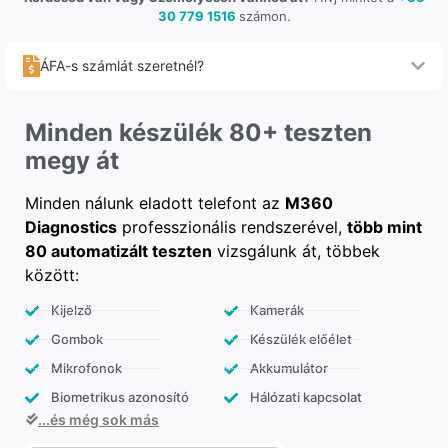
30 779 1516
számon.
ÁFA-s számlát szeretnél?
Minden készülék 80+ teszten
megy át
Minden nálunk eladott telefont az
M360
Diagnostics
professzionális rendszerével,
több mint
80 automatizált teszten
vizsgálunk át, többek
között:
Kijelző
Kamerák
Gombok
Készülék előélet
Mikrofonok
Akkumulátor
Biometrikus azonosító
Hálózati kapcsolat
...és még sok más