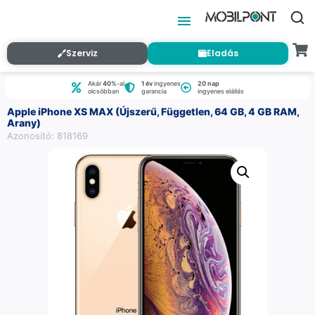
Szerviz
Eladás
Akár
40%
-al
1 év
ingyenes
20 nap
olcsóbban
garancia
ingyenes elállás
Apple iPhone XS MAX (Újszerű, Független, 64 GB, 4 GB RAM,
Arany)
Azonosító: 818169