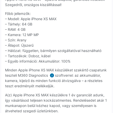
Szegedről, országos kiszállítással!
Főbb jellemzők:
– Modell: Apple iPhone XS MAX
– Tárhely: 64 GB
– RAM: 4 GB
– Kamera: 12 MP MP
– Szín: Arany
– Állapot: Újszerű
– Hálózat: független, bármilyen szolgáltatóval használható
– Tartozékok: Doboz, kábel
– Egyéb információ: Akkumulátor: 100%
Minden Apple iPhone XS MAX készüléket szakértő csapatunk
teszteli M360 Diagnostics
szoftverrel: az akkumulátor,
i
kamera, kijelző és minden funkció átvizsgálva – a részletes
teszt eredményét mellékeljük.
A(z) Apple iPhone XS MAX készülékre 1 év garanciát adunk,
így vásárlásod teljesen kockázatmentes. Rendelésedet akár 1
munkanapon belül kézhez kapod, vagy személyesen is
átveheted szegedi üzletünkben.