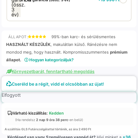
99%-ban karc- és sérülésmentes
ÁLLAPOT:
HASZNÁLT KÉSZÜLÉK
, makulátlan külső. Ránézésre nem
mondod meg, hogy használt. Kompromisszummentes
prémium
állapot.
ⓘ Hogyan kategorizáljuk?
Környezetbarát, fenntartható megoldás
Cseréld be a régit, vidd el olcsóbban az újat!
Elfogyott
Várható kiszállítás:
Kedden
(Ha rendelsz
2 nap 9 óra 38 perc
-en belül)
A szállítás GLS Futárszolgálattal történik, az ára 2 490 Ft
Kérdésed van vagy Személyesen vannéd át?
Hívj minket a
+36