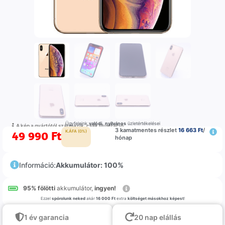
Ügyfeleink
valódi
,
nyilvános
üzletértékelései
A kép a gyártótól származik, csak illustráció
3 kamatmentes részlet
16 663 Ft
/
49 990
Ft
K.ÁFA (0%)
hónap
Információ:
Akkumulátor: 100%
95% fölötti
akkumulátor,
ingyen!
Ezzel
spórolunk neked
akár
16 000 Ft
extra
költséget másokhoz képest
!
1 év garancia
20 nap elállás