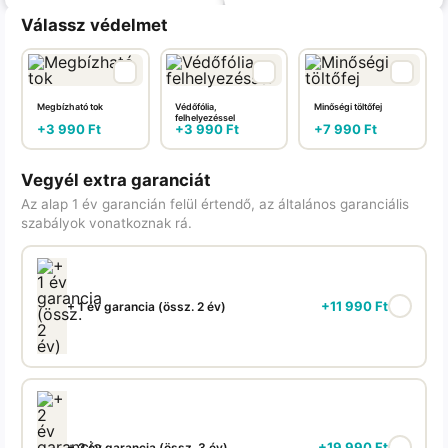
Válassz védelmet
Megbízható tok
Védőfólia,
Minőségi töltőfej
felhelyezéssel
+
3 990
Ft
+
3 990
Ft
+
7 990
Ft
Vegyél extra garanciát
Az alap 1 év garancián felül értendő, az általános garanciális
szabályok vonatkoznak rá.
+
11 990
Ft
+ 1 év garancia (össz. 2 év)
+
19 990
Ft
+ 2 év garancia (össz. 3 év)