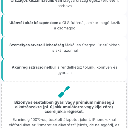
Országos kiszállításunk van
Magyarország egész területén,
bárhova
Utánvét akár készpénzben
a GLS futárnál, amikor megérkezik
a csomagod
Személyes átvételi lehetőség
Makói és Szegedi üzletünkben
is akár azonnal
Akár regisztráció nélkül
is rendelhetsz tőlünk, könnyen és
gyorsan
Bizonyos esetekben gyári vagy prémium minőségű
alkatrészekre (pl. új akkumulátorra vagy kijelzőre)
cseréljük a régieket.
Ez mindig 100%-os, tesztelt állapotot jelent. iPhone-oknál
előfordulhat az "Ismeretlen alkatrész" jelzés, de ne aggódj, ez