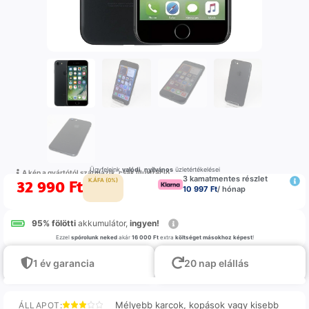
Ügyfeleink
valódi
,
nyilvános
üzletértékelései
A kép a gyártótól származik, csak illustráció
3 kamatmentes részlet
32 990
Ft
K.ÁFA (0%)
10 997 Ft
/ hónap
95% fölötti
akkumulátor,
ingyen!
Ezzel
spórolunk neked
akár
16 000 Ft
extra
költséget másokhoz képest
!
1 év garancia
20 nap elállás
Mélyebb karcok, kopások vagy kisebb
ÁLLAPOT: