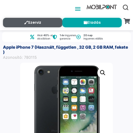
Szerviz
Eladás
Akár
40%
-al
1 év
ingyenes
20 nap
olcsóbban
garancia
ingyenes elállás
Apple iPhone 7 (Használt, független , 32 GB, 2 GB RAM, fekete
)
Azonosító: 780115