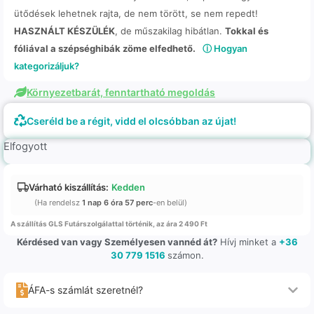
ütődések lehetnek rajta, de nem törött, se nem repedt!
HASZNÁLT KÉSZÜLÉK
, de műszakilag hibátlan.
Tokkal és
fóliával a szépséghibák zöme elfedhető.
ⓘ Hogyan
kategorizáljuk?
Környezetbarát, fenntartható megoldás
Cseréld be a régit, vidd el olcsóbban az újat!
Elfogyott
Várható kiszállítás:
Kedden
(Ha rendelsz
1 nap 6 óra 57 perc
-en belül)
A szállítás GLS Futárszolgálattal történik, az ára 2 490 Ft
Kérdésed van vagy Személyesen vannéd át?
Hívj minket a
+36
30 779 1516
számon.
ÁFA-s számlát szeretnél?