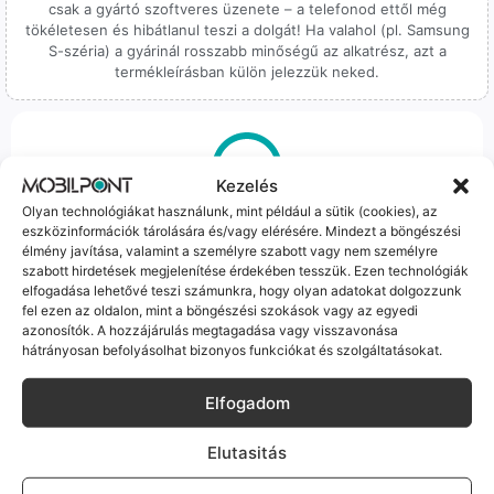
csak a gyártó szoftveres üzenete – a telefonod ettől még
tökéletesen és hibátlanul teszi a dolgát! Ha valahol (pl. Samsung
S-széria) a gyárinál rosszabb minőségű az alkatrész, azt a
termékleírásban külön jelezzük neked.
Kezelés
Olyan technológiákat használunk, mint például a sütik (cookies), az
100% Elérhetőség
eszközinformációk tárolására és/vagy elérésére. Mindezt a böngészési
élmény javítása, valamint a személyre szabott vagy nem személyre
Sok éve a szegedi piac meghatározó szereplői vagyunk.
szabott hirdetések megjelenítése érdekében tesszük. Ezen technológiák
Nem egy arctalan webshop vagyunk: ha kérdésed van, élő
elfogadása lehetővé teszi számunkra, hogy olyan adatokat dolgozzunk
ember veszi fel a telefont, és személyesen is megtalálsz
fel ezen az oldalon, mint a böngészési szokások vagy az egyedi
minket Szegeden.
azonosítók. A hozzájárulás megtagadása vagy visszavonása
hátrányosan befolyásolhat bizonyos funkciókat és szolgáltatásokat.
Elfogadom
Elutasitás
Korrekt Ügyintézés