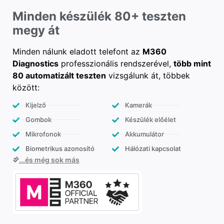
Minden készülék 80+ teszten
megy át
Minden nálunk eladott telefont az
M360
Diagnostics
professzionális rendszerével,
több mint
80 automatizált teszten
vizsgálunk át, többek
között:
Kijelző
Kamerák
Gombok
Készülék előélet
Mikrofonok
Akkumulátor
Biometrikus azonosító
Hálózati kapcsolat
...és még sok más