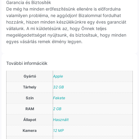
Garancia és Biztosíték
De még ha minden erőfeszítésünk ellenére is előfordulna
valamilyen probléma, ne aggódjon! Bizalommal fordulhat
hozzánk, hiszen minden készülékünkre egy éves garanciát
vállalunk. A mi küldetésünk az, hogy Önnek teljes
megelégedettséget nyújtsunk, és biztosítsuk, hogy minden
egyes vásárlás remek élmény legyen.
További információk
Gyártó
Apple
Tárhely
32 GB
Szín
Fekete
RAM
2 GB
Állapot
Használt
Kamera
12 MP