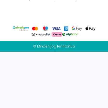
© Minden jog fenntartva