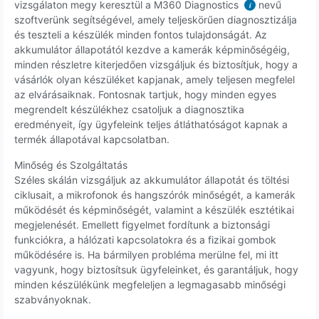
vizsgálaton megy keresztül a M360 Diagnostics
nevű
i
szoftverünk segítségével, amely teljeskörűen diagnosztizálja
és teszteli a készülék minden fontos tulajdonságát. Az
akkumulátor állapotától kezdve a kamerák képminőségéig,
minden részletre kiterjedően vizsgáljuk és biztosítjuk, hogy a
vásárlók olyan készüléket kapjanak, amely teljesen megfelel
az elvárásaiknak. Fontosnak tartjuk, hogy minden egyes
megrendelt készülékhez csatoljuk a diagnosztika
eredményeit, így ügyfeleink teljes átláthatóságot kapnak a
termék állapotával kapcsolatban.
Minőség és Szolgáltatás
Széles skálán vizsgáljuk az akkumulátor állapotát és töltési
ciklusait, a mikrofonok és hangszórók minőségét, a kamerák
működését és képminőségét, valamint a készülék esztétikai
megjelenését. Emellett figyelmet fordítunk a biztonsági
funkciókra, a hálózati kapcsolatokra és a fizikai gombok
működésére is. Ha bármilyen probléma merülne fel, mi itt
vagyunk, hogy biztosítsuk ügyfeleinket, és garantáljuk, hogy
minden készülékünk megfeleljen a legmagasabb minőségi
szabványoknak.