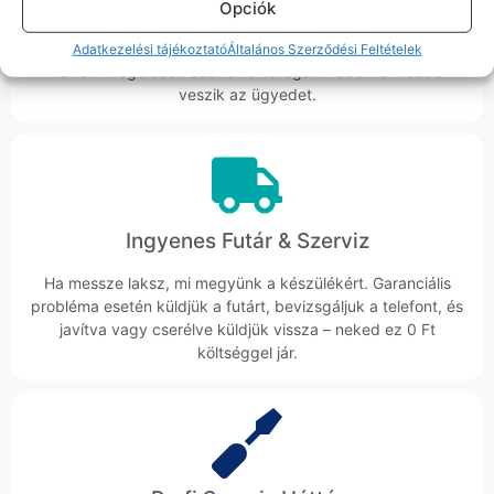
Opciók
Hibázni emberi dolog, de a felelősségvállalás nálunk alap.
Ha ritkán előfordul egy hiba, nem kifogásokat keresünk,
Adatkezelési tájékoztató
Általános Szerződési Feltételek
hanem megoldást. Szakértő kollégáink azonnal kézbe
veszik az ügyedet.
Ingyenes Futár & Szerviz
Ha messze laksz, mi megyünk a készülékért. Garanciális
probléma esetén küldjük a futárt, bevizsgáljuk a telefont, és
javítva vagy cserélve küldjük vissza – neked ez 0 Ft
költséggel jár.