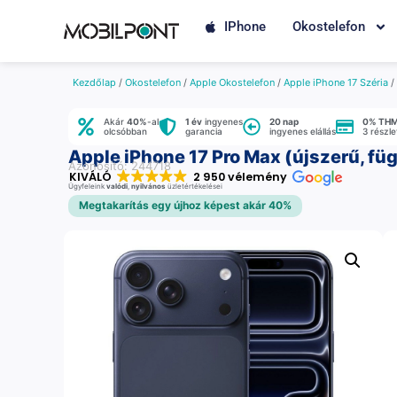
IPhone
Okostelefon
Kezdőlap
/
Okostelefon
/
Apple Okostelefon
/
Apple iPhone 17 Széria
/
Akár
40%
-al
1 év
ingyenes
20 nap
0% TH
olcsóbban
garancia
ingyenes elállás
3 részl
Apple iPhone 17 Pro Max (újszerű, fü
Azonosító: 244718
KIVÁLÓ
2 950 vélemény
Ügyfeleink
valódi
,
nyilvános
üzletértékelései
Megtakarítás egy újhoz képest akár 40%