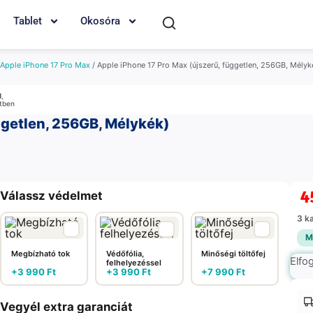
Tablet
Okosóra
Apple iPhone 17 Pro Max
/ Apple iPhone 17 Pro Max (újszerű, független, 256GB, Mélyk
M
,
etben
ggetlen, 256GB, Mélykék)
4
Válassz védelmet
3 k
M
Megbízható tok
Védőfólia,
Minőségi töltőfej
Elfo
felhelyezéssel
+
3 990
Ft
+
3 990
Ft
+
7 990
Ft
Vegyél extra garanciát