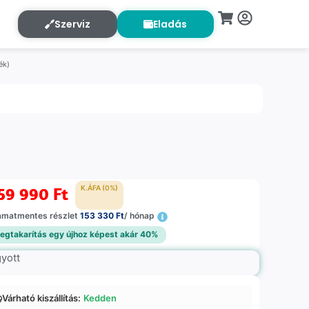
Szerviz
Eladás
ék)
59 990
Ft
K.ÁFA (0%)
amatmentes részlet
153 330 Ft
/ hónap
egtakarítás egy újhoz képest akár 40%
gyott
Várható kiszállítás:
Kedden