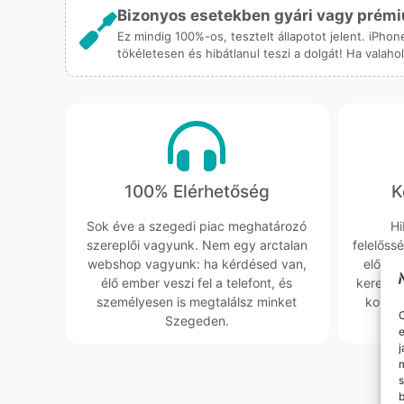
Bizonyos esetekben gyári vagy prémiu
Ez mindig 100%-os, tesztelt állapotot jelent. iPho
tökéletesen és hibátlanul teszi a dolgát! Ha valah
100% Elérhetőség
K
Sok éve a szegedi piac meghatározó
Hi
szereplői vagyunk. Nem egy arctalan
felelőssé
webshop vagyunk: ha kérdésed van,
előfor
élő ember veszi fel a telefont, és
keresün
személyesen is megtalálsz minket
kollég
O
Szegeden.
e
j
m
s