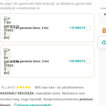
Az alap 1 év garancián felül értendő, az általános garanciális
szabályok vonatkoznak rá.
A szá
K
+
11 990
Ft
+ 1 év garancia (össz. 2 év)
+
19 990
Ft
+ 2 év garancia (össz. 3 év)
99%-ban karc- és sérülésmentes
ÁLLAPOT:
HASZNÁLT KÉSZÜLÉK
, makulátlan külső. Ránézésre nem
mondod meg, hogy használt. Kompromisszummentes
prémium
állapot.
ⓘ Hogyan kategorizáljuk?