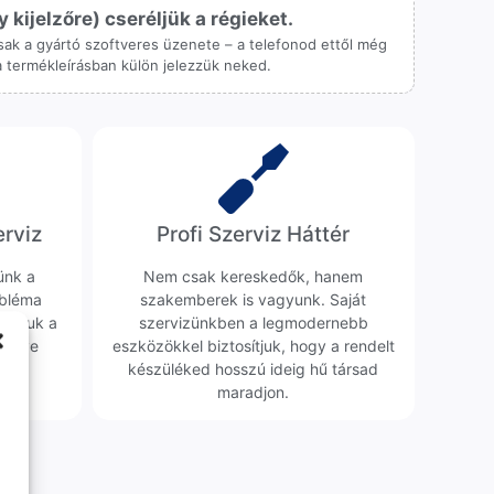
ijelzőre) cseréljük a régieket.
 csak a gyártó szoftveres üzenete – a telefonod ettől még
 a termékleírásban külön jelezzük neked.
erviz
Profi Szerviz Háttér
ünk a
Nem csak kereskedők, hanem
obléma
szakemberek is vagyunk. Saját
sgáljuk a
szervizünkben a legmodernebb
erélve
eszközökkel biztosítjuk, hogy a rendelt
0 Ft
készüléked hosszú ideig hű társad
maradjon.