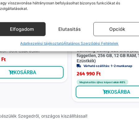
agy visszavonása hátrányosan befolyásolhat bizonyos funkciókat és
zolgáltatásokat.
Elfogadom
Elutasitás
Opciók
Prémium
hone 15 (Újszerű, Független,
6 GB RAM, zöld)
Adatkezelési tájékoztató
Általános Szerződési Feltételek
Prémiu
ó szállítás: 1-2 munkanap
Samsung Galaxy S25 Ultra (Jó,
tor: 96% Csak eSIM!
független, 256 GB, 12 GB RAM, 
0
Ft
Ezüstkék)
Várható szállítás: 1-2 munkanap
KOSÁRBA
264 990
Ft
Megtakarítás újhoz képest
akár 40%
KOSÁRBA
észülék Szegedről, országos kiszállítással!