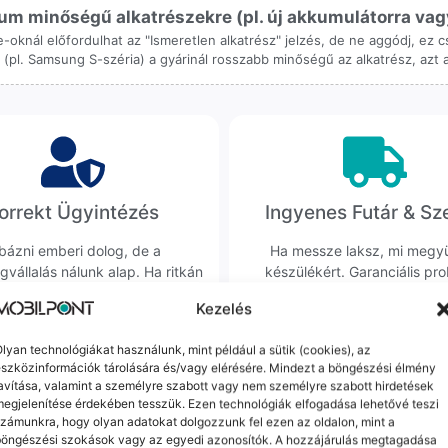
m minőségű alkatrészekre (pl. új akkumulátorra vagy k
ne-oknál előfordulhat az "Ismeretlen alkatrész" jelzés, de ne aggódj, ez
ol (pl. Samsung S-széria) a gyárinál rosszabb minőségű az alkatrész, azt
orrekt Ügyintézés
Ingyenes Futár & Sz
bázni emberi dolog, de a
Ha messze laksz, mi megy
gvállalás nálunk alap. Ha ritkán
készülékért. Garanciális pr
dul egy hiba, nem kifogásokat
esetén küldjük a futárt, beviz
Kezelés
k, hanem megoldást. Szakértő
telefont, és javítva vagy cs
áink azonnal kézbe veszik az
küldjük vissza – neked ez 
lyan technológiákat használunk, mint például a sütik (cookies), az
ügyedet.
költséggel jár.
szközinformációk tárolására és/vagy elérésére. Mindezt a böngészési élmény
avítása, valamint a személyre szabott vagy nem személyre szabott hirdetések
egjelenítése érdekében tesszük. Ezen technológiák elfogadása lehetővé teszi
zámunkra, hogy olyan adatokat dolgozzunk fel ezen az oldalon, mint a
Mások ezeket is megnézték
böngészési szokások vagy az egyedi azonosítók. A hozzájárulás megtagadása