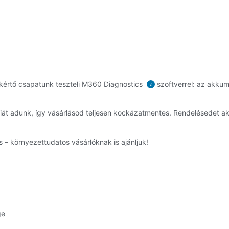
kértő csapatunk teszteli M360 Diagnostics
szoftverrel: az akkum
i
ciát adunk, így vásárlásod teljesen kockázatmentes. Rendelésedet 
 – környezettudatos vásárlóknak is ajánljuk!
ge