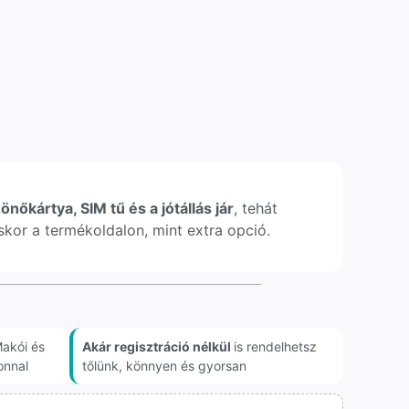
önőkártya, SIM tű és a jótállás jár
, tehát
léskor a termékoldalon, mint extra opció.
akói és
Akár regisztráció nélkül
is rendelhetsz
onnal
tőlünk, könnyen és gyorsan