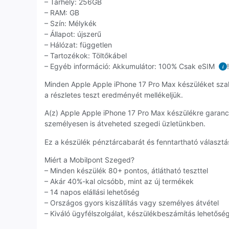
– Tárhely: 256GB
– RAM: GB
– Szín: Mélykék
– Állapot: újszerű
– Hálózat: független
– Tartozékok: Töltőkábel
– Egyéb információ: Akkumulátor: 100% Csak eSIM
!
i
Minden Apple Apple iPhone 17 Pro Max készüléket sza
a részletes teszt eredményét mellékeljük.
A(z) Apple Apple iPhone 17 Pro Max készülékre garan
személyesen is átveheted szegedi üzletünkben.
Ez a készülék pénztárcabarát és fenntartható választás
Miért a Mobilpont Szeged?
– Minden készülék 80+ pontos, átlátható teszttel
– Akár 40%-kal olcsóbb, mint az új termékek
– 14 napos elállási lehetőség
– Országos gyors kiszállítás vagy személyes átvétel
– Kiváló ügyfélszolgálat, készülékbeszámítás lehetősé