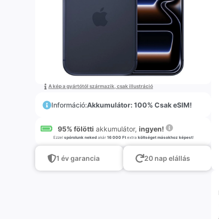
A kép a gyártótól származik, csak illustráció
Információ:
Akkumulátor: 100% Csak eSIM!
95% fölötti
akkumulátor,
ingyen!
Ezzel
spórolunk neked
akár
16 000 Ft
extra
költséget másokhoz képest
!
1 év garancia
20 nap elállás