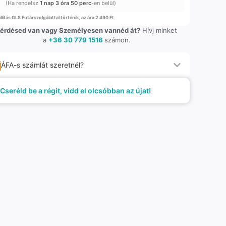
(Ha rendelsz
1 nap 3 óra 50 perc
-en belül)
llítás GLS Futárszolgálattal történik, az ára 2 490 Ft
érdésed van vagy Személyesen vannéd át?
Hívj minket
a
+36 30 779 1516
számon.
ÁFA-s számlát szeretnél?
Cseréld be a régit, vidd el olcsóbban az újat!