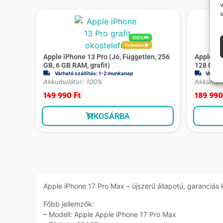
v
s
100%
Prémium
Apple iPhone 13 Pro (Jó, Független, 256
Apple iP
GB, 6 GB RAM, grafit)
128 GB, 
Várható szállítás: 1-2 munkanap
Várhat
Akkumulátor: 100%
Akkumulá
149 990
Ft
189 99
KOSÁRBA
Apple iPhone 17 Pro Max – újszerű állapotú, garanciás k
Főbb jellemzők:
– Modell: Apple Apple iPhone 17 Pro Max