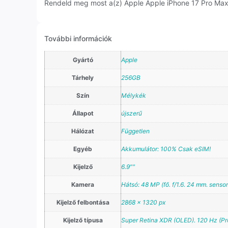
Rendeld meg most a(z) Apple Apple iPhone 17 Pro Max k
További információk
Gyártó
Apple
Tárhely
256GB
Szín
Mélykék
Állapot
újszerű
Hálózat
Független
Egyéb
Akkumulátor: 100% Csak eSIM!
Kijelző
6.9""
Kamera
Hátsó: 48 MP (fő. f/1.6. 24 mm. sensor-
Kijelző felbontása
2868 x 1320 px
Kijelző típusa
Super Retina XDR (OLED). 120 Hz (Pr