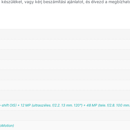
észüléket, vagy kérj beszámítási ajánlatot, és élvezd a megbízható
shift OIS) + 12 MP (ultraszéles. f/2.2. 13 mm. 120°) + 48 MP (tele. f/2.8. 100 mm. 
oMotion)