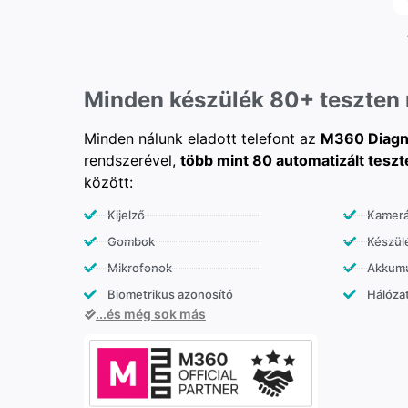
Minden készülék 80+ teszten
Minden nálunk eladott telefont az
M360 Diagn
rendszerével,
több mint 80 automatizált teszt
között:
Kijelző
Kamer
Gombok
Készülé
Mikrofonok
Akkumu
Biometrikus azonosító
Hálózat
...és még sok más