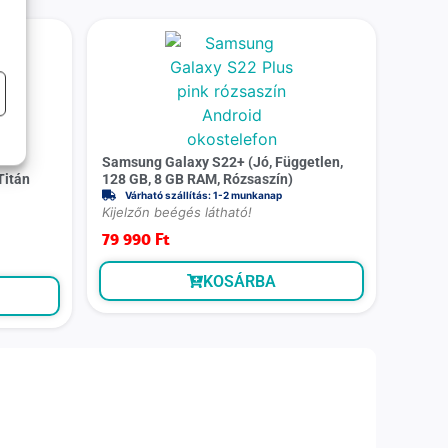
m
Samsung Galaxy S22+ (Jó, Független,
Titán
128 GB, 8 GB RAM, Rózsaszín)
Várható szállítás: 1-2 munkanap
Kijelzőn beégés látható!
79 990
Ft
KOSÁRBA