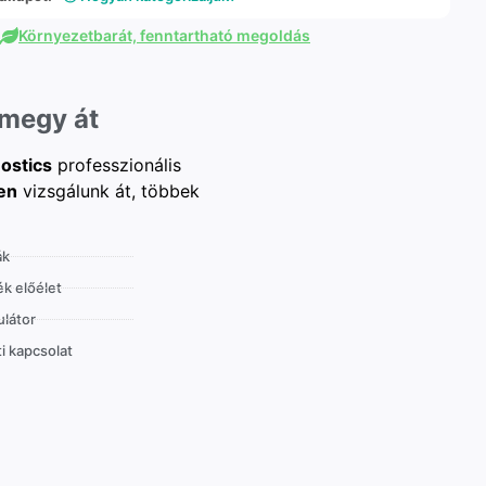
Környezetbarát, fenntartható megoldás
 megy át
ostics
professzionális
en
vizsgálunk át, többek
ák
k előélet
látor
i kapcsolat