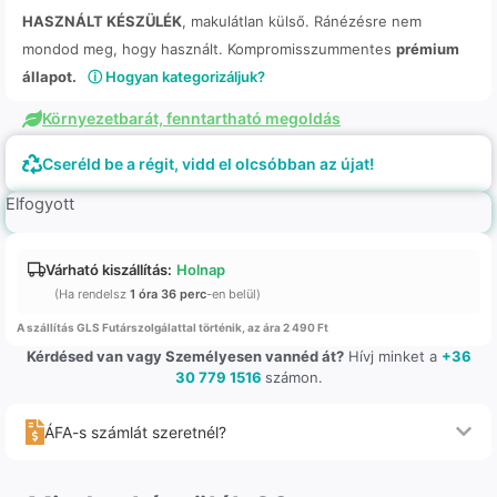
HASZNÁLT KÉSZÜLÉK
, makulátlan külső. Ránézésre nem
mondod meg, hogy használt. Kompromisszummentes
prémium
állapot.
ⓘ Hogyan kategorizáljuk?
Környezetbarát, fenntartható megoldás
Cseréld be a régit, vidd el olcsóbban az újat!
Elfogyott
Várható kiszállítás:
Holnap
(Ha rendelsz
1 óra 36 perc
-en belül)
A szállítás GLS Futárszolgálattal történik, az ára 2 490 Ft
Kérdésed van vagy Személyesen vannéd át?
Hívj minket a
+36
30 779 1516
számon.
ÁFA-s számlát szeretnél?