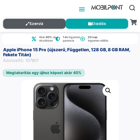
Szerviz
Eladás
Akár
40%
-al
1 év
ingyenes
20 nap
olcsóbban
garancia
ingyenes elállás
Apple iPhone 15 Pro (újszerű, Független, 128 GB, 8 GB RAM,
Fekete Titán)
Azonosító: 107801
Megtakarítás egy újhoz képest akár 40%