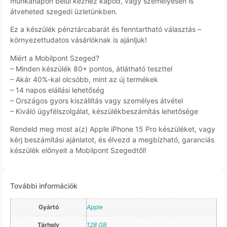
munkanapon belül kézhez kapod, vagy személyesen is
átveheted szegedi üzletünkben.
Ez a készülék pénztárcabarát és fenntartható választás –
környezettudatos vásárlóknak is ajánljuk!
Miért a Mobilpont Szeged?
– Minden készülék 80+ pontos, átlátható teszttel
– Akár 40%-kal olcsóbb, mint az új termékek
– 14 napos elállási lehetőség
– Országos gyors kiszállítás vagy személyes átvétel
– Kiváló ügyfélszolgálat, készülékbeszámítás lehetősége
Rendeld meg most a(z) Apple iPhone 15 Pro készüléket, vagy
kérj beszámítási ajánlatot, és élvezd a megbízható, garanciás
készülék előnyeit a Mobilpont Szegedtől!
További információk
Gyártó
Apple
Tárhely
128 GB