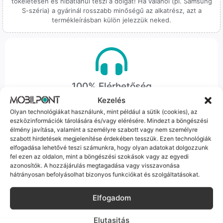
tökéletesen és hibátlanul teszi a dolgát! Ha valahol (pl. Samsung
S-széria) a gyárinál rosszabb minőségű az alkatrész, azt a
termékleírásban külön jelezzük neked.
100% Elérhetőség
Kezelés
Sok éve a szegedi piac meghatározó szereplői vagyunk.
Olyan technológiákat használunk, mint például a sütik (cookies), az
Nem egy arctalan webshop vagyunk: ha kérdésed van, élő
eszközinformációk tárolására és/vagy elérésére. Mindezt a böngészési
ember veszi fel a telefont, és személyesen is megtalálsz
élmény javítása, valamint a személyre szabott vagy nem személyre
minket Szegeden.
szabott hirdetések megjelenítése érdekében tesszük. Ezen technológiák
elfogadása lehetővé teszi számunkra, hogy olyan adatokat dolgozzunk
fel ezen az oldalon, mint a böngészési szokások vagy az egyedi
azonosítók. A hozzájárulás megtagadása vagy visszavonása
hátrányosan befolyásolhat bizonyos funkciókat és szolgáltatásokat.
Elfogadom
Korrekt Ügyintézés
Elutasitás
Hibázni emberi dolog, de a felelősségvállalás nálunk alap.