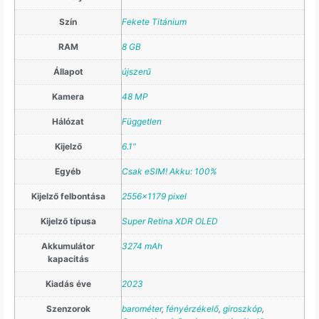
Szín
Fekete Titánium
RAM
8 GB
Állapot
újszerű
Kamera
48 MP
Hálózat
Független
Kijelző
6.1"
Egyéb
Csak eSIM! Akku: 100%
Kijelző felbontása
2556×1179 pixel
Kijelző típusa
Super Retina XDR OLED
Akkumulátor
3274 mAh
kapacitás
Kiadás éve
2023
Szenzorok
barométer
,
fényérzékelő
,
giroszkóp
,