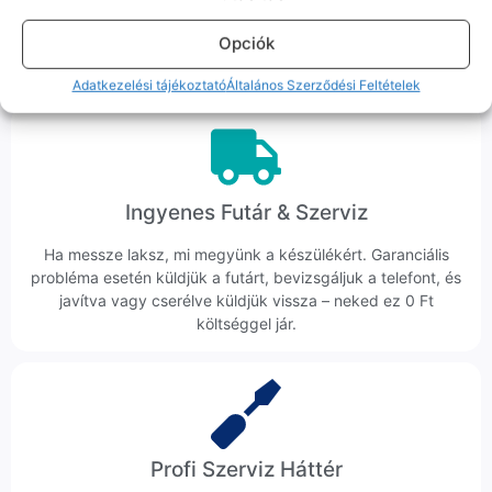
Ha ritkán előfordul egy hiba, nem kifogásokat keresünk,
Opciók
hanem megoldást. Szakértő kollégáink azonnal kézbe
veszik az ügyedet.
Adatkezelési tájékoztató
Általános Szerződési Feltételek
Ingyenes Futár & Szerviz
Ha messze laksz, mi megyünk a készülékért. Garanciális
probléma esetén küldjük a futárt, bevizsgáljuk a telefont, és
javítva vagy cserélve küldjük vissza – neked ez 0 Ft
költséggel jár.
Profi Szerviz Háttér