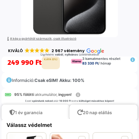
A kép a gyártótól származik, csak illustráció
KIVÁLÓ
2 967 vélemény
Ügyfeleink
valódi
,
nyilvános
üzletértékelései
3 kamatmentes részlet
249 990
Ft
K.ÁFA (0%)
83 330 Ft
/ hónap
Információ:
Csak eSIM! Akku: 100%
95% fölötti
akkumulátor,
ingyen!
Ezzel
spórolunk neked
akár
16 000 Ft
extra
költséget másokhoz képest
!
1 év garancia
20 nap elállás
Válassz védelmet