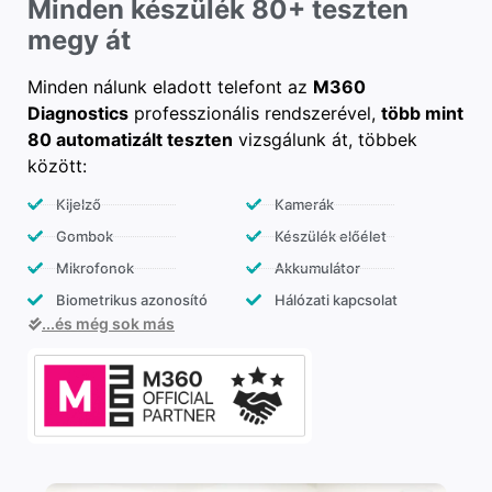
Minden készülék 80+ teszten
megy át
Minden nálunk eladott telefont az
M360
Diagnostics
professzionális rendszerével,
több mint
80 automatizált teszten
vizsgálunk át, többek
között:
Kijelző
Kamerák
Gombok
Készülék előélet
Mikrofonok
Akkumulátor
Biometrikus azonosító
Hálózati kapcsolat
...és még sok más