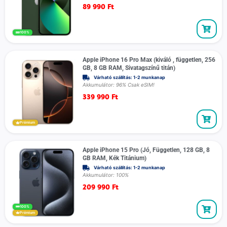
89 990
Ft
100%
Apple iPhone 16 Pro Max (kiváló , független, 256
GB, 8 GB RAM, Sivatagszínű titán)
Várható szállítás: 1-2 munkanap
Akkumulátor: 96% Csak eSIM!
339 990
Ft
Prémium
Apple iPhone 15 Pro (Jó, Független, 128 GB, 8
GB RAM, Kék Titánium)
Várható szállítás: 1-2 munkanap
Akkumulátor: 100%
209 990
Ft
100%
Prémium