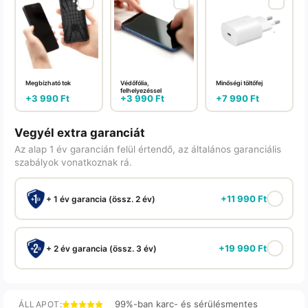
Megbízható tok
Védőfólia,
Minőségi töltőfej
felhelyezéssel
+
3 990
Ft
+
3 990
Ft
+
7 990
Ft
Vegyél extra garanciát
Az alap 1 év garancián felül értendő, az általános garanciális
szabályok vonatkoznak rá.
+
11 990
Ft
+ 1 év garancia (össz. 2 év)
+
19 990
Ft
+ 2 év garancia (össz. 3 év)
99%-ban karc- és sérülésmentes
ÁLLAPOT: