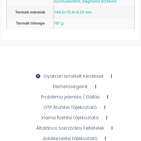
Gyorsulásmérő
,
mágneses érzékelő
Termék méretek
146.6×70.6×8.25 mm
Termék tömege
187 g
Gyakran Ismételt Kérdések
Elérhetőségeink
Probléma jelentés / Elállás
OTP Áruhitel Tájékoztató
Klarna fizetési tájékoztató
Általános Szerződési Feltételek
Adatkezelési tájékoztató