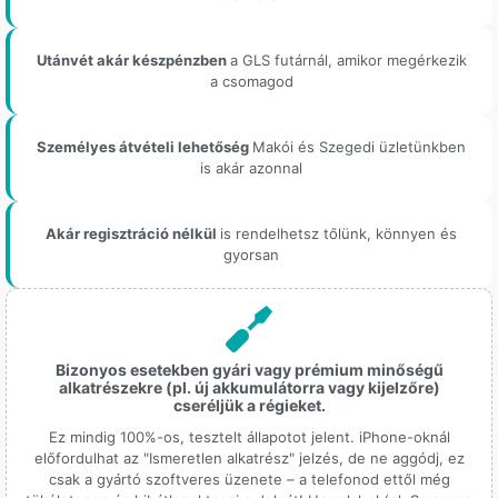
Utánvét akár készpénzben
a GLS futárnál, amikor megérkezik
a csomagod
Személyes átvételi lehetőség
Makói és Szegedi üzletünkben
is akár azonnal
Akár regisztráció nélkül
is rendelhetsz tőlünk, könnyen és
gyorsan
Bizonyos esetekben gyári vagy prémium minőségű
alkatrészekre (pl. új akkumulátorra vagy kijelzőre)
cseréljük a régieket.
Ez mindig 100%-os, tesztelt állapotot jelent. iPhone-oknál
előfordulhat az "Ismeretlen alkatrész" jelzés, de ne aggódj, ez
csak a gyártó szoftveres üzenete – a telefonod ettől még