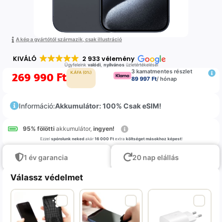
A kép a gyártótól származik, csak illustráció
KIVÁLÓ
2 933 vélemény
Ügyfeleink
valódi
,
nyilvános
üzletértékelései
3 kamatmentes részlet
269 990
Ft
K.ÁFA (0%)
89 997 Ft
/ hónap
Információ:
Akkumulátor: 100% Csak eSIM!
95% fölötti
akkumulátor,
ingyen!
Ezzel
spórolunk neked
akár
16 000 Ft
extra
költséget másokhoz képest
!
1 év garancia
20 nap elállás
Válassz védelmet