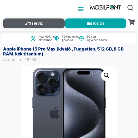
Szerviz
Eladás
Akár
40%
-al
1 év
ingyenes
20 nap
olcsóbban
garancia
ingyenes elállás
Apple iPhone 15 Pro Max (kiváló , Független, 512 GB, 8 GB
RAM, kék titanium)
Azonosító: 197892