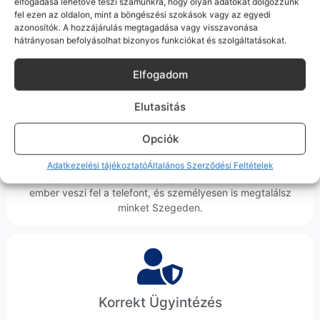
elfogadása lehetővé teszi számunkra, hogy olyan adatokat dolgozzunk
tökéletesen és hibátlanul teszi a dolgát! Ha valahol (pl. Samsung
fel ezen az oldalon, mint a böngészési szokások vagy az egyedi
S-széria) a gyárinál rosszabb minőségű az alkatrész, azt a
azonosítók. A hozzájárulás megtagadása vagy visszavonása
termékleírásban külön jelezzük neked.
hátrányosan befolyásolhat bizonyos funkciókat és szolgáltatásokat.
Elfogadom
Elutasitás
100% Elérhetőség
Opciók
Sok éve a szegedi piac meghatározó szereplői vagyunk.
Adatkezelési tájékoztató
Általános Szerződési Feltételek
Nem egy arctalan webshop vagyunk: ha kérdésed van, élő
ember veszi fel a telefont, és személyesen is megtalálsz
minket Szegeden.
Korrekt Ügyintézés