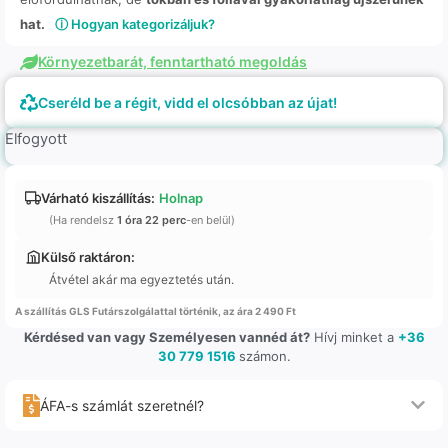
hat.
ⓘ Hogyan kategorizáljuk?
Környezetbarát, fenntartható megoldás
Cseréld be a régit, vidd el olcsóbban az újat!
Elfogyott
Várható kiszállítás:
Holnap
(Ha rendelsz
1 óra 22 perc
-en belül)
Külső raktáron:
Átvétel akár ma egyeztetés után.
A szállítás GLS Futárszolgálattal történik, az ára 2 490 Ft
Kérdésed van vagy Személyesen vannéd át?
Hívj minket a
+36
30 779 1516
számon.
ÁFA-s számlát szeretnél?