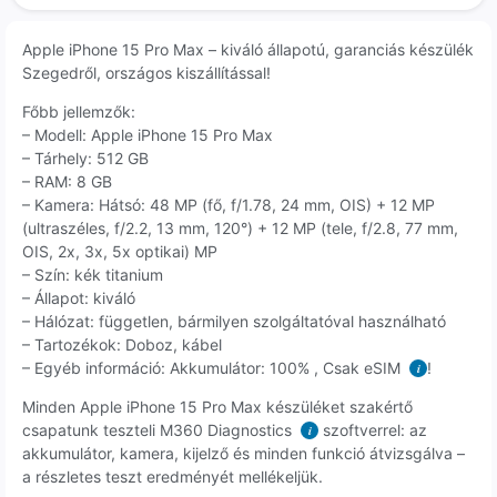
Apple iPhone 15 Pro Max – kiváló állapotú, garanciás készülék
Szegedről, országos kiszállítással!
Főbb jellemzők:
– Modell: Apple iPhone 15 Pro Max
– Tárhely: 512 GB
– RAM: 8 GB
– Kamera: Hátsó: 48 MP (fő, f/1.78, 24 mm, OIS) + 12 MP
(ultraszéles, f/2.2, 13 mm, 120°) + 12 MP (tele, f/2.8, 77 mm,
OIS, 2x, 3x, 5x optikai) MP
– Szín: kék titanium
– Állapot: kiváló
– Hálózat: független, bármilyen szolgáltatóval használható
– Tartozékok: Doboz, kábel
– Egyéb információ: Akkumulátor: 100% , Csak eSIM
!
i
Minden Apple iPhone 15 Pro Max készüléket szakértő
csapatunk teszteli M360 Diagnostics
szoftverrel: az
i
akkumulátor, kamera, kijelző és minden funkció átvizsgálva –
a részletes teszt eredményét mellékeljük.