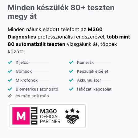
Minden készülék 80+ teszten
megy át
Minden nálunk eladott telefont az
M360
Diagnostics
professzionális rendszerével,
több mint
80 automatizált teszten
vizsgálunk át, többek
között:
Kijelző
Kamerák
Gombok
Készülék előélet
Mikrofonok
Akkumulátor
Biometrikus azonosító
Hálózati kapcsolat
...és még sok más