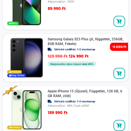
Akkumulátor: 100%
89 990
Ft
100%
Samsung Galaxy S23 Plus (jó, független, 256GB,
8GB RAM, Fekete)
-
5 000 Ft
Várható szállítás: 1-2 munkanap
129 990
Ft
124 990
Ft
Megtakarítás újhoz képest
akár 40%
Prémium
Nagy tárhely
Apple iPhone 15 (Újszerű, Független, 128 GB, 6
GB RAM, zöld)
Várható szállítás: 1-2 munkanap
Akkumulátor: 96% Csak eSIM!
189 990
Ft
Prémium