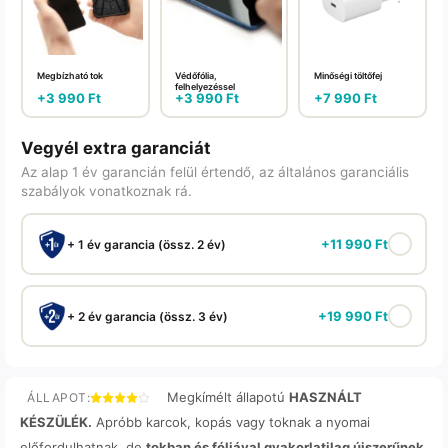
Megbízható tok
Védőfólia,
Minőségi töltőfej
felhelyezéssel
+
3 990
Ft
+
3 990
Ft
+
7 990
Ft
Vegyél extra garanciát
Az alap 1 év garancián felül értendő, az általános garanciális
szabályok vonatkoznak rá.
+
11 990
Ft
+ 1 év garancia (össz. 2 év)
+
19 990
Ft
+ 2 év garancia (össz. 3 év)
Megkímélt állapotú
HASZNÁLT
ÁLLAPOT:
KÉSZÜLÉK.
Apróbb karcok, kopás vagy toknak a nyomai
előfordulhatnak, de
tokban és fóliával gyakorlatilag újszerűnek