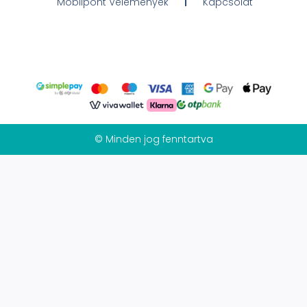
Mobilpont Vélemények
Kapcsolat
© Minden jog fenntartva