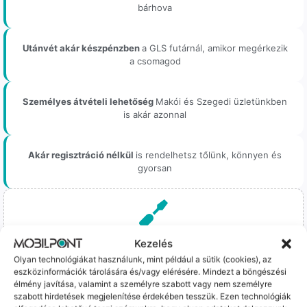
bárhova
Utánvét akár készpénzben
a GLS futárnál, amikor megérkezik
a csomagod
Személyes átvételi lehetőség
Makói és Szegedi üzletünkben
is akár azonnal
Akár regisztráció nélkül
is rendelhetsz tőlünk, könnyen és
gyorsan
Bizonyos esetekben gyári vagy prémium minőségű
Kezelés
alkatrészekre (pl. új akkumulátorra vagy kijelzőre)
Olyan technológiákat használunk, mint például a sütik (cookies), az
cseréljük a régieket.
eszközinformációk tárolására és/vagy elérésére. Mindezt a böngészési
Ez mindig 100%-os, tesztelt állapotot jelent. iPhone-oknál
élmény javítása, valamint a személyre szabott vagy nem személyre
előfordulhat az "Ismeretlen alkatrész" jelzés, de ne aggódj, ez
szabott hirdetések megjelenítése érdekében tesszük. Ezen technológiák
csak a gyártó szoftveres üzenete – a telefonod ettől még