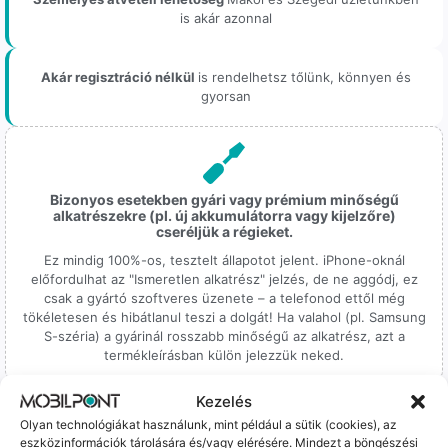
is akár azonnal
Akár regisztráció nélkül
is rendelhetsz tőlünk, könnyen és
gyorsan
Bizonyos esetekben gyári vagy prémium minőségű
alkatrészekre (pl. új akkumulátorra vagy kijelzőre)
cseréljük a régieket.
Ez mindig 100%-os, tesztelt állapotot jelent. iPhone-oknál
előfordulhat az "Ismeretlen alkatrész" jelzés, de ne aggódj, ez
csak a gyártó szoftveres üzenete – a telefonod ettől még
tökéletesen és hibátlanul teszi a dolgát! Ha valahol (pl. Samsung
S-széria) a gyárinál rosszabb minőségű az alkatrész, azt a
termékleírásban külön jelezzük neked.
Kezelés
Olyan technológiákat használunk, mint például a sütik (cookies), az
eszközinformációk tárolására és/vagy elérésére. Mindezt a böngészési