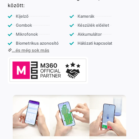
között:
Kijelző
Kamerák
Gombok
Készülék előélet
Mikrofonok
Akkumulátor
Biometrikus azonosító
Hálózati kapcsolat
...és még sok más