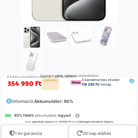
Ügyfeleink
valódi
,
nyilvános
üzletértékelései
A kép a gyártótól származik, csak illustráció
3 kamatmentes részlet
354 990
Ft
K.ÁFA (0%)
118 330 Ft
/ hónap
Információ:
Akkumulátor: 90%
95% fölötti
akkumulátor,
ingyen!
Ezzel
spórolunk neked
akár
16 000 Ft
extra
költséget másokhoz képest
!
1 év garancia
20 nap elállás