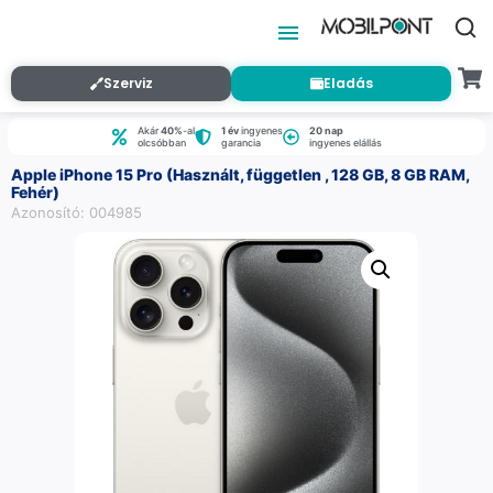
Szerviz
Eladás
Akár
40%
-al
1 év
ingyenes
20 nap
olcsóbban
garancia
ingyenes elállás
Apple iPhone 15 Pro (Használt, független , 128 GB, 8 GB RAM,
Fehér)
Azonosító: 004985