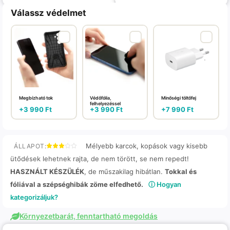
Válassz védelmet
Megbízható tok
Védőfólia,
Minőségi töltőfej
felhelyezéssel
+
3 990
Ft
+
3 990
Ft
+
7 990
Ft
Mélyebb karcok, kopások vagy kisebb
ÁLLAPOT:
ütődések lehetnek rajta, de nem törött, se nem repedt!
HASZNÁLT KÉSZÜLÉK
, de műszakilag hibátlan.
Tokkal és
fóliával a szépséghibák zöme elfedhető.
ⓘ Hogyan
kategorizáljuk?
Környezetbarát, fenntartható megoldás