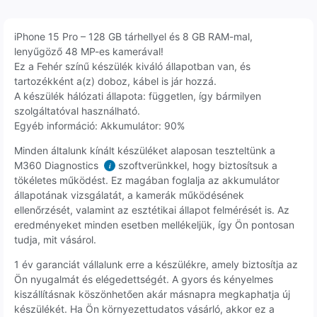
iPhone 15 Pro – 128 GB tárhellyel és 8 GB RAM-mal,
lenyűgöző 48 MP-es kamerával!
Ez a Fehér színű készülék kiváló állapotban van, és
tartozékként a(z) doboz, kábel is jár hozzá.
A készülék hálózati állapota: független, így bármilyen
szolgáltatóval használható.
Egyéb információ: Akkumulátor: 90%
Minden általunk kínált készüléket alaposan teszteltünk a
M360 Diagnostics
szoftverünkkel, hogy biztosítsuk a
i
tökéletes működést. Ez magában foglalja az akkumulátor
állapotának vizsgálatát, a kamerák működésének
ellenőrzését, valamint az esztétikai állapot felmérését is. Az
eredményeket minden esetben mellékeljük, így Ön pontosan
tudja, mit vásárol.
1 év garanciát vállalunk erre a készülékre, amely biztosítja az
Ön nyugalmát és elégedettségét. A gyors és kényelmes
kiszállításnak köszönhetően akár másnapra megkaphatja új
készülékét. Ha Ön környezettudatos vásárló, akkor ez a