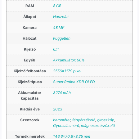
RAM
8 GB
Állapot
Használt
Kamera
48 MP
Hálózat
Független
Kijelző
6.1"
Egyéb
Akkumulátor: 90%
Kijelző felbontása
2556×1179 pixel
Kijelző típusa
Super Retina XDR OLED
Akkumulátor
3274 mAh
kapacitás
Kiadás éve
2023
Szenzorok
barométer
,
fényérzékelő
,
giroszkóp
,
Gyorsulásmérő
,
mágneses érzékelő
Termék méretek
146.6×70.6×8.25 mm