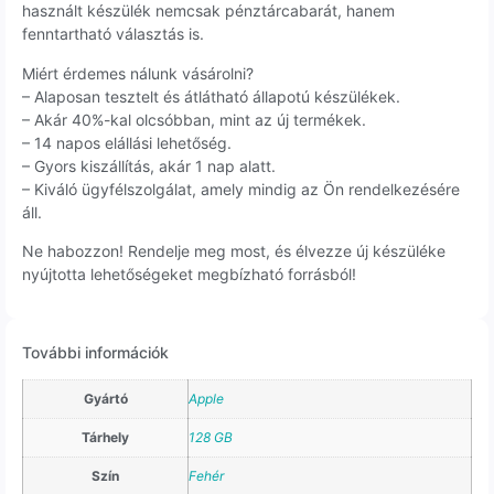
használt készülék nemcsak pénztárcabarát, hanem
fenntartható választás is.
Miért érdemes nálunk vásárolni?
– Alaposan tesztelt és átlátható állapotú készülékek.
– Akár 40%-kal olcsóbban, mint az új termékek.
– 14 napos elállási lehetőség.
– Gyors kiszállítás, akár 1 nap alatt.
– Kiváló ügyfélszolgálat, amely mindig az Ön rendelkezésére
áll.
Ne habozzon! Rendelje meg most, és élvezze új készüléke
nyújtotta lehetőségeket megbízható forrásból!
További információk
Gyártó
Apple
Tárhely
128 GB
Szín
Fehér