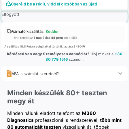
Cseréld be a régit, vidd el olcsóbban az újat!
Elfogyott
Várható kiszállítás:
Kedden
(Ha rendelsz
1 nap 7 óra 44 perc
-en belül)
A szállítás GLS Futárszolgálattal történik, az ára 2 490 Ft
Kérdésed van vagy Személyesen vannéd át?
Hívj minket a
+36
30 779 1516
számon.
ÁFA-s számlát szeretnél?
Minden készülék 80+ teszten
megy át
Minden nálunk eladott telefont az
M360
Diagnostics
professzionális rendszerével,
több mint
80 automatizált teszten
vizsgálunk át, többek