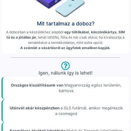
Mit tartalmaz a doboz?
A dobozban a készülékhez alapból
egy töltőkábel, köszönőkártya, SIM
tű és a jótállás jár
, tehát töltőfej, fólia és tok csak akkor, ha kiválasztja a
rendeléskor a termékoldalon, mint extra opció.
A számlát a vásárlásról az ügyfelek emailben kapják.
Igen, nálunk így is lehet!
Országos kiszállításunk van
Magyarország egész területén,
bárhova
Utánvét akár készpénzben
a GLS futárnál, amikor megérkezik
a csomagod
Személyes átvételi lehetőség
Makói és Szegedi üzletünkben