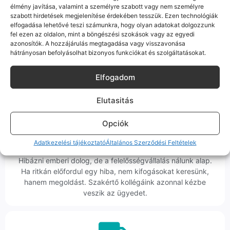
élmény javítása, valamint a személyre szabott vagy nem személyre
szabott hirdetések megjelenítése érdekében tesszük. Ezen technológiák
100% Elérhetőség
elfogadása lehetővé teszi számunkra, hogy olyan adatokat dolgozzunk
fel ezen az oldalon, mint a böngészési szokások vagy az egyedi
Sok éve a szegedi piac meghatározó szereplői vagyunk.
azonosítók. A hozzájárulás megtagadása vagy visszavonása
Nem egy arctalan webshop vagyunk: ha kérdésed van, élő
hátrányosan befolyásolhat bizonyos funkciókat és szolgáltatásokat.
ember veszi fel a telefont, és személyesen is megtalálsz
minket Szegeden.
Elfogadom
Elutasitás
Opciók
Korrekt Ügyintézés
Adatkezelési tájékoztató
Általános Szerződési Feltételek
Hibázni emberi dolog, de a felelősségvállalás nálunk alap.
Ha ritkán előfordul egy hiba, nem kifogásokat keresünk,
hanem megoldást. Szakértő kollégáink azonnal kézbe
veszik az ügyedet.