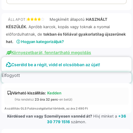
Megkímélt állapotú
HASZNÁLT
ÁLLAPOT:
KÉSZÜLÉK.
Apróbb karcok, kopás vagy toknak a nyomai
előfordulhatnak, de
tokban és fóliával gyakorlatilag újszerűnek
hat.
ⓘ Hogyan kategorizáljuk?
Környezetbarát, fenntartható megoldás
Cseréld be a régit, vidd el olcsóbban az újat!
Elfogyott
Várható kiszállítás:
Kedden
(Ha rendelsz
23 óra 32 perc
-en belül)
A szállítás GLS Futárszolgálattal történik, az ára 2 490 Ft
Kérdésed van vagy Személyesen vannéd át?
Hívj minket a
+36
30 779 1516
számon.