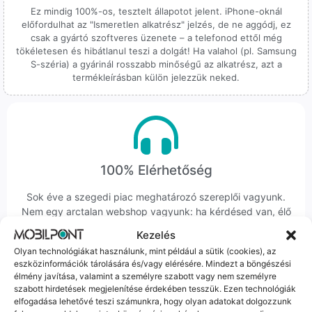
Ez mindig 100%-os, tesztelt állapotot jelent. iPhone-oknál
előfordulhat az "Ismeretlen alkatrész" jelzés, de ne aggódj, ez
csak a gyártó szoftveres üzenete – a telefonod ettől még
tökéletesen és hibátlanul teszi a dolgát! Ha valahol (pl. Samsung
S-széria) a gyárinál rosszabb minőségű az alkatrész, azt a
termékleírásban külön jelezzük neked.
100% Elérhetőség
Sok éve a szegedi piac meghatározó szereplői vagyunk.
Nem egy arctalan webshop vagyunk: ha kérdésed van, élő
ember veszi fel a telefont, és személyesen is megtalálsz
Kezelés
minket Szegeden.
Olyan technológiákat használunk, mint például a sütik (cookies), az
eszközinformációk tárolására és/vagy elérésére. Mindezt a böngészési
élmény javítása, valamint a személyre szabott vagy nem személyre
szabott hirdetések megjelenítése érdekében tesszük. Ezen technológiák
elfogadása lehetővé teszi számunkra, hogy olyan adatokat dolgozzunk