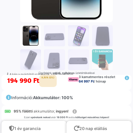
Ügyfeleink
valódi
,
nyilvános
üzletértékelései
A kép a gyártótól származik, csak illustráció
3 kamatmentes részlet
194 990
Ft
K.ÁFA (0%)
64 997 Ft
/ hónap
Információ:
Akkumulátor: 100%
95% fölötti
akkumulátor,
ingyen!
Ezzel
spórolunk neked
akár
16 000 Ft
extra
költséget másokhoz képest
!
1 év garancia
20 nap elállás