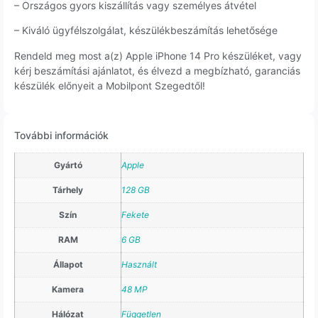
– Országos gyors kiszállítás vagy személyes átvétel
– Kiváló ügyfélszolgálat, készülékbeszámítás lehetősége
Rendeld meg most a(z) Apple iPhone 14 Pro készüléket, vagy
kérj beszámítási ajánlatot, és élvezd a megbízható, garanciás
készülék előnyeit a Mobilpont Szegedtől!
További információk
Gyártó
Apple
Tárhely
128 GB
Szín
Fekete
RAM
6 GB
Állapot
Használt
Kamera
48 MP
Hálózat
Független