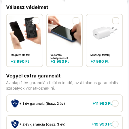
Válassz védelmet
Megbízható tok
Védőfólia,
Minőségi töltőfej
felhelyezéssel
+
3 990
Ft
+
3 990
Ft
+
7 990
Ft
Vegyél extra garanciát
Az alap 1 év garancián felül értendő, az általános garanciális
szabályok vonatkoznak rá.
+
11 990
Ft
+ 1 év garancia (össz. 2 év)
+
19 990
Ft
+ 2 év garancia (össz. 3 év)