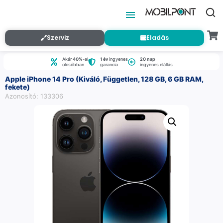
Szerviz
Eladás
Akár
40%
-al
1 év
ingyenes
20 nap
olcsóbban
garancia
ingyenes elállás
Apple iPhone 14 Pro (Kiváló, Független, 128 GB, 6 GB RAM,
fekete)
Azonosító: 133306