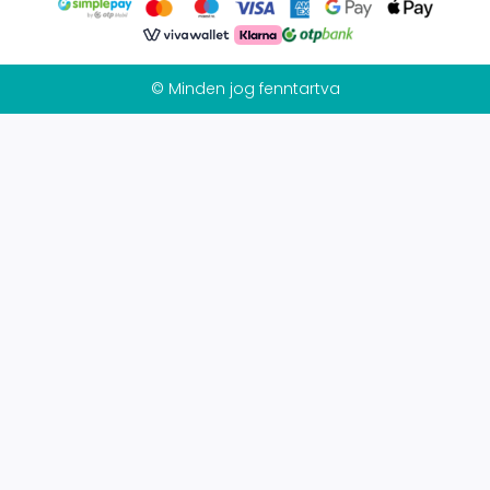
© Minden jog fenntartva