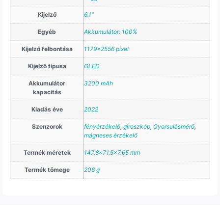
Kijelző
6.1"
Egyéb
Akkumulátor: 100%
Kijelző felbontása
1179×2556 pixel
Kijelző típusa
OLED
Akkumulátor
3200 mAh
kapacitás
Kiadás éve
2022
Szenzorok
fényérzékelő
,
giroszkóp
,
Gyorsulásmérő
,
mágneses érzékelő
Termék méretek
147.8×71.5×7.65 mm
Termék tömege
206 g