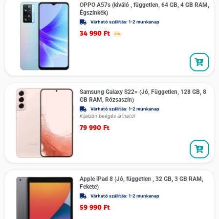
OPPO A57s (kiváló , független, 64 GB, 4 GB RAM,
Égszínkék)
Várható szállítás: 1-2 munkanap
34 990
Ft
27%
Samsung Galaxy S22+ (Jó, Független, 128 GB, 8
GB RAM, Rózsaszín)
Várható szállítás: 1-2 munkanap
Kijelzőn beégés látható!
79 990
Ft
Apple iPad 8 (Jó, független , 32 GB, 3 GB RAM,
Fekete)
Várható szállítás: 1-2 munkanap
59 990
Ft