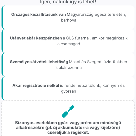
Igen, nálunk így is lehet!
Országos kiszállításunk van
Magyarország egész területén,
bárhova
Utánvét akár készpénzben
a GLS futárnál, amikor megérkezik
a csomagod
Személyes átvételi lehetőség
Makói és Szegedi üzletünkben
is akár azonnal
Akár regisztráció nélkül
is rendelhetsz tőlünk, könnyen és
gyorsan
Bizonyos esetekben gyári vagy prémium minőségű
alkatrészekre (pl. új akkumulátorra vagy kijelzőre)
cseréljük a régieket.