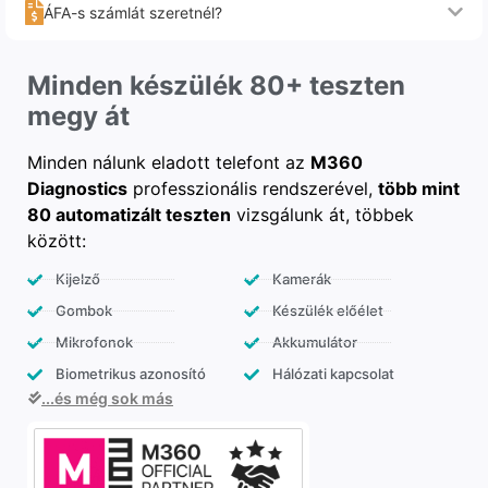
ÁFA-s számlát szeretnél?
Minden készülék 80+ teszten
megy át
Minden nálunk eladott telefont az
M360
Diagnostics
professzionális rendszerével,
több mint
80 automatizált teszten
vizsgálunk át, többek
között:
Kijelző
Kamerák
Gombok
Készülék előélet
Mikrofonok
Akkumulátor
Biometrikus azonosító
Hálózati kapcsolat
...és még sok más