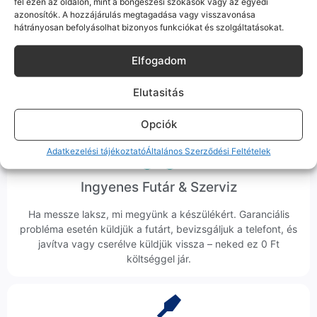
fel ezen az oldalon, mint a böngészési szokások vagy az egyedi
azonosítók. A hozzájárulás megtagadása vagy visszavonása
Korrekt Ügyintézés
hátrányosan befolyásolhat bizonyos funkciókat és szolgáltatásokat.
Hibázni emberi dolog, de a felelősségvállalás nálunk alap.
Elfogadom
Ha ritkán előfordul egy hiba, nem kifogásokat keresünk,
hanem megoldást. Szakértő kollégáink azonnal kézbe
Elutasitás
veszik az ügyedet.
Opciók
Adatkezelési tájékoztató
Általános Szerződési Feltételek
Ingyenes Futár & Szerviz
Ha messze laksz, mi megyünk a készülékért. Garanciális
probléma esetén küldjük a futárt, bevizsgáljuk a telefont, és
javítva vagy cserélve küldjük vissza – neked ez 0 Ft
költséggel jár.