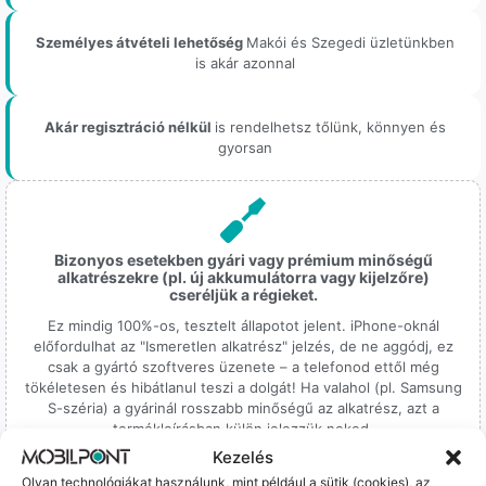
Személyes átvételi lehetőség
Makói és Szegedi üzletünkben
is akár azonnal
Akár regisztráció nélkül
is rendelhetsz tőlünk, könnyen és
gyorsan
Bizonyos esetekben gyári vagy prémium minőségű
alkatrészekre (pl. új akkumulátorra vagy kijelzőre)
cseréljük a régieket.
Ez mindig 100%-os, tesztelt állapotot jelent. iPhone-oknál
előfordulhat az "Ismeretlen alkatrész" jelzés, de ne aggódj, ez
csak a gyártó szoftveres üzenete – a telefonod ettől még
tökéletesen és hibátlanul teszi a dolgát! Ha valahol (pl. Samsung
S-széria) a gyárinál rosszabb minőségű az alkatrész, azt a
termékleírásban külön jelezzük neked.
Kezelés
Olyan technológiákat használunk, mint például a sütik (cookies), az