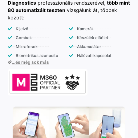
Diagnostics
professzionális rendszerével,
több mint
80 automatizált teszten
vizsgálunk át, többek
között:
Kijelző
Kamerák
Gombok
Készülék előélet
Mikrofonok
Akkumulátor
Biometrikus azonosító
Hálózati kapcsolat
...és még sok más