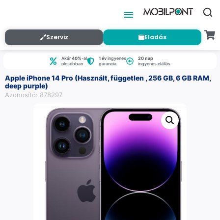
Szerviz
Eladás
Akár
40%
-al
1 év
ingyenes
20 nap
olcsóbban
garancia
ingyenes elállás
Apple iPhone 14 Pro (Használt, független , 256 GB, 6 GB RAM,
deep purple)
Azonosító: 878297