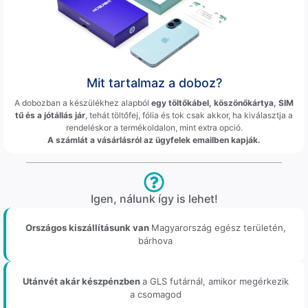
Mit tartalmaz a doboz?
A dobozban a készülékhez alapból
egy töltőkábel, köszönőkártya, SIM
tű és a jótállás jár
, tehát töltőfej, fólia és tok csak akkor, ha kiválasztja a
rendeléskor a termékoldalon, mint extra opció.
A számlát a vásárlásról az ügyfelek emailben kapják.
Igen, nálunk így is lehet!
Országos kiszállításunk van
Magyarország egész területén,
bárhova
Utánvét akár készpénzben
a GLS futárnál, amikor megérkezik
a csomagod