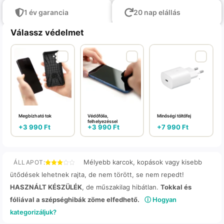
1 év garancia
20 nap elállás
Válassz védelmet
Megbízható tok
Védőfólia,
Minőségi töltőfej
felhelyezéssel
+
3 990
Ft
+
3 990
Ft
+
7 990
Ft
Mélyebb karcok, kopások vagy kisebb
ÁLLAPOT:
ütődések lehetnek rajta, de nem törött, se nem repedt!
HASZNÁLT KÉSZÜLÉK
, de műszakilag hibátlan.
Tokkal és
fóliával a szépséghibák zöme elfedhető.
ⓘ Hogyan
kategorizáljuk?