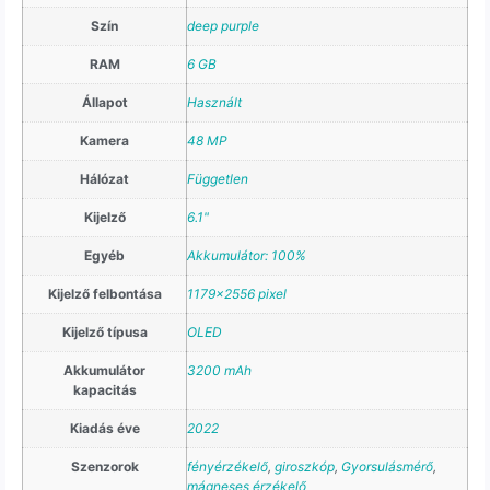
Szín
deep purple
RAM
6 GB
Állapot
Használt
Kamera
48 MP
Hálózat
Független
Kijelző
6.1"
Egyéb
Akkumulátor: 100%
Kijelző felbontása
1179×2556 pixel
Kijelző típusa
OLED
Akkumulátor
3200 mAh
kapacitás
Kiadás éve
2022
Szenzorok
fényérzékelő
,
giroszkóp
,
Gyorsulásmérő
,
mágneses érzékelő