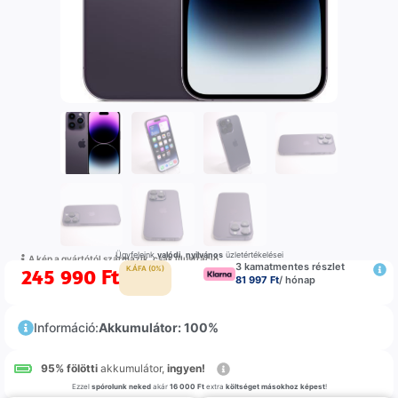
Ügyfeleink
valódi
,
nyilvános
üzletértékelései
A kép a gyártótól származik, csak illustráció
3 kamatmentes részlet
245 990
Ft
K.ÁFA (0%)
81 997 Ft
/ hónap
Információ:
Akkumulátor: 100%
95% fölötti
akkumulátor,
ingyen!
Ezzel
spórolunk neked
akár
16 000 Ft
extra
költséget másokhoz képest
!