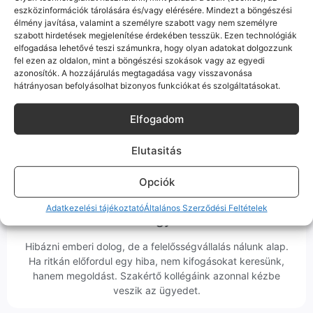
eszközinformációk tárolására és/vagy elérésére. Mindezt a böngészési
élmény javítása, valamint a személyre szabott vagy nem személyre
szabott hirdetések megjelenítése érdekében tesszük. Ezen technológiák
elfogadása lehetővé teszi számunkra, hogy olyan adatokat dolgozzunk
100% Elérhetőség
fel ezen az oldalon, mint a böngészési szokások vagy az egyedi
azonosítók. A hozzájárulás megtagadása vagy visszavonása
Sok éve a szegedi piac meghatározó szereplői vagyunk.
hátrányosan befolyásolhat bizonyos funkciókat és szolgáltatásokat.
Nem egy arctalan webshop vagyunk: ha kérdésed van, élő
ember veszi fel a telefont, és személyesen is megtalálsz
Elfogadom
minket Szegeden.
Elutasitás
Opciók
Adatkezelési tájékoztató
Általános Szerződési Feltételek
Korrekt Ügyintézés
Hibázni emberi dolog, de a felelősségvállalás nálunk alap.
Ha ritkán előfordul egy hiba, nem kifogásokat keresünk,
hanem megoldást. Szakértő kollégáink azonnal kézbe
veszik az ügyedet.