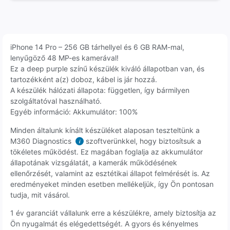
iPhone 14 Pro – 256 GB tárhellyel és 6 GB RAM-mal,
lenyűgöző 48 MP-es kamerával!
Ez a deep purple színű készülék kiváló állapotban van, és
tartozékként a(z) doboz, kábel is jár hozzá.
A készülék hálózati állapota: független, így bármilyen
szolgáltatóval használható.
Egyéb információ: Akkumulátor: 100%
Minden általunk kínált készüléket alaposan teszteltünk a
M360 Diagnostics
szoftverünkkel, hogy biztosítsuk a
i
tökéletes működést. Ez magában foglalja az akkumulátor
állapotának vizsgálatát, a kamerák működésének
ellenőrzését, valamint az esztétikai állapot felmérését is. Az
eredményeket minden esetben mellékeljük, így Ön pontosan
tudja, mit vásárol.
1 év garanciát vállalunk erre a készülékre, amely biztosítja az
Ön nyugalmát és elégedettségét. A gyors és kényelmes