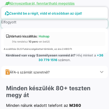
Környezetbarát, fenntartható megoldás
Cseréld be a régit, vidd el olcsóbban az újat!
Elfogyott
Várható kiszállítás:
Holnap
(Ha rendelsz
10 perc
-en belül)
A szállítás GLS Futárszolgálattal történik, az ára 2 490 Ft
Kérdésed van vagy Személyesen vannéd át?
Hívj minket a
+36
30 779 1516
számon.
ÁFA-s számlát szeretnél?
Minden készülék 80+ teszten
megy át
Minden nálunk eladott telefont az
M360